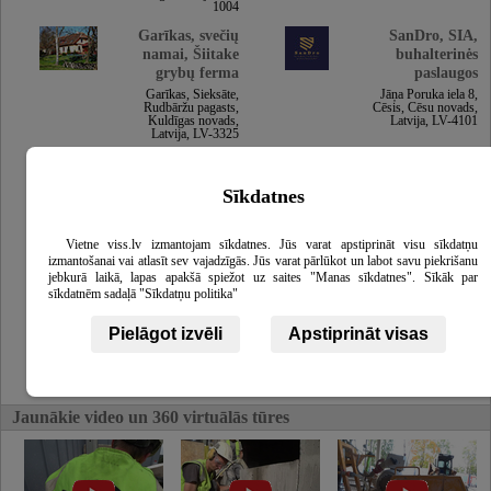
1004
Garīkas, svečių
SanDro, SIA,
namai, Šiitake
buhalterinės
grybų ferma
paslaugos
Garīkas, Sieksāte,
Jāņa Poruka iela 8,
Rudbāržu pagasts,
Cēsis, Cēsu novads,
Kuldīgas novads,
Latvija, LV-4101
Latvija, LV-3325
Apbedīšanas
Veselīgais
birojs Atvadas,
smaids, šeimos
Sīkdatnes
SIA
odontologijos
klinika
Lielā iela 24, Talsi,
Talsu novads, Latvija,
Brīvības gatve 369 k-
Vietne viss.lv izmantojam sīkdatnes. Jūs varat apstiprināt visu sīkdatņu
LV-3201
2, Rīga, Latvija, LV-
izmantošanai vai atlasīt sev vajadzīgās. Jūs varat pārlūkot un labot savu piekrišanu
1024
jebkurā laikā, lapas apakšā spiežot uz saites "Manas sīkdatnes". Sīkāk par
sīkdatnēm sadaļā "Sīkdatņu politika"
Zelta Apelsīna
apartamenti,
Pielāgot izvēli
Apstiprināt visas
apartamentai
Pils iela 6, Kuldīga,
Kuldīgas novads,
Latvija, LV-3301
Jaunākie video un 360 virtuālās tūres