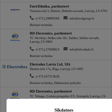
EuroTehnika, parduotuvė
Viestura iela 5, Dobele, Dobeles novads, Latvija, LV-3701
(+371) 29900566
info@avdgroup.lv
Buitinė technika
RD Electronics, parduotuvė
TC Akvārijs, Striķu iela 10c, Saldus, Saldus novads,
Latvija, LV-3801
(+371) 27609823
info@rdveikals.lv
Buitinė technika
Electrolux Latvia Ltd, SIA
Duntes iela 17a, Rīga, Latvija, LV-1005
(+371) 67313626
Buitinė technika, Didmeninė prekyba
RD Electronics, parduotuvė
TC Tobago, Lielais prospekts 3/5, Ventspils, Latvija, LV-
3601
(+371) 28617754
info@rdveikals.lv
Sīkdatnes