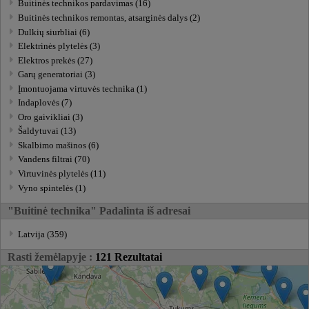
Buitinės technikos pardavimas (16)
Buitinės technikos remontas, atsarginės dalys (2)
Dulkių siurbliai (6)
Elektrinės plytelės (3)
Elektros prekės (27)
Garų generatoriai (3)
Įmontuojama virtuvės technika (1)
Indaplovės (7)
Oro gaivikliai (3)
Šaldytuvai (13)
Skalbimo mašinos (6)
Vandens filtrai (70)
Virtuvinės plytelės (11)
Vyno spintelės (1)
"Buitinė technika" Padalinta iš adresai
Latvija (359)
Rasti žemėlapyje :
121 Rezultatai