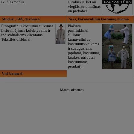
iki 50 žmonių.
autobusus, bet arī
vieglās automašīnas
un piekabes.
Muduri, SIA, darbnīca
Sers, karnavalinių kostiumų nuoma
Etnografinių kostiumų siuvimas
Plačiam
ir siuvinėjimas kolektyvams ir
pasirinkimui
individualiems klientams.
siūlome
Tekstilės dirbiniai.
karnavalinius
kostiumus vaikams
ir suaugusiems
(apdarai, kostiumai,
kaukės, atributai
kostiumams,
perukai).
Visi banneri
Manas sīkdatnes