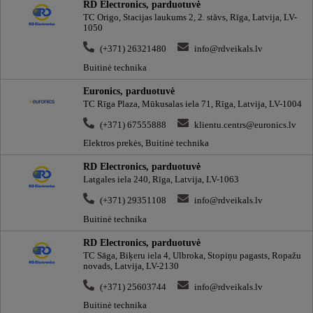
RD Electronics, parduotuvė
TC Origo, Stacijas laukums 2, 2. stāvs, Rīga, Latvija, LV-
1050
(+371) 26321480
info@rdveikals.lv
Buitinė technika
Euronics, parduotuvė
TC Rīga Plaza, Mūkusalas iela 71, Rīga, Latvija, LV-1004
(+371) 67555888
klientu.centrs@euronics.lv
Elektros prekės, Buitinė technika
RD Electronics, parduotuvė
Latgales iela 240, Rīga, Latvija, LV-1063
(+371) 29351108
info@rdveikals.lv
Buitinė technika
RD Electronics, parduotuvė
TC Sāga, Biķeru iela 4, Ulbroka, Stopiņu pagasts, Ropažu
novads, Latvija, LV-2130
(+371) 25603744
info@rdveikals.lv
Buitinė technika