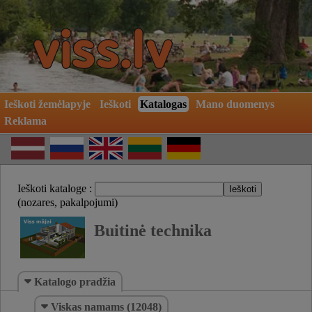
Ieškoti žemėlapyje
Ieškoti
Katalogas
Mano duomenys
Reklama
Ieškoti kataloge :
(nozares, pakalpojumi)
Buitinė technika
Katalogo pradžia
Viskas namams (12048)