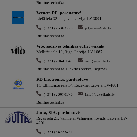
Buitinė technika
Verners DE, parduotuvė
Lielā iela 32, Jelgava, Latvija, LV-3001
(+371) 26363226
jelgava@vde.lv
Buitinė technika
Vito, sadzīves tehnikas outlet veikals
Mellužu iela 19, Rīga, Latvija, LV-1067
(+371) 29641040
vito@apollo.lv
Buitinė technika, Elektros prekės, Išėjimas
RD Electronics, parduotuvė
TC Elfi, Dārzu iela 14, Rēzekne, Latvija, LV-4601
(+371) 26670376
info@rdveikals.lv
Buitinė technika
Jutta, SIA, parduotuvė
Rīgas iela 21, Valmiera, Valmieras novads, Latvija, LV-
4201
(+371) 64223431