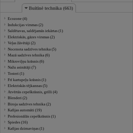
Buitinė technika (663)
Ecozone (4)
Indukcijas virsmas (2)
Saldētavas, saldējamās iekārtas (1)
Elektriskās, gāzes virsmas (2)
Veļas žāvētāji (2)
Nocenota sadzīves tehnika (5)
Mazā sadzīves tehnika (6)
Mikroviļņu krāsnis (6)
Nažu asinātāji (7)
Tosteri (1)
Frī kartupeļu krāsnis (1)
Elektriskās tējkannas (5)
Atvērtās cepeškrāsnis, grilli (4)
Blenderi (2)
Biroja sadzīves tehnika (2)
Kafijas automāti (19)
Profesionālās cepeškrāsnis (1)
Spiedes (16)
Kafijas dzirnaviņas (1)