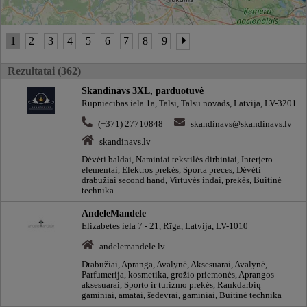
1
2
3
4
5
6
7
8
9
Rezultatai (362)
Skandināvs 3XL, parduotuvė
Rūpniecības iela 1a, Talsi, Talsu novads, Latvija, LV-3201
(+371) 27710848
skandinavs@skandinavs.lv
skandinavs.lv
Dėvėti baldai, Naminiai tekstilės dirbiniai, Interjero
elementai, Elektros prekės, Sporta preces, Dėvėti
drabužiai second hand, Virtuvės indai, prekės, Buitinė
technika
AndeleMandele
Elizabetes iela 7 - 21, Rīga, Latvija, LV-1010
andelemandele.lv
Drabužiai, Apranga, Avalynė, Aksesuarai, Avalynė,
Parfumerija, kosmetika, grožio priemonės, Aprangos
aksesuarai, Sporto ir turizmo prekės, Rankdarbių
gaminiai, amatai, šedevrai, gaminiai, Buitinė technika