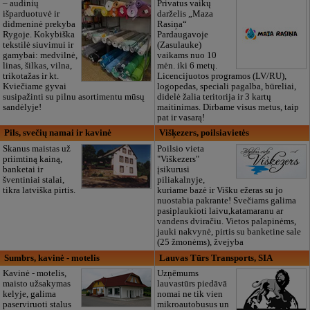
– audinių
Privatus vaikų
išparduotuvė ir
darželis „Maza
didmeninė prekyba
Rasiņa“
Rygoje. Kokybiška
Pardaugavoje
tekstilė siuvimui ir
(Zasulauke)
gamybai: medvilnė,
vaikams nuo 10
linas, šilkas, vilna,
mėn. iki 6 metų.
trikotažas ir kt.
Licencijuotos programos (LV/RU),
Kviečiame gyvai
logopedas, speciali pagalba, būreliai,
susipažinti su pilnu asortimentu mūsų
didelė žalia teritorija ir 3 kartų
sandėlyje!
maitinimas. Dirbame visus metus, taip
pat ir vasarą!
Pils, svečių namai ir kavinė
Višķezers, poilsiavietės
Skanus maistas už
Poilsio vieta
priimtiną kainą,
"Viškezers"
banketai ir
įsikurusi
šventiniai stalai,
piliakalnyje,
tikra latviška pirtis.
kuriame bazė ir Višku ežeras su jo
nuostabia pakrante! Svečiams galima
pasiplaukioti laivu,katamaranu ar
vandens dviračiu. Vietos palapinėms,
jauki nakvynė, pirtis su banketine sale
(25 žmonėms), žvejyba
Sumbrs, kavinė - motelis
Lauvas Tūrs Transports, SIA
Kavinė - motelis,
Uzņēmums
maisto užsakymas
lauvastūrs piedāvā
kelyje, galima
nomai ne tik vien
paserviruoti stalus
mikroautobusus un