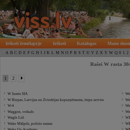
Ieškoti žemėlapyje
Ieškoti
Katalogas
Mano duo
A
B
C
D
E
F
G
H
I
J
K
L
M
N
O
P
R
S
T
U
V
Z
X
Y
W
Q
0
1
2
Rašei W rasta 304
1
2
W Jumis SIA
Wer
W Riepas, Latvijas un Zviedrijas kopuzņēmums, riepu serviss
We
W-4
We
Waggon, veikals
We
Wagle Ltd.
WE
Wake Mālpils, poilsio namai
WE
Wake Up Academy
WE