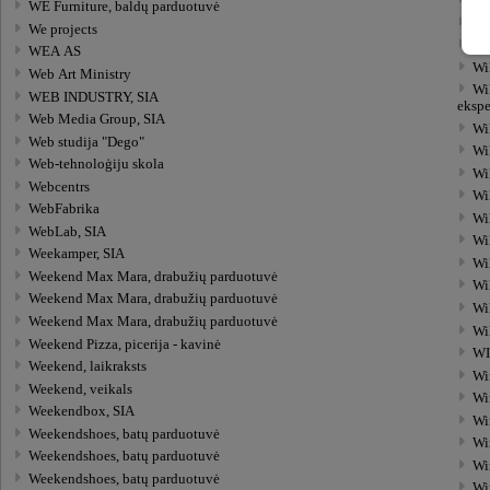
Wi
WE Furniture, baldų parduotuvė
Wi
We projects
Wi
WEA AS
Wi
Web Art Ministry
Wil
WEB INDUSTRY, SIA
ekspe
Web Media Group, SIA
Wi
Web studija "Dego"
Wi
Web-tehnoloģiju skola
Wi
Webcentrs
Wi
WebFabrika
Wil
WebLab, SIA
Wil
Weekamper, SIA
Wi
Weekend Max Mara, drabužių parduotuvė
Wi
Weekend Max Mara, drabužių parduotuvė
Wi
Weekend Max Mara, drabužių parduotuvė
Wi
Weekend Pizza, picerija - kavinė
WI
Weekend, laikraksts
Wi
Weekend, veikals
Wi
Weekendbox, SIA
Wi
Weekendshoes, batų parduotuvė
Wi
Weekendshoes, batų parduotuvė
Wi
Weekendshoes, batų parduotuvė
Wi