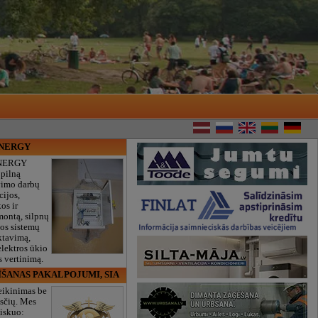
ENERGY
NERGY
 pilną
vimo darbų
cijos,
os ir
montą, silpnų
gos sistemų
ktavimą,
lektros ūkio
 vertinimą.
ĪŠANAS PAKALPOJUMI, SIA
eikinimas be
sčių. Mes
iskuo: