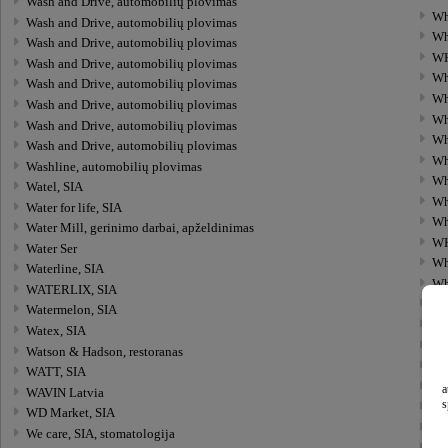
Wash and Drive, automobilių plovimas
Wh
Wash and Drive, automobilių plovimas
Wh
Wash and Drive, automobilių plovimas
WH
Wash and Drive, automobilių plovimas
Wh
Wash and Drive, automobilių plovimas
Wh
Wash and Drive, automobilių plovimas
Wh
Wash and Drive, automobilių plovimas
Wh
Wash and Drive, automobilių plovimas
Wh
Washline, automobilių plovimas
Wh
Watel, SIA
Wh
Water for life, SIA
Wh
Water Mill, gerinimo darbai, apželdinimas
WH
Water Ser
Wh
Waterline, SIA
Wh
WATERLIX, SIA
Wh
Watermelon, SIA
Wh
Watex, SIA
Wi
Watson & Hadson, restoranas
Wi
WATT, SIA
Wi
a
WAVIN Latvia
s
Wi
WD Market, SIA
Wi
We care, SIA, stomatologija