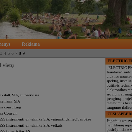
menys
Reklama
3
4
5
6
7
8
9
ELECTRIC 
 vietų
„ELECTRIC E
Kandava“ siūlo
elektros monta
spektrą, instalia
buitinės technik
elektronikos re
srovių ir apsau
kstatt, SIA, autoservisas
įrengimą, proje
semann, SIA
matavimus bei e
ss consulting
saugumo rizikos
ss Consum
CĒSU APBED
SS instrumenti un tehnika SIA, vairumtirdzniecības bāze
Pagarbus atsisv
papildomų rūpe
SS instrumenti un tehnika SIA, veikals
pasirūpinsime v
SS investīcijas AS