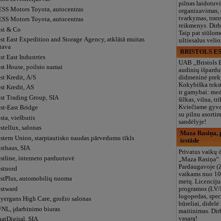
pilnas laidotuv
SS Motors Toyota, autocentras
organizavimas,
tvarkymas, trans
SS Motors Toyota, autocentras
reikmenys. Dir
st & Co
Taip pat siūlom
st East Expedition and Storage Agency, atklātā muitas
užtiesalus veli
tava
BRISTOLS ES
t East Industries
UAB „Bristols 
st House, poilsio namai
audinių išpardu
st Kredit, A/S
didmeninė prek
Kokybiška tekst
st Kredit, AS
ir gamybai: med
st Trading Group, SIA
šilkas, vilna, tri
Kviečiame gyvai
st-East Bridge
su pilnu asort
ta, viešbutis
sandėlyje!
stellux, salonas
Maza Rasiņa, p
stern Union, starptautisko naudas pārvedumu tīkls
iestāde
sthaus, SIA
Privatus vaikų d
stline, interneto parduotuvė
„Maza Rasiņa“
Pardaugavoje (
stnord
vaikams nuo 10
stPlus, automobilių nuoma
metų. Licenciju
stward
programos (LV/
logopedas, spec
yergans High Care, grožio salonas
būreliai, didelė 
NL, įdarbinimo biuras
maitinimas. Dir
vasarą!
atDigital, SIA