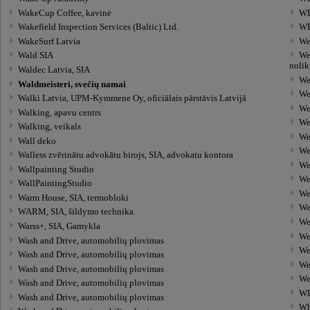
WakeCup Coffee, kavinė
WE
Wakefield Inspection Services (Baltic) Ltd.
WE
WakeSurf Latvia
We
We
Wald SIA
nolik
Waldec Latvia, SIA
Wes
Waldmeisteri, svečių namai
We
Walki Latvia, UPM-Kymmene Oy, oficiālais pārstāvis Latvijā
We
Walking, apavu centrs
We
Walking, veikals
We
Wall deko
We
Walless zvērinātu advokātu birojs, SIA, advokatu kontora
Wes
Wallpainting Studio
We
WallPaintingStudio
We
Warm House, SIA, termobloki
We
WARM, SIA, šildymo technika
We
Warss+, SIA, Gamykla
We
Wash and Drive, automobilių plovimas
We
Wash and Drive, automobilių plovimas
We
Wash and Drive, automobilių plovimas
We
Wash and Drive, automobilių plovimas
WF
Wash and Drive, automobilių plovimas
Wh