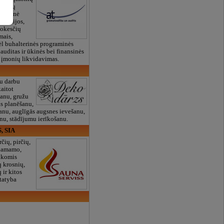
įmonių
alterinė
ultacijos,
mokesčių
mais,
ėl buhalterinės programinės
 auditas ir ūkinės bei finansinės
, įmonių likvidavimas.
u darbu
aitot
īšanu, gružu
as planēšanu,
nu, auglīgās augsnes ievešanu,
anu, stādījumu ierīkošanu.
S, SIA
čių, pirčių,
 hamamo,
alkomis
 krosnių,
 ir kitos
statyba