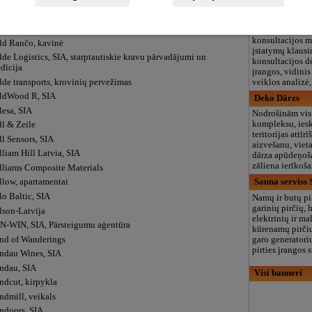
ks un partneri, SIA
registravimas, 
ld Duck, turizmo ir poilsio kompleksas
vertinimas, buh
ld Orchid, veikals
apskaita ir kons
konsultacijos 
ld Rančo, kavinė
įstatymų klausi
de Logistics, SIA, starptautiskie kravu pārvadājumi un
konsultacijos d
dīcija
įrangos, vidinis
lde transports, krovinių pervežimas
veiklos analizė
ldWood R, SIA
Deko Dārzs
lesa, SIA
Nodrošinām vis
kompleksu, iesk
ll & Zeile
teritorijas attīr
l Sensors, SIA
aizvešanu, viet
liam Hill Latvia, SIA
dārza apūdeņoša
zāliena ierīkoš
lliams Composite Materials
Sauna serviss 
llow, apartamentai
lo Baltic, SIA
Namų ir butų pir
garinių pirčių,
lson-Latvija
elektrinių ir m
N-WIN, SIA, Pārsteigumu aģentūra
kūrenamų pirčių
nd of Wanderings
garo generatorių
pirties įrangos 
ndau Wines, SIA
ndau, SIA
Visi banneri
ndcut, kirpykla
ndmill, veikals
ndoors, SIA