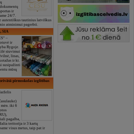
ių
 dokumentų
portas ir
bame 24/7.
e autentiškus tautinius latviškus
onio atminimui pagerbti.
, SIA
ES“ –
otuvė ir
yba Rygoje.
ilė siuvimui
vilnė, linas,
kotažas ir kt.
 susipažinti
imentu mūsų
rivātā pirmsskolas izglītības
arželis
Zasulauke)
 mėn. iki 6
otos
RU),
iali pagalba,
žalia teritorija ir 3 kartų
bame visus metus, taip pat ir