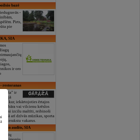
oilsio bazė
Ziedugravās -
vinībām,
spēlēm. Pirts,
pūta pie
KA, SIA
umos
džiagų
 pirmaujančių
ojų,
iagos,
hnikos ir oro
o
- restoranas
Garāža” ir
 mazajā
ielā, kur, iekārtojoties ērtajos
 pie bāra vai vilcienu krēslos
patiesi izcilu maltīti, reibinoši
us, kā arī dzīvās mūzikas, sporta
ai
ncertierakstu vakarus.
šā
ba un audits, SIA
vizorių
ditas, įmonių