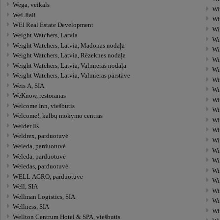
Wega, veikals
Wi
Wei Jiali
Wi
WEI Real Estate Development
Wi
Weight Watchers, Latvia
Wi
Weight Watchers, Latvia, Madonas nodaļa
Wi
Weight Watchers, Latvia, Rēzeknes nodaļa
Wi
Weight Watchers, Latvia, Valmieras nodaļa
Wi
Weight Watchers, Latvia, Valmieras pārstāve
Wi
Weis A, SIA
Wi
WeKnow, restoranas
Wi
Welcome Inn, viešbutis
Wi
Welcome!, kalbų mokymo centras
Wi
Welder IK
Wi
Weldrex, parduotuvė
Wi
Weleda, parduotuvė
Wi
Weleda, parduotuvė
Wi
Weledas, parduotuvė
Wi
WELL AGRO, parduotuvė
Wi
Well, SIA
Wi
Wellman Logistics, SIA
Wi
Wellness, SIA
Wi
Wellton Centrum Hotel & SPA, viešbutis