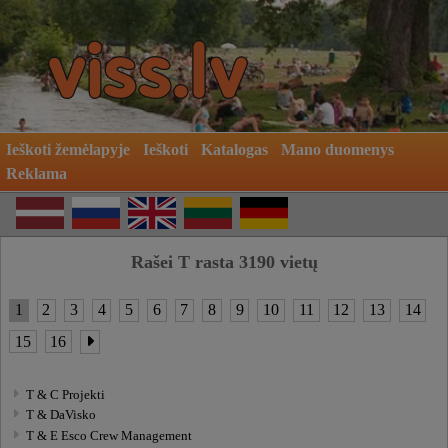
Ieškoti žemėlapyje
Ieškoti
Katalogas
Mano duomenys
Reklama
Rašei T rasta 3190 vietų
1
2
3
4
5
6
7
8
9
10
11
12
13
14
15
16
T & C Projekti
T & DaVisko
T & E Esco Crew Management