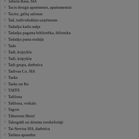
Tabula Rasa, SIA
Tacis design apartments, apartamentai
Tacito, gėlių salonas
Tad, individuālais uzņēmums
Tadaiķu katlu māja
Tadaiķu pagasta bibliotēka, iblioteka
Tadaiķu pasta nodaļa
Tade
Tadi, kirpykla
Tadi, kirpykla
Tadi grupa, darbnīca
Tadivas Co, SIA
Taeks
Taeks un Ko
TAFFS
Tafilona
Tafilona, veikals
Tagors
Tähetorni Hotel
Tahogrāfi un ātrumu ierobežotāji
Tai-Serviss SIA, darbnīca
Taifans apsardze