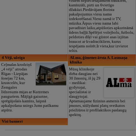
visiem nepieciešajamiem traukiem,
kamīnzāli, pirti un 6vietīgo
džakūzi.Piedāvājam florista
pakalpojumus viesu nama
izdekorēšanai.Viesu namā ir TV,
mūzika.Ārpus viesu nama labi
pavadīsiet laiku,atpūšoties apkurināmā
ūdens baļļā.Spēlējot volejbolu, futbolu,
peldoties dīķī vai gūstot asas izjūtas
braucot ar kvadracikliem, kurus
iespējams noīrēt.Ir vieta,kur izvietot
teltis.
4 Vēji, užeiga
ALma, ģimenes ārsta A. Lasmaņa
klīnika
Ceļmalas krodziņš
„4 vēji” atrodas
Mūsų klinikoje
Rīgas - Liepājas
dirba daugiau nei
šosejas 72 km,
30 žmonių, iš jų 29
krustcelēs, kur
– medikai:
Zemgales
gydytojai,
līdzenums mijas ar Kurzemes
specialistai ir
pauguriem. Mājīgā gaisotne,
slaugytojai.
sprēgājošais kamīns, laipnā
Aptarnaujame fizinius asmenis bei
apkalpošana sniegs Jums patīkamu
įmones, siūlydami platų sveikatos
atpūtu.
priežiūros ir profilaktikos paslaugų
spektrą.
Visi banneri