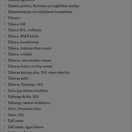
Talantu pilsēta, Kultūras un izglītības studija
Talasoterapijas atveseļošanas komplekss
Tālauto
Tālava GM
Tālava SIA, viešbutis
Tālava, BMX klubs
Tālava, konditoreja
Tālava, tirdzniecības centrs
Tālava, veikals
Tālavas, laisvalaikio namai
Tālavas kalns, svečių namai
Tālavas ķēniņa alus, SIA, alaus darykla
Tālavas sidrs
Tālavas Taurētājs, SIA
Talavijas filistru biedrība
Tālbergs & Ko, SIA
Tālbergs, muitas noliktava
Talce, bitumena bāze
Talce, SIA
TalComm
TalComm, rigos biuras