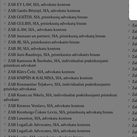
Za
ZAB EY LAW, SIA, advokatu kontora
Zai
ZAB Gaidis Bērziņš, SIA, advokatu kontora
Za
ZAB GOZĪTIS, SIA, prisiekusių advokatų biuras
Zai
ZAB GULBIS, SIA, prisiekusių advokatų biuras
Za
ZAB iLAW, SIA., advokatu kontora
Za
ZAB Jaunzars un partneri, SIA, prisiekusių advokatų biuras
Zak
ZAB JB, SIA, prisiekusios advokatės biuras
Zak
ZAB JH, SIA, advokatu kontora
Zaķ
ZAB Juris Raudzeps, SIA, prisiekusios advokatės biuras
Zaķ
ZAB Kantsons & Šneibahs, SIA, individualiai praktikuojanti
Za
prisiekusi advokatė
Za
ZAB Klāvs Čeže, SIA, advokatu kontora
Za
ZAB KNIPŠIS & KALNIŅA, SIA, advokatu kontora
Za
ZAB Konstantīns Teļakovs, SIA, individualiai praktikuojantis
Zaķ
prisiekęs advokatas
Za
ZAB Krasts un Nikels, SIA, individualiai praktikuojanti prisiekusi
advokatė
Za
ZAB Kristens Vorslavs, SIA, advokatu kontora
Za
ZAB Kronbergs Čukste Levin, SIA, prisiekusių advokatų biuras
Zaķ
ZAB Lawerton, SIA, advokatu kontora
Zaķ
ZAB LegalLab Advocates, SIA, advokatu kontora
Za
ZAB LegalLab Advocates, SIA, advokatu kontora
Zaķ