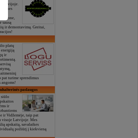
e Latvijoje.
logines
 betone,
e sausą
ių ir demontavimą. Greitai,
bracijos!
ūlo platų
 energiją
ų ir
ortimentą.
servisą
tatymą,
kaitmeninį
p pat turime sprendimus
s angoms!
uhalterinės paslaugos
siūlo
apskaitos
ėms ir
irbantiems
 ir Vidžemėje, taip pat
 visoje Latvijoje. Mes
lią apskaitą, savalaikes
dividualų požiūrį į kiekvieną