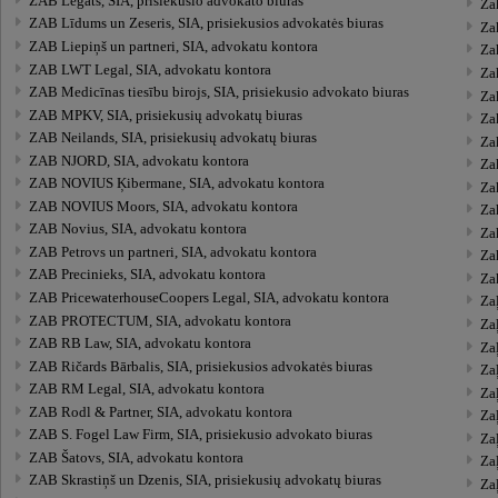
ZAB Legāts, SIA, prisiekusio advokato biuras
Za
ZAB Līdums un Zeseris, SIA, prisiekusios advokatės biuras
Zak
ZAB Liepiņš un partneri, SIA, advokatu kontora
Za
ZAB LWT Legal, SIA, advokatu kontora
Za
ZAB Medicīnas tiesību birojs, SIA, prisiekusio advokato biuras
Za
ZAB MPKV, SIA, prisiekusių advokatų biuras
Za
ZAB Neilands, SIA, prisiekusių advokatų biuras
Za
ZAB NJORD, SIA, advokatu kontora
Za
ZAB NOVIUS Ķibermane, SIA, advokatu kontora
Za
ZAB NOVIUS Moors, SIA, advokatu kontora
Za
ZAB Novius, SIA, advokatu kontora
Za
ZAB Petrovs un partneri, SIA, advokatu kontora
Za
ZAB Precinieks, SIA, advokatu kontora
Zaķ
ZAB PricewaterhouseCoopers Legal, SIA, advokatu kontora
Zaļ
ZAB PROTECTUM, SIA, advokatu kontora
Za
ZAB RB Law, SIA, advokatu kontora
Zaļ
ZAB Ričards Bārbalis, SIA, prisiekusios advokatės biuras
Zaļ
ZAB RM Legal, SIA, advokatu kontora
Zaļ
ZAB Rodl & Partner, SIA, advokatu kontora
Zaļ
ZAB S. Fogel Law Firm, SIA, prisiekusio advokato biuras
Zaļ
ZAB Šatovs, SIA, advokatu kontora
Zaļ
ZAB Skrastiņš un Dzenis, SIA, prisiekusių advokatų biuras
Za