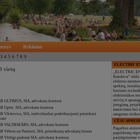
menys
Reklama
3
4
5
6
7
8
9
ELECTRIC 
0 vietų
„ELECTRIC E
Kandava“ siūlo
elektros monta
spektrą, instalia
buitinės technik
elektronikos re
srovių ir apsau
B ULTIMUS, SIA, advokatu kontora
įrengimą, proje
B Upīte, SIA, advokatu kontora
matavimus bei e
 V.Ickevics, SIA, individualiai praktikuojanti prisiekusi
saugumo rizikos
katė
CĒSU APBED
B VALDEMĀRS, SIA, advokatu kontora
Pagarbus atsisv
B Vēbers un Partneri, SIA, prisiekusių advokatų biuras
papildomų rūpe
pasirūpinsime v
B Vērtīgi padomi SIA, advokatu kontora