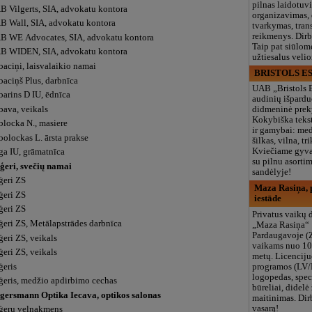
pilnas laidotuv
B Vilgerts, SIA, advokatu kontora
organizavimas,
B Wall, SIA, advokatu kontora
tvarkymas, trans
reikmenys. Dir
B WE Advocates, SIA, advokatu kontora
Taip pat siūlom
B WIDEN, SIA, advokatu kontora
užtiesalus veli
baciņi, laisvalaikio namai
BRISTOLS ES
baciņš Plus, darbnīca
UAB „Bristols 
barins D IU, ēdnīca
audinių išpardu
bava, veikals
didmeninė prek
Kokybiška tekst
blocka N., masiere
ir gamybai: med
bolockas L. ārsta prakse
šilkas, vilna, tri
Kviečiame gyvai
ga IU, grāmatnīca
su pilnu asort
ģeri, svečių namai
sandėlyje!
ģeri ZS
Maza Rasiņa, p
ģeri ZS
iestāde
ģeri ZS
Privatus vaikų d
ģeri ZS, Metālapstrādes darbnīca
„Maza Rasiņa“
Pardaugavoje (
eri ZS, veikals
vaikams nuo 10
eri ZS, veikals
metų. Licenciju
ģeris
programos (LV/
logopedas, spec
ģeris, medžio apdirbimo cechas
būreliai, didelė 
gersmann Optika Iecava, optikos salonas
maitinimas. Dir
vasarą!
ģeru velnakmens