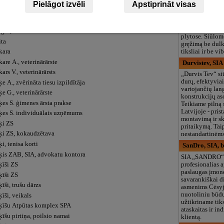
igas
Pielāgot izvēli
Apstiprināt visas
paslaugos visoj
gas Gailes birojs, SIA
Kuriame techno
igas nams, parduotuvė
skyles ir angas
komunikacijoms
gas, autoserviss
plytose. Siūlom
ita
gręžimą be dulk
tiksliai ir be vi
kara
are A., veterinārārste
Durvistev, SIA
ars V., veterinārārsts
„Durvis Tev“ si
durų, efektyviai
e A., zvērināta tiesu izpildītāja
vartojančių lang
e G., veterinārārste
konstrukcijų as
ķes S. ģimenes ārsta prakse
Teikiame pilną 
Latvijoje - pris
ķes S. individuālais uzņēmums
montavimą ir s
ķi ZS
pritaikymą. Tai
ķi ZS, kokaudzētava
nestandartinėm
i, tenisa korti
SanDro, SIA, b
ķis ZAB, SIA, advokatu kontora
SIA „SANDRO“ 
profesionalias 
ķīši ZS
paslaugas įmon
ķīši ZS
savarankiškai d
īši, trušu dārzs
asmenims Cėsyje
nuotoliniu būdu
īši, veikals
užtikriname tiks
ķīšu Atpūtas komplex SPA
ataskaitas ir in
īšu pirtiņa, poilsio namai
klientą.