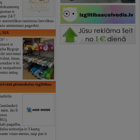
ių
 dokumentų
portas ir
bame 24/7.
e autentiškus tautinius latviškus
onio atminimui pagerbti.
, SIA
ES“ –
otuvė ir
yba Rygoje.
ilė siuvimui
vilnė, linas,
kotažas ir kt.
 susipažinti
imentu mūsų
rivātā pirmsskolas izglītības
arželis
Zasulauke)
 mėn. iki 6
otos
RU),
iali pagalba,
žalia teritorija ir 3 kartų
bame visus metus, taip pat ir