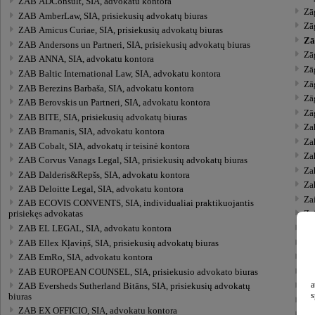
ZAB ADConsult, SIA, advokatu kontora
Zā
ZAB AmberLaw, SIA, prisiekusių advokatų biuras
Zāģ
ZAB Amicus Curiae, SIA, prisiekusių advokatų biuras
Zā
ZAB Andersons un Partneri, SIA, prisiekusių advokatų biuras
Zā
ZAB ANNA, SIA, advokatu kontora
Zā
ZAB Baltic International Law, SIA, advokatu kontora
Zāģ
ZAB Berezins Barbaša, SIA, advokatu kontora
Zāģ
ZAB Berovskis un Partneri, SIA, advokatu kontora
Zāģ
ZAB BITE, SIA, prisiekusių advokatų biuras
Za
ZAB Bramanis, SIA, advokatu kontora
Za
ZAB Cobalt, SIA, advokatų ir teisinė kontora
Za
ZAB Corvus Vanags Legal, SIA, prisiekusių advokatų biuras
Zah
ZAB Dalderis&Repšs, SIA, advokatu kontora
Za
ZAB Deloitte Legal, SIA, advokatu kontora
Za
ZAB ECOVIS CONVENTS, SIA, individualiai praktikuojantis
prisiekęs advokatas
Za
ZAB EL LEGAL, SIA, advokatu kontora
Zai
ZAB Ellex Kļaviņš, SIA, prisiekusių advokatų biuras
Zai
ZAB EmRo, SIA, advokatu kontora
Za
ZAB EUROPEAN COUNSEL, SIA, prisiekusio advokato biuras
Za
a
ZAB Eversheds Sutherland Bitāns, SIA, prisiekusių advokatų
Za
s
biuras
Za
ZAB EX OFFICIO, SIA, advokatu kontora