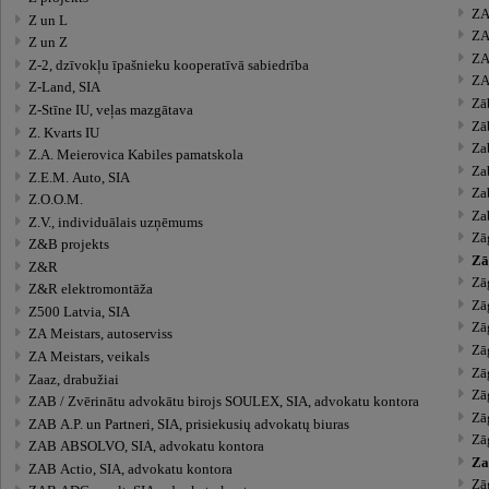
ZA
Z un L
ZA
Z un Z
ZA
Z-2, dzīvokļu īpašnieku kooperatīvā sabiedrība
ZA
Z-Land, SIA
Zā
Z-Stīne IU, veļas mazgātava
Zā
Z. Kvarts IU
Za
Z.A. Meierovica Kabiles pamatskola
Za
Z.E.M. Auto, SIA
Za
Z.O.O.M.
Za
Z.V., individuālais uzņēmums
Zā
Z&B projekts
Zā
Z&R
Zā
Z&R elektromontāža
Zā
Z500 Latvia, SIA
Zā
ZA Meistars, autoserviss
Zā
ZA Meistars, veikals
Zāģ
Zaaz, drabužiai
Zāģ
ZAB / Zvērinātu advokātu birojs SOULEX, SIA, advokatu kontora
Zā
ZAB A.P. un Partneri, SIA, prisiekusių advokatų biuras
Zā
ZAB ABSOLVO, SIA, advokatu kontora
Za
ZAB Actio, SIA, advokatu kontora
Zā