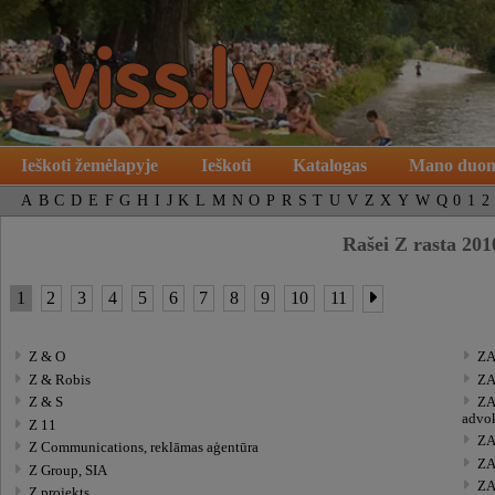
Ieškoti žemėlapyje
Ieškoti
Katalogas
Mano duo
A
B
C
D
E
F
G
H
I
J
K
L
M
N
O
P
R
S
T
U
V
Z
X
Y
W
Q
0
1
2
Rašei Z rasta 201
1
2
3
4
5
6
7
8
9
10
11
Z & O
ZA
Z & Robis
ZA
ZAB
Z & S
advo
Z 11
ZA
Z Communications, reklāmas aģentūra
ZA
Z Group, SIA
ZA
Z projekts