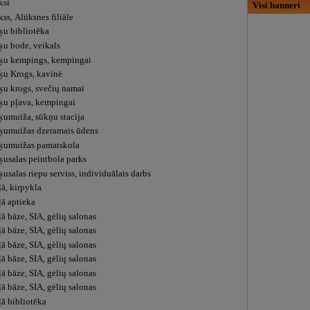
ksi
Visi banneri
ss, Alūksnes filiāle
ķu bibliotēka
ķu bode, veikals
ķu kempings, kempingai
ķu Krogs, kavinė
ķu krogs, svečių namai
ķu pļava, kempingai
ķumuiža, sūkņu stacija
ķumuižas dzeramais ūdens
ķumuižas pamatskola
ķusalas peintbola parks
usalas riepu serviss, individuālais darbs
ā, kirpykla
ļā aptieka
ā bāze, SIA, gėlių salonas
ā bāze, SIA, gėlių salonas
ā bāze, SIA, gėlių salonas
ā bāze, SIA, gėlių salonas
ā bāze, SIA, gėlių salonas
ā bāze, SIA, gėlių salonas
ļā bibliotēka