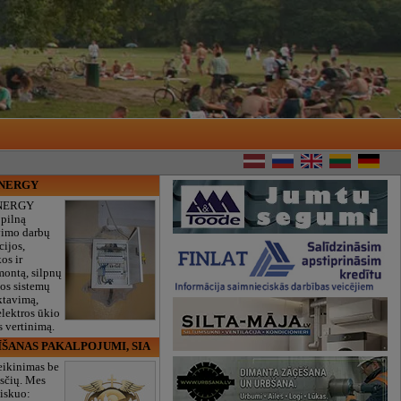
ENERGY
NERGY
 pilną
vimo darbų
cijos,
os ir
montą, silpnų
gos sistemų
ktavimą,
lektros ūkio
 vertinimą.
ĪŠANAS PAKALPOJUMI, SIA
eikinimas be
sčių. Mes
iskuo: