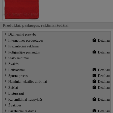
Produktai, paslaugos, raktiniai žodžiai
Didmeninė prekyba
Internetinės parduotuvės
Detaliau
Prezentacinė reklama
Poligrafijos paslaugos
Detaliau
Stalo žaidimai
Žvakės
Laikrodžiai
Detaliau
Sporta preces
Detaliau
Naminiai tekstilės dirbiniai
Detaliau
Žaislai
Detaliau
Lietussargi
Keramikiniai Taupyklės
Detaliau
Žvakidės
Pakabučiai raktams
Detaliau