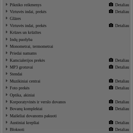
Pikniko reikmenys
Detaliau
Virtuvės indai, prekės
Detaliau
Glāzes
Virtuvės indai, prekės
Detaliau
Krūzes un krūzītes
Indų puošyba
Monometrai, termometrai
Priedai namams
Kamcialerijos prekės
Detaliau
MP3 grotuvai
Detaliau
Stendai
Muzikiniai centrai
Detaliau
Foto prekės
Detaliau
Optika, akiniai
Korporatyvinės ir verslo dovanos
Detaliau
Вovanų komplektai
Detaliau
Maišeliai dovanoms pakuoti
Austiniai krepšiai
Detaliau
Bloknoti
Detaliau