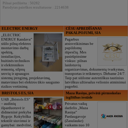
Pilnai peržūrėta : 50282
Parodytas paieškos rezultatuose : 2214638
ELECTRIC ENERGY
CĒSU APBEDĪŠANAS
PAKALPOJUMI, SIA
„ELECTRIC
ENERGY Kandava“
Pagarbus
siūlo pilną elektros
atsisveikinimas be
montavimo darbų
papildomų
spektrą,
rūpesčių. Mes
instaliacijos,
pasirūpinsime
buitinės technikos
viskuo: pilnas
ir elektronikos
laidotuvių
remontą, silpnų
organizavimas, dokumentų tvarkymas,
srovių ir apsaugos
transportas ir reikmenys. Dirbame 24/7.
sistemų įrengimą, projektavimą,
Taip pat siūlome autentiškus tautinius
matavimus bei elektros ūkio saugumo
latviškus užtiesalus velionio atminimui
rizikos vertinimą.
pagerbti.
BRISTOLS ES, SIA
Maza Rasiņa, privātā pirmsskolas
izglītības iestāde
UAB „Bristols ES“
– audinių
Privatus vaikų
išparduotuvė ir
darželis „Maza
didmeninė prekyba
Rasiņa“
Rygoje. Kokybiška
Pardaugavoje
tekstilė siuvimui ir
(Zasulauke)
gamybai: medvilnė,
vaikams nuo 10