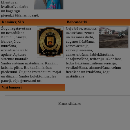
klientus ar
kvalitatīvu darbu
un bagātīgu
pieredzi šūšanas nozarē.
Kaminer, SIA
Bobcatdarbi
Žogu izgatavošana
Ceļu būve, remonts,
un uzstādīšana.
uzturēšana, zemes
Kamīnu, Krāšņu,
un rakšanas darbi,
Barbekjū uc.
augsnes frēzēšana,
mūrēšana,
zemes aerācija,
uzstādīšana un to
zemes planēšana,
apdare. Apkures
zemes urbšana, labiekārtošana,
sistēmas montāža.
apzaļumošana, teritoriju uzkopšana,
Saules sistēmu uzstādīšana. Kamīni,
ledus frēzēšana, zāliena aerācija,
krāsnis, plītis, Biokamīni, krāsns
vertikulēšana, trimmerēšana, celmu
piederumi. Čuguna izstrādajumi mājai
frēzēšana un izrakšana, žogu
un dārzam. Saules kolektori, saules
uzstādīšana
paneļi, vēja ģeneratori utt.
Visi banneri
Manas sīkdatnes