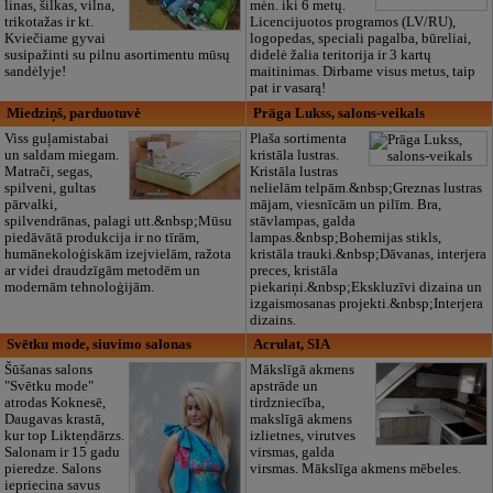
linas, šilkas, vilna,
mėn. iki 6 metų.
trikotažas ir kt.
Licencijuotos programos (LV/RU),
Kviečiame gyvai
logopedas, speciali pagalba, būreliai,
susipažinti su pilnu asortimentu mūsų
didelė žalia teritorija ir 3 kartų
sandėlyje!
maitinimas. Dirbame visus metus, taip
pat ir vasarą!
Miedziņš, parduotuvė
Prāga Lukss, salons-veikals
Viss guļamistabai
Plaša sortimenta
un saldam miegam.
kristāla lustras.
Matrači, segas,
Kristāla lustras
spilveni, gultas
nelielām telpām.&nbsp;Greznas lustras
pārvalki,
mājam, viesnīcām un pilīm. Bra,
spilvendrānas, palagi utt.&nbsp;Mūsu
stāvlampas, galda
piedāvātā produkcija ir no tīrām,
lampas.&nbsp;Bohemijas stikls,
humānekoloģiskām izejvielām, ražota
kristāla trauki.&nbsp;Dāvanas, interjera
ar videi draudzīgām metodēm un
preces, kristāla
modernām tehnoloģijām.
piekariņi.&nbsp;Ekskluzīvi dizaina un
izgaismosanas projekti.&nbsp;Interjera
dizains.
Svētku mode, siuvimo salonas
Acrulat, SIA
Šūšanas salons
Mākslīgā akmens
"Svētku mode"
apstrāde un
atrodas Koknesē,
tirdzniecība,
Daugavas krastā,
makslīgā akmens
kur top Likteņdārzs.
izlietnes, virutves
Salonam ir 15 gadu
virsmas, galda
pieredze. Salons
virsmas. Mākslīga akmens mēbeles.
iepriecina savus