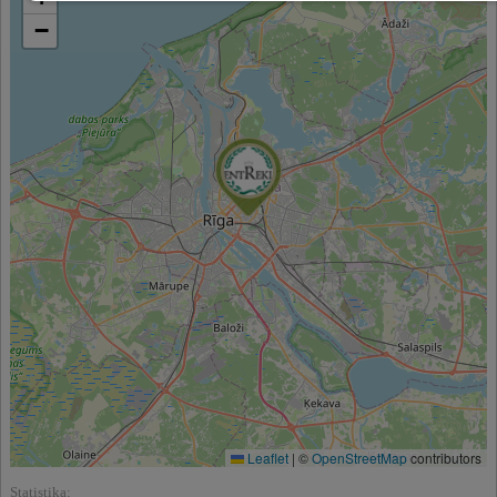
−
Leaflet
|
©
OpenStreetMap
contributors
Statistika: