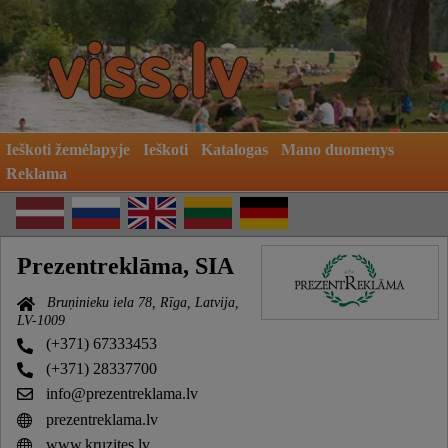
Ieškoti žemėlapyje
Ieškoti
Katalogas
Mano duomenys
Reklama
Prezentreklāma, SIA
Bruņinieku iela 78, Rīga, Latvija,
LV-1009
(+371) 67333453
(+371) 28337700
info@prezentreklama.lv
prezentreklama.lv
www.kruzites.lv