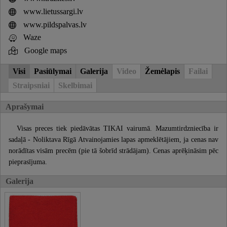
www.lietussargi.lv
www.pildspalvas.lv
Waze
Google maps
Visi
Pasiūlymai
Galerija
Video
Žemėlapis
Failai
Straipsniai
Skelbimai
Aprašymai
Visas preces tiek piedāvātas TIKAI vairumā. Mazumtirdzniecība ir
sadaļā - Noliktava Rīgā Atvainojamies lapas apmeklētājiem, ja cenas nav
norādītas visām precēm (pie tā šobrīd strādājam). Cenas aprēķināsim pēc
pieprasījuma.
Galerija