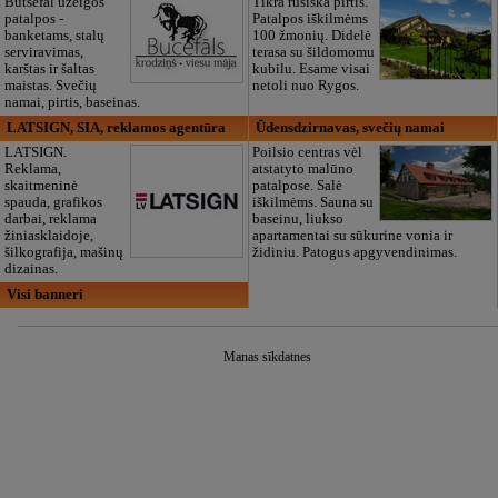
Butsefal užeigos
Tikra rusiška pirtis.
patalpos -
Patalpos iškilmėms
banketams, stalų
100 žmonių. Didelė
serviravimas,
terasa su šildomomu
karštas ir šaltas
kubilu. Esame visai
maistas. Svečių
netoli nuo Rygos.
namai, pirtis, baseinas.
LATSIGN, SIA, reklamos agentūra
Ūdensdzirnavas, svečių namai
LATSIGN.
Poilsio centras vėl
Reklama,
atstatyto malūno
skaitmeninė
patalpose. Salė
spauda, grafikos
iškilmėms. Sauna su
darbai, reklama
baseinu, liukso
žiniasklaidoje,
apartamentai su sūkurine vonia ir
šilkografija, mašinų
židiniu. Patogus apgyvendinimas.
dizainas.
Visi banneri
Manas sīkdatnes