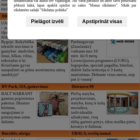
izmantošanai vai atlasīt sev vajadzīgās. Jūs varat pārlūkot un labot savu piekrišanu
matavimus bei elektros ūkio saugumo
latviškus užtiesalus velionio atminimui
jebkurā laikā, lapas apakšā spiežot uz saites "Manas sīkdatnes". Sīkāk par
rizikos vertinimą.
pagerbti.
sīkdatnēm sadaļā "Sīkdatņu politika"
BRISTOLS ES, SIA
Maza Rasiņa, privātā pirmsskolas
izglītības iestāde
Pielāgot izvēli
Apstiprināt visas
UAB „Bristols ES“
– audinių
Privatus vaikų
išparduotuvė ir
darželis „Maza
didmeninė prekyba
Rasiņa“
Rygoje. Kokybiška
Pardaugavoje
tekstilė siuvimui ir
(Zasulauke)
gamybai: medvilnė,
vaikams nuo 10
linas, šilkas, vilna,
mėn. iki 6 metų.
trikotažas ir kt.
Licencijuotos programos (LV/RU),
Kviečiame gyvai
logopedas, speciali pagalba, būreliai,
susipažinti su pilnu asortimentu mūsų
didelė žalia teritorija ir 3 kartų
sandėlyje!
maitinimas. Dirbame visus metus, taip
pat ir vasarą!
BV Pack, SIA, įpakavimas
Dzirnavu 90
BALT WARRANT
Pirčių statyba,
gamina popierinius
projektavimas,
paketus. Dizaino
statyba, kinų ir italų
kūrimas,
mozaikos,
saugojimas ir
individualūs
pristatymas urmu
užsakymai, visų
dalimis.
rūšių garinės pirtys, tikra rusiška pirtis,
krosnys ir židiniai.
Bucefāls, užeiga
URALA, svečių namai