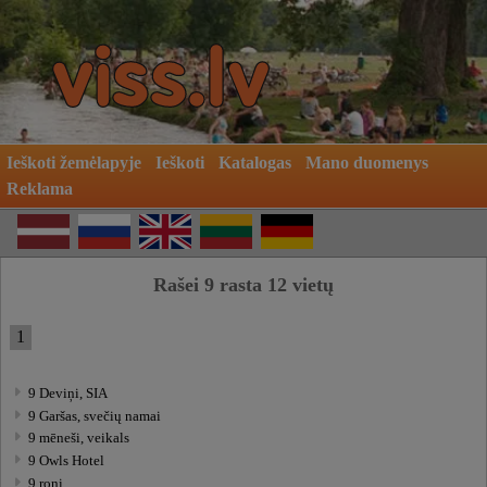
Ieškoti žemėlapyje
Ieškoti
Katalogas
Mano duomenys
Reklama
Rašei 9 rasta 12 vietų
1
9 Deviņi, SIA
9 Garšas, svečių namai
9 mēneši, veikals
9 Owls Hotel
9 roņi