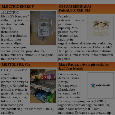
ELECTRIC ENERGY
CĒSU APBEDĪŠANAS
PAKALPOJUMI, SIA
„ELECTRIC
ENERGY Kandava“
Pagarbus
siūlo pilną elektros
atsisveikinimas be
montavimo darbų
papildomų
spektrą,
rūpesčių. Mes
instaliacijos,
pasirūpinsime
buitinės technikos
viskuo: pilnas
ir elektronikos
laidotuvių
remontą, silpnų
organizavimas, dokumentų tvarkymas,
srovių ir apsaugos
transportas ir reikmenys. Dirbame 24/7.
sistemų įrengimą, projektavimą,
Taip pat siūlome autentiškus tautinius
matavimus bei elektros ūkio saugumo
latviškus užtiesalus velionio atminimui
rizikos vertinimą.
pagerbti.
BRISTOLS ES, SIA
Maza Rasiņa, privātā pirmsskolas
izglītības iestāde
UAB „Bristols ES“
– audinių
Privatus vaikų
išparduotuvė ir
darželis „Maza
didmeninė prekyba
Rasiņa“
Rygoje. Kokybiška
Pardaugavoje
tekstilė siuvimui ir
(Zasulauke)
gamybai: medvilnė,
vaikams nuo 10
linas, šilkas, vilna,
mėn. iki 6 metų.
trikotažas ir kt.
Licencijuotos programos (LV/RU),
Kviečiame gyvai
logopedas, speciali pagalba, būreliai,
susipažinti su pilnu asortimentu mūsų
didelė žalia teritorija ir 3 kartų
sandėlyje!
maitinimas. Dirbame visus metus, taip