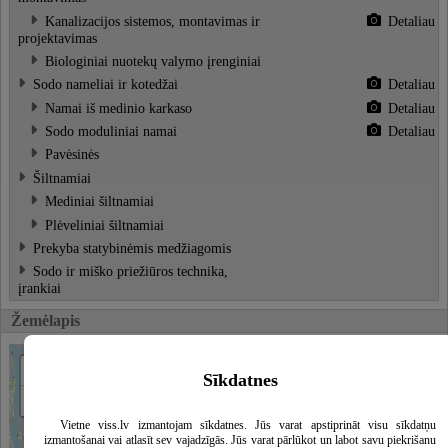
Kanalizacijos sistemos, montavimas ir
Detaliau
projektavimas
Biologiniai nuotekų valymo įrenginiai
Sodo nameliai ir kotedžai
Detaliau
Namai iš medinio karkaso
Detaliau
Sodo moduliniai namai
Detaliau
Pavėsinės
Šiltnamiai
Mediniai šiltnamiai
Plėveliniai šiltnamiai
Prekyba statybinėmis medžiagomis
Sodo ir miško priežiūros technika,
įrankiai
Žemėlapis
+
Sīkdatnes
−
Vietne viss.lv izmantojam sīkdatnes. Jūs varat apstiprināt visu sīkdatņu
izmantošanai vai atlasīt sev vajadzīgās. Jūs varat pārlūkot un labot savu piekrišanu