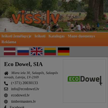
Ieškoti žemėlapyje
Ieškoti
Katalogas
Mano duomenys
Reklama
Eco Dowel, SIA
Miera iela 30, Salaspils, Salaspils
novads, Latvija, LV-2169
(+371) 20030133
info@ecodowel.lv
ecodowel.lv
timbermasters.lv
Facebook