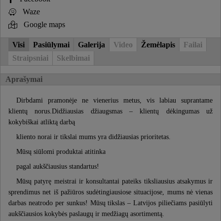
Waze
Google maps
Visi
Pasiūlymai
Galerija
Video
Žemėlapis
Failai
Straipsniai
Skelbimai
Aprašymai
Dirbdami pramonėje ne vienerius metus, vis labiau suprantame
klientų norus.Didžiausias džiaugsmas – klientų dėkingumas už
kokybiškai atliktą darbą
kliento norai ir tikslai mums yra didžiausias prioritetas.
Mūsų siūlomi produktai atitinka
pagal aukščiausius standartus!
Mūsų patyrę meistrai ir konsultantai pateiks tiksliausius atsakymus ir
sprendimus net iš pažiūros sudėtingiausiose situacijose, mums nė vienas
darbas neatrodo per sunkus! Mūsų tikslas – Latvijos piliečiams pasiūlyti
aukščiausios kokybės paslaugų ir medžiagų asortimentą.