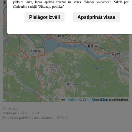
jebkurā laikā, lapas apakšā spiežot uz saites "Manas sīkdatnes". Sīkāk par
sīkdatnēm sadaļā "Sīkdatņu politika"
Pielāgot izvēli
Apstiprināt visas
Leaflet
|
©
OpenStreetMap
contributors
Statistika:
Pilnai peržūrėta : 9729
Parodytas paieškos rezultatuose : 104366