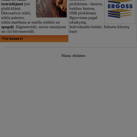
izstrādājumi
ļoti
plokštėmis - faniera,
plašā klāstā.
baldine faniera,
Dekoratīvie stikli,
OSB plokštėmis.
stikla paketes,
Išpjovimas pagal
stikla matēšana ar smilšu strūklu un
užsakymą.
spoguļi
. Zāģmateriāli, sausie maisījumi
Individualūs baldai. Sukurta klientų
un citi būvmateriāli.
bazė.
Visi banneri
Manas sīkdatnes