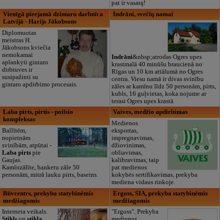
pat ir vasarą!
Vienīgā pieejamā dzintaru darbnīca
Indrāni, svečių namai
Latvijā - Harijs Jākobsons
Diplomuotas
meistras H.
Jākobsons kviečia
nemokamai
Indrāni
&nbsp;atrodas Ogres upes
aplankyti gintaro
krastmalā 40 minūšu braucienā no
dirbtuves ir
Rīgas un 10 km attālumā no Ogres
susipažinti su
centra. Viesu namā ir divas svinību
gintaro apdirbimo procesais.
zāles ar kamīnu līdz 50 personām, pirts,
kubls, 16 guļvietas, koka nojume ar
terasi Ogres upes krastā.
Laba pirts, pirtis - poilsio
Vaives, medžio apdirbimas
kompleksas
Medienos
Ballītēm,
eksportas,
nopietnām
impregnavimas,
svinībām, atpūtai -
džiovinimas,
Laba pirts
pie
obliavimas,
Gaujas.
kalibravimas, taip
Kamīnzālīte, banketu zāle 50
pat medienos
personām, mitrā lauku pirts, baseins.
kokybės sertifikavimas, prekyba
mediena vidaus rinkoje.
Būvcentrs, prekyba statybinėmis
Ergoss, SIA, prekyba statybinėmis
medžiagomis
medžiagomis
Interneta veikals.
"Ergoss". Prekyba
Stikls
un
stikla
medienos