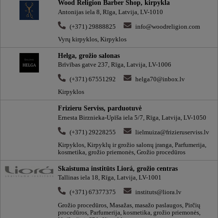
Wood Religion Barber Shop, kirpykla
Antonijas iela 8, Rīga, Latvija, LV-1010
(+371) 29888825
info@woodreligion.com
Vyrų kirpyklos, Kirpyklos
Helga, grožio salonas
Brīvības gatve 237, Rīga, Latvija, LV-1006
(+371) 67551292
helga70@inbox.lv
Kirpyklos
Frizieru Serviss, parduotuvė
Ernesta Birznieka-Upīša iela 5/7, Rīga, Latvija, LV-1050
(+371) 29228255
lielmuiza@frizieruserviss.lv
Kirpyklos, Kirpyklų ir grožio salonų įranga, Parfumerija,
kosmetika, grožio priemonės, Grožio procedūros
Skaistuma institūts Liorá, grožio centras
Tallinas iela 18, Rīga, Latvija, LV-1001
(+371) 67377375
instituts@liora.lv
Grožio procedūros, Masažas, masažo paslaugos, Pirčių
procedūros, Parfumerija, kosmetika, grožio priemonės,