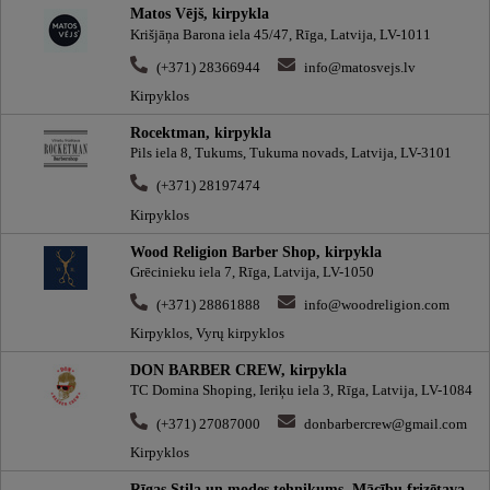
Matos Vējš, kirpykla
Krišjāņa Barona iela 45/47, Rīga, Latvija, LV-1011
(+371) 28366944
info@matosvejs.lv
Kirpyklos
Rocektman, kirpykla
Pils iela 8, Tukums, Tukuma novads, Latvija, LV-3101
(+371) 28197474
Kirpyklos
Wood Religion Barber Shop, kirpykla
Grēcinieku iela 7, Rīga, Latvija, LV-1050
(+371) 28861888
info@woodreligion.com
Kirpyklos, Vyrų kirpyklos
DON BARBER CREW, kirpykla
TC Domina Shoping, Ieriķu iela 3, Rīga, Latvija, LV-1084
(+371) 27087000
donbarbercrew@gmail.com
Kirpyklos
Rīgas Stila un modes tehnikums, Mācību frizētava