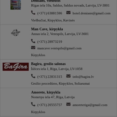
Demians, viešbutis
Rīgas iela 10a, Saldus, Saldus novads, Latvija, LV-3801
(+371) 63881596
hotel.demians@gmail.com
Viešbučiai, Kirpyklos, Kavinės
Man Cave, kirpykla
Annas iela 2, Ventspils, Latvija, LV-3601
(+371) 28973219
mancave.ventspils@gmail.com
Kirpyklos
Bagira, grožio salonas
Īslīces iela 1, Rīga, Latvija, LV-1058
(+371) 22831315
info@bagira.lv
Grožio procedūros, Kirpyklos, Soliarumai
Amorete, kirpykla
Nometņu iela 47, Rīga, Latvija
(+371) 20555757
amoreteriga@gmail.com
Kirpyklos