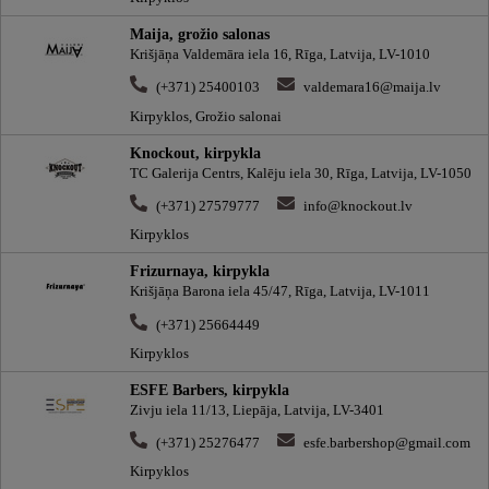
Maija, grožio salonas
Krišjāņa Valdemāra iela 16, Rīga, Latvija, LV-1010
(+371) 25400103
valdemara16@maija.lv
Kirpyklos, Grožio salonai
Knockout, kirpykla
TC Galerija Centrs, Kalēju iela 30, Rīga, Latvija, LV-1050
(+371) 27579777
info@knockout.lv
Kirpyklos
Frizurnaya, kirpykla
Krišjāņa Barona iela 45/47, Rīga, Latvija, LV-1011
(+371) 25664449
Kirpyklos
ESFE Barbers, kirpykla
Zivju iela 11/13, Liepāja, Latvija, LV-3401
(+371) 25276477
esfe.barbershop@gmail.com
Kirpyklos