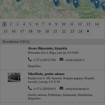
1
2
3
4
5
6
7
8
9
10
11
12
13
14
15
16
17
18
19
20
21
22
23
24
Rezultatai (1053)
Aivars Biķernieks, kirpykla
Pētersalas iela 2, Rīga, Latvija, LV-1045
(+371) 29512786
osisdivi@itk.lv
Kirpyklos
NikoModa, grožio salonas
Kazāru iela 4 - 80, Saurieši, Stopiņu pagasts, Ropažu
novads, Latvija, LV-2118
(+371) 28261813
info@nikomoda.lv
Grožio salonai, Pedikiūras, Soliarumai, Manikiūras,
Kirpyklos