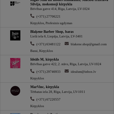
Silvija, mokomoji kirpykla
Brīvības gatve 414, Rīga, Latvija, LV-1024
(+371) 27706221
Kirpyklos, Profesinis ugdymas
Blaķene Barber Shop, baras
Lielā iela 6, Liepāja, Latvija, LV-3401
(+371) 63481122
blakene.shop@gmail.com
Barai, Kirpyklos
Ideāls M, kirpykla
Brīvības gatve 422, 2. stāvs, Rīga, Latvija, LV-1024
(+371) 29746933
idealsm@inbox.lv
Kirpyklos
MarVinc, kirpykla
Tērbatas iela 28, Rīga, Latvija, LV-1011
(+371) 67220557
Kirpyklos