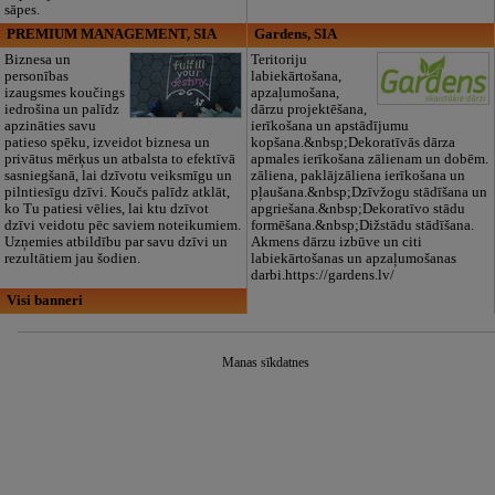
sāpes.
PREMIUM MANAGEMENT, SIA
Gardens, SIA
Biznesa un
Teritoriju
personības
labiekārtošana,
izaugsmes koučings
apzaļumošana,
iedrošina un palīdz
dārzu projektēšana,
apzināties savu
ierīkošana un apstādījumu
patieso spēku, izveidot biznesa un
kopšana.&nbsp;Dekoratīvās dārza
privātus mērķus un atbalsta to efektīvā
apmales ierīkošana zālienam un dobēm.
sasniegšanā, lai dzīvotu veiksmīgu un
zāliena, paklājzāliena ierīkošana un
pilntiesīgu dzīvi. Koučs palīdz atklāt,
pļaušana.&nbsp;Dzīvžogu stādīšana un
ko Tu patiesi vēlies, lai ktu dzīvot
apgriešana.&nbsp;Dekoratīvo stādu
dzīvi veidotu pēc saviem noteikumiem.
formēšana.&nbsp;Dižstādu stādīšana.
Uzņemies atbildību par savu dzīvi un
Akmens dārzu izbūve un citi
rezultātiem jau šodien.
labiekārtošanas un apzaļumošanas
darbi.https://gardens.lv/
Visi banneri
Manas sīkdatnes