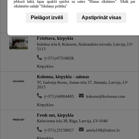
jebkurā laikā, lapas apakšā spiežot uz saites "Manas sīkdatnes". Sīkāk par
Frizierstudija Server, kirpykla
sīkdatnēm sadaļā "Sīkdatņu politika"
Brīvības gatve 229, Rīga, Latvija, LV-1039
Pielāgot izvēli
Apstiprināt visas
(+371) 29207616
serversa@inbox.lv
Kirpyklos
Frizētava, kirpykla
Indrānu iela 8, Koknese, Aizkraukles novads, Latvija, LV-
5113
(+371) 67518658
Kirpyklos
Kolonna, kirpykla - salonas
TC Galerija Korso, Jomas iela 37, Jūrmala, Latvija, LV-
2015
(+371) 64904405
kskorso@kolonna.com
Kirpyklos
Fresh out, kirpykla
Kalnciema iela 38, Rīga, Latvija, LV-1046
(+371) 25158027
ariela108@inbox.lv
Kirpyklos