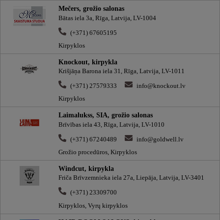
Mečers, grožio salonas
Bātas iela 3a, Rīga, Latvija, LV-1004
(+371) 67605195
Kirpyklos
Knockout, kirpykla
Krišjāņa Barona iela 31, Rīga, Latvija, LV-1011
(+371) 27579333
info@knockout.lv
Kirpyklos
Laimalukss, SIA, grožio salonas
Brīvības iela 43, Rīga, Latvija, LV-1010
(+371) 67240489
info@goldwell.lv
Grožio procedūros, Kirpyklos
Windcut, kirpykla
Friča Brīvzemnieka iela 27a, Liepāja, Latvija, LV-3401
(+371) 23309700
Kirpyklos, Vyrų kirpyklos