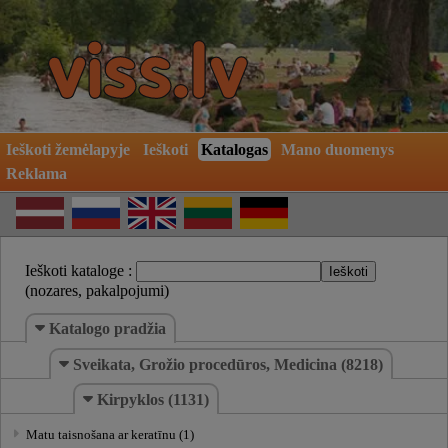
Ieškoti žemėlapyje
Ieškoti
Katalogas
Mano duomenys
Reklama
Ieškoti kataloge :
(nozares, pakalpojumi)
Katalogo pradžia
Sveikata, Grožio procedūros, Medicina (8218)
Kirpyklos (1131)
Matu taisnošana ar keratīnu (1)