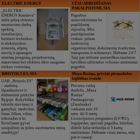
ELECTRIC ENERGY
CĒSU APBEDĪŠANAS
PAKALPOJUMI, SIA
„ELECTRIC
ENERGY Kandava“
Pagarbus
siūlo pilną elektros
atsisveikinimas be
montavimo darbų
papildomų
spektrą,
rūpesčių. Mes
instaliacijos,
pasirūpinsime
buitinės technikos
viskuo: pilnas
ir elektronikos
laidotuvių
remontą, silpnų
organizavimas, dokumentų tvarkymas,
srovių ir apsaugos
transportas ir reikmenys. Dirbame 24/7.
sistemų įrengimą, projektavimą,
Taip pat siūlome autentiškus tautinius
matavimus bei elektros ūkio saugumo
latviškus užtiesalus velionio atminimui
rizikos vertinimą.
pagerbti.
BRISTOLS ES, SIA
Maza Rasiņa, privātā pirmsskolas
izglītības iestāde
UAB „Bristols ES“
– audinių
Privatus vaikų
išparduotuvė ir
darželis „Maza
didmeninė prekyba
Rasiņa“
Rygoje. Kokybiška
Pardaugavoje
tekstilė siuvimui ir
(Zasulauke)
gamybai: medvilnė,
vaikams nuo 10
linas, šilkas, vilna,
mėn. iki 6 metų.
trikotažas ir kt.
Licencijuotos programos (LV/RU),
Kviečiame gyvai
logopedas, speciali pagalba, būreliai,
susipažinti su pilnu asortimentu mūsų
didelė žalia teritorija ir 3 kartų
sandėlyje!
maitinimas. Dirbame visus metus, taip
pat ir vasarą!