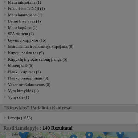
Matu taisnošana (1)
Frizieri-modelētāji (1)
Matu laminēšana (1)
Bērnu frizētavas (1)
Matu kopšana (1)
SPA matiem (1)
Gyvūnų kirpyklos (15)
Instrumentai ir reikmenys kirpėjams (8)
Kirpėjų paslaugos (9)
Kirpyklų ir grožio salonų įranga (6)
Moterų salė (6)
Plaukų kirpimas (2)
Plaukų priauginimas (3)
Vakarinės šukuosenos (6)
Vyrų kirpyklos (1)
Vyrų salė (1)
"Kirpyklos" Padalinta iš adresai
Latvija (1053)
Rasti žemėlapyje :
140 Rezultatai