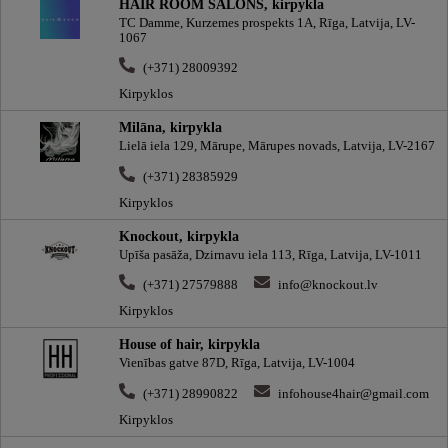
HAIR ROOM SALONS, kirpykla
TC Damme, Kurzemes prospekts 1A, Rīga, Latvija, LV-
1067
(+371) 28009392
Kirpyklos
Milāna, kirpykla
Lielā iela 129, Mārupe, Mārupes novads, Latvija, LV-2167
(+371) 28385929
Kirpyklos
Knockout, kirpykla
Upīša pasāža, Dzirnavu iela 113, Rīga, Latvija, LV-1011
(+371) 27579888
info@knockout.lv
Kirpyklos
House of hair, kirpykla
Vienības gatve 87D, Rīga, Latvija, LV-1004
(+371) 28990822
infohouse4hair@gmail.com
Kirpyklos