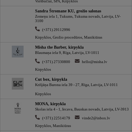
Viešbučiai, SPA, Kirpyklos
Sandra Štromane KU, grožio salonas
Zemeņu iela 1, Tukums, Tukuma novads, Latvija, LV-
3100
(+371) 29112996
Kirpyklos, Grožio procedūros, Manikiūras
Misha the Barber, kirpykla
Blaumaņa iela 9, Rīga, Latvija, LV-1011
(+371) 27330800
hello@misha.lv
Kirpyklos
Cut box, kirpykla
Krišjāņa Barona iela 39 - 27, Rīga, Latvija, LV-1011
Kirpyklos
MONA, kirpykla
Skolas iela 4 - 1, Iecava, Bauskas novads, Latvija, LV-3913
(+371) 22514179
vinde2@inbox.lv
Kirpyklos, Manikiūras