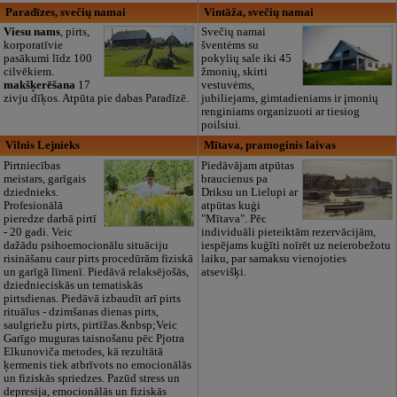
Paradīzes, svečių namai
Vintāža, svečių namai
Viesu nams
, pirts,
Svečių namai
korporatīvie
šventėms su
pasākumi līdz 100
pokylių sale iki 45
cilvēkiem.
žmonių, skirti
makšķerēšana
17
vestuvėms,
zivju dīķos. Atpūta pie dabas Paradīzē.
jubiliejams, gimtadieniams ir įmonių
renginiams organizuoti ar tiesiog
poilsiui.
Vilnis Lejnieks
Mītava, pramoginis laivas
Pirtniecības
Piedāvājam atpūtas
meistars, garīgais
braucienus pa
dziednieks.
Driksu un Lielupi ar
Profesionālā
atpūtas kuģi
pieredze darbā pirtī
"Mītava". Pēc
- 20 gadi. Veic
individuāli pieteiktām rezervācijām,
dažādu psihoemocionālu situāciju
iespējams kuģīti noīrēt uz neierobežotu
risināšanu caur pirts procedūrām fiziskā
laiku, par samaksu vienojoties
un garīgā līmenī. Piedāvā relaksējošās,
atsevišķi.
dziednieciskās un tematiskās
pirtsdienas. Piedāvā izbaudīt arī pirts
rituālus - dzimšanas dienas pirts,
saulgriežu pirts, pirtīžas.&nbsp;Veic
Garīgo muguras taisnošanu pēc Pjotra
Elkunoviča metodes, kā rezultātā
ķermenis tiek atbrīvots no emocionālās
un fiziskās spriedzes. Pazūd stress un
depresija, emocionālās un fiziskās