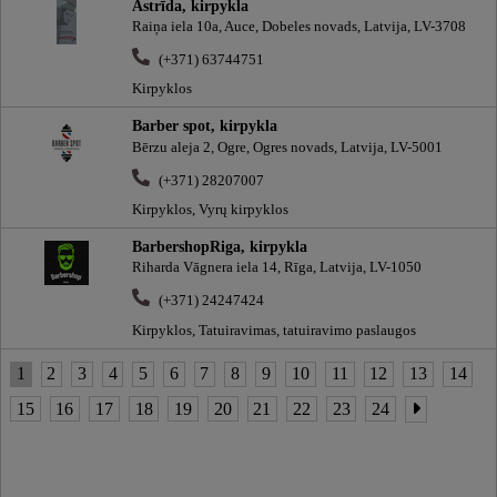
Astrīda, kirpykla
Raiņa iela 10a, Auce, Dobeles novads, Latvija, LV-3708
(+371) 63744751
Kirpyklos
Barber spot, kirpykla
Bērzu aleja 2, Ogre, Ogres novads, Latvija, LV-5001
(+371) 28207007
Kirpyklos, Vyrų kirpyklos
BarbershopRiga, kirpykla
Riharda Vāgnera iela 14, Rīga, Latvija, LV-1050
(+371) 24247424
Kirpyklos, Tatuiravimas, tatuiravimo paslaugos
1
2
3
4
5
6
7
8
9
10
11
12
13
14
15
16
17
18
19
20
21
22
23
24