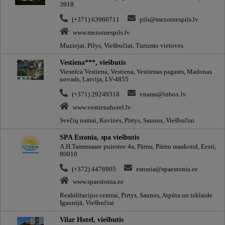
3918
(+371) 63960711
pils@mezotnespils.lv
www.mezotnespils.lv
Muziejai, Pilys, Viešbučiai, Turizmo vietovės
Vestiena***, viešbutis
Viesnīca Vestiena, Vestiena, Vestienas pagasts, Madonas
novads, Latvija, LV-4855
(+371) 29249318
vnams@inbox.lv
www.vestienahotel.lv
Svečių namai, Kavinės, Pirtys, Saunos, Viešbučiai
SPA Estonia, spa viešbutis
A.H.Tammsaare puiestee 4a, Pärnu, Pärnu maakond, Eesti,
80010
(+372) 4476905
estonia@spaestonia.ee
www.spaestonia.ee
Reabilitacijos centrai, Pirtys, Saunos, Atpūta un izklaide
Igaunijā, Viešbučiai
Vilar Hotel, viešbutis