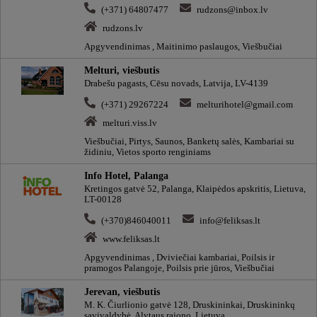
(+371) 64807477
rudzons@inbox.lv
rudzons.lv
Apgyvendinimas , Maitinimo paslaugos, Viešbučiai
Melturi, viešbutis
Drabešu pagasts, Cēsu novads, Latvija, LV-4139
(+371) 29267224
melturihotel@gmail.com
melturi.viss.lv
Viešbučiai, Pirtys, Saunos, Banketų salės, Kambariai su
židiniu, Vietos sporto renginiams
Info Hotel, Palanga
Kretingos gatvė 52, Palanga, Klaipėdos apskritis, Lietuva,
LT-00128
(+370)846040011
info@feliksas.lt
www.feliksas.lt
Apgyvendinimas , Dviviečiai kambariai, Poilsis ir
pramogos Palangoje, Poilsis prie jūros, Viešbučiai
Jerevan, viešbutis
M. K. Čiurlionio gatvė 128, Druskininkai, Druskininkų
savivaldybė, Alytaus rajono, Lietuva