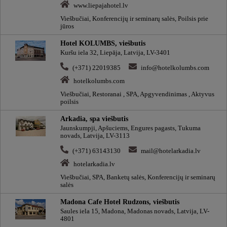
www.liepajahotel.lv
Viešbučiai, Konferencijų ir seminarų salės, Poilsis prie
jūros
Hotel KOLUMBS, viešbutis
Kuršu iela 32, Liepāja, Latvija, LV-3401
(+371) 22019385
info@hotelkolumbs.com
hotelkolumbs.com
Viešbučiai, Restoranai , SPA, Apgyvendinimas , Aktyvus
poilsis
Arkadia, spa viešbutis
Jaunskumpji, Apšuciems, Engures pagasts, Tukuma
novads, Latvija, LV-3113
(+371) 63143130
mail@hotelarkadia.lv
hotelarkadia.lv
Viešbučiai, SPA, Banketų salės, Konferencijų ir seminarų
salės
Madona Cafe Hotel Rudzons, viešbutis
Saules iela 15, Madona, Madonas novads, Latvija, LV-
4801