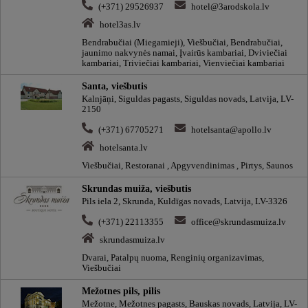
(+371) 29526937
hotel@3arodskola.lv
hotel3as.lv
Bendrabučiai (Miegamieji), Viešbučiai, Bendrabučiai,
jaunimo nakvynės namai, Įvairūs kambariai, Dviviečiai
kambariai, Triviečiai kambariai, Vienviečiai kambariai
Santa, viešbutis
Kalnjāņi, Siguldas pagasts, Siguldas novads, Latvija, LV-
2150
(+371) 67705271
hotelsanta@apollo.lv
hotelsanta.lv
Viešbučiai, Restoranai , Apgyvendinimas , Pirtys, Saunos
Skrundas muiža, viešbutis
Pils iela 2, Skrunda, Kuldīgas novads, Latvija, LV-3326
(+371) 22113355
office@skrundasmuiza.lv
skrundasmuiza.lv
Dvarai, Patalpų nuoma, Renginių organizavimas,
Viešbučiai
Mežotnes pils, pilis
Mežotne, Mežotnes pagasts, Bauskas novads, Latvija, LV-