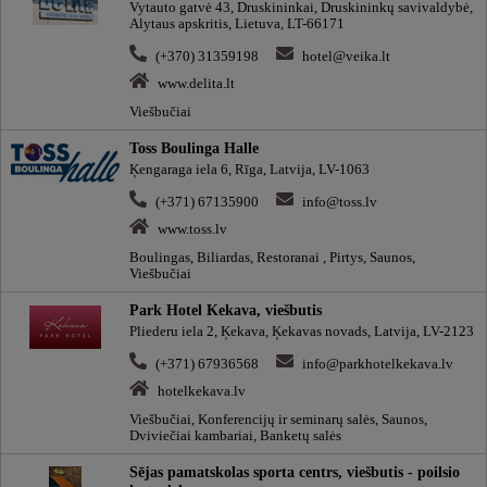
Vytauto gatvė 43, Druskininkai, Druskininkų savivaldybė,
Alytaus apskritis, Lietuva, LT-66171
(+370) 31359198
hotel@veika.lt
www.delita.lt
Viešbučiai
Toss Boulinga Halle
Ķengaraga iela 6, Rīga, Latvija, LV-1063
(+371) 67135900
info@toss.lv
www.toss.lv
Boulingas, Biliardas, Restoranai , Pirtys, Saunos,
Viešbučiai
Park Hotel Kekava, viešbutis
Pliederu iela 2, Ķekava, Ķekavas novads, Latvija, LV-2123
(+371) 67936568
info@parkhotelkekava.lv
hotelkekava.lv
Viešbučiai, Konferencijų ir seminarų salės, Saunos,
Dviviečiai kambariai, Banketų salės
Sējas pamatskolas sporta centrs, viešbutis - poilsio