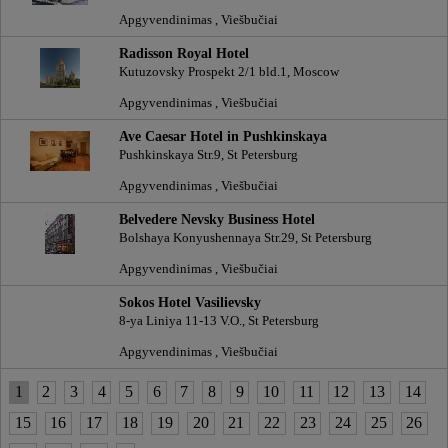
Apgyvendinimas , Viešbučiai
Radisson Royal Hotel
Kutuzovsky Prospekt 2/1 bld.1, Moscow
Apgyvendinimas , Viešbučiai
Ave Caesar Hotel in Pushkinskaya
Pushkinskaya Str.9, St Petersburg
Apgyvendinimas , Viešbučiai
Belvedere Nevsky Business Hotel
Bolshaya Konyushennaya Str.29, St Petersburg
Apgyvendinimas , Viešbučiai
Sokos Hotel Vasilievsky
8-ya Liniya 11-13 V.O., St Petersburg
Apgyvendinimas , Viešbučiai
1
2
3
4
5
6
7
8
9
10
11
12
13
14
15
16
17
18
19
20
21
22
23
24
25
26