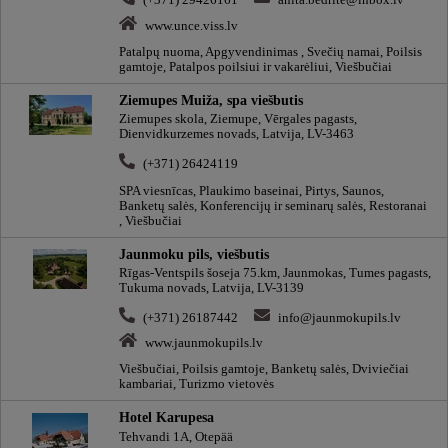
(+371) 29426161
anita.bedrite@inbox.lv
www.unce.viss.lv
Patalpų nuoma, Apgyvendinimas , Svečių namai, Poilsis
gamtoje, Patalpos poilsiui ir vakarėliui, Viešbučiai
Ziemupes Muiža, spa viešbutis
Ziemupes skola, Ziemupe, Vērgales pagasts,
Dienvidkurzemes novads, Latvija, LV-3463
(+371) 26424119
SPA viesnīcas, Plaukimo baseinai, Pirtys, Saunos,
Banketų salės, Konferencijų ir seminarų salės, Restoranai
, Viešbučiai
Jaunmoku pils, viešbutis
Rīgas-Ventspils šoseja 75.km, Jaunmokas, Tumes pagasts,
Tukuma novads, Latvija, LV-3139
(+371) 26187442
info@jaunmokupils.lv
www.jaunmokupils.lv
Viešbučiai, Poilsis gamtoje, Banketų salės, Dviviečiai
kambariai, Turizmo vietovės
Hotel Karupesa
Tehvandi 1A, Otepää