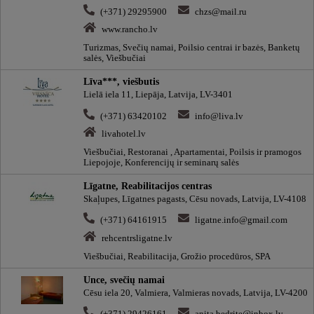
(+371) 29295900
chzs@mail.ru
www.rancho.lv
Turizmas, Svečių namai, Poilsio centrai ir bazės, Banketų
salės, Viešbučiai
Līva***, viešbutis
Lielā iela 11, Liepāja, Latvija, LV-3401
(+371) 63420102
info@liva.lv
livahotel.lv
Viešbučiai, Restoranai , Apartamentai, Poilsis ir pramogos
Liepojoje, Konferencijų ir seminarų salės
Līgatne, Reabilitacijos centras
Skaļupes, Līgatnes pagasts, Cēsu novads, Latvija, LV-4108
(+371) 64161915
ligatne.info@gmail.com
rehcentrsligatne.lv
Viešbučiai, Reabilitacija, Grožio procedūros, SPA
Unce, svečių namai
Cēsu iela 20, Valmiera, Valmieras novads, Latvija, LV-4200