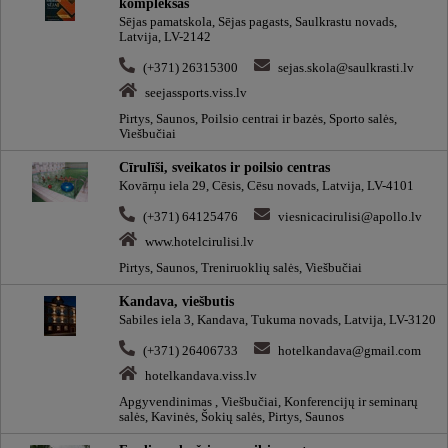
kompleksas
Sējas pamatskola, Sējas pagasts, Saulkrastu novads,
Latvija, LV-2142
(+371) 26315300
sejas.skola@saulkrasti.lv
seejassports.viss.lv
Pirtys, Saunos, Poilsio centrai ir bazės, Sporto salės,
Viešbučiai
Cīrulīši, sveikatos ir poilsio centras
Kovārņu iela 29, Cēsis, Cēsu novads, Latvija, LV-4101
(+371) 64125476
viesnicacirulisi@apollo.lv
www.hotelcirulisi.lv
Pirtys, Saunos, Treniruoklių salės, Viešbučiai
Kandava, viešbutis
Sabiles iela 3, Kandava, Tukuma novads, Latvija, LV-3120
(+371) 26406733
hotelkandava@gmail.com
hotelkandava.viss.lv
Apgyvendinimas , Viešbučiai, Konferencijų ir seminarų
salės, Kavinės, Šokių salės, Pirtys, Saunos