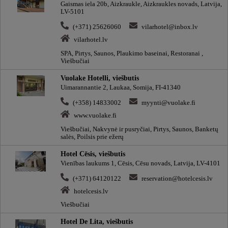
Gaismas iela 20b, Aizkraukle, Aizkraukles novads, Latvija,
LV-5101
(+371) 25626060
vilarhotel@inbox.lv
vilarhotel.lv
SPA, Pirtys, Saunos, Plaukimo baseinai, Restoranai ,
Viešbučiai
Vuolake Hotelli, viešbutis
Uimarannantie 2, Laukaa, Somija, FI-41340
(+358) 14833002
myynti@vuolake.fi
www.vuolake.fi
Viešbučiai, Nakvynė ir pusryčiai, Pirtys, Saunos, Banketų
salės, Poilsis prie ežerų
Hotel Cēsis, viešbutis
Vienības laukums 1, Cēsis, Cēsu novads, Latvija, LV-4101
(+371) 64120122
reservation@hotelcesis.lv
hotelcesis.lv
Viešbučiai
Hotel De Lita, viešbutis