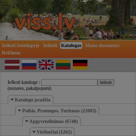
Ieškoti žemėlapyje
Ieškoti
Katalogas
Mano duomenys
Reklama
Ieškoti kataloge :
(nozares, pakalpojumi)
Katalogo pradžia
Poilsis, Pramogos, Turizmas (22083)
Apgyvendinimas (6748)
Viešbučiai (1262)