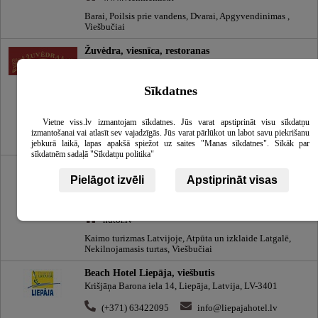
Barai, Poilsis prie vandens, Dvarai, Apgyvendinimas ,
Viešbučiai
Žuvėdra, viesnīca, restoranas
Mokyklos g. 11, Ignalina, Ignalinos rajono, Utenos
apskritis, Lietuva
Sīkdatnes
(+370) 838652314
info@zuvedra.com
www.zuvedra.com
Vietne viss.lv izmantojam sīkdatnes. Jūs varat apstiprināt visu sīkdatņu
Restoranai , Banketų salės, Konferencijų ir seminarų
izmantošanai vai atlasīt sev vajadzīgās. Jūs varat pārlūkot un labot savu piekrišanu
salės, Viešbučiai
jebkurā laikā, lapas apakšā spiežot uz saites "Manas sīkdatnes". Sīkāk par
sīkdatnēm sadaļā "Sīkdatņu politika"
Hutor Group
Pielāgot izvēli
Apstiprināt visas
Dzelzceļa iela 1, Līvāni, Līvānu novads, Latvija, LV-5316
(+371) 29401517
nikitakolos@inbox.lv
hutor.lv
Kaimo turizmas Latvijoje, Atpūta un izklaide Latgalē,
Nekilnojamasis turtas, Viešbučiai
Beach Hotel Liepāja, viešbutis
Krišjāņa Barona iela 14, Liepāja, Latvija, LV-3401
(+371) 63422095
info@liepajahotel.lv