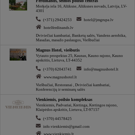
Ferdinands, šeimos poilsio centras
Merķeļa iela 16, Alūksne, Alūksnes novads, Latvija, LV-
4301
(+371) 29424253
hotel@jmgrupa.lv
hotelferdinands.lv
Dviviečiai kambariai, Banketų salės, Vandens aerobika,
Masažas, masažo paslaugos, Viešbučiai
Magnus Hotel, viešbutis
Vytauto prospektas 25, Kaunas, Kauno rajono, Kauno
apskritis, Lietuva, LT-44352
(+370) 62043741
info@magnushotel.lt
www.magnushotel.lt
Viešbučiai, Restoranai , Dviviečiai kambariai,
Konferencijų ir seminarų salės
Vienkiemis, poilsio kompleksas
Vienkiemis, Padvariai, Kretinga, Kretingos rajono,
Klaipėdos apskritis, Lietuva, LT-97157
(+370) 44578425
info.vienkiemis@gmail.com
www.vienkiemis.lt