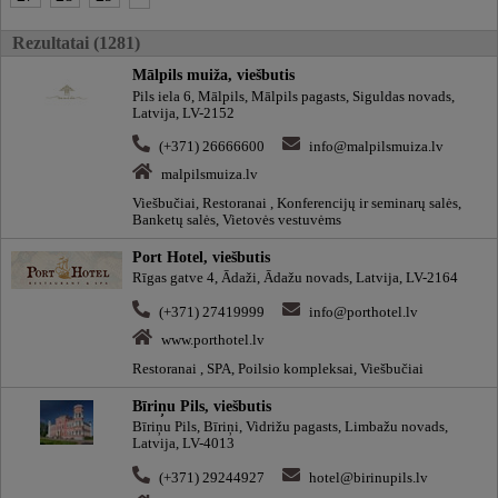
Rezultatai (1281)
Mālpils muiža, viešbutis
Pils iela 6, Mālpils, Mālpils pagasts, Siguldas novads,
Latvija, LV-2152
(+371) 26666600
info@malpilsmuiza.lv
malpilsmuiza.lv
Viešbučiai, Restoranai , Konferencijų ir seminarų salės,
Banketų salės, Vietovės vestuvėms
Port Hotel, viešbutis
Rīgas gatve 4, Ādaži, Ādažu novads, Latvija, LV-2164
(+371) 27419999
info@porthotel.lv
www.porthotel.lv
Restoranai , SPA, Poilsio kompleksai, Viešbučiai
Bīriņu Pils, viešbutis
Bīriņu Pils, Bīriņi, Vidrižu pagasts, Limbažu novads,
Latvija, LV-4013
(+371) 29244927
hotel@birinupils.lv