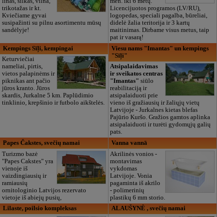
linas, šilkas, vilna,
mėn. iki 6 metų.
trikotažas ir kt.
Licencijuotos programos (LV/RU),
Kviečiame gyvai
logopedas, speciali pagalba, būreliai,
susipažinti su pilnu asortimentu mūsų
didelė žalia teritorija ir 3 kartų
sandėlyje!
maitinimas. Dirbame visus metus, taip
pat ir vasarą!
Kempings Sīļi, kempingai
Viesu nams "Imantas" un kempings
"Sīļi"
Keturviečiai
nameliai, pirtis,
Atsipalaidavimas
vietos palapinėms ir
ir sveikatos centras
piknikas ant pačio
"Imantas"
siūlo
jūros kranto. Jūros
reabilitaciją ir
skardis, Jurkalne 5 km. Paplūdimio
atsipalaiduoti prie
tinklinio, krepšinio ir futbolo aikštelės.
vieno iš gražiausių ir žaliųjų vietų
Latvijoje - Jurkalnes kietas blefas
Pajūrio Kuršo. Gražios gamtos aplinka
atsipalaiduoti ir turėti gydomųjų galių
pats.
Papes Čakstes, svečių namai
Vanna vannā
Turizmo bazė
Akrilinės vonios -
"Papes Cakstes" yra
montavimas
vienoje iš
vykdomas
vaizdingiausių ir
Latvijoje. Vonia
ramiausių
pagaminta iš akrilo
ornitologinio Latvijos rezervato
- polimerinių
vietoje iš abiejų pusių,
plastikų 6 mm storio.
Lilaste, poilsio kompleksas
ALAUŠYNĖ , svečių namai