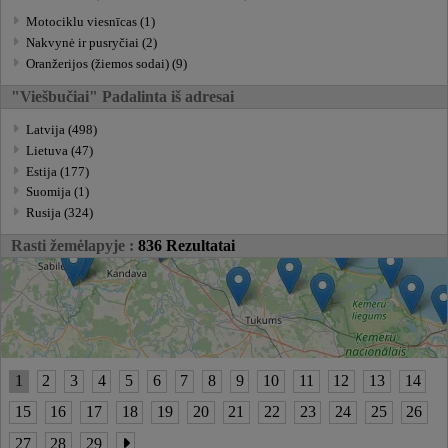
Motociklu viesnīcas (1)
Nakvynė ir pusryčiai (2)
Oranžerijos (žiemos sodai) (9)
"Viešbučiai" Padalinta iš adresai
Latvija (498)
Lietuva (47)
Estija (177)
Suomija (1)
Rusija (324)
Rasti žemėlapyje :
836 Rezultatai
1
2
3
4
5
6
7
8
9
10
11
12
13
14
15
16
17
18
19
20
21
22
23
24
25
26
27
28
29