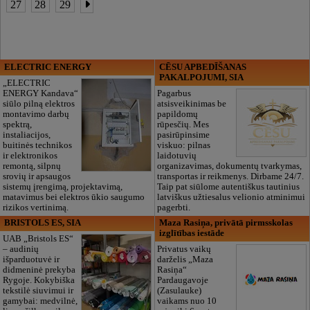
27
28
29
ELECTRIC ENERGY
CĒSU APBEDĪŠANAS
PAKALPOJUMI, SIA
„ELECTRIC
ENERGY Kandava“
Pagarbus
siūlo pilną elektros
atsisveikinimas be
montavimo darbų
papildomų
spektrą,
rūpesčių. Mes
instaliacijos,
pasirūpinsime
buitinės technikos
viskuo: pilnas
ir elektronikos
laidotuvių
remontą, silpnų
organizavimas, dokumentų tvarkymas,
srovių ir apsaugos
transportas ir reikmenys. Dirbame 24/7.
sistemų įrengimą, projektavimą,
Taip pat siūlome autentiškus tautinius
matavimus bei elektros ūkio saugumo
latviškus užtiesalus velionio atminimui
rizikos vertinimą.
pagerbti.
BRISTOLS ES, SIA
Maza Rasiņa, privātā pirmsskolas
izglītības iestāde
UAB „Bristols ES“
– audinių
Privatus vaikų
išparduotuvė ir
darželis „Maza
didmeninė prekyba
Rasiņa“
Rygoje. Kokybiška
Pardaugavoje
tekstilė siuvimui ir
(Zasulauke)
gamybai: medvilnė,
vaikams nuo 10