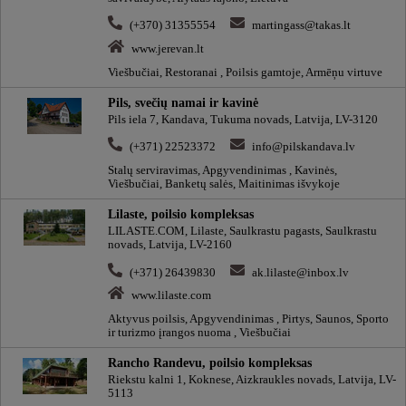
(+370) 31355554
martingass@takas.lt
www.jerevan.lt
Viešbučiai, Restoranai , Poilsis gamtoje, Armēņu virtuve
Pils, svečių namai ir kavinė
Pils iela 7, Kandava, Tukuma novads, Latvija, LV-3120
(+371) 22523372
info@pilskandava.lv
Stalų serviravimas, Apgyvendinimas , Kavinės,
Viešbučiai, Banketų salės, Maitinimas išvykoje
Lilaste, poilsio kompleksas
LILASTE.COM, Lilaste, Saulkrastu pagasts, Saulkrastu
novads, Latvija, LV-2160
(+371) 26439830
ak.lilaste@inbox.lv
www.lilaste.com
Aktyvus poilsis, Apgyvendinimas , Pirtys, Saunos, Sporto
ir turizmo įrangos nuoma , Viešbučiai
Rancho Randevu, poilsio kompleksas
Riekstu kalni 1, Koknese, Aizkraukles novads, Latvija, LV-
5113