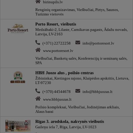
birinupils.lv
Renginių organizavimas, Viešbučiai, Pirtys, Saunos,
Turizmo vietovės
Porto Resort, viešbutis
Medzābaki-2, Lilaste, Carnikavas pagasts, Ādažu novads,
Latvija, LV-2163
(+371) 22722258
info@portoresort.lv
www.portoresort.lv
Viešbučiai, Banketų salės, Konferencijų ir seminarų salės,
SPA
HBH Juozo alus , poilsio centras
Žibininkai, Kretingos rajono, Klaipėdos apskritis, Lietuva,
LT-97230
(+370) 44544678
info@hbhjuozas.lt
www.hbhjuozas.lt
Poilsio kompleksai, Viešbučiai, Jodinėjimas arkliais,
Alaus barai
Rīgas 3. arodskola, nakvynės viešbutis
Gaileņu iela 7, Rīga, Latvija, LV-1023