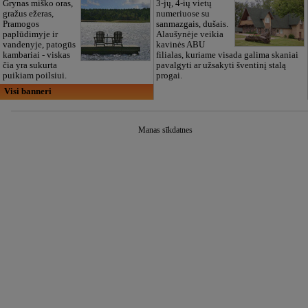
Grynas miško oras,
3-jų, 4-ių vietų
gražus ežeras,
numeriuose su
Pramogos
sanmazgais, dušais.
paplūdimyje ir
Alaušynėje veikia
vandenyje, patogūs
kavinės ABU
kambariai - viskas
filialas, kuriame visada galima skaniai
čia yra sukurta
pavalgyti ar užsakyti šventinį stalą
puikiam poilsiui.
progai.
Visi banneri
Manas sīkdatnes