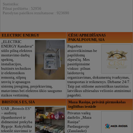
Statistika:
Pilnai peržūrėta : 52956
Parodytas paieškos rezultatuose : 923690
ELECTRIC ENERGY
CĒSU APBEDĪŠANAS
PAKALPOJUMI, SIA
„ELECTRIC
ENERGY Kandava“
Pagarbus
siūlo pilną elektros
atsisveikinimas be
montavimo darbų
papildomų
spektrą,
rūpesčių. Mes
instaliacijos,
pasirūpinsime
buitinės technikos
viskuo: pilnas
ir elektronikos
laidotuvių
remontą, silpnų
organizavimas, dokumentų tvarkymas,
srovių ir apsaugos
transportas ir reikmenys. Dirbame 24/7.
sistemų įrengimą, projektavimą,
Taip pat siūlome autentiškus tautinius
matavimus bei elektros ūkio saugumo
latviškus užtiesalus velionio atminimui
rizikos vertinimą.
pagerbti.
BRISTOLS ES, SIA
Maza Rasiņa, privātā pirmsskolas
izglītības iestāde
UAB „Bristols ES“
– audinių
Privatus vaikų
išparduotuvė ir
darželis „Maza
didmeninė prekyba
Rasiņa“
Rygoje. Kokybiška
Pardaugavoje
tekstilė siuvimui ir
(Zasulauke)