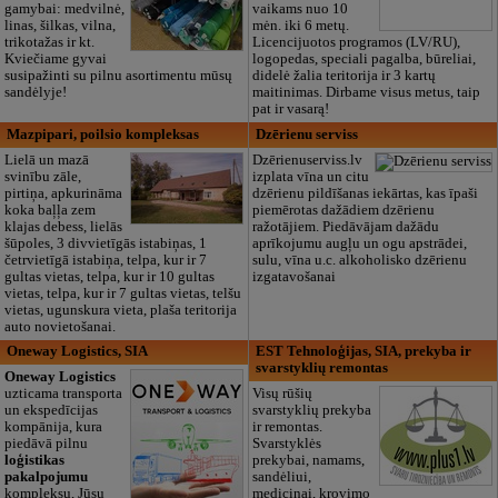
gamybai: medvilnė,
vaikams nuo 10
linas, šilkas, vilna,
mėn. iki 6 metų.
trikotažas ir kt.
Licencijuotos programos (LV/RU),
Kviečiame gyvai
logopedas, speciali pagalba, būreliai,
susipažinti su pilnu asortimentu mūsų
didelė žalia teritorija ir 3 kartų
sandėlyje!
maitinimas. Dirbame visus metus, taip
pat ir vasarą!
Mazpipari, poilsio kompleksas
Dzērienu serviss
Lielā un mazā
Dzērienuserviss.lv
svinību zāle,
izplata vīna un citu
pirtiņa, apkurināma
dzērienu pildīšanas iekārtas, kas īpaši
koka baļļa zem
piemērotas dažādiem dzērienu
klajas debess, lielās
ražotājiem. Piedāvājam dažādu
šūpoles, 3 divvietīgās istabiņas, 1
aprīkojumu augļu un ogu apstrādei,
četrvietīgā istabiņa, telpa, kur ir 7
sulu, vīna u.c. alkoholisko dzērienu
gultas vietas, telpa, kur ir 10 gultas
izgatavošanai
vietas, telpa, kur ir 7 gultas vietas, telšu
vietas, ugunskura vieta, plaša teritorija
auto novietošanai.
Oneway Logistics, SIA
EST Tehnoloģijas, SIA, prekyba ir
svarstyklių remontas
Oneway Logistics
uzticama transporta
Visų rūšių
un ekspedīcijas
svarstyklių prekyba
kompānija, kura
ir remontas.
piedāvā pilnu
Svarstyklės
loģistikas
prekybai, namams,
pakalpojumu
sandėliui,
kompleksu, Jūsu
medicinai, krovimo