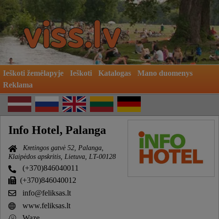
Ieškoti žemėlapyje
Ieškoti
Katalogas
Mano duomenys
Reklama
Info Hotel, Palanga
Kretingos gatvė 52, Palanga,
Klaipėdos apskritis, Lietuva, LT-00128
(+370)846040011
(+370)846040012
info@feliksas.lt
www.feliksas.lt
Waze