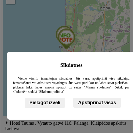
Sīkdatnes
Vietne viss.lv izmantojam sīkdatnes. Jūs varat apstiprināt visu sīkdatņu
izmantošanai vai atlasīt sev vajadzīgās. Jūs varat pārlūkot un labot savu piekrišanu
jebkurā laikā, lapas apakšā spiežot uz saites "Manas sīkdatnes". Sīkāk par
sīkdatnēm sadaļā "Sīkdatņu politika"
Pielāgot izvēli
Apstiprināt visas
Leaflet
|
©
OpenStreetMap
contributors
Hotel Tauras , Vytauto gatvė 116, Palanga, Klaipėdos apskritis,
Lietuva