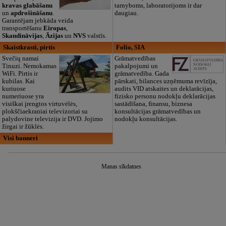
kravas glabāšanu
tarnyboms, laboratorijoms ir dar
un
apdrošināšanu
.
daugiau.
Garantējam jebkāda veida
transportēšanu
Eiropas
,
Skandināvijas
,
Āzijas
un
NVS
valstīs.
Skaistkrasti, pirtis
Folio, SIA
Svečių namai
Grāmatvedības
Tinuzi. Nemokamas
pakalpojumi un
WiFi. Pirtis ir
grāmatvedība. Gada
kubilas. Kai
pārskati, bilances uzņēmuma revīzīja,
kuriuose
audits VID atskaites un deklarācijas,
numeriuose yra
fizisko personu nodokļu deklarācijas
visiškai įrengtos virtuvėlės,
sastādīšana, finansu, biznesa
plokščiaekraniai televizoriai su
konsultācijas grāmatvedības un
palydovine televizija ir DVD. Jojimo
nodokļu konsultācijas.
žirgai ir žūklės.
Visi banneri
Manas sīkdatnes