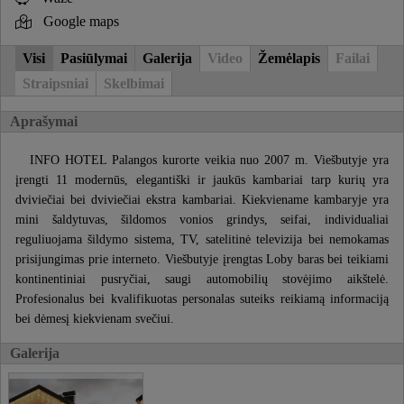
Google maps
Visi
Pasiūlymai
Galerija
Video
Žemėlapis
Failai
Straipsniai
Skelbimai
Aprašymai
INFO HOTEL Palangos kurorte veikia nuo 2007 m. Viešbutyje yra
įrengti 11 modernūs, elegantiški ir jaukūs kambariai tarp kurių yra
dviviečiai bei dviviečiai ekstra kambariai. Kiekviename kambaryje yra
mini šaldytuvas, šildomos vonios grindys, seifai, individualiai
reguliuojama šildymo sistema, TV, satelitinė televizija bei nemokamas
prisijungimas prie interneto. Viešbutyje įrengtas Loby baras bei teikiami
kontinentiniai pusryčiai, saugi automobilių stovėjimo aikštelė.
Profesionalus bei kvalifikuotas personalas suteiks reikiamą informaciją
bei dėmesį kiekvienam svečiui.
Galerija