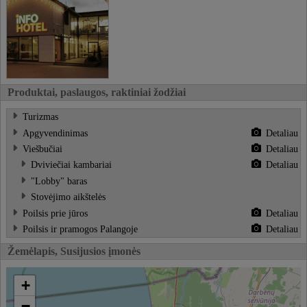
Produktai, paslaugos, raktiniai žodžiai
Turizmas
Apgyvendinimas
Detaliau
Viešbučiai
Detaliau
Dviviečiai kambariai
Detaliau
"Lobby" baras
Stovėjimo aikštelės
Poilsis prie jūros
Detaliau
Poilsis ir pramogos Palangoje
Detaliau
Žemėlapis, Susijusios įmonės
+
−