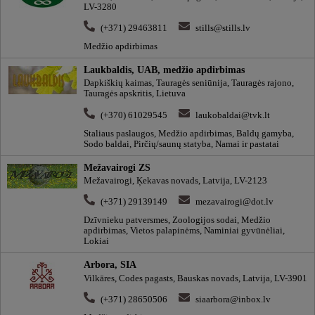
LV-3280
(+371) 29463811
stills@stills.lv
Medžio apdirbimas
Laukbaldis, UAB, medžio apdirbimas
Dapkiškių kaimas, Tauragės seniūnija, Tauragės rajono,
Tauragės apskritis, Lietuva
(+370) 61029545
laukobaldai@tvk.lt
Staliaus paslaugos, Medžio apdirbimas, Baldų gamyba,
Sodo baldai, Pirčių/saunų statyba, Namai ir pastatai
Mežavairogi ZS
Mežavairogi, Ķekavas novads, Latvija, LV-2123
(+371) 29139149
mezavairogi@dot.lv
Dzīvnieku patversmes, Zoologijos sodai, Medžio
apdirbimas, Vietos palapinėms, Naminiai gyvūnėliai,
Lokiai
Arbora, SIA
Vilkāres, Codes pagasts, Bauskas novads, Latvija, LV-3901
(+371) 28650506
siaarbora@inbox.lv