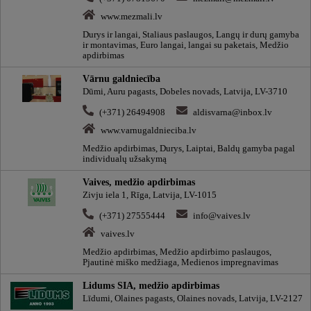
www.mezmali.lv
Durys ir langai, Staliaus paslaugos, Langų ir durų gamyba
ir montavimas, Euro langai, langai su paketais, Medžio
apdirbimas
Vārnu galdniecība
Dūmi, Auru pagasts, Dobeles novads, Latvija, LV-3710
(+371) 26494908
aldisvarna@inbox.lv
www.varnugaldnieciba.lv
Medžio apdirbimas, Durys, Laiptai, Baldų gamyba pagal
individualų užsakymą
Vaives, medžio apdirbimas
Zivju iela 1, Rīga, Latvija, LV-1015
(+371) 27555444
info@vaives.lv
vaives.lv
Medžio apdirbimas, Medžio apdirbimo paslaugos,
Pjautinė miško medžiaga, Medienos impregnavimas
Lidums SIA, medžio apdirbimas
Līdumi, Olaines pagasts, Olaines novads, Latvija, LV-2127