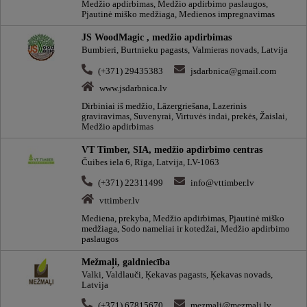
Medžio apdirbimas, Medžio apdirbimo paslaugos,
Pjautinė miško medžiaga, Medienos impregnavimas
JS WoodMagic , medžio apdirbimas
Bumbieri, Burtnieku pagasts, Valmieras novads, Latvija
(+371) 29435383
jsdarbnica@gmail.com
www.jsdarbnica.lv
Dirbiniai iš medžio, Lāzergriešana, Lazerinis
graviravimas, Suvenyrai, Virtuvės indai, prekės, Žaislai,
Medžio apdirbimas
VT Timber, SIA, medžio apdirbimo centras
Čuibes iela 6, Rīga, Latvija, LV-1063
(+371) 22311499
info@vttimber.lv
vttimber.lv
Mediena, prekyba, Medžio apdirbimas, Pjautinė miško
medžiaga, Sodo nameliai ir kotedžai, Medžio apdirbimo
paslaugos
Mežmaļi, galdniecība
Valki, Valdlauči, Ķekavas pagasts, Ķekavas novads,
Latvija
(+371) 67815670
mezmali@mezmali.lv