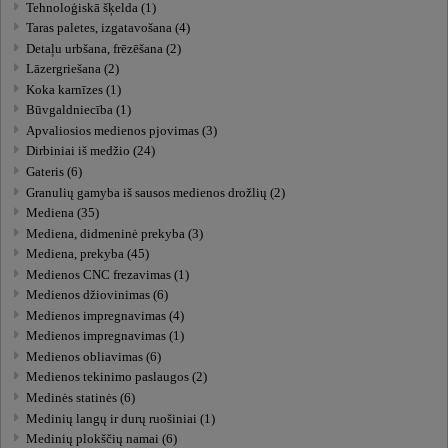
Tehnoloģiskā šķelda (1)
Taras paletes, izgatavošana (4)
Detaļu urbšana, frēzēšana (2)
Lāzergriešana (2)
Koka karnīzes (1)
Būvgaldniecība (1)
Apvaliosios medienos pjovimas (3)
Dirbiniai iš medžio (24)
Gateris (6)
Granulių gamyba iš sausos medienos drožlių (2)
Mediena (35)
Mediena, didmeninė prekyba (3)
Mediena, prekyba (45)
Medienos CNC frezavimas (1)
Medienos džiovinimas (6)
Medienos impregnavimas (4)
Medienos impregnavimas (1)
Medienos obliavimas (6)
Medienos tekinimo paslaugos (2)
Medinės statinės (6)
Medinių langų ir durų ruošiniai (1)
Medinių plokščių namai (6)