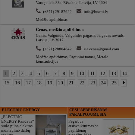
Varoņu iela 38a, Rēzekne, Latvija, LV-4604
(+371) 29187622
info@luseni.lv
Medžio apdirbimas
Cenas, medžio apdirbimas
Cenas, Valgunde, Valgundes pagasts, Jelgavas novads,
Latvija, LV-3017
(+371) 28804842
sia.cenas@gmail.com
Medžio apdirbimas, Rąstiniai namai, Metalo
konstrukcijos
1
2
3
4
5
6
7
8
9
10
11
12
13
14
15
16
17
18
19
20
21
22
23
24
25
ELECTRIC ENERGY
CĒSU APBEDĪŠANAS
PAKALPOJUMI, SIA
„ELECTRIC
ENERGY Kandava“
Pagarbus
siūlo pilną elektros
atsisveikinimas be
montavimo darbų
papildomų