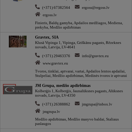
(+371) 67382564
ergoss@ergoss.lv
ergoss.lv
Finieris, Baldų gamyba, Apdailos medžiagos, Mediena,
prekyba, Medžio apdirbimas
Gravtex, SIA
Klusā Vipinga 1, Vipinga, Griškānu pagasts, Rēzeknes
novads, Latvija, LV-4641
(+371) 29463376
info@gravtex.eu
www.gravtex.eu
Tvoros, tinklai, aptvarai, vartai, Apdailos lentos apdailai,
Stulpeliai, Medžio apdirbimas, Medinės tvoros ir aptvarai
JM Grupa, medžio apdirbimas
Kolberģis 1, Kolberģis, Jaunalūksnes pagasts, Alūksnes
novads, Latvija, LV-4350
(+371) 26388862
jmgrupa@inbox.lv
jmgrupa.lv
Medžio apdirbimas, Medžio masyvo baldai, Staliaus
paslaugos