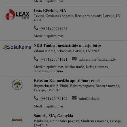
Medžio apdirbimas
Leax Rēzekne, SIA
Tēviņi, Ozolaines pagasts, Rēzeknes novads, Latvija, LV-
4601
(+371) 64638078
Medžio apdirbimas
NDB Timber, mežizstrāde un ceļu būve
Zīlānu iela 93, Jēkabpils, Latvija, LV-5202
(+371) 26541921
ndb.ervins@osukalns.lv
Medžio apdirbimas, Miško ruoša, Kelių tiesimas,
remontas, priežiūra
Kelts un Ko, medžio apdirbimo cechas
Rūpnieku iela 6, Piņķi, Babītes pagasts, Babītes novads,
Latvija, LV-2107
(+371) 26439102
info@kelts.lv
Medžio apdirbimas
Santals, SIA, Gamykla
Pīļukalns, Grundzāles pagasts, Smiltenes novads, Latvija,
LV-4713