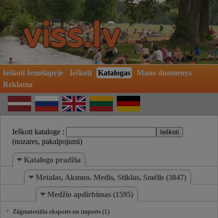
Ieškoti žemėlapyje
Ieškoti
Katalogas
Mano duomenys
Reklama
Ieškoti kataloge :
(nozares, pakalpojumi)
Katalogo pradžia
Metalas, Akmuo, Medis, Stiklas, Smėlis (3847)
Medžio apdirbimas (1595)
Zāģmateriālu eksports un imports (1)