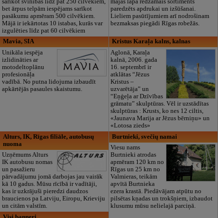
sarīkot svinības līdz pat 250 cilvēkiem,
mājas lapā redzamais sortiments
bet ārpus telpām iespējams sarīkot
paredzēts apdrukai un izšūšanai.
pasākumu apmēram 500 cilvēkiem.
Lieliem pasūtījumiem arī nodrošinam
Mājā ir iekārtotas 10 istabas, kurās var
bezmaksas piegādi Rīgas robežās.
izgulēties līdz pat 60 cilvēkiem
Mavia, SIA
Kristus Karaļa kalns, kalnas
Unikāla iespēja
Aglonā, Karaļa
izlidināties ar
kalnā, 2006. gada
motodeltoplānu
16. septembrī ir
profesionāļa
atklātas “Jēzus
vadībā. No putna lidojuma izbaudīt
Kristus –
apkārtējās pasaules skaistumu.
uzvarētāja” un
“Eņģeļa ar Dzīvības
grāmatu” skulptūras. Vēl ir uzstādītas
skulptūras : Krusts, ko nes 12 ciltis,
«Jaunava Marija ar Jēzus bērniņu» un
«Lotosa zieds»
Alturs, IK, Rīgas filiāle, autobusų
Burtnieki, svečių namai
nuoma
Viesu nams
Uzņēmums Alturs
Burtnieki atrodas
IK autobusu nomas
apmēram 120 km no
un pasažieru
Rīgas un 25 km no
pārvadājumu jomā darbojas jau vairāk
Valmieras, teikām
kā 10 gadus. Mūsu rīcībā ir vadītāji,
apvītā Burtnieka
kas ir uzkrājuši pieredzi daudzos
ezera krastā. Piedāvājam atpūtu no
braucienos pa Latviju, Eiropu, Krieviju
pilsētas kņadas un trokšņiem, izbaudot
un citām valstīm.
klusumu mūsu nelielajā parciņā.
Visi banneri