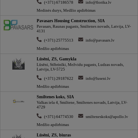
(+371) 67186578
info@fiorika.lv
Medinės durys, Medžio apdirbimas
Pavasars Housing Construction, SIA
Pavasars, Raunas pagasts, Smiltenes novads, Latvija, LV-
4131
(+371) 25775513
info@pavasars.lv
Medžio apdirbimas
Lūsēni, ZS, Gamykla
Lūsēni, Stībrinīki, Mežvidu pagasts, Ludzas novads,
Latvija, LV-5725
(+371) 29187622
info@luseni.lv
Medžio apdirbimas
Smiltenes koks, SIA
Valkas iela 4, Smiltene, Smiltenes novads, Latvija, LV-
4729
(+371) 64774530
smilteneskoks@apollo.lv
Medžio apdirbimas
Lūsēni, ZS, biuras