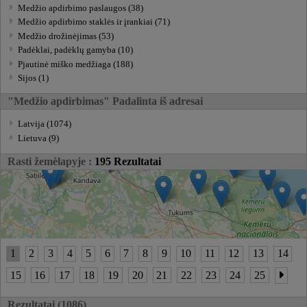
Medžio apdirbimo paslaugos (38)
Medžio apdirbimo staklės ir įrankiai (71)
Medžio drožinėjimas (53)
Padėklai, padėklų gamyba (10)
Pjautinė miško medžiaga (188)
Sijos (1)
"Medžio apdirbimas" Padalinta iš adresai
Latvija (1074)
Lietuva (9)
Rasti žemėlapyje :
195 Rezultatai
1
2
3
4
5
6
7
8
9
10
11
12
13
14
15
16
17
18
19
20
21
22
23
24
25
Rezultatai (1086)