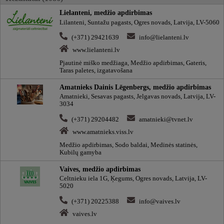
Lielanteni, medžio apdirbimas
Lilanteni, Suntažu pagasts, Ogres novads, Latvija, LV-5060
(+371) 29421639
info@lielanteni.lv
www.lielanteni.lv
Pjautinė miško medžiaga, Medžio apdirbimas, Gateris,
Taras paletes, izgatavošana
Amatnieks Dainis Lēgenbergs, medžio apdirbimas
Amatnieki, Sesavas pagasts, Jelgavas novads, Latvija, LV-
3034
(+371) 29204482
amatnieki@tvnet.lv
www.amatnieks.viss.lv
Medžio apdirbimas, Sodo baldai, Medinės statinės,
Kubilų gamyba
Vaives, medžio apdirbimas
Celtnieku iela 1G, Ķegums, Ogres novads, Latvija, LV-
5020
(+371) 20225388
info@vaives.lv
vaives.lv