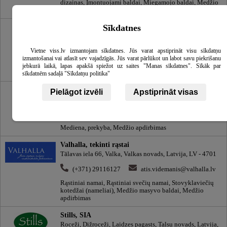
dizainas, Įmontuojami baldai, Miegamojo baldai, Medžio
apdirbimas
Smiltene Impex, SIA, Gamykla
Sīkdatnes
Silvas Kokzāģētava, Launkalnes pagasts, Smiltenes
novads, Latvija, LV-4729
Vietne viss.lv izmantojam sīkdatnes. Jūs varat apstiprināt visu sīkdatņu
izmantošanai vai atlasīt sev vajadzīgās. Jūs varat pārlūkot un labot savu piekrišanu
(+371) 64707050
office@smilteneimpex.lv
jebkurā laikā, lapas apakšā spiežot uz saites "Manas sīkdatnes". Sīkāk par
Medžio apdirbimas
sīkdatnēm sadaļā "Sīkdatņu politika"
Lameko Impex, SIA
Pielāgot izvēli
Apstiprināt visas
Citadeles iela 1a, Rīga, Latvija, LV-1010
(+371) 67224326
office@lameko.lv
Mediena, prekyba, Medžio apdirbimas
Valhalla, tekinti rąstai
Tālavas iela 66, Valka, Valkas novads, Latvija, LV - 4701
(+371) 29116127
atis.videmanis@valhalla.lv
Rąstiniai namai, Rąstiniai svečių namai, Stovyklaviečių
kotedžai (nameliai), Medžio masyvo baldai, Medžio
apdirbimas
Stills, SIA
Roceži, Dižroceži, Laidzes pagasts, Talsu novads, Latvija,