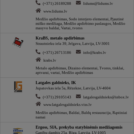
(+371) 26189288
lidums@lidums.lv
www.lidums.lv
Medžio apdirbimas, Sodo interjero elementai, Pjautinė
miško medžiaga, Medžio apdirbimo paslaugos, Medžio
masyvo baldai, Vartai, tvoros
KraBS, metalo apdirbimas
Strautnieku iela 39, Jelgava, Latvija, LV-3001
(+371) 26713186
info@krabs.lv
krabs.lv
Metalo apdirbimas, Dizaino elementai, Tvoros, tinklai,
aptvarai, vartai, Medžio apdirbimas
Latgales galdnieks, IK
Jupatovkas iela 5a, Rēzekne, Latvija, LV-4604
(+371) 29105143
latgalesgaldnieks@inbox.lv
www.latgalesgaldnieks.viss.lv
Medžio apdirbimas, Baldai, Baldų restauracija, Rąstiniai
namai
Ergoss, SIA, prekyba statybinėmis medžiagomis
Ganību dambis 25a, Rīga, Latvija, LV-1005