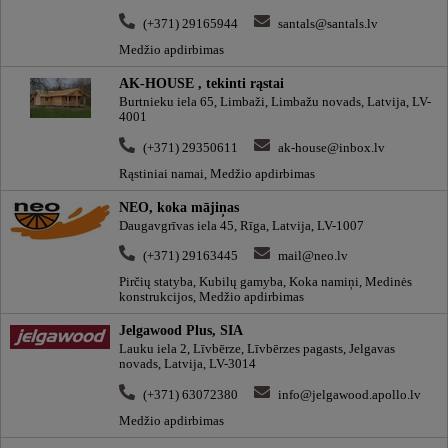
(+371) 29165944
santals@santals.lv
Medžio apdirbimas
AK-HOUSE , tekinti rąstai
Burtnieku iela 65, Limbaži, Limbažu novads, Latvija, LV-
4001
(+371) 29350611
ak-house@inbox.lv
Rąstiniai namai, Medžio apdirbimas
NEO, koka mājiņas
Daugavgrīvas iela 45, Rīga, Latvija, LV-1007
(+371) 29163445
mail@neo.lv
Pirčių statyba, Kubilų gamyba, Koka namiņi, Medinės
konstrukcijos, Medžio apdirbimas
Jelgawood Plus, SIA
Lauku iela 2, Līvbērze, Līvbērzes pagasts, Jelgavas
novads, Latvija, LV-3014
(+371) 63072380
info@jelgawood.apollo.lv
Medžio apdirbimas