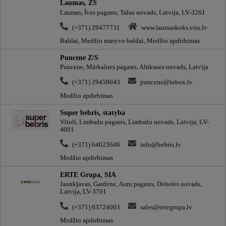
Laumas, ZS
Laumas, Īves pagasts, Talsu novads, Latvija, LV-3261
(+371) 29477731
www.laumaskoks.viss.lv
Baldai, Medžio masyvo baldai, Medžio apdirbimas
Puncene Z/S
Puncene, Mārkalnes pagasts, Alūksnes novads, Latvija
(+371) 29459043
puncene@inbox.lv
Medžio apdirbimas
Super bebris, statyba
Vītoli, Limbažu pagasts, Limbažu novads, Latvija, LV-
4001
(+371) 64023646
info@bebris.lv
Medžio apdirbimas
ERTE Grupa, SIA
Jaunkļavas, Gardene, Auru pagasts, Dobeles novads,
Latvija, LV-3701
(+371) 63724003
sales@ertegrupa.lv
Medžio apdirbimas