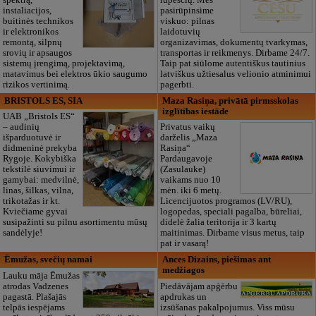
spektrą,
rūpesčių. Mes
instaliacijos,
pasirūpinsime
buitinės technikos
viskuo: pilnas
ir elektronikos
laidotuvių
remontą, silpnų
organizavimas, dokumentų tvarkymas,
srovių ir apsaugos
transportas ir reikmenys. Dirbame 24/7.
sistemų įrengimą, projektavimą,
Taip pat siūlome autentiškus tautinius
matavimus bei elektros ūkio saugumo
latviškus užtiesalus velionio atminimui
rizikos vertinimą.
pagerbti.
BRISTOLS ES, SIA
Maza Rasiņa, privātā pirmsskolas
izglītības iestāde
UAB „Bristols ES“
– audinių
Privatus vaikų
išparduotuvė ir
darželis „Maza
didmeninė prekyba
Rasiņa“
Rygoje. Kokybiška
Pardaugavoje
tekstilė siuvimui ir
(Zasulauke)
gamybai: medvilnė,
vaikams nuo 10
linas, šilkas, vilna,
mėn. iki 6 metų.
trikotažas ir kt.
Licencijuotos programos (LV/RU),
Kviečiame gyvai
logopedas, speciali pagalba, būreliai,
susipažinti su pilnu asortimentu mūsų
didelė žalia teritorija ir 3 kartų
sandėlyje!
maitinimas. Dirbame visus metus, taip
pat ir vasarą!
Ēmužas, svečių namai
Ances Dizains, piešimas ant
medžiagos
Lauku māja Ēmužas
atrodas Vadzenes
Piedāvājam apģērbu
pagastā. Plašajās
apdrukas un
telpās iespējams
izsūšanas pakalpojumus. Viss mūsu