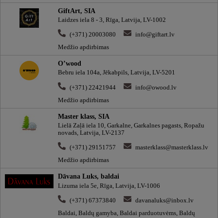
GiftArt, SIA
Laidzes iela 8 - 3, Rīga, Latvija, LV-1002
(+371) 20003080
info@giftart.lv
Medžio apdirbimas
O’wood
Bebru iela 104a, Jēkabpils, Latvija, LV-5201
(+371) 22421944
info@owood.lv
Medžio apdirbimas
Master klass, SIA
Lielā Zaļā iela 10, Garkalne, Garkalnes pagasts, Ropažu
novads, Latvija, LV-2137
(+371) 29151757
masterklass@masterklass.lv
Medžio apdirbimas
Dāvana Luks, baldai
Lizuma iela 5e, Rīga, Latvija, LV-1006
(+371) 67373840
davanaluks@inbox.lv
Baldai, Baldų gamyba, Baldai parduotuvėms, Baldų