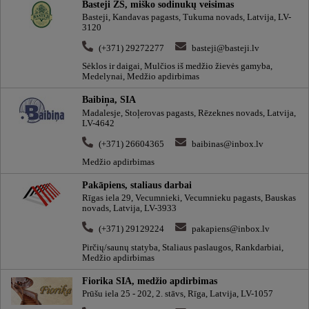
Basteji ZS, miško sodinukų veisimas
Basteji, Kandavas pagasts, Tukuma novads, Latvija, LV-
3120
(+371) 29272277
basteji@basteji.lv
Sėklos ir daigai, Mulčios iš medžio žievės gamyba,
Medelynai, Medžio apdirbimas
Baibiņa, SIA
Madalesje, Stoļerovas pagasts, Rēzeknes novads, Latvija,
LV-4642
(+371) 26604365
baibinas@inbox.lv
Medžio apdirbimas
Pakāpiens, staliaus darbai
Rīgas iela 29, Vecumnieki, Vecumnieku pagasts, Bauskas
novads, Latvija, LV-3933
(+371) 29129224
pakapiens@inbox.lv
Pirčių/saunų statyba, Staliaus paslaugos, Rankdarbiai,
Medžio apdirbimas
Fiorika SIA, medžio apdirbimas
Prūšu iela 25 - 202, 2. stāvs, Rīga, Latvija, LV-1057