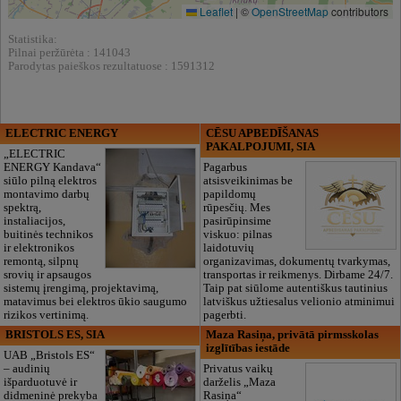
Leaflet
|
©
OpenStreetMap
contributors
Statistika:
Pilnai peržūrėta : 141043
Parodytas paieškos rezultatuose : 1591312
ELECTRIC ENERGY
CĒSU APBEDĪŠANAS
PAKALPOJUMI, SIA
„ELECTRIC
ENERGY Kandava“
Pagarbus
siūlo pilną elektros
atsisveikinimas be
montavimo darbų
papildomų
spektrą,
rūpesčių. Mes
instaliacijos,
pasirūpinsime
buitinės technikos
viskuo: pilnas
ir elektronikos
laidotuvių
remontą, silpnų
organizavimas, dokumentų tvarkymas,
srovių ir apsaugos
transportas ir reikmenys. Dirbame 24/7.
sistemų įrengimą, projektavimą,
Taip pat siūlome autentiškus tautinius
matavimus bei elektros ūkio saugumo
latviškus užtiesalus velionio atminimui
rizikos vertinimą.
pagerbti.
BRISTOLS ES, SIA
Maza Rasiņa, privātā pirmsskolas
izglītības iestāde
UAB „Bristols ES“
– audinių
Privatus vaikų
išparduotuvė ir
darželis „Maza
didmeninė prekyba
Rasiņa“