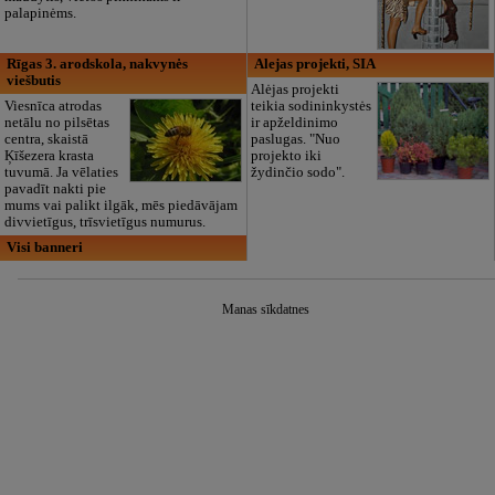
palapinėms.
Rīgas 3. arodskola, nakvynės
Alejas projekti, SIA
viešbutis
Alėjas projekti
Viesnīca atrodas
teikia sodininkystės
netālu no pilsētas
ir apželdinimo
centra, skaistā
paslugas. "Nuo
Ķīšezera krasta
projekto iki
tuvumā. Ja vēlaties
žydinčio sodo".
pavadīt nakti pie
mums vai palikt ilgāk, mēs piedāvājam
divvietīgus, trīsvietīgus numurus.
Visi banneri
Manas sīkdatnes