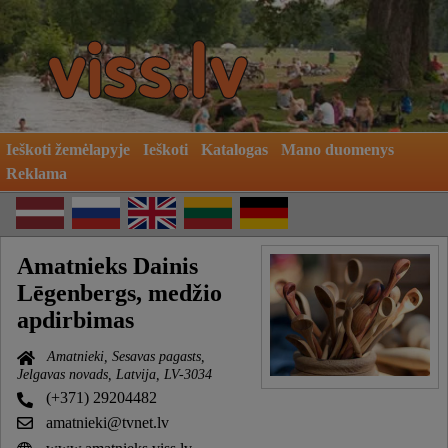
Ieškoti žemėlapyje
Ieškoti
Katalogas
Mano duomenys
Reklama
Amatnieks Dainis
Lēgenbergs, medžio
apdirbimas
Amatnieki, Sesavas pagasts,
Jelgavas novads, Latvija, LV-3034
(+371) 29204482
amatnieki@tvnet.lv