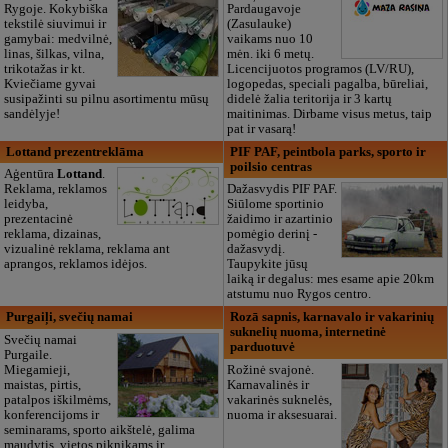
Rygoje. Kokybiška
Pardaugavoje
tekstilė siuvimui ir
(Zasulauke)
gamybai: medvilnė,
vaikams nuo 10
linas, šilkas, vilna,
mėn. iki 6 metų.
trikotažas ir kt.
Licencijuotos programos (LV/RU),
Kviečiame gyvai
logopedas, speciali pagalba, būreliai,
susipažinti su pilnu asortimentu mūsų
didelė žalia teritorija ir 3 kartų
sandėlyje!
maitinimas. Dirbame visus metus, taip
pat ir vasarą!
Lottand prezentreklāma
PIF PAF, peintbola parks, sporto ir
poilsio centras
Aģentūra
Lottand
.
Reklama, reklamos
Dažasvydis PIF PAF.
leidyba,
Siūlome sportinio
prezentacinė
žaidimo ir azartinio
reklama, dizainas,
pomėgio derinį -
vizualinė reklama, reklama ant
dažasvydį.
aprangos, reklamos idėjos.
Taupykite jūsų
laiką ir degalus: mes esame apie 20km
atstumu nuo Rygos centro.
Purgaiļi, svečių namai
Rozā sapnis, karnavalo ir vakarinių
suknelių nuoma, internetinė
Svečių namai
parduotuvė
Purgaile.
Miegamieji,
Rožinė svajonė.
maistas, pirtis,
Karnavalinės ir
patalpos iškilmėms,
vakarinės suknelės,
konferencijoms ir
nuoma ir aksesuarai.
seminarams, sporto aikštelė, galima
maudytis, vietos piknikams ir