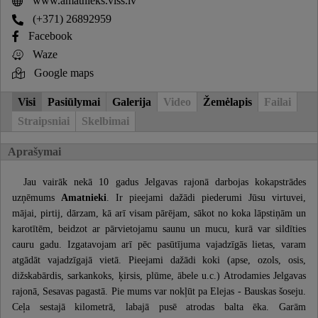
www.amatnieks.viss.lv
(+371) 26892959
Facebook
Waze
Google maps
Visi
Pasiūlymai
Galerija
Video
Žemėlapis
Failai
Straipsniai
Skelbimai
Aprašymai
Jau vairāk nekā 10 gadus Jelgavas rajonā darbojas kokapstrādes
uzņēmums
Amatnieki
. Ir pieejami dažādi piederumi Jūsu virtuvei,
mājai, pirtij, dārzam, kā arī visam pārējam, sākot no koka lāpstiņām un
karotītēm, beidzot ar pārvietojamu saunu un mucu, kurā var sildīties
cauru gadu. Izgatavojam arī pēc pasūtījuma vajadzīgās lietas, varam
atgādāt vajadzīgajā vietā. Pieejami dažādi koki (apse, ozols, osis,
dižskabārdis, sarkankoks, ķirsis, plūme, ābele u.c.) Atrodamies Jelgavas
rajonā, Sesavas pagastā. Pie mums var nokļūt pa Elejas - Bauskas šoseju.
Ceļa sestajā kilometrā, labajā pusē atrodas balta ēka. Garām