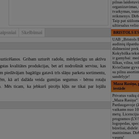
pilnas laidotuv
organizavimas,
tvarkymas, trans
reikmenys. Dir
Taip pat siūlom
užtiesalus veli
aipsniai
Skelbimai
BRISTOLS ES
UAB „Bristols 
audinių išpardu
didmeninė prek
Kokybiška tekst
ir gamybai: med
 uzticēšanos. Gribam uzturēt radošu, mērķtiecīgu un aktīvu
šilkas, vilna, tri
tas kvalitātes produkcijas, bet arī nodrošināt servisu, kas
Kviečiame gyvai
su pilnu asort
em piedāvājam bagātīgu gatavā trīs slāņu parketa sortimentu,
sandėlyje!
nēm, kā arī dažāda veida gumijas segumus - bērnu rotaļu
Maza Rasiņa, p
. Mēs ticam, ka jebkurš pircējs kļūs ne tikai par lojālu
iestāde
Privatus vaikų d
„Maza Rasiņa“
Pardaugavoje (
vaikams nuo 10
metų. Licenciju
programos (LV/
logopedas, spec
būreliai, didelė 
maitinimas. Dir
vasarą!