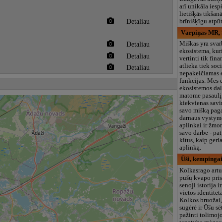
arī unikāla iesp
lietišķās tikšan
Detaliau
brīnišķīgu atpū
Vārpiņas MR,
Miškas yra svar
Detaliau
ekosistema, kur
Detaliau
vertinti tik fina
atlieka tiek soci
Detaliau
nepakeičiamas 
funkcijas. Mes
ekosistemos dal
matome pasaulį
kiekvienas savi
savo mišką paga
darnaus vystym
aplinkai ir žmo
savo darbe - pa
kitus, kaip geri
aplinką.
Ūši, kempinga
Kolkasrago artu
pušų kvapo pris
senoji istorija i
vietos identiteta
Kolkos bruožai,
sugėrė ir Ūšu s
pažinti tolimoj