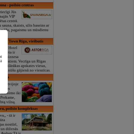
una - poilsio centras
iecīgi Jūs
najās VIP
ētas centrā.
 sauna, skaists, silts baseins ar
masāžu, pagaismu un mūsdienu
mu
 Old Town Riga, viešbutis
 Rīga Hotel
s vieta ir
ai
a kā biznesa
šā
rī tūristiem. Vecrīga un Rīgas
ispopulārākas apskates vietas,
ažu minūšu gājienā no viesnīcas.
abrika
iš Latvijoje
 Vilnos
 skalbimo iki
 Perkame,
btą vilną.
u, poilsio kompleksas
„ - tā ir
pūta
as nostūrī,
s un diženās
.&nbsp;Tā ir