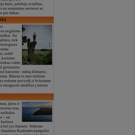
ēja kāzu, jubileju svinības,
ās un seminārus savienot ar
tu pie dabas.
 SIA
bi
ios negalima
nsiškai. Tai
alines, tiek
ekologines
 esame
is, todėl
, kuriame
ninkas valdo
l geriausius
osi kanonus - mūsų klimatui,
nėms. Būtent to mes stebime
tys rodome pavyzdį ir šviesiame
au integruoti medžius į miesto
i
mas, jūros ir
otintas oras,
r unikalus
s – tai
 kuriuos
ēta bei jos žmonės. Siūlome
o šiaurinio Kuržemės kampelio