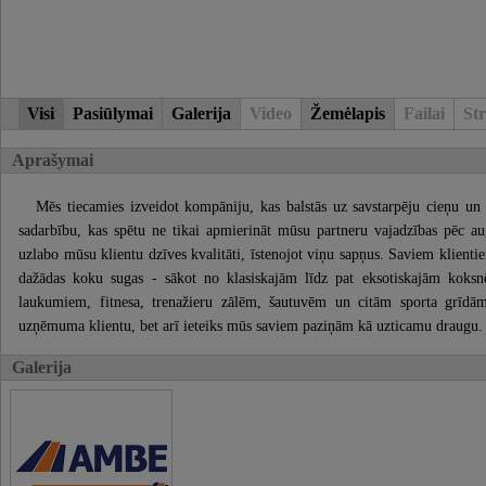
Visi
Pasiūlymai
Galerija
Video
Žemėlapis
Failai
Str
Aprašymai
Mēs tiecamies izveidot kompāniju, kas balstās uz savstarpēju cieņu un
sadarbību, kas spētu ne tikai apmierināt mūsu partneru vajadzības pēc augs
uzlabo mūsu klientu dzīves kvalitāti, īstenojot viņu sapņus. Saviem klienti
dažādas koku sugas - sākot no klasiskajām līdz pat eksotiskajām koks
laukumiem, fitnesa, trenažieru zālēm, šautuvēm un citām sporta grīdām
uzņēmuma klientu, bet arī ieteiks mūs saviem paziņām kā uzticamu draugu.
Galerija