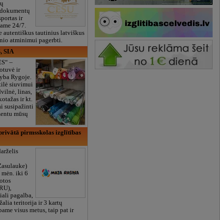
ių
 dokumentų
portas ir
bame 24/7.
e autentiškus tautinius latviškus
onio atminimui pagerbti.
, SIA
ES“ –
otuvė ir
yba Rygoje.
ilė siuvimui
vilnė, linas,
kotažas ir kt.
 susipažinti
imentu mūsų
rivātā pirmsskolas izglītības
arželis
Zasulauke)
 mėn. iki 6
otos
RU),
iali pagalba,
žalia teritorija ir 3 kartų
bame visus metus, taip pat ir