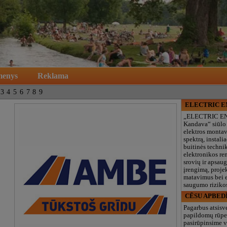
menys
Reklama
3
4
5
6
7
8
9
ELECTRIC 
„ELECTRIC E
Kandava“ siūlo
elektros monta
spektrą, instalia
buitinės technik
elektronikos re
srovių ir apsau
įrengimą, proje
matavimus bei e
saugumo rizikos
CĒSU APBED
Pagarbus atsisv
papildomų rūpe
pasirūpinsime v