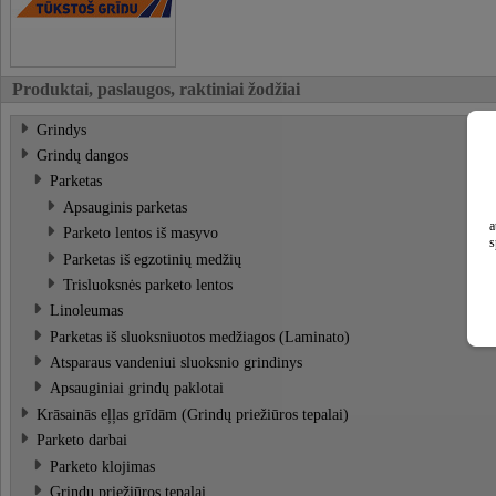
Produktai, paslaugos, raktiniai žodžiai
Grindys
Grindų dangos
Parketas
Apsauginis parketas
a
Parketo lentos iš masyvo
s
Parketas iš egzotinių medžių
Trisluoksnės parketo lentos
Linoleumas
Parketas iš sluoksniuotos medžiagos (Laminato)
Atsparaus vandeniui sluoksnio grindinys
Apsauginiai grindų paklotai
Krāsainās eļļas grīdām (Grindų priežiūros tepalai)
Parketo darbai
Parketo klojimas
Grindų priežiūros tepalai