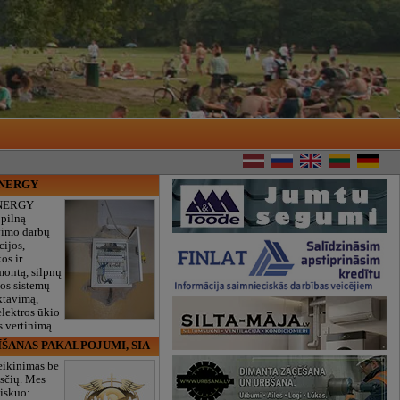
ENERGY
NERGY
 pilną
vimo darbų
cijos,
os ir
montą, silpnų
gos sistemų
ktavimą,
lektros ūkio
 vertinimą.
ĪŠANAS PAKALPOJUMI, SIA
eikinimas be
sčių. Mes
iskuo: