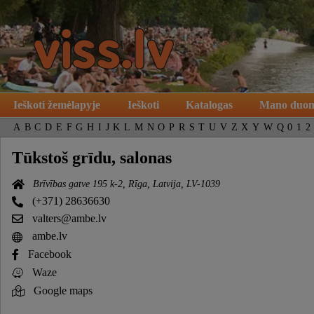
Ieškoti žemėlapyje
Ieškoti
Katalogas
Mano duo
A
B
C
D
E
F
G
H
I
J
K
L
M
N
O
P
R
S
T
U
V
Z
X
Y
W
Q
0
1
2
Tūkstoš grīdu, salonas
Brīvības gatve 195 k-2, Rīga, Latvija, LV-1039
(+371) 28636630
valters@ambe.lv
ambe.lv
Facebook
Waze
Google maps