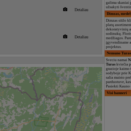
galima skaniai 
užsakyti šventin
Detaliau
Dimzas, medel
Dimzas siūlo k
platų asortimen
dekoratyvinių 
sodinukų. Flori
Detaliau
medžiagos. Par
įgyvendiname 
projektus.
Nemuno Turas,
Sveciu namai
N
Turas
kviečia p
grazioje kaimo
sodyboje prie 
salia maisto pr
parduotuve, kav
Pasiekti Kauno 
Visi banneri