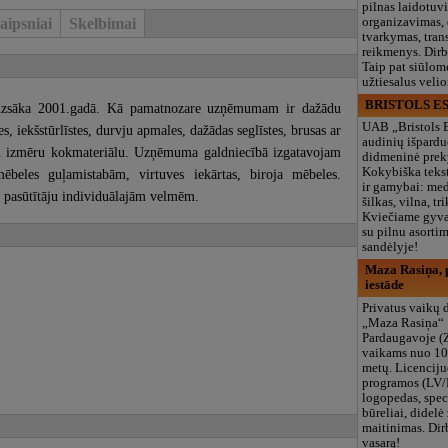
pilnas laidotuv
aipsniai
Skelbimai
organizavimas,
tvarkymas, trans
reikmenys. Dir
Taip pat siūlom
užtiesalus veli
BRISTOLS ES
uzsāka 2001.gadā. Kā pamatnozare uzņēmumam ir dažādu
UAB „Bristols 
es, iekšstūrlīstes, durvju apmales, dažādas seglīstes, brusas ar
audinių išpardu
u izmēru kokmateriālu. Uzņēmuma galdniecībā izgatavojam
didmeninė prek
Kokybiška tekst
beles guļamistabām, virtuves iekārtas, biroja mēbeles.
ir gamybai: med
ēc pasūtītāju individuālajām velmēm.
šilkas, vilna, tri
Kviečiame gyvai
su pilnu asort
sandėlyje!
Maza Rasiņa, p
iestāde
Privatus vaikų d
„Maza Rasiņa“
Pardaugavoje (
vaikams nuo 10
metų. Licenciju
programos (LV/
logopedas, spec
būreliai, didelė 
maitinimas. Dir
vasarą!