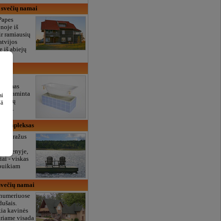
 svečių namai
Papes
noje iš
ir ramiausių
atvijos
e iš abiejų
s -
kdomas
a pagaminta
ai
merinių
šā
torio.
io kompleksas
as, gražus
os
 vandenyje,
ai - viskas
 puikiam
večių namai
ų numeriuose
dušais.
kia kavinės
uriame visada