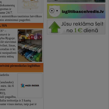
ių
 dokumentų
portas ir
bame 24/7.
e autentiškus tautinius latviškus
onio atminimui pagerbti.
, SIA
ES“ –
otuvė ir
yba Rygoje.
ilė siuvimui
vilnė, linas,
kotažas ir kt.
 susipažinti
imentu mūsų
rivātā pirmsskolas izglītības
arželis
Zasulauke)
 mėn. iki 6
otos
RU),
iali pagalba,
žalia teritorija ir 3 kartų
bame visus metus, taip pat ir