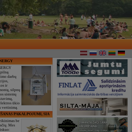
ENERGY
NERGY
 pilną
vimo darbų
cijos,
os ir
montą, silpnų
gos sistemų
ktavimą,
lektros ūkio
 vertinimą.
ĪŠANAS PAKALPOJUMI, SIA
eikinimas be
sčių. Mes
iskuo: