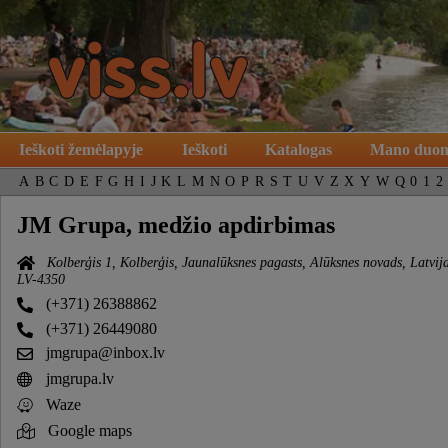
Ieškoti žemėlapyje
Ieškoti
Katalogas
Mano duo
A
B
C
D
E
F
G
H
I
J
K
L
M
N
O
P
R
S
T
U
V
Z
X
Y
W
Q
0
1
2
JM Grupa, medžio apdirbimas
Kolberģis 1, Kolberģis, Jaunalūksnes pagasts, Alūksnes novads, Latvij
LV-4350
(+371) 26388862
(+371) 26449080
jmgrupa@inbox.lv
jmgrupa.lv
Waze
Google maps