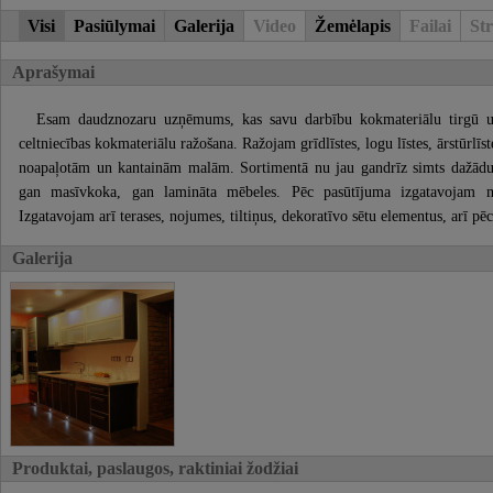
Visi
Pasiūlymai
Galerija
Video
Žemėlapis
Failai
Str
Aprašymai
Esam daudznozaru uzņēmums, kas savu darbību kokmateriālu tirgū 
celtniecības kokmateriālu ražošana. Ražojam grīdlīstes, logu līstes, ārstūrlīst
noapaļotām un kantainām malām. Sortimentā nu jau gandrīz simts dažād
gan masīvkoka, gan lamināta mēbeles. Pēc pasūtījuma izgatavojam mē
Izgatavojam arī terases, nojumes, tiltiņus, dekoratīvo sētu elementus, arī p
Galerija
Produktai, paslaugos, raktiniai žodžiai