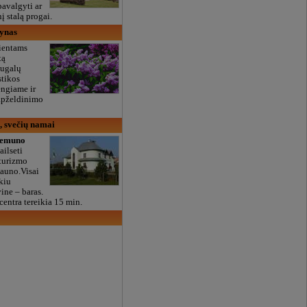
pavalgyti ar
į stalą progai.
ynas
lientams
tą
augalų
stikos
engiame ir
apželdinimo
 svečių namai
emuno
ailseti
 turizmo
Kauno.Visai
ekiu
ine – baras.
centra tereikia 15 min.