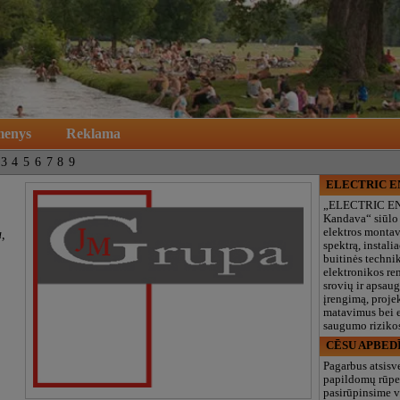
menys
Reklama
3
4
5
6
7
8
9
ELECTRIC 
„ELECTRIC E
Kandava“ siūlo
elektros monta
a,
spektrą, instalia
buitinės technik
elektronikos re
srovių ir apsau
įrengimą, proje
matavimus bei e
saugumo rizikos
CĒSU APBED
Pagarbus atsisv
papildomų rūpe
pasirūpinsime v