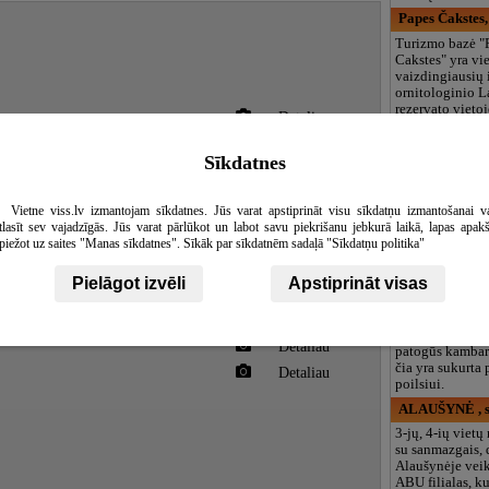
Papes Čakstes,
Turizmo bazė "
Cakstes" yra vie
vaizdingiausių 
ornitologinio L
rezervato vietoj
Detaliau
pusių,
Detaliau
Vanna vannā
Sīkdatnes
Akrilinės vonio
montavimas vy
Latvijoje. Voni
Vietne viss.lv izmantojam sīkdatnes. Jūs varat apstiprināt visu sīkdatņu izmantošanai v
Detaliau
iš akrilo - poli
tlasīt sev vajadzīgās. Jūs varat pārlūkot un labot savu piekrišanu jebkurā laikā, lapas apak
plastikų 6 mm s
piežot uz saites "Manas sīkdatnes". Sīkāk par sīkdatnēm sadaļā "Sīkdatņu politika"
Detaliau
Lilaste, poils
Pielāgot izvēli
Apstiprināt visas
Detaliau
Grynas miško or
ežeras, Pramog
Detaliau
paplūdimyje ir
Detaliau
patogūs kambari
čia yra sukurta
Detaliau
poilsiui.
ALAUŠYNĖ , s
3-jų, 4-ių viet
su sanmazgais, 
Alaušynėje vei
ABU filialas, k