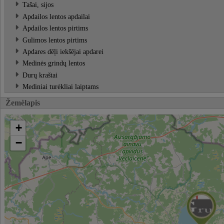
Tašai, sijos
Apdailos lentos apdailai
Apdailos lentos pirtims
Gulimos lentos pirtims
Apdares dēļi iekšējai apdarei
Medinės grindų lentos
Durų kraštai
Mediniai turėkliai laiptams
Žemėlapis
+
−