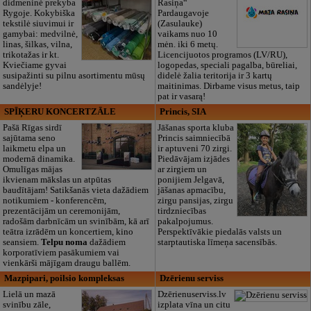
didmeninė prekyba
Rasiņa“
Rygoje. Kokybiška
Pardaugavoje
tekstilė siuvimui ir
(Zasulauke)
gamybai: medvilnė,
vaikams nuo 10
linas, šilkas, vilna,
mėn. iki 6 metų.
trikotažas ir kt.
Licencijuotos programos (LV/RU),
Kviečiame gyvai
logopedas, speciali pagalba, būreliai,
susipažinti su pilnu asortimentu mūsų
didelė žalia teritorija ir 3 kartų
sandėlyje!
maitinimas. Dirbame visus metus, taip
pat ir vasarą!
SPĪĶERU KONCERTZĀLE
Princis, SIA
Pašā Rīgas sirdī
Jāšanas sporta kluba
sajūtama seno
Princis saimniecībā
laikmetu elpa un
ir aptuveni 70 zirgi.
modernā dinamika.
Piedāvājam izjādes
Omulīgas mājas
ar zirgiem un
ikvienam mākslas un atpūtas
ponijiem Jelgavā,
baudītājam! Satikšanās vieta dažādiem
jāšanas apmacību,
notikumiem - konferencēm,
zirgu pansijas, zirgu
prezentācijām un ceremonijām,
tirdzniecības
radošām darbnīcām un svinībām, kā arī
pakalpojumus.
teātra izrādēm un koncertiem, kino
Perspektīvākie piedalās valsts un
seansiem.
Telpu noma
dažādiem
starptautiska līmeņa sacensībās.
korporatīviem pasākumiem vai
vienkārši mājīgam draugu ballēm.
Mazpipari, poilsio kompleksas
Dzērienu serviss
Lielā un mazā
Dzērienuserviss.lv
svinību zāle,
izplata vīna un citu