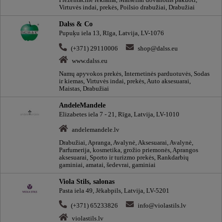
Prezentacinė reklama, Maišeliai dovanoms pakuoti,
Virtuvės indai, prekės, Poilsio drabužiai, Drabužiai
Dalss & Co
Pupuķu iela 13, Rīga, Latvija, LV-1076
(+371) 29110006
shop@dalss.eu
www.dalss.eu
Namų apyvokos prekės, Internetinės parduotuvės, Sodas
ir kiemas, Virtuvės indai, prekės, Auto aksesuarai,
Maistas, Drabužiai
AndeleMandele
Elizabetes iela 7 - 21, Rīga, Latvija, LV-1010
andelemandele.lv
Drabužiai, Apranga, Avalynė, Aksesuarai, Avalynė,
Parfumerija, kosmetika, grožio priemonės, Aprangos
aksesuarai, Sporto ir turizmo prekės, Rankdarbių
gaminiai, amatai, šedevrai, gaminiai
Viola Stils, salonas
Pasta iela 49, Jēkabpils, Latvija, LV-5201
(+371) 65233826
info@violastils.lv
violastils.lv