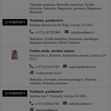
Trikotažo gaminiai, Moteriški drabužiai, Vyriški
drabužiai, Suknelės, Megztiniai, gobtuvai, Megztinis,
Drabužiai
Nordmen, parduotuvė
Krišjāņa Barona iela 60, Rīga, Latvija, LV-1011
(+371) ) 67291803
info@nordmen.lv
Drabužiai, Vyriški drabužiai, Kostiumai, smokingai,
Aprangos aksesuarai, Džinsi, Prekyba
Svētku mode, siuvimo salonas
Stacijas iela 1, Koknese, Aizkraukles novads, Latvija, LV-
5113
(+371) 25415766
ingaliopa@inbox.lv
svetkumode.viss.lv
Drabužiai, Siuvimas, siuvimo paslaugos, Vestuvių
suknelės, Drabužių taisymas
Nordmen, parduotuvė
Andreja iela 7, Ventspils, Latvija, LV-3601
(+371) 63624708
info@nordmen.lv
www.nordmen.lv