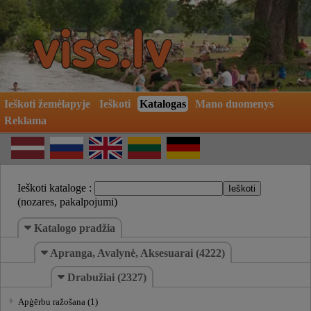
Ieškoti žemėlapyje
Ieškoti
Katalogas
Mano duomenys
Reklama
Ieškoti kataloge :
(nozares, pakalpojumi)
Katalogo pradžia
Apranga, Avalynė, Aksesuarai (4222)
Drabužiai (2327)
Apģērbu ražošana (1)