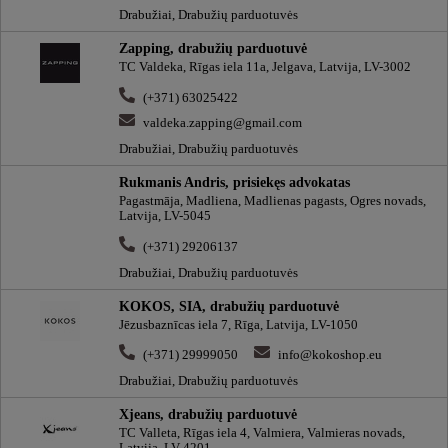
Drabužiai, Drabužių parduotuvės
Zapping, drabužių parduotuvė
TC Valdeka, Rīgas iela 11a, Jelgava, Latvija, LV-3002
(+371) 63025422
valdeka.zapping@gmail.com
Drabužiai, Drabužių parduotuvės
Rukmanis Andris, prisiekęs advokatas
Pagastmāja, Madliena, Madlienas pagasts, Ogres novads,
Latvija, LV-5045
(+371) 29206137
Drabužiai, Drabužių parduotuvės
KOKOS, SIA, drabužių parduotuvė
Jēzusbaznīcas iela 7, Rīga, Latvija, LV-1050
(+371) 29999050
info@kokoshop.eu
Drabužiai, Drabužių parduotuvės
Xjeans, drabužių parduotuvė
TC Valleta, Rīgas iela 4, Valmiera, Valmieras novads,