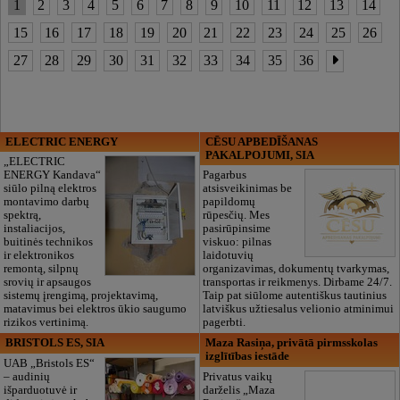
1
2
3
4
5
6
7
8
9
10
11
12
13
14
15
16
17
18
19
20
21
22
23
24
25
26
27
28
29
30
31
32
33
34
35
36
ELECTRIC ENERGY
CĒSU APBEDĪŠANAS
PAKALPOJUMI, SIA
„ELECTRIC
ENERGY Kandava“
Pagarbus
siūlo pilną elektros
atsisveikinimas be
montavimo darbų
papildomų
spektrą,
rūpesčių. Mes
instaliacijos,
pasirūpinsime
buitinės technikos
viskuo: pilnas
ir elektronikos
laidotuvių
remontą, silpnų
organizavimas, dokumentų tvarkymas,
srovių ir apsaugos
transportas ir reikmenys. Dirbame 24/7.
sistemų įrengimą, projektavimą,
Taip pat siūlome autentiškus tautinius
matavimus bei elektros ūkio saugumo
latviškus užtiesalus velionio atminimui
rizikos vertinimą.
pagerbti.
BRISTOLS ES, SIA
Maza Rasiņa, privātā pirmsskolas
izglītības iestāde
UAB „Bristols ES“
– audinių
Privatus vaikų
išparduotuvė ir
darželis „Maza