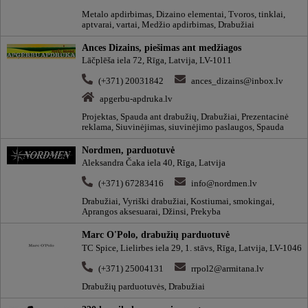
Metalo apdirbimas, Dizaino elementai, Tvoros, tinklai,
aptvarai, vartai, Medžio apdirbimas, Drabužiai
Ances Dizains, piešimas ant medžiagos
Lāčplēša iela 72, Rīga, Latvija, LV-1011
(+371) 20031842
ances_dizains@inbox.lv
apgerbu-apdruka.lv
Projektas, Spauda ant drabužių, Drabužiai, Prezentacinė
reklama, Siuvinėjimas, siuvinėjimo paslaugos, Spauda
Nordmen, parduotuvė
Aleksandra Čaka iela 40, Rīga, Latvija
(+371) 67283416
info@nordmen.lv
Drabužiai, Vyriški drabužiai, Kostiumai, smokingai,
Aprangos aksesuarai, Džinsi, Prekyba
Marc O'Polo, drabužių parduotuvė
TC Spice, Lielirbes iela 29, 1. stāvs, Rīga, Latvija, LV-1046
(+371) 25004131
rrpol2@armitana.lv
Drabužių parduotuvės, Drabužiai