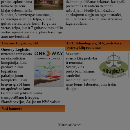
pirtiņa, apkurināma
dzērienu pildīšanas iekārtas, kas īpaši
koka baļļa zem
piemērotas dažādiem dzērienu
klajas debess, lielās
ražotājiem. Piedāvājam dažādu
šūpoles, 3 divvietīgās istabiņas, 1
aprīkojumu augļu un ogu apstrādei,
četrvietīgā istabiņa, telpa, kur ir 7
sulu, vīna u.c. alkoholisko dzērienu
gultas vietas, telpa, kur ir 10 gultas
izgatavošanai
vietas, telpa, kur ir 7 gultas vietas, telšu
vietas, ugunskura vieta, plaša teritorija
auto novietošanai.
Oneway Logistics, SIA
EST Tehnoloģijas, SIA, prekyba ir
svarstyklių remontas
Oneway Logistics
uzticama transporta
Visų rūšių
un ekspedīcijas
svarstyklių prekyba
kompānija, kura
ir remontas.
piedāvā pilnu
Svarstyklės
loģistikas
prekybai, namams,
pakalpojumu
sandėliui,
kompleksu, Jūsu
medicinai, krovimo
kravas glabāšanu
tarnyboms, laboratorijoms ir dar
un
apdrošināšanu
.
daugiau.
Garantējam jebkāda veida
transportēšanu
Eiropas
,
Skandināvijas
,
Āzijas
un
NVS
valstīs.
Visi banneri
Manas sīkdatnes