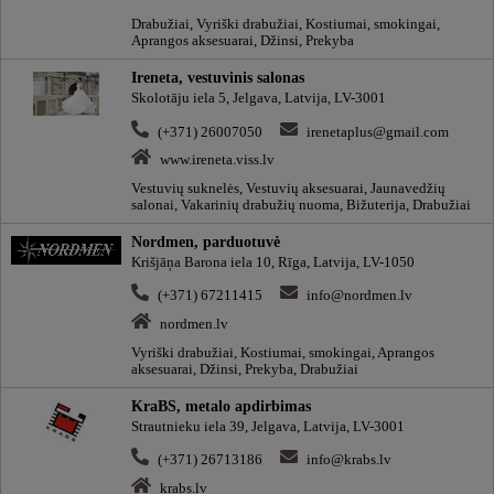
Drabužiai, Vyriški drabužiai, Kostiumai, smokingai,
Aprangos aksesuarai, Džinsi, Prekyba
Ireneta, vestuvinis salonas
Skolotāju iela 5, Jelgava, Latvija, LV-3001
(+371) 26007050
irenetaplus@gmail.com
www.ireneta.viss.lv
Vestuvių suknelės, Vestuvių aksesuarai, Jaunavedžių
salonai, Vakarinių drabužių nuoma, Bižuterija, Drabužiai
Nordmen, parduotuvė
Krišjāņa Barona iela 10, Rīga, Latvija, LV-1050
(+371) 67211415
info@nordmen.lv
nordmen.lv
Vyriški drabužiai, Kostiumai, smokingai, Aprangos
aksesuarai, Džinsi, Prekyba, Drabužiai
KraBS, metalo apdirbimas
Strautnieku iela 39, Jelgava, Latvija, LV-3001
(+371) 26713186
info@krabs.lv
krabs.lv