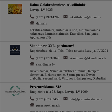
Daina Galakrodzeniece, tekstilininkė
Latvija, LV-3925
(+371) 29214202
tekstilsdaina@inbox.lv
daina.lv
Tekstilės dirbiniai, Dirbiniai iš lino, Lininiai vonios
reikmenys, Lininės staltiesės, Drabužiai, Patalynės,
Apgleznots zīds
Skandināvs 3XL, parduotuvė
Rūpniecības iela 1a, Talsi, Talsu novads, Latvija, LV-3201
(+371) 27710848
skandinavs@skandinavs.lv
skandinavs.lv
Dėvėti baldai, Naminiai tekstilės dirbiniai, Interjero
elementai, Elektros prekės, Sporta preces, Dėvėti
drabužiai second hand, Virtuvės indai, prekės, Drabužiai
Prezentreklāma, SIA
Bruņinieku iela 78, Rīga, Latvija, LV-1009
(+371) 67333453
info@prezentreklama.lv
prezentreklama.lv