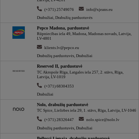
Latvija, LV-4201
(+371) 25749076
info@xjeans.eu
Drabužiai, Drabužių parduotuvės
Pepco Madona, parduotuvė
Rūpniecības iela 49, Madona, Madonas novads, Latvija,
LV-4801
klients.lv@pepco.eu
Drabužių parduotuvės, Drabužiai
Reserved II, parduotuvė
TC Akropole Rīga, Latgales iela 257, 2. stāvs, Rīga,
Latvija, LV-1019
(+371) 68304353
Drabužiai
Nolo, drabužių parduotuvė
TC Spice, Lielirbes iela 29, 1. stāvs, Rīga, Latvija, LV-1046
(+371) 28326447
nolo.spice@nolo.lv
Drabužių parduotuvės, Drabužiai
Bellucci Liepaja, drabužių parduotuvė