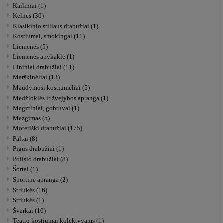
Kailiniai (1)
Kelnės (30)
Klasikinio stiliaus drabužiai (1)
Kostiumai, smokingai (11)
Liemenės (5)
Liemenės apykaklė (1)
Lininiai drabužiai (11)
Marškinėliai (13)
Maudymosi kostiumėliai (5)
Medžioklės ir žvejybos apranga (1)
Megztiniai, gobtuvai (1)
Mezgimas (5)
Moteriški drabužiai (175)
Paltai (8)
Pigūs drabužiai (1)
Poilsio drabužiai (8)
Šortai (1)
Sportinė apranga (2)
Striukės (16)
Striukės (1)
Švarkai (10)
Teatro kostiumai kolektyvams (1)