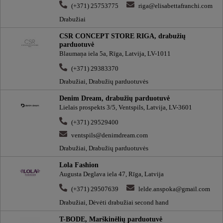
(+371) 25753775
riga@elisabettafranchi.com
Drabužiai
CSR CONCEPT STORE RIGA, drabužių
parduotuvė
Blaumaņa iela 5a, Rīga, Latvija, LV-1011
(+371) 29383370
Drabužiai, Drabužių parduotuvės
Denim Dream, drabužių parduotuvė
Lielais prospekts 3/5, Ventspils, Latvija, LV-3601
(+371) 29529400
ventspils@denimdream.com
Drabužiai, Drabužių parduotuvės
Lola Fashion
Augusta Deglava iela 47, Rīga, Latvija
(+371) 29507639
lelde.anspoka@gmail.com
Drabužiai, Dėvėti drabužiai second hand
T-BODE, Marškinėlių parduotuvė