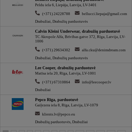
Peldu iela 6, Liepāja, Latvija, LV-3401
(+371) 24228788
bellucci.liepaja@gmail.com
Drabužiai, Drabužių parduotuvės
Calvin Kleini Underwear, drabužių parduotuvė
TC Akropole Alfa, Brīvības gatve 372, Rīga, Latvija, LV-
1006
(+371) 29634302
alfa.cku@denimdream.com
Drabužiai, Drabužių parduotuvės
Lee Cooper, drabužių parduotuvė
Matīsa iela 20, Rīga, Latvija, LV-1001
(+371) 67310864
info@leecooper.lv
Drabužiai
Pepco Rīga, parduotuvė
Gaiļezera iela 8, Rīga, Latvija, LV-1079
klients.lv@pepco.eu
Drabužių parduotuvės, Drabužiai