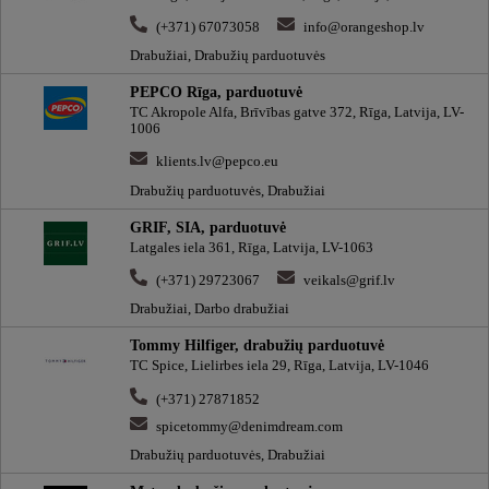
(+371) 67073058
info@orangeshop.lv
Drabužiai, Drabužių parduotuvės
PEPCO Rīga, parduotuvė
TC Akropole Alfa, Brīvības gatve 372, Rīga, Latvija, LV-
1006
klients.lv@pepco.eu
Drabužių parduotuvės, Drabužiai
GRIF, SIA, parduotuvė
Latgales iela 361, Rīga, Latvija, LV-1063
(+371) 29723067
veikals@grif.lv
Drabužiai, Darbo drabužiai
Tommy Hilfiger, drabužių parduotuvė
TC Spice, Lielirbes iela 29, Rīga, Latvija, LV-1046
(+371) 27871852
spicetommy@denimdream.com
Drabužių parduotuvės, Drabužiai