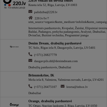
220.lv veikals un servisa centrs
Krasta iela 52, Rīga, Latvija, LV-1003
palidziba@220.lv
220.lv/lv/?
utm_source=organic&utm_medium=infolink&utm_campaign
Internetinės parduotuvės, Kvepalai, Žaislai, Elipsiniai treniru
Baldai, Padangos, prekyba padangomis, Avalynė, Drabužiai,
Dviračiai, Buitinė technika, Programinė įranga
Denim Dream, drabužių parduotuvė
TC Solo, Rīgas iela 9, Daugavpils, Latvija, LV-5401
(+371) 26827779
daugavpils.dd@denimdream.com
Drabužių parduotuvės, Drabužiai
Brīnumskrīne, IK
Meža iela 8, Valmiera, Valmieras novads, Latvija, LV-4201
(+371) 26475107
leeeta@inbox.lv
Drabužiai
Orange, drabužių parduotuvė
TC Origo, Stacijas laukums 2, Rīga, Latvija, LV-1050