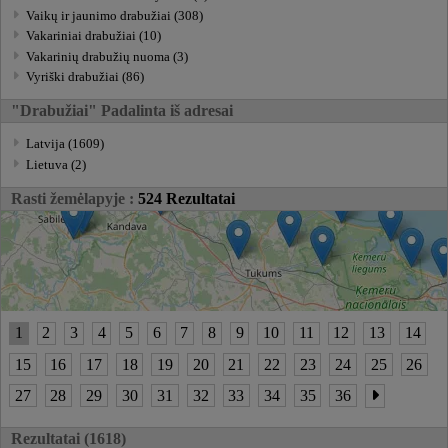
Vaikų ir jaunimo drabužiai (308)
Vakariniai drabužiai (10)
Vakarinių drabužių nuoma (3)
Vyriški drabužiai (86)
"Drabužiai" Padalinta iš adresai
Latvija (1609)
Lietuva (2)
Rasti žemėlapyje :
524 Rezultatai
1
2
3
4
5
6
7
8
9
10
11
12
13
14
15
16
17
18
19
20
21
22
23
24
25
26
27
28
29
30
31
32
33
34
35
36
Rezultatai (1618)