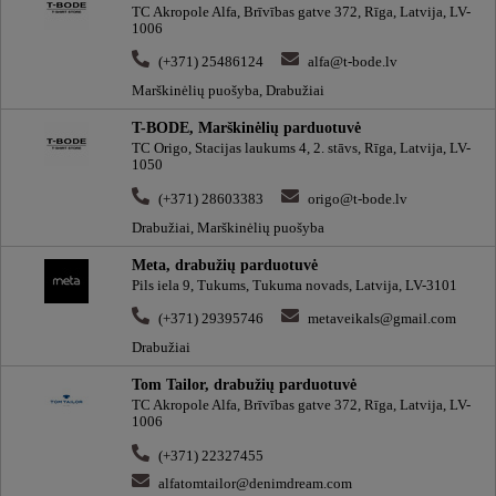
TC Akropole Alfa, Brīvības gatve 372, Rīga, Latvija, LV-
1006
(+371) 25486124
alfa@t-bode.lv
Marškinėlių puošyba, Drabužiai
T-BODE, Marškinėlių parduotuvė
TC Origo, Stacijas laukums 4, 2. stāvs, Rīga, Latvija, LV-
1050
(+371) 28603383
origo@t-bode.lv
Drabužiai, Marškinėlių puošyba
Meta, drabužių parduotuvė
Pils iela 9, Tukums, Tukuma novads, Latvija, LV-3101
(+371) 29395746
metaveikals@gmail.com
Drabužiai
Tom Tailor, drabužių parduotuvė
TC Akropole Alfa, Brīvības gatve 372, Rīga, Latvija, LV-
1006
(+371) 22327455
alfatomtailor@denimdream.com