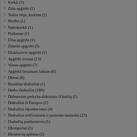
Krekli (5)
Zīda apģērbi (1)
Teātru tērpi, kostīmi (1)
Muffes (1)
Naktskrekli (1)
Pidžamas (1)
Flīsa apģērbi (1)
Zīmolu apģerbi (3)
Ekskluzīvie apģērbi (1)
Apģērbi ziemai (13)
Vilnas apģērbi (7)
Apģērbi lietainam laikam (6)
Džinsi (6)
Besiūliai drabužiai (1)
Darbo drabužiai (180)
Didmeninė prekyba dirbiniais iš kailių (1)
Drabužiai iš Europos (2)
Drabužiai išpardavimui (4)
Drabužiai nėščiosioms ir jaunoms mamoms (23)
Drabužių parduotuvės (1)
Džemperiai (1)
Išleistuvių apdarai (2)