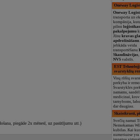
Oneway Logist
Oneway Logist
transporta un e
kompānija, kur
pilnu
loģistika
pakalpojumu
k
Jūsu
kravas gl
apdrošināšanu
jebkāda veida
transportēšanu
Skandināvijas
NVS
valstīs.
EST Tehnoloģij
svarstyklių r
Visų rūšių svars
prekyba ir remo
Svarstyklės pre
namams, sandėl
medicinai, kro
tarnyboms, labo
dar daugiau.
Skaistkrasti, pi
Svečių namai T
rdošana, piegāde 2x mēnesī, uz pasūtījumu utt.)
Nemokamas WiFi.
kubilas. Kai ku
numeriuose yra 
įrengtos virtuvė