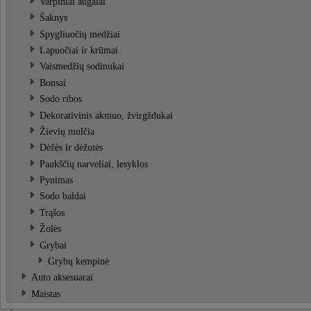
Varpiniai augalai
Šaknys
Spygliuočių medžiai
Lapuočiai ir krūmai
Vaismedžių sodinukai
Bonsai
Sodo ribos
Dekorativinis akmuo, žvirgždukai
Žievių mulčia
Dėžės ir dėžutės
Paukščių narveliai, lesyklos
Pynimas
Sodo baldai
Trąšos
Žolės
Grybai
Grybų kempinė
Auto aksesuarai
Maistas