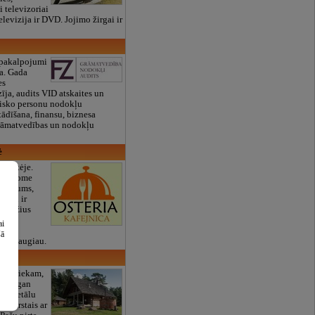
 televizoriai
levizija ir DVD. Jojimo žirgai ir
pakalpojumi
a. Gada
es
ja, audits VID atskaites un
izisko personu nodokļu
tādīšana, finansu, biznesa
grāmatvedības un nodokļu
ė
izputėje.
 siūlome
 pietums,
meniu ir
i gražius
tėms,
ai
es,
šā
 dar daugiau.
is
tē - priekam,
lībai gan
rā. Netālu
 - karstais ar