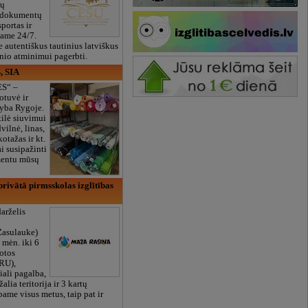
ių
 dokumentų
portas ir
bame 24/7.
e autentiškus tautinius latviškus
onio atminimui pagerbti.
, SIA
ES“ –
otuvė ir
yba Rygoje.
ilė siuvimui
vilnė, linas,
kotažas ir kt.
 susipažinti
imentu mūsų
rivātā pirmsskolas izglītības
arželis
Zasulauke)
 mėn. iki 6
otos
RU),
iali pagalba,
žalia teritorija ir 3 kartų
bame visus metus, taip pat ir