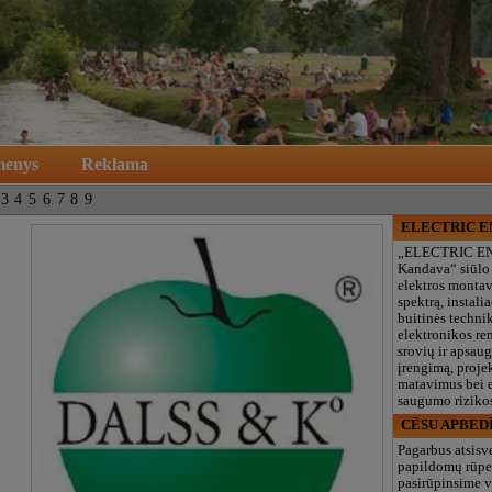
menys
Reklama
3
4
5
6
7
8
9
ELECTRIC 
„ELECTRIC E
Kandava“ siūlo
elektros monta
spektrą, instalia
buitinės technik
elektronikos re
srovių ir apsau
įrengimą, proje
matavimus bei e
saugumo rizikos
CĒSU APBED
Pagarbus atsisv
papildomų rūpe
pasirūpinsime v