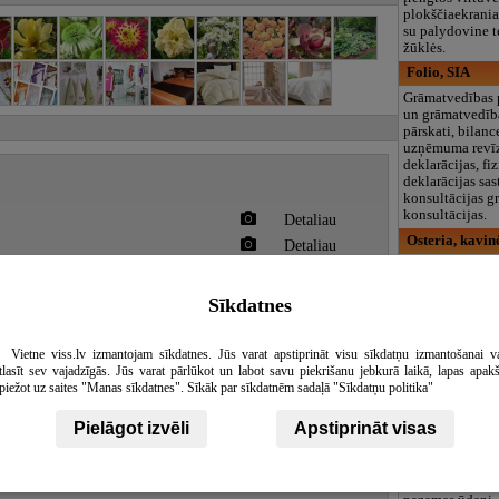
plokščiaekraniai
su palydovine te
žūklės.
Folio, SIA
Grāmatvedības 
un grāmatvedīb
pārskati, bilanc
uzņēmuma revīzī
deklarācijas, f
deklarācijas sas
konsultācijas 
konsultācijas.
Detaliau
Osteria, kavin
Detaliau
Esame kavinė A
Detaliau
Darbo dienomis
Detaliau
karštą patiekalą
Sīkdatnes
taip pat gausų 
Detaliau
elegantiškus be
stalviršius šven
Vietne viss.lv izmantojam sīkdatnes. Jūs varat apstiprināt visu sīkdatņu izmantošanai v
įskaitant vestuv
tlasīt sev vajadzīgās. Jūs varat pārlūkot un labot savu piekrišanu jebkurā laikā, lapas apak
gimtadienius ir
piežot uz saites "Manas sīkdatnes". Sīkāk par sīkdatnēm sadaļā "Sīkdatņu politika"
Detaliau
Pirts Asni, pirt
Detaliau
Pielāgot izvēli
Apstiprināt visas
Pirts Asni Lilas
atpūtai un vese
ziemā, gan vasa
jūra. Koka kubls