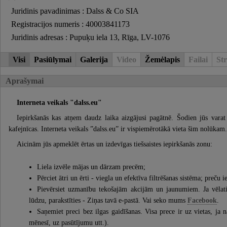
Juridinis pavadinimas : Dalss & Co SIA
Registracijos numeris : 40003841173
Juridinis adresas : Pupuķu iela 13, Rīga, LV-1076
Visi
Pasiūlymai
Galerija
Video
Žemėlapis
Failai
Str
Aprašymai
Interneta veikals "
dalss.eu"
Iepirkšanās kas atņem daudz laika aizgājusi pagātnē. Šodien jūs varat 
kafejnīcas. Interneta veikals ”dalss.eu” ir vispiemērotākā vieta šim nolūkam.
Aicinām jūs apmeklēt ērtas un izdevīgas tiešsaistes iepirkšanās zonu:
Liela izvēle mājas un dārzam precēm;
Pērciet ātri un ērti - viegla un efektīva filtrēšanas sistēma; preču 
Pievērsiet uzmanību tekošajām akcijām un jaunumiem. Ja vēlati
lūdzu, parakstīties - Ziņas tavā e-pastā. Vai seko mums
Facebook
.
Saņemiet preci bez ilgas gaidīšanas. Visa prece ir uz vietas, ja
mēnesī, uz pasūtījumu utt.).