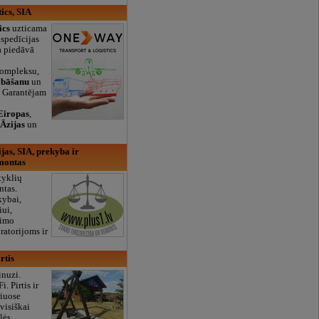
ics, SIA
ics
uzticama
kspedīcijas
a piedāvā
s
ompleksu,
abāšanu
un
. Garantējam
Eiropas
,
,
Āzijas
un
as, SIA, prekyba ir
emontas
tyklių
ntas.
kybai,
iui,
vimo
ratorijoms ir
rtis
inuzi.
 Pirtis ir
riuose
visiškai
lės,