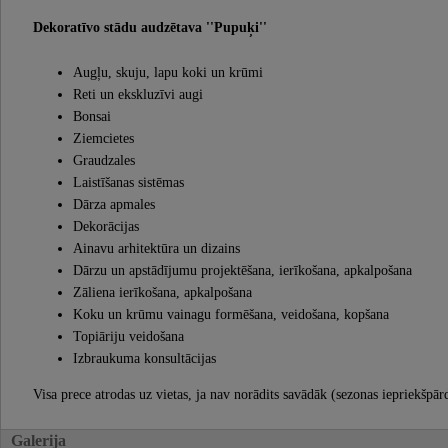
Dekoratīvo stādu audzētava ''Pupuķi''
Augļu, skuju, lapu koki un krūmi
Reti un ekskluzīvi augi
Bonsai
Ziemcietes
Graudzales
Laistīšanas sistēmas
Dārza apmales
Dekorācijas
Ainavu arhitektūra un dizains
Dārzu un apstādījumu projektēšana, ierīkošana, apkalpošana
Zāliena ierīkošana, apkalpošana
Koku un krūmu vainagu formēšana, veidošana, kopšana
Topiāriju veidošana
Izbraukuma konsultācijas
Visa prece atrodas uz vietas, ja nav norādits savādāk (sezonas iepriekšpā
Galerija