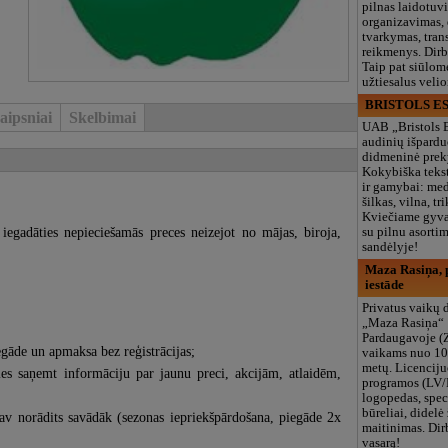
pilnas laidotuv
organizavimas,
tvarkymas, trans
reikmenys. Dir
Taip pat siūlom
užtiesalus veli
BRISTOLS ES
aipsniai
Skelbimai
UAB „Bristols 
audinių išpardu
didmeninė prek
Kokybiška tekst
ir gamybai: med
šilkas, vilna, tri
Kviečiame gyvai
iegadāties nepieciešamās preces neizejot no mājas, biroja,
su pilnu asort
sandėlyje!
Maza Rasiņa, p
iestāde
Privatus vaikų d
„Maza Rasiņa“
Pardaugavoje (
iegāde un apmaksa bez reģistrācijas;
vaikams nuo 10
metų. Licenciju
es saņemt informāciju par jaunu preci, akcijām, atlaidēm,
programos (LV/
logopedas, spec
būreliai, didelė 
 nav norādits savādāk (sezonas iepriekšpārdošana, piegāde 2x
maitinimas. Dir
vasarą!