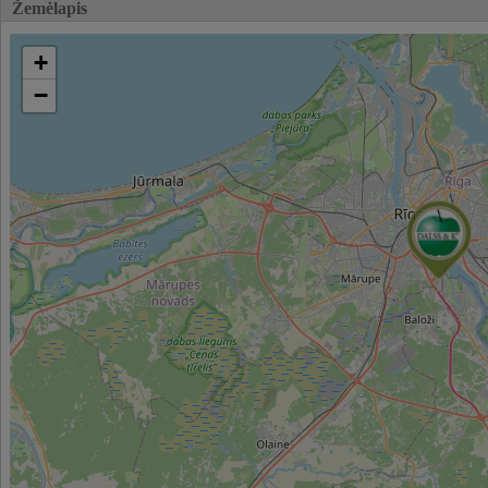
Žemėlapis
+
−