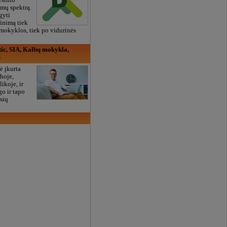
esinio
mų spektrą.
gyti
vinimą tiek
mokyklos, tiek po vidurinės
ic, SIA, Kalbų mokykla,
s
ė įkurta
hoje,
ikoje, ir
go ir tapo
usių