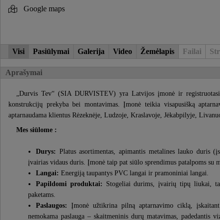
Google maps
Visi
Pasiūlymai
Galerija
Video
Žemėlapis
Failai
Str
Aprašymai
„Durvis Tev“ (SIA DURVISTEV) yra Latvijos įmonė ir registruotasis 
konstrukcijų prekyba bei montavimas. Įmonė teikia visapusišką aptarnav
aptarnaudama klientus Rėzeknėje, Ludzoje, Kraslavoje, Jėkabpilyje, Livanuos
Mes siūlome :
Durys:
Platus asortimentas, apimantis metalines lauko duris (
įvairias vidaus duris. Įmonė taip pat siūlo sprendimus patalpoms su
Langai:
Energiją taupantys PVC langai ir pramoniniai langai.
Papildomi produktai:
Stogeliai durims, įvairių tipų liukai, 
paketams.
Paslaugos:
Įmonė užtikrina pilną aptarnavimo ciklą, įskaitan
nemokama paslauga – skaitmeninis durų matavimas, padedantis vizu