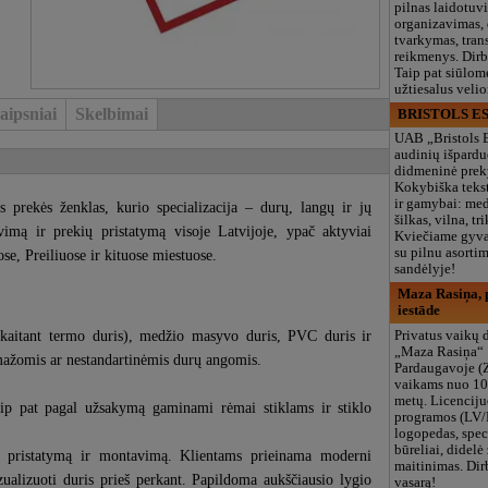
pilnas laidotuv
organizavimas,
tvarkymas, trans
reikmenys. Dir
Taip pat siūlom
užtiesalus veli
aipsniai
Skelbimai
BRISTOLS ES
UAB „Bristols 
audinių išpardu
didmeninė prek
Kokybiška tekst
ir gamybai: med
prekės ženklas, kurio specializacija – durų, langų ir jų
šilkas, vilna, tri
imą ir prekių pristatymą visoje Latvijoje, ypač aktyviai
Kviečiame gyvai
su pilnu asort
e, Preiliuose ir kituose miestuose.
sandėlyje!
Maza Rasiņa, p
iestāde
įskaitant termo duris), medžio masyvo duris, PVC duris ir
Privatus vaikų d
„Maza Rasiņa“
 mažomis ar nestandartinėmis durų angomis.
Pardaugavoje (
vaikams nuo 10
metų. Licenciju
taip pat pagal užsakymą gaminami rėmai stiklams ir stiklo
programos (LV/
logopedas, spec
būreliai, didelė 
t pristatymą ir montavimą. Klientams prieinama moderni
maitinimas. Dir
alizuoti duris prieš perkant. Papildoma aukščiausio lygio
vasarą!