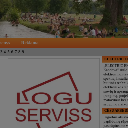
menys
Reklama
3
4
5
6
7
8
9
ELECTRIC 
„ELECTRIC E
Kandava“ siūlo
elektros monta
spektrą, instalia
buitinės technik
elektronikos re
srovių ir apsau
įrengimą, proje
matavimus bei e
saugumo rizikos
CĒSU APBED
Pagarbus atsisv
papildomų rūpe
pasirūpinsime v