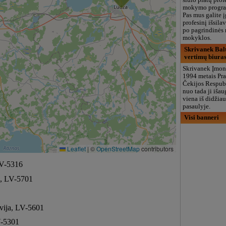
siūlo platų prof
mokymo progra
Pas mus galite į
profesinį išsila
po pagrindinės 
mokyklos.
Skrivanek Balt
vertimų biura
Skrivanek Įmon
1994 metais Pra
Čekijos Respubl
nuo tada ji išau
viena iš didžia
pasaulyje.
Visi banneri
Leaflet
|
©
OpenStreetMap
contributors
LV-5316
ja, LV-5701
tvija, LV-5601
LV-5301