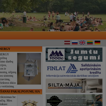
ENERGY
NERGY
 pilną
vimo darbų
cijos,
os ir
montą, silpnų
gos sistemų
ktavimą,
lektros ūkio
 vertinimą.
ĪŠANAS PAKALPOJUMI, SIA
eikinimas be
sčių. Mes
iskuo: