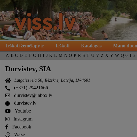
Ieškoti žemėlapyje
Ieškoti
Katalogas
Mano duo
A
B
C
D
E
F
G
H
I
J
K
L
M
N
O
P
R
S
T
U
V
Z
X
Y
W
Q
0
1
2
Durvistev, SIA
Latgales iela 50, Rēzekne, Latvija, LV-4601
(+371) 29421666
durvistev@inbox.lv
durvistev.lv
Youtube
Instagram
Facebook
Waze