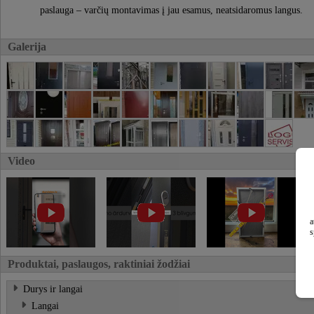
paslauga – varčių montavimas į jau esamus, neatsidaromus langus.
Galerija
Video
a
s
Produktai, paslaugos, raktiniai žodžiai
Durys ir langai
Langai