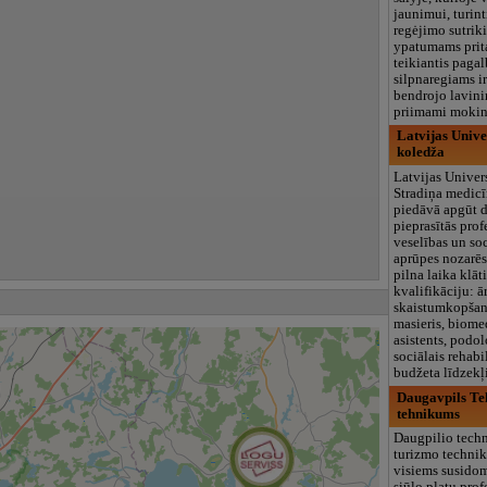
jaunimui, turin
regėjimo sutrik
ypatumams prit
teikiantis paga
silpnaregiams i
bendrojo lavini
priimami mokin
Latvijas Unive
koledža
Latvijas Univers
Stradiņa medic
piedāvā apgūt d
pieprasītās prof
veselības un so
aprūpes nozarēs,
pilna laika klāt
kvalifikāciju: ār
skaistumkopšana
masieris, biome
asistents, podol
sociālais rehabil
budžeta līdzek
Daugavpils Te
tehnikums
Daugpilio techn
turizmo techni
visiems susido