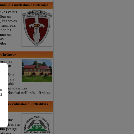
onālā aizsardzības akadēmija
ikas valsts
tības un
, kas savas
 sasniedz,
ionālās
mmas un
kās
bību
es krātuve
 armijas
Zeltiņu
e
;Bijušais
militārais
ien glabā
 un interesantas
ai
bsp;Nostāsti nelīdzēs – šī vieta
šā
uižas vidusskola - attīstības
vidurinė
s centras yra
mo įstaiga
vaikams ir