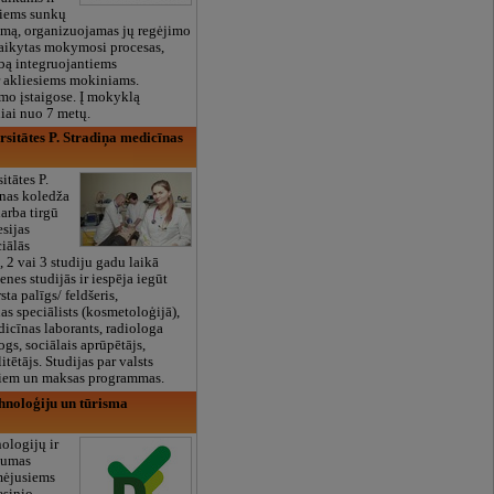
tiems sunkų
imą, organizuojamas jų regėjimo
aikytas mokymosi procesas,
lbą integruojantiems
r akliesiems mokiniams.
mo įstaigose. Į mokyklą
iai nuo 7 metų.
rsitātes P. Stradiņa medicīnas
itātes P.
īnas koledža
arba tirgū
esijas
ciālās
 2 vai 3 studiju gadu laikā
ienes studijās ir iespēja iegūt
sta palīgs/ feldšeris,
s speciālists (kosmetoloģijā),
dicīnas laborants, radiologa
ogs, sociālais aprūpētājs,
itētājs. Studijas par valsts
ļiem un maksas programmas.
hnoloģiju un tūrisma
ologijų ir
kumas
mėjusiems