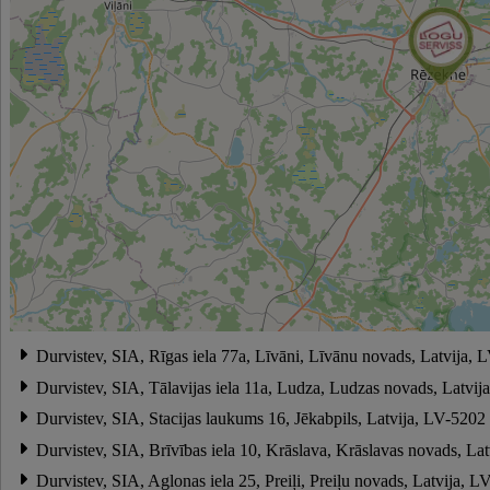
Durvistev, SIA, Rīgas iela 77a, Līvāni, Līvānu novads, Latvija, 
Durvistev, SIA, Tālavijas iela 11a, Ludza, Ludzas novads, Latvi
Durvistev, SIA, Stacijas laukums 16, Jēkabpils, Latvija, LV-5202
Durvistev, SIA, Brīvības iela 10, Krāslava, Krāslavas novads, La
Durvistev, SIA, Aglonas iela 25, Preiļi, Preiļu novads, Latvija, 