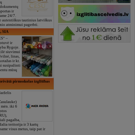
ių
 dokumentų
portas ir
bame 24/7.
e autentiškus tautinius latviškus
onio atminimui pagerbti.
, SIA
ES“ –
otuvė ir
yba Rygoje.
ilė siuvimui
vilnė, linas,
kotažas ir kt.
 susipažinti
imentu mūsų
rivātā pirmsskolas izglītības
arželis
Zasulauke)
 mėn. iki 6
otos
RU),
iali pagalba,
žalia teritorija ir 3 kartų
bame visus metus, taip pat ir