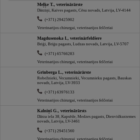
Meļķe T., veterinārārste
Dārziņi, Kaives pagasts, Cēsu novads, Latvija, LV-4144
(+371) 29425902
Veterinarijos chirurgai, veterinarijos felčeriai
Magdusenoka I., veterinārfeldšere
Briģi, Briģu pagasts, Ludzas novads, Latvija, LV-5707
(+371) 65766283
Veterinarijos chirurgai, veterinarijos felčeriai
Grīnberga L., veterinārārste
Robežnieki, Vecumnieki, Vecumnieku pagasts, Bauskas
novads, Latvija, LV-3933
(+371) 63976133
Veterinarijos chirurgai, veterinarijos felčeriai
Kalniņš G., veterinārārsts
Dārza iela 38, Kapsēde, Medzes pagasts, Dienvidkurzemes
novads, Latvija, LV-3461
(+371) 29451560
Veterinarijos chirurgai, veterinarijos felčeriai