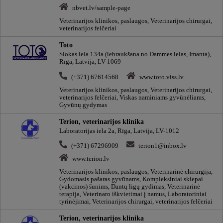
nbvet.lv/sample-page
Veterinarijos klinikos, paslaugos, Veterinarijos chirurgai,
veterinarijos felčeriai
Toto
Slokas iela 134a (iebraukšana no Dammes ielas, Imanta),
Rīga, Latvija, LV-1069
(+371) 67614568
www.toto.viss.lv
Veterinarijos klinikos, paslaugos, Veterinarijos chirurgai,
veterinarijos felčeriai, Viskas naminiams gyvūnėliams,
Gyvūnų gydymas
Terion, veterinarijos klinika
Laboratorijas iela 2a, Rīga, Latvija, LV-1012
(+371) 67296909
terion1@inbox.lv
www.terion.lv
Veterinarijos klinikos, paslaugos, Veterinarinė chirurgija,
Gydomasis pašaras gyvūnams, Kompleksiniai skiepai
(vakcinos) šunims, Dantų ligų gydimas, Veterinarinė
terapija, Veterinaro iškvietimai į namus, Laboratoriniai
tyrinėjimai, Veterinarijos chirurgai, veterinarijos felčeriai
Terion, veterinarijos klinika