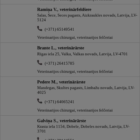
Ramiņa V., veterinārfeldšere
Salas, Sece, Seces pagasts, Aizkraukles novads, Latvija, LV-
5124
(+371) 65149541
Veterinarijos chirurgai, veterinarijos felčeriai
Brante L., veterinārārste
Rīgas iela 25, Valka, Valkas novads, Latvija, LV-4701
(+371) 26415785
Veterinarijos chirurgai, veterinarijos felčeriai
Pedere M., veterinārārste
Mandegas, Skultes pagasts, Limbažu novads, Latvija, LV-
4025
(+371) 64065241
Veterinarijos chirurgai, veterinarijos felčeriai
Galviņa S., veterinārārste
Krasta iela 1154, Dobele, Dobeles novads, Latvija, LV-
3701