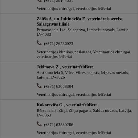
(+371) 29144551
Veterinarijos chirurgai, veterinarijos felčeriai
Zālīša A. un Juitinoviča E. veterinārais serviss,
Salacgrīvas filiāle
Pērnavas iela 14a, Salacgrīva, Limbažu novads, Latvija,
LV-4033
(+371) 26536023
Veterinarijos klinikos, paslaugos, Veterinarijos chirurgai,
veterinarijos felčeriai
Jekimova Z., veterinārfeldšere
Austrumu iela 5, Vilce, Vilces pagasts, Jelgavas novads,
Latvija, LV-3026
(+371) 63063304
Veterinarijos chirurgai, veterinarijos felčeriai
Kokoreviča G., veterinārfeldšere
Bērzu iela 3, Zirņi, Zirņu pagasts, Saldus novads, Latvija,
LV-3853
(+371) 63830206
Veterinarijos chirurgai, veterinarijos felčeriai