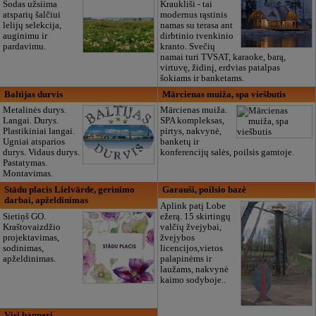
Sodas užsiima
Kraukliši - tai
atsparių šalčiui
modernus rąstinis
lelijų selekcija,
namas su terasa ant
auginimu ir
dirbtinio tvenkinio
pardavimu.
kranto. Svečių
namai turi TVSAT, karaoke, barą,
virtuvę, židinį, erdvias patalpas
šokiams ir banketams.
Baltijas durvis
Mārcienas muiža, spa viešbutis
Metalinės durys.
Mārcienas muiža.
Langai. Durys.
SPA kompleksas,
Plastikiniai langai.
pirtys, nakvynė,
Ugniai atsparios
banketų ir
durys. Vidaus durys.
konferencijų salės, poilsis gamtoje.
Pastatymas.
Montavimas.
Stādu placis Lielvārde, gerinimo
Garauši, poilsio bazė
darbai, apželdinimas
Aplink patį Lobe
Sietiņš GO.
ežerą. 15 skirtingų
Kraštovaizdžio
valčių žvejybai,
projektavimas,
žvejybos
sodinimas,
licencijos,vietos
apželdinimas.
palapinėms ir
laužams, nakvynė
kaimo sodyboje..
Visi banneri