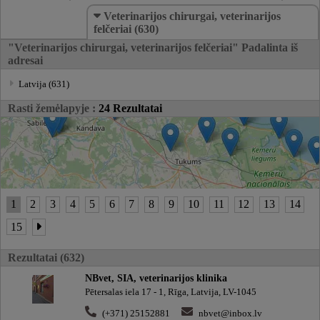
Veterinarijos chirurgai, veterinarijos
felčeriai (630)
"Veterinarijos chirurgai, veterinarijos felčeriai" Padalinta iš
adresai
Latvija (631)
Rasti žemėlapyje :
24 Rezultatai
1
2
3
4
5
6
7
8
9
10
11
12
13
14
15
Rezultatai (632)
NBvet, SIA, veterinarijos klinika
Pētersalas iela 17 - 1, Rīga, Latvija, LV-1045
(+371) 25152881
nbvet@inbox.lv