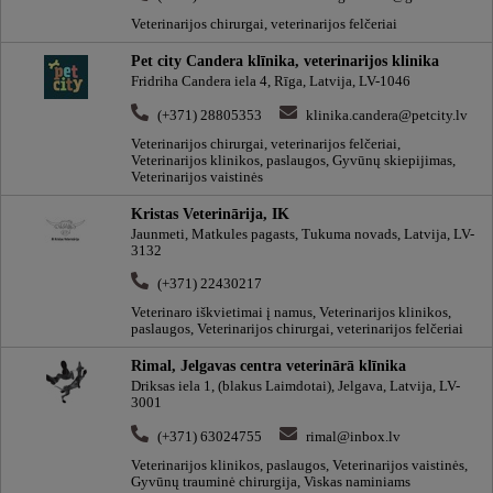
Veterinarijos chirurgai, veterinarijos felčeriai
Pet city Candera klīnika, veterinarijos klinika
Fridriha Candera iela 4, Rīga, Latvija, LV-1046
(+371) 28805353
klinika.candera@petcity.lv
Veterinarijos chirurgai, veterinarijos felčeriai,
Veterinarijos klinikos, paslaugos, Gyvūnų skiepijimas,
Veterinarijos vaistinės
Kristas Veterinārija, IK
Jaunmeti, Matkules pagasts, Tukuma novads, Latvija, LV-
3132
(+371) 22430217
Veterinaro iškvietimai į namus, Veterinarijos klinikos,
paslaugos, Veterinarijos chirurgai, veterinarijos felčeriai
Rimal, Jelgavas centra veterinārā klīnika
Driksas iela 1, (blakus Laimdotai), Jelgava, Latvija, LV-
3001
(+371) 63024755
rimal@inbox.lv
Veterinarijos klinikos, paslaugos, Veterinarijos vaistinės,
Gyvūnų trauminė chirurgija, Viskas naminiams