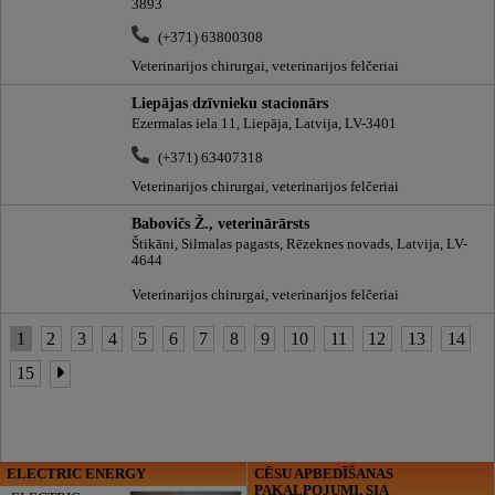
3893
(+371) 63800308
Veterinarijos chirurgai, veterinarijos felčeriai
Liepājas dzīvnieku stacionārs
Ezermalas iela 11, Liepāja, Latvija, LV-3401
(+371) 63407318
Veterinarijos chirurgai, veterinarijos felčeriai
Babovičs Ž., veterinārārsts
Štikāni, Silmalas pagasts, Rēzeknes novads, Latvija, LV-
4644
Veterinarijos chirurgai, veterinarijos felčeriai
1
2
3
4
5
6
7
8
9
10
11
12
13
14
15
ELECTRIC ENERGY
CĒSU APBEDĪŠANAS
PAKALPOJUMI, SIA