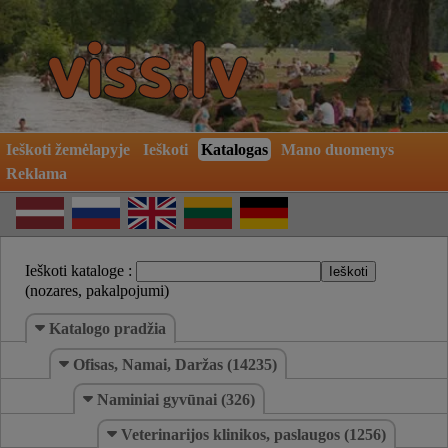
Ieškoti žemėlapyje
Ieškoti
Katalogas
Mano duomenys
Reklama
Ieškoti kataloge :
(nozares, pakalpojumi)
Katalogo pradžia
Ofisas, Namai, Daržas (14235)
Naminiai gyvūnai (326)
Veterinarijos klinikos, paslaugos (1256)