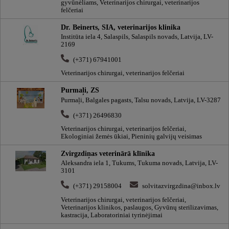
gyvūnėliams, Veterinarijos chirurgai, veterinarijos
felčeriai
Dr. Beinerts, SIA, veterinarijos klinika
Institūta iela 4, Salaspils, Salaspils novads, Latvija, LV-
2169
(+371) 67941001
Veterinarijos chirurgai, veterinarijos felčeriai
Purmaļi, ZS
Purmaļi, Balgales pagasts, Talsu novads, Latvija, LV-3287
(+371) 26496830
Veterinarijos chirurgai, veterinarijos felčeriai,
Ekologiniai žemės ūkiai, Pieninių galvijų veisimas
Zvirgzdiņas veterinārā klīnika
Aleksandra iela 1, Tukums, Tukuma novads, Latvija, LV-
3101
(+371) 29158004
solvitazvirgzdina@inbox.lv
Veterinarijos chirurgai, veterinarijos felčeriai,
Veterinarijos klinikos, paslaugos, Gyvūnų sterilizavimas,
kastracija, Laboratoriniai tyrinėjimai