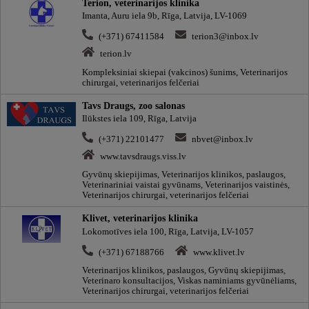
Terion, veterinarijos klinika
Imanta, Auru iela 9b, Rīga, Latvija, LV-1069
(+371) 67411584
terion3@inbox.lv
terion.lv
Kompleksiniai skiepai (vakcinos) šunims, Veterinarijos
chirurgai, veterinarijos felčeriai
Tavs Draugs, zoo salonas
Ilūkstes iela 109, Rīga, Latvija
(+371) 22101477
nbvet@inbox.lv
www.tavsdraugs.viss.lv
Gyvūnų skiepijimas, Veterinarijos klinikos, paslaugos,
Veterinariniai vaistai gyvūnams, Veterinarijos vaistinės,
Veterinarijos chirurgai, veterinarijos felčeriai
Klivet, veterinarijos klinika
Lokomotīves iela 100, Rīga, Latvija, LV-1057
(+371) 67188766
www.klivet.lv
Veterinarijos klinikos, paslaugos, Gyvūnų skiepijimas,
Veterinaro konsultacijos, Viskas naminiams gyvūnėliams,
Veterinarijos chirurgai, veterinarijos felčeriai