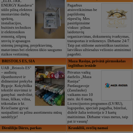
„ELECTRIC
ENERGY Kandava“
Pagarbus
siūlo pilną elektros
atsisveikinimas be
montavimo darbų
papildomų
spektrą,
rūpesčių. Mes
instaliacijos,
pasirūpinsime
buitinės technikos
viskuo: pilnas
ir elektronikos
laidotuvių
remontą, silpnų
organizavimas, dokumentų tvarkymas,
srovių ir apsaugos
transportas ir reikmenys. Dirbame 24/7.
sistemų įrengimą, projektavimą,
Taip pat siūlome autentiškus tautinius
matavimus bei elektros ūkio saugumo
latviškus užtiesalus velionio atminimui
rizikos vertinimą.
pagerbti.
BRISTOLS ES, SIA
Maza Rasiņa, privātā pirmsskolas
izglītības iestāde
UAB „Bristols ES“
– audinių
Privatus vaikų
išparduotuvė ir
darželis „Maza
didmeninė prekyba
Rasiņa“
Rygoje. Kokybiška
Pardaugavoje
tekstilė siuvimui ir
(Zasulauke)
gamybai: medvilnė,
vaikams nuo 10
linas, šilkas, vilna,
mėn. iki 6 metų.
trikotažas ir kt.
Licencijuotos programos (LV/RU),
Kviečiame gyvai
logopedas, speciali pagalba, būreliai,
susipažinti su pilnu asortimentu mūsų
didelė žalia teritorija ir 3 kartų
sandėlyje!
maitinimas. Dirbame visus metus, taip
pat ir vasarą!
Dienliliju Dārzs, parkas
Krauklīši, svečių namai