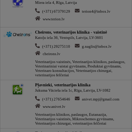
Miera iela 4, Rīga, Latvija
(+371) 67379129
terion4@inbox.lv
www.terion.lv
Cheirons, veterinarijos klinika - vaistinė
Katoļu iela 36, Ventspils, Latvija, LV-3601
(+371) 29275110
g.naglis@inbox.lv
cheirons.lv
Veterinarijos vaistinės, Veterinarijos klinikos, paslaugos,
Veterinariniai vaistai gyvūnams, Produktai gyvūnams,
Veterinaro konsultacijos, Veterinarijos chirurgai,
veterinarijos felčeriai
Pļavnieki, veterinarijos klinika
Jukuma Vācieša iela 1c, Rīga, Latvija, LV-1082
(+371) 27654646
anivet.mpj@gmail.com
www.anivet.lv
Veterinarijos klinikos, paslaugos, Eutanazija,
Veterinarijos vaistinės, Mikroschemos gyvūnams,
Veterinarijos chirurgai, veterinarijos felčeriai