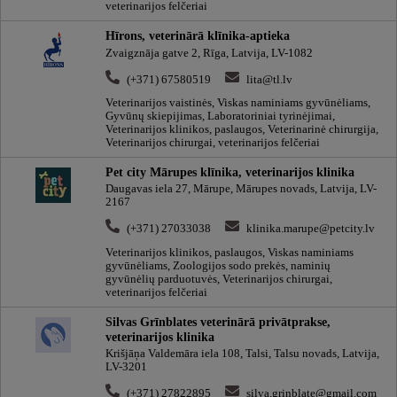
veterinarijos felčeriai
Hīrons, veterinārā klīnika-aptieka
Zvaigznāja gatve 2, Rīga, Latvija, LV-1082
(+371) 67580519
lita@tl.lv
Veterinarijos vaistinės, Viskas naminiams gyvūnėliams,
Gyvūnų skiepijimas, Laboratoriniai tyrinėjimai,
Veterinarijos klinikos, paslaugos, Veterinarinė chirurgija,
Veterinarijos chirurgai, veterinarijos felčeriai
Pet city Mārupes klīnika, veterinarijos klinika
Daugavas iela 27, Mārupe, Mārupes novads, Latvija, LV-
2167
(+371) 27033038
klinika.marupe@petcity.lv
Veterinarijos klinikos, paslaugos, Viskas naminiams
gyvūnėliams, Zoologijos sodo prekės, naminių
gyvūnėlių parduotuvės, Veterinarijos chirurgai,
veterinarijos felčeriai
Silvas Grīnblates veterinārā privātprakse,
veterinarijos klinika
Krišjāņa Valdemāra iela 108, Talsi, Talsu novads, Latvija,
LV-3201
(+371) 27822895
silva.grinblate@gmail.com