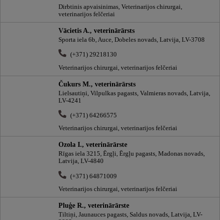
Dirbtinis apvaisinimas, Veterinarijos chirurgai,
veterinarijos felčeriai
Vācietis A., veterinārārsts
Sporta iela 6b, Auce, Dobeles novads, Latvija, LV-3708
(+371) 29218130
Veterinarijos chirurgai, veterinarijos felčeriai
Čukurs M., veterinārārsts
Lielsautiņi, Vilpulkas pagasts, Valmieras novads, Latvija,
LV-4241
(+371) 64266575
Veterinarijos chirurgai, veterinarijos felčeriai
Ozola I., veterinārārste
Rīgas iela 3215, Ērgļi, Ērgļu pagasts, Madonas novads,
Latvija, LV-4840
(+371) 64871009
Veterinarijos chirurgai, veterinarijos felčeriai
Pluģe R., veterinārārste
Tiltiņi, Jaunauces pagasts, Saldus novads, Latvija, LV-