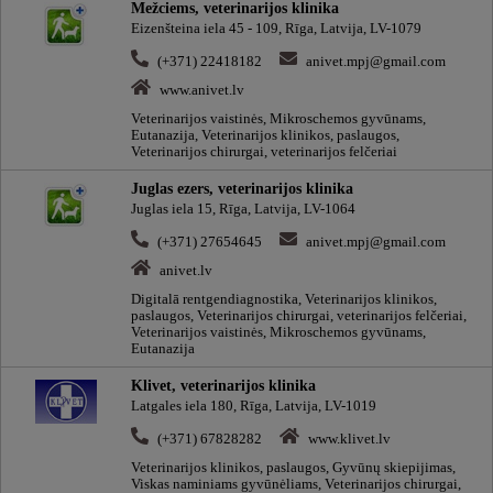
Mežciems, veterinarijos klinika
Eizenšteina iela 45 - 109, Rīga, Latvija, LV-1079
(+371) 22418182
anivet.mpj@gmail.com
www.anivet.lv
Veterinarijos vaistinės, Mikroschemos gyvūnams,
Eutanazija, Veterinarijos klinikos, paslaugos,
Veterinarijos chirurgai, veterinarijos felčeriai
Juglas ezers, veterinarijos klinika
Juglas iela 15, Rīga, Latvija, LV-1064
(+371) 27654645
anivet.mpj@gmail.com
anivet.lv
Digitalā rentgendiagnostika, Veterinarijos klinikos,
paslaugos, Veterinarijos chirurgai, veterinarijos felčeriai,
Veterinarijos vaistinės, Mikroschemos gyvūnams,
Eutanazija
Klivet, veterinarijos klinika
Latgales iela 180, Rīga, Latvija, LV-1019
(+371) 67828282
www.klivet.lv
Veterinarijos klinikos, paslaugos, Gyvūnų skiepijimas,
Viskas naminiams gyvūnėliams, Veterinarijos chirurgai,