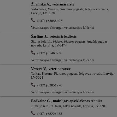
Žilvinska A., veterinārārste
Vālodzītes, Vircava, Vircavas pagasts, Jelgavas novads,
Latvija, LV-3020
(+371) 63054807
Veterinarijos chirurgai, veterinarijos felčeriai
Šaršūns J., veterinārfeldšeris
Skolas iela 11, Šēdere, Šēderes pagasts, Augšdaugavas
novads, Latvija, LV-5474
(+371) 65468236
Veterinarijos chirurgai, veterinarijos felčeriai
Vessere V., veterinārārste
Teikas, Platone, Platones pagasts, Jelgavas novads, Latvija,
LV-3021
(+371) 63051776
Veterinarijos chirurgai, veterinarijos felčeriai
Podkalne G., mākslīgās apsēklošanas tehniķe
1. maija iela 19, Talsi, Talsu novads, Latvija, LV-3201
(+371) 63224353