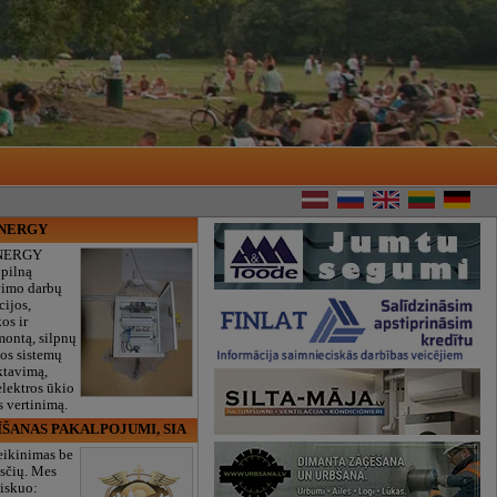
ENERGY
NERGY
 pilną
vimo darbų
cijos,
os ir
montą, silpnų
gos sistemų
ktavimą,
lektros ūkio
 vertinimą.
ĪŠANAS PAKALPOJUMI, SIA
eikinimas be
sčių. Mes
iskuo: