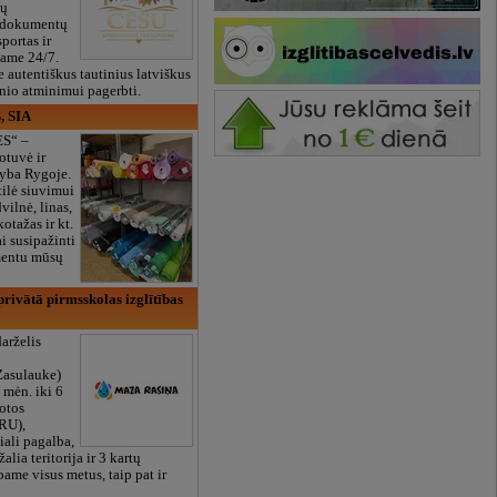
ių
 dokumentų
portas ir
bame 24/7.
e autentiškus tautinius latviškus
onio atminimui pagerbti.
, SIA
ES“ –
otuvė ir
yba Rygoje.
ilė siuvimui
vilnė, linas,
kotažas ir kt.
 susipažinti
imentu mūsų
rivātā pirmsskolas izglītības
arželis
Zasulauke)
 mėn. iki 6
otos
RU),
iali pagalba,
žalia teritorija ir 3 kartų
bame visus metus, taip pat ir