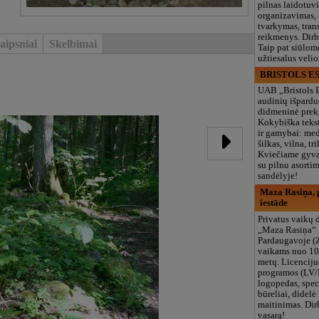
pilnas laidotuv
organizavimas,
tvarkymas, trans
reikmenys. Dir
aipsniai
Skelbimai
Taip pat siūlom
užtiesalus veli
BRISTOLS ES
UAB „Bristols 
audinių išpardu
didmeninė prek
Kokybiška tekst
ir gamybai: med
šilkas, vilna, tri
Kviečiame gyvai
su pilnu asort
sandėlyje!
Maza Rasiņa, p
iestāde
Privatus vaikų d
„Maza Rasiņa“
Pardaugavoje (
vaikams nuo 10
metų. Licenciju
programos (LV/
logopedas, spec
būreliai, didelė 
maitinimas. Dir
vasarą!