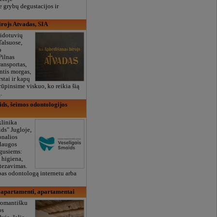
e grybų degustacijos ir
rojs Atvadas, SIA
aidotuvių
Talsuose,
o
Pilnas
ransportas,
ntis morgas,
stai ir kapų
rūpinsime viskuo, ko reikia šią
.
ids, šeimos odontologijos
klinika
ids" Jugloje,
onalios
laugos
ugusiems:
 higiena,
otezavimas.
pas odontologą internetu arba
 apartamenti, apartamentai
romantišku
os