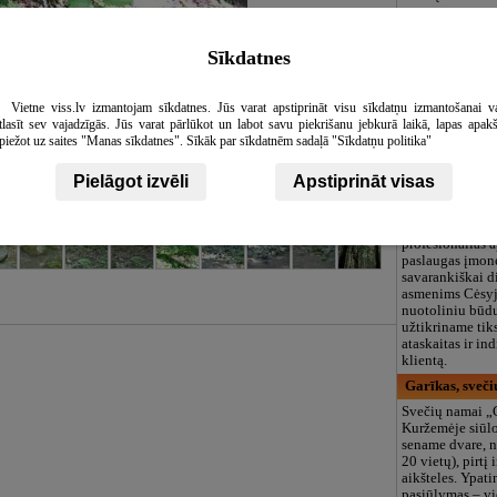
Durvistev, SIA
„Durvis Tev“ si
Sīkdatnes
durų, efektyviai
vartojančių lang
konstrukcijų as
Vietne viss.lv izmantojam sīkdatnes. Jūs varat apstiprināt visu sīkdatņu izmantošanai v
Teikiame pilną 
tlasīt sev vajadzīgās. Jūs varat pārlūkot un labot savu piekrišanu jebkurā laikā, lapas apak
Latvijoje - pris
piežot uz saites "Manas sīkdatnes". Sīkāk par sīkdatnēm sadaļā "Sīkdatņu politika"
montavimą ir s
pritaikymą. Tai
nestandartinėm
Pielāgot izvēli
Apstiprināt visas
SanDro, SIA, b
SIA „SANDRO“ 
profesionalias 
paslaugas įmon
savarankiškai d
asmenims Cėsyje
nuotoliniu būdu
užtikriname tiks
ataskaitas ir in
klientą.
Garīkas, sveči
Svečių namai „
Kuržemėje siūlo
sename dvare, n
20 vietų), pirtį 
aikšteles. Ypati
pasiūlymas – vi