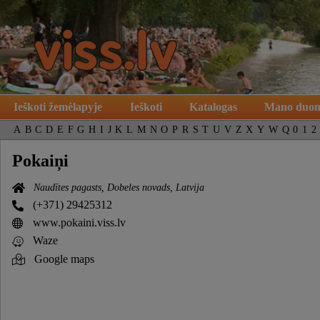
Ieškoti žemėlapyje
Ieškoti
Katalogas
Mano duo
A
B
C
D
E
F
G
H
I
J
K
L
M
N
O
P
R
S
T
U
V
Z
X
Y
W
Q
0
1
2
Pokaiņi
Naudītes pagasts, Dobeles novads, Latvija
(+371) 29425312
www.pokaini.viss.lv
Waze
Google maps