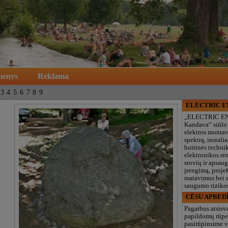
menys
Reklama
3
4
5
6
7
8
9
ELECTRIC 
„ELECTRIC E
Kandava“ siūlo
elektros monta
spektrą, instalia
buitinės technik
elektronikos re
srovių ir apsau
įrengimą, proje
matavimus bei e
saugumo rizikos
CĒSU APBED
Pagarbus atsisv
papildomų rūpe
pasirūpinsime v