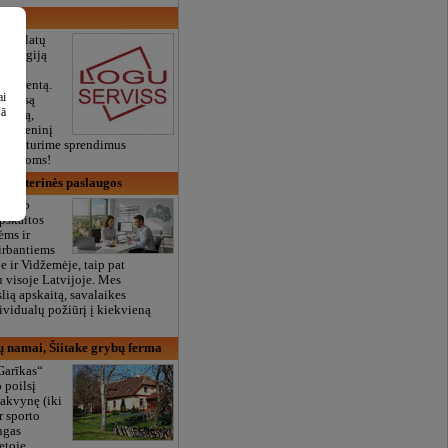
ūlo platų
 energiją
ų ir
ortimentą.
ai
servisą
šā
tatymą,
kaitmeninį
p pat turime sprendimus
s angoms!
uhalterinės paslaugos
siūlo
apskaitos
ėms ir
irbantiems
 ir Vidžemėje, taip pat
 visoje Latvijoje. Mes
lią apskaitą, savalaikes
dividualų požiūrį į kiekvieną
ų namai, Šiitake grybų ferma
Garīkas“
 poilsį
akvynę (iki
ir sporto
ngas
etoje