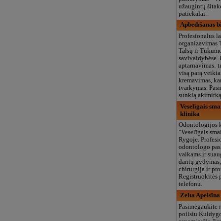
užaugintų šitak
patiekalai.
Apbedīšanas bi
Profesionalus l
organizavimas 
Talsų ir Tukum
savivaldybėse. 
aptarnavimas: t
visą parą veikia
kremavimas, kar
tvarkymas. Pasi
sunkią akimirką
Veselīgais sma
klinika
Odontologijos 
"Veselīgais sma
Rygoje. Profesi
odontologo pas
vaikams ir sua
dantų gydymas,
chirurgija ir pr
Registruokitės 
telefonu.
Zelta Apelsīna
Pasimėgaukite 
poilsiu Kuldyg