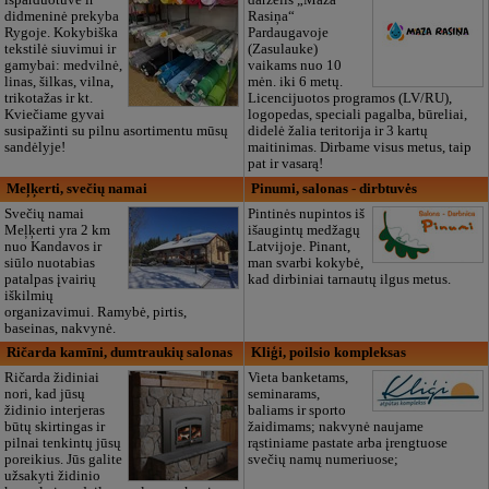
išparduotuvė ir
darželis „Maza
didmeninė prekyba
Rasiņa“
Rygoje. Kokybiška
Pardaugavoje
tekstilė siuvimui ir
(Zasulauke)
gamybai: medvilnė,
vaikams nuo 10
linas, šilkas, vilna,
mėn. iki 6 metų.
trikotažas ir kt.
Licencijuotos programos (LV/RU),
Kviečiame gyvai
logopedas, speciali pagalba, būreliai,
susipažinti su pilnu asortimentu mūsų
didelė žalia teritorija ir 3 kartų
sandėlyje!
maitinimas. Dirbame visus metus, taip
pat ir vasarą!
Meļķerti, svečių namai
Pinumi, salonas - dirbtuvės
Svečių namai
Pintinės nupintos iš
Meļķerti yra 2 km
išaugintų medžagų
nuo Kandavos ir
Latvijoje. Pinant,
siūlo nuotabias
man svarbi kokybė,
patalpas įvairių
kad dirbiniai tarnautų ilgus metus.
iškilmių
organizavimui. Ramybė, pirtis,
baseinas, nakvynė.
Ričarda kamīni, dumtraukių salonas
Kliģi, poilsio kompleksas
Ričarda židiniai
Vieta banketams,
nori, kad jūsų
seminarams,
židinio interjeras
baliams ir sporto
būtų skirtingas ir
žaidimams; nakvynė naujame
pilnai tenkintų jūsų
rąstiniame pastate arba įrengtuose
poreikius. Jūs galite
svečių namų numeriuose;
užsakyti židinio