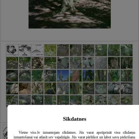
Sīkdatnes
Vietne viss.lv izmantojam sīkdatnes. Jūs varat apstiprināt visu sīkdatņu
izmantošanai vai atlasīt sev vajadzīgās. Jūs varat pārlūkot un labot savu piekrišanu