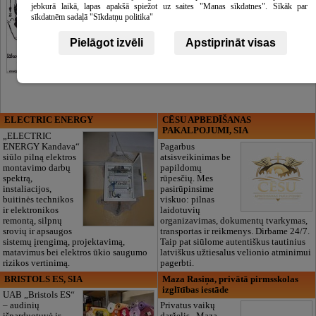
jebkurā laikā, lapas apakšā spiežot uz saites "Manas sīkdatnes". Sīkāk par
sīkdatnēm sadaļā "Sīkdatņu politika"
Pielāgot izvēli
Apstiprināt visas
ELECTRIC ENERGY
CĒSU APBEDĪŠANAS
PAKALPOJUMI, SIA
„ELECTRIC
ENERGY Kandava“
Pagarbus
siūlo pilną elektros
atsisveikinimas be
montavimo darbų
papildomų
spektrą,
rūpesčių. Mes
instaliacijos,
pasirūpinsime
buitinės technikos
viskuo: pilnas
ir elektronikos
laidotuvių
remontą, silpnų
organizavimas, dokumentų tvarkymas,
srovių ir apsaugos
transportas ir reikmenys. Dirbame 24/7.
sistemų įrengimą, projektavimą,
Taip pat siūlome autentiškus tautinius
matavimus bei elektros ūkio saugumo
latviškus užtiesalus velionio atminimui
rizikos vertinimą.
pagerbti.
BRISTOLS ES, SIA
Maza Rasiņa, privātā pirmsskolas
izglītības iestāde
UAB „Bristols ES“
– audinių
Privatus vaikų