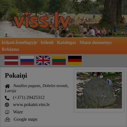
Ieškoti žemėlapyje
Ieškoti
Katalogas
Mano duomenys
Reklama
Pokaiņi
Naudītes pagasts, Dobeles novads,
Latvija
(+371) 29425312
www.pokaini.viss.lv
Waze
Google maps