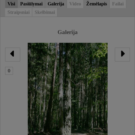
Visi
Pasiūlymai
Galerija
Video
Žemėlapis
Failai
Straipsniai
Skelbimai
Galerija
0