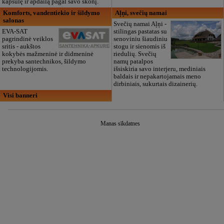
kapsulę ir apdailą pagal savo skonį.
Komforts, vandentiekio ir šildymo
Aļņi, svečių namai
salonas
Svečių namai Aļņi -
EVA-SAT
stilingas pastatas su
pagrindinė veiklos
senoviniu šiaudiniu
sritis - aukštos
stogu ir sienomis iš
kokybės mažmeninė ir didmeninė
riedulių. Svečių
prekyba santechnikos, šildymo
namų patalpos
technologijomis.
išsiskiria savo interjeru, mediniais
baldais ir nepakartojamais meno
dirbiniais, sukurtais dizainerių.
Visi banneri
Manas sīkdatnes