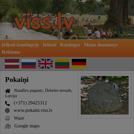
Ieškoti žemėlapyje
Ieškoti
Katalogas
Mano duomenys
Reklama
Pokaiņi
Naudītes pagasts, Dobeles novads,
Latvija
(+371) 29425312
www.pokaini.viss.lv
Waze
Google maps