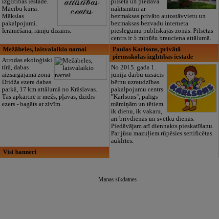
izglītības iestāde.
pilsētā un piedāvā
Mācību kursi.
naktsmītni ar
Mākslas
bezmaksas privāto autostāvvietu un
pakalpojumi.
bezmaksas bezvadu interneta
Ierāmēšana, rāmju dizains.
pieslēgumu publiskajās zonās. Pilsētas
centrs ir 5 minūšu brauciena attālumā.
Mežābeles, laisvalaikio namai
Paulas Karlsons, privātā
pirmsskolas izglītības iestāde
Atrodas ekoloģiski
tīrā, dabas
No 2015. gada 1.
aizsargājamā zonā
jūnija darbu uzsācis
Dridža ezera dabas
bērnu uzraudzības
parkā, 17 km attālumā no Krāslavas.
pakalpojumu centrs
Tās apkārtnē ir mežs, pļavas, dzidrs
"Karlsons", palīgs
ezers - bagāts ar zivīm.
māmiņām un tētiem
ik dienu, ik vakaru,
arī brīvdienās un svētku dienās.
Piedāvājam arī diennakts pieskatīšanu.
Par jūsu mazuļiem rūpēsies sertificētas
auklītes.
Visi banneri
Manas sīkdatnes