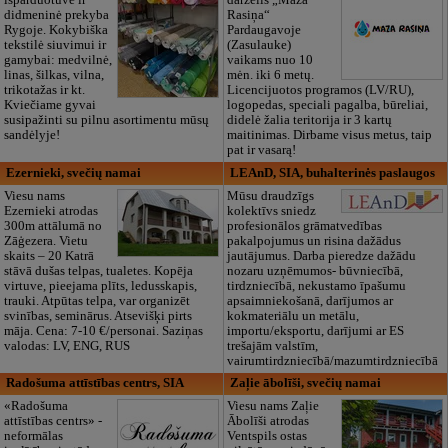
išparduotuvė ir
darželis „Maza
didmeninė prekyba
Rasiņa“
Rygoje. Kokybiška
Pardaugavoje
tekstilė siuvimui ir
(Zasulauke)
gamybai: medvilnė,
vaikams nuo 10
linas, šilkas, vilna,
mėn. iki 6 metų.
trikotažas ir kt.
Licencijuotos programos (LV/RU),
Kviečiame gyvai
logopedas, speciali pagalba, būreliai,
susipažinti su pilnu asortimentu mūsų
didelė žalia teritorija ir 3 kartų
sandėlyje!
maitinimas. Dirbame visus metus, taip
pat ir vasarą!
Ezernieki, svečių namai
LEAnD, SIA, buhalterinės paslaugos
Viesu nams
Mūsu draudzīgs
Ezernieki atrodas
kolektīvs sniedz
300m attālumā no
profesionālos grāmatvedības
Zāģezera. Vietu
pakalpojumus un risina dažādus
skaits – 20 Katrā
jautājumus. Darba pieredze dažādu
stāvā dušas telpas, tualetes. Kopēja
nozaru uzņēmumos- būvniecībā,
virtuve, pieejama plīts, ledusskapis,
tirdzniecībā, nekustamo īpašumu
trauki. Atpūtas telpa, var organizēt
apsaimniekošanā, darījumos ar
svinības, seminārus. Atsevišķi pirts
kokmateriālu un metālu,
māja. Cena: 7-10 €/personai. Saziņas
importu/eksportu, darījumi ar ES
valodas: LV, ENG, RUS
trešajām valstīm,
vairumtirdzniecībā/mazumtirdzniecībā
Radošuma attīstības centrs, SIA
Zaļie ābolīši, svečių namai
«Radošuma
Viesu nams Zaļie
attīstības centrs» -
Ābolīši atrodas
neformālas
Ventspils ostas