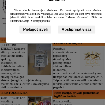
Vietne viss.lv izmantojam sīkdatnes. Jūs varat apstiprināt visu sīkdatņu
izmantošanai vai atlasīt sev vajadzīgās. Jūs varat pārlūkot un labot savu piekrišanu
jebkurā laikā, lapas apakšā spiežot uz saites "Manas sīkdatnes". Sīkāk par
sīkdatnēm sadaļā "Sīkdatņu politika"
Pielāgot izvēli
Apstiprināt visas
ELECTRIC ENERGY
CĒSU APBEDĪŠANAS
PAKALPOJUMI, SIA
„ELECTRIC
ENERGY Kandava“
Pagarbus
siūlo pilną elektros
atsisveikinimas be
montavimo darbų
papildomų
spektrą,
rūpesčių. Mes
instaliacijos,
pasirūpinsime
buitinės technikos
viskuo: pilnas
ir elektronikos
laidotuvių
remontą, silpnų
organizavimas, dokumentų tvarkymas,
srovių ir apsaugos
transportas ir reikmenys. Dirbame 24/7.
sistemų įrengimą, projektavimą,
Taip pat siūlome autentiškus tautinius
matavimus bei elektros ūkio saugumo
latviškus užtiesalus velionio atminimui
rizikos vertinimą.
pagerbti.
BRISTOLS ES, SIA
Maza Rasiņa, privātā pirmsskolas
izglītības iestāde
UAB „Bristols ES“
– audinių
Privatus vaikų