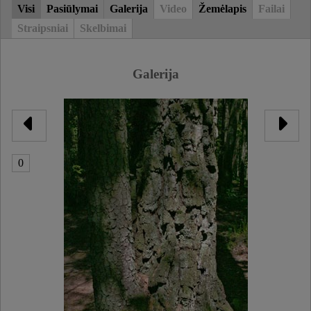
Visi
Pasiūlymai
Galerija
Video
Žemėlapis
Failai
Straipsniai
Skelbimai
Galerija
0