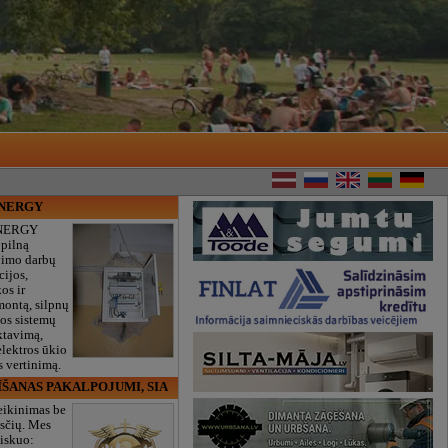
ENERGY
NERGY
 pilną
vimo darbų
cijos,
os ir
montą, silpnų
gos sistemų
ktavimą,
lektros ūkio
 vertinimą.
ĪŠANAS PAKALPOJUMI, SIA
eikinimas be
sčių. Mes
iskuo: