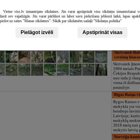
Rēzeknes tehn
Vietne viss.lv izmantojam sīkdatnes. Jūs varat apstiprināt visu sīkdatņu izmantošanai v
Piedāvātās izglī
tlasīt sev vajadzīgās. Jūs varat pārlūkot un labot savu piekrišanu jebkurā laikā, lapas apak
programmas:
piežot uz saites "Manas sīkdatnes". Sīkāk par sīkdatnēm sadaļā "Sīkdatņu politika"
Administratīvie
pakalpojumi, In
dizains, Autotr
Pielāgot izvēli
Apstiprināt visas
izgatavošana, 
Datorsistēmas,
elektrotehnika,
Skrivanek Balt
vertimų biura
Skrivanek Įmon
1994 metais Pra
Čekijos Respubl
nuo tada ji išau
viena iš didžia
pasaulyje.
Rīgas Raiņa v
Rygos Rainos v
mokykla yra vi
bendrojo lavini
Latvijoje, kurio
mokyklų mokin
2018 metų turi
mokytis latvių 
Norvēģu kamīn