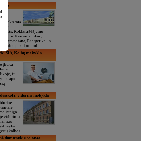
ikums
ai
tības
šā
 un sekretāra
terjera
ansports, Kokizstrādājumu
Būvdarbi, Komerczinības,
 Programmēšana, Enerģētika un
 Viesnīcu pakalpojumi
ic, SIA, Kalbų mokykla,
s
ė įkurta
hoje,
ikoje, ir
go ir tapo
usių
idusskola, vidurinė mokykla
idurinė
enintelė
mo įstaiga
je vidurinių
iai nuo
 galimybę
gestų kalbos.
i, dumtraukių salonas