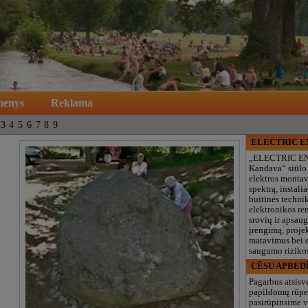
menys
Reklama
3
4
5
6
7
8
9
ELECTRIC 
„ELECTRIC E
Kandava“ siūlo
elektros monta
spektrą, instalia
buitinės technik
elektronikos re
srovių ir apsau
įrengimą, proje
matavimus bei e
saugumo rizikos
CĒSU APBED
Pagarbus atsisv
papildomų rūpe
pasirūpinsime v