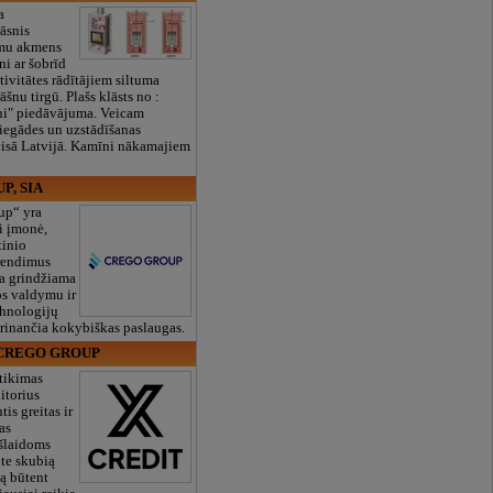
a
āsnis
omu akmens
i ar šobrīd
tivitātes rādītājiem siltuma
šnu tirgū. Plašs klāsts no :
i" piedāvājuma. Veicam
piegādes un uzstādīšanas
isā Latvijā. Kamīni nākamajiem
P, SIA
up“ yra
i įmonė,
tinio
rendimus
la grindžiama
os valdymu ir
chnologijų
krinančia kokybiškas paslaugas.
IA CREGO GROUP
tikimas
itorius
tis greitas ir
as
šlaidoms
te skubią
ą būtent