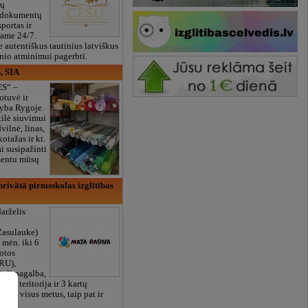
ių
 dokumentų
portas ir
bame 24/7.
e autentiškus tautinius latviškus
onio atminimui pagerbti.
, SIA
ES“ –
otuvė ir
yba Rygoje.
ilė siuvimui
vilnė, linas,
kotažas ir kt.
 susipažinti
imentu mūsų
rivātā pirmsskolas izglītības
arželis
Zasulauke)
 mėn. iki 6
otos
RU),
iali pagalba,
žalia teritorija ir 3 kartų
bame visus metus, taip pat ir