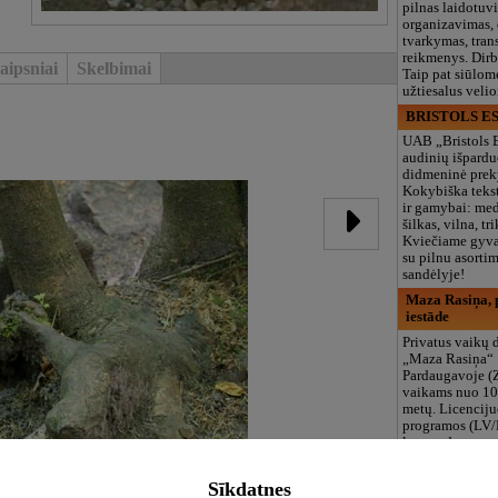
pilnas laidotuv
organizavimas,
tvarkymas, trans
reikmenys. Dir
aipsniai
Skelbimai
Taip pat siūlom
užtiesalus veli
BRISTOLS ES
UAB „Bristols 
audinių išpardu
didmeninė prek
Kokybiška tekst
ir gamybai: med
šilkas, vilna, tri
Kviečiame gyvai
su pilnu asort
sandėlyje!
Maza Rasiņa, p
iestāde
Privatus vaikų d
„Maza Rasiņa“
Pardaugavoje (
vaikams nuo 10
metų. Licenciju
programos (LV/
logopedas, spec
būreliai, didelė 
maitinimas. Dir
Sīkdatnes
vasarą!