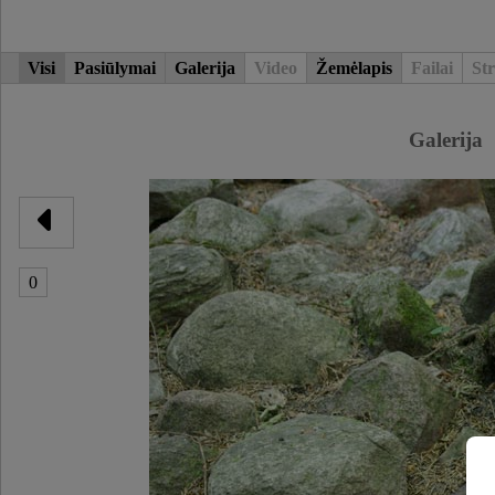
Visi
Pasiūlymai
Galerija
Video
Žemėlapis
Failai
Str
Galerija
0