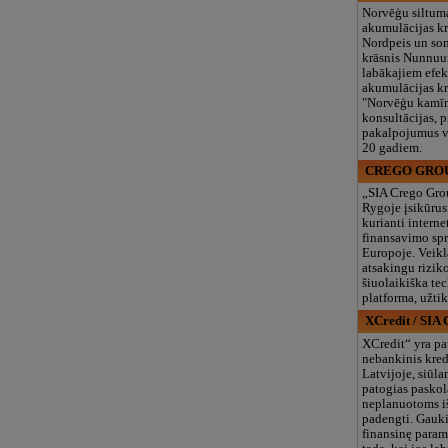
Norvēģu siltum
akumulācijas kr
Nordpeis un s
krāsnis Nunnuun
labākajiem efek
akumulācijas krā
"Norvēģu kamīn
konsultācijas, 
pakalpojumus v
20 gadiem.
CREGO GROU
„SIA Crego Gro
Rygoje įsikūrus
kurianti interne
finansavimo sp
Europoje. Veik
atsakingu rizik
šiuolaikiška te
platforma, užti
XCredit / S
XCredit“ yra pa
nebankinis kred
Latvijoje, siūlan
patogias paskol
neplanuotoms i
padengti. Gauki
finansinę param