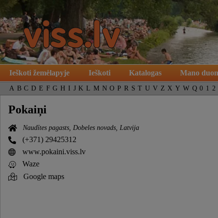
Ieškoti žemėlapyje
Ieškoti
Katalogas
Mano duo
A
B
C
D
E
F
G
H
I
J
K
L
M
N
O
P
R
S
T
U
V
Z
X
Y
W
Q
0
1
2
Pokaiņi
Naudītes pagasts, Dobeles novads, Latvija
(+371) 29425312
www.pokaini.viss.lv
Waze
Google maps