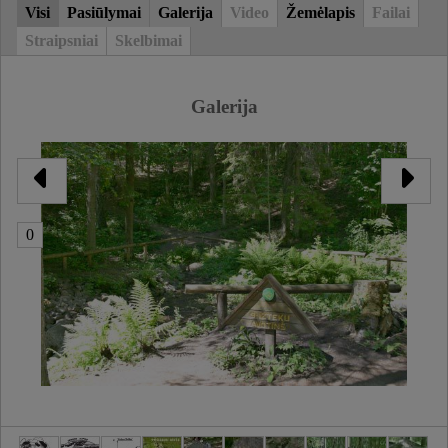
Visi
Pasiūlymai
Galerija
Video
Žemėlapis
Failai
Straipsniai
Skelbimai
Galerija
0