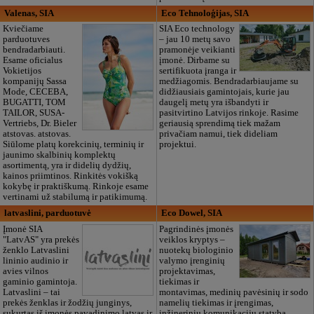
Valenas, SIA
Eco Tehnoloģijas, SIA
Kviečiame
SIA Eco technology
parduotuves
– jau 10 metų savo
bendradarbiauti.
pramonėje veikianti
Esame oficialus
įmonė. Dirbame su
Vokietijos
sertifikuota įranga ir
kompanijų Sassa
medžiagomis. Bendradarbiaujame su
Mode, CECEBA,
didžiausiais gamintojais, kurie jau
BUGATTI, TOM
daugelį metų yra išbandyti ir
TAILOR, SUSA-
pasitvirtino Latvijos rinkoje. Rasime
Vertriebs, Dr. Bieler
geriausią sprendimą tiek mažam
atstovas. atstovas.
privačiam namui, tiek dideliam
Siūlome platų korekcinių, terminių ir
projektui.
jaunimo skalbinių komplektų
asortimentą, yra ir didelių dydžių,
kainos priimtinos. Rinkitės vokišką
kokybę ir praktiškumą. Rinkoje esame
vertinami už stabilumą ir patikimumą.
latvaslini, parduotuvė
Eco Dowel, SIA
Įmonė SIA
Pagrindinės įmonės
"LatvAS" yra prekės
veiklos kryptys –
ženklo Latvaslini
nuotekų biologinio
lininio audinio ir
valymo įrenginių
avies vilnos
projektavimas,
gaminio gamintoja.
tiekimas ir
Latvaslini – tai
montavimas, medinių pavėsinių ir sodo
prekės ženklas ir žodžių junginys,
namelių tiekimas ir įrengimas,
sukurtas iš įmonės pavadinimo latvas ir
inžinerinių komunikacijų statyba.