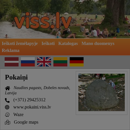
Ieškoti žemėlapyje
Ieškoti
Katalogas
Mano duomenys
Reklama
Pokaiņi
Naudītes pagasts, Dobeles novads,
Latvija
(+371) 29425312
www.pokaini.viss.lv
Waze
Google maps