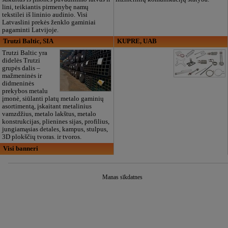
lini, teikiantis pirmenybę namų
tekstilei iš lininio audinio. Visi
Latvaslini prekės ženklo gaminiai
pagaminti Latvijoje.
Trutzi Baltic, SIA
KUPRE, UAB
Trutzi Baltic yra
didelės Trutzi
grupės dalis –
mažmeninės ir
didmeninės
prekybos metalu
įmonė, siūlanti platų metalo gaminių
asortimentą, įskaitant metalinius
vamzdžius, metalo lakštus, metalo
konstrukcijas, plienines sijas, profilius,
jungiamąsias detales, kampus, stulpus,
3D plokščių tvoras. ir tvoros.
Visi banneri
Manas sīkdatnes