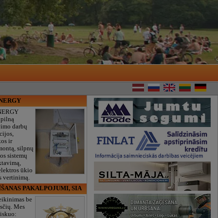
ENERGY
NERGY
 pilną
vimo darbų
cijos,
os ir
montą, silpnų
gos sistemų
ktavimą,
lektros ūkio
 vertinimą.
ĪŠANAS PAKALPOJUMI, SIA
eikinimas be
sčių. Mes
iskuo: