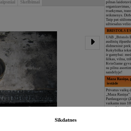
aipsniai
Skelbimai
pilnas laidotuv
organizavimas,
tvarkymas, trans
reikmenys. Dir
Taip pat siūlom
užtiesalus veli
BRISTOLS ES
UAB „Bristols 
audinių išpardu
didmeninė prek
Kokybiška tekst
ir gamybai: med
šilkas, vilna, tri
Kviečiame gyvai
su pilnu asort
sandėlyje!
Maza Rasiņa, p
iestāde
Privatus vaikų d
„Maza Rasiņa“
Pardaugavoje (
vaikams nuo 10
metų. Licenciju
programos (LV/
logopedas, spec
Sīkdatnes
būreliai, didelė 
maitinimas. Dir
vasarą!