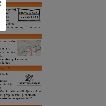
ai
šā
didelę patirtį
ų rinkoje
 sistemų
ė, savo
anti aukštos
mą ir aptarnavimą už prieinamą
mi
timai, stalo
,
 šampano
ai pėdkelnės
dų
ti vestuvių aksesuarai.
 darbas.
rs, SIA
ecības
ti
 amata
un mācekļi
s
Mehāniskās ventilācijas sistēmu
adu projektēšanu, pieņemšanu
Skursteņu un apkures ierīču