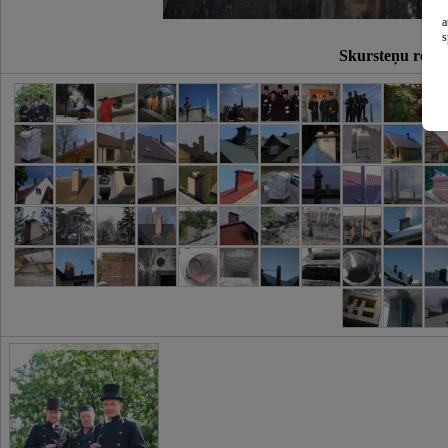
a
s
Skursteņu remo