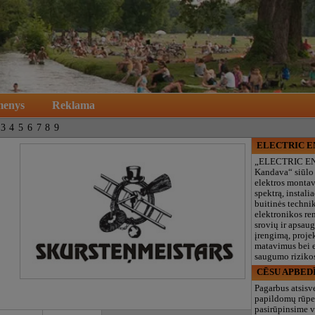
menys
Reklama
3
4
5
6
7
8
9
ELECTRIC 
„ELECTRIC E
Kandava“ siūlo
elektros monta
spektrą, instalia
buitinės technik
elektronikos re
srovių ir apsau
įrengimą, proje
matavimus bei e
saugumo rizikos
CĒSU APBED
Pagarbus atsisv
papildomų rūpe
pasirūpinsime v