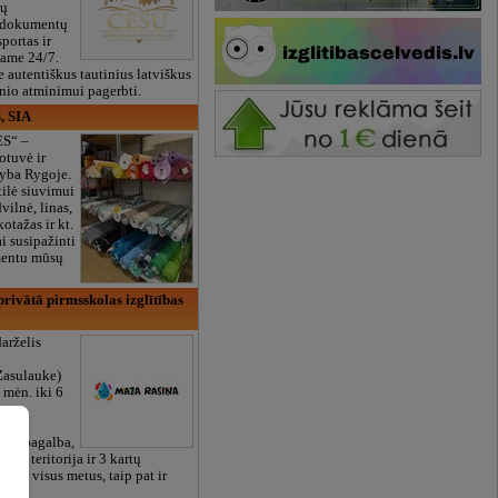
ių
 dokumentų
portas ir
bame 24/7.
e autentiškus tautinius latviškus
onio atminimui pagerbti.
, SIA
ES“ –
otuvė ir
yba Rygoje.
ilė siuvimui
vilnė, linas,
kotažas ir kt.
 susipažinti
imentu mūsų
rivātā pirmsskolas izglītības
arželis
Zasulauke)
 mėn. iki 6
otos
RU),
iali pagalba,
žalia teritorija ir 3 kartų
bame visus metus, taip pat ir