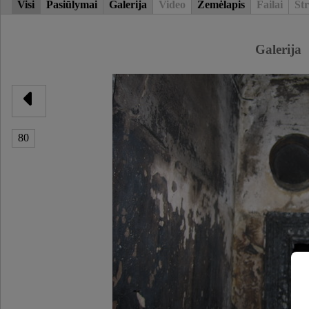
Visi
Pasiūlymai
Galerija
Video
Žemėlapis
Failai
Str
Galerija
80