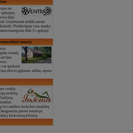
isas
ojas no
o apkopes,
rves daļu
omā. Uzņēmumā strādā astoņi
rbinieki. Piedāvājam visu marku
omerctransporta līdz 5 t apkopi
emoriālais muzejs
zejs
gada vasarā,
Latvijas
āves.
 var apskatīt
viņa dzīves gājuma, afišas, operu
nės veikla
 spyruoklių
 čiužinių
imaliai
vų bei aukštos kokybės minkštų
Daugiausia įmonė naudoja
ūrį į kiekvieną klientą.