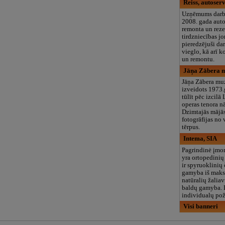
Reiss, autoserv
Uzņēmums darb
2008. gada aut
remonta un reze
tirdzniecības j
pieredzējuši da
vieglo, kā arī k
un remontu.
Jāņa Zābera m
Jāņa Zābera mu
izveidots 1973.
tūlīt pēc izcilā 
operas tenora n
Dzimtajās mājās
fotogrāfijas no 
tērpus.
Intema, SIA
Pagrindinė įmo
yra ortopedinių
ir spyruoklinių
gamyba iš maks
natūralių žalia
baldų gamyba. 
individualų poži
Visi banneri