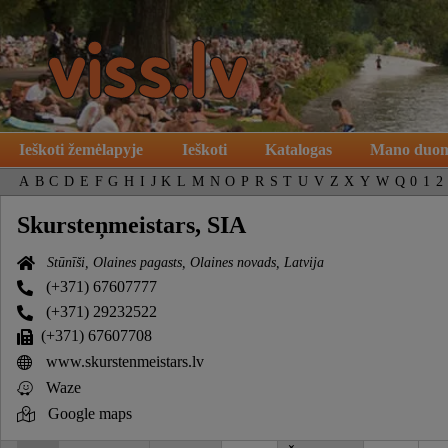
Ieškoti žemėlapyje
Ieškoti
Katalogas
Mano duo
A
B
C
D
E
F
G
H
I
J
K
L
M
N
O
P
R
S
T
U
V
Z
X
Y
W
Q
0
1
2
Skursteņmeistars, SIA
Stūnīši, Olaines pagasts, Olaines novads, Latvija
(+371) 67607777
(+371) 29232522
(+371) 67607708
www.skurstenmeistars.lv
Waze
Google maps