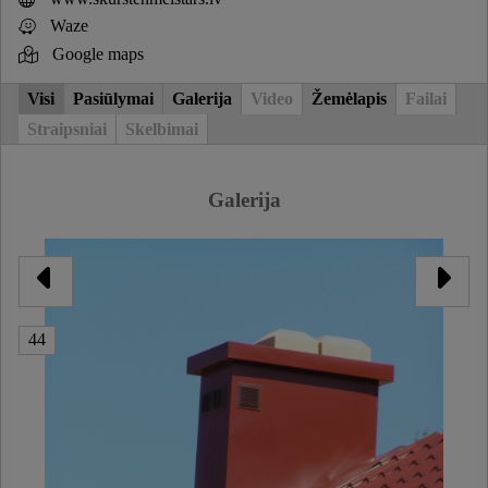
Waze
Google maps
Visi
Pasiūlymai
Galerija
Video
Žemėlapis
Failai
Straipsniai
Skelbimai
Galerija
44