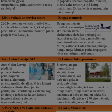
Kviečiame gyvai
logopedas, speciali pagalba, būreliai,
susipažinti su pilnu asortimentu mūsų
didelė žalia teritorija ir 3 kartų
sandėlyje!
maitinimas. Dirbame visus metus, taip
pat ir vasarą!
220.lv veikals un servisa centrs
Daugavas muzejs
220.lv interneta veikals piedāvā ērtu,
Daugavas muzejs
ātru ieprikšanos internetā, kā arī plašu
piedāvā, ekskursijas
preču klāstu, nodrošinot pasūtīto preču
skolēniem, kāzu
piegādi visā Latvijā.
ekskursijas, dažādas pedagoģiski
izzinošas nodarbības gan skolēniem
gan pirmsskolas vecuma bērniem.
Muzejs atrodas Doles muižas jaunajā
kungu mājā. Muižas parkā iespējams
rīkot saviesīgus pasākumus.
Arco Color Latvija, SIA
Pa Laimes Taku, pensionas
Arco Color Latvija
Piedāvājam pie
piedāvā
mums dzīvot
pulverkrāsošanas
staigājošiem
pakalpojumu
pensionāriem, kas
tērauda, alumīnija
paši tiek galā ar
un citu metālu detaļām. Mūsu klienti
sevi, dzīvošana
darbojas celtniecības, jumta
vienvietīgās istabiņās ēkas pirmajā un
pārklājumu, ventilācijas sistēmu, logu
otrajā stāvā, otrajā stāva ir arī dažas
un durvju ražošanā, kā arī dažādu
istabiņas ar dušu un tualeti iekšā, šīs
interjera dizaina elementu
istabiņas ir dārgākas - 270 eiro mēnesī,
izgatavošanas jomā.
parastās istabiņas - 250 eiro
A-Puce, SIA, CWT oficialus atstovas
Iks park, Visuomenė
Latvijoje