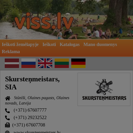
Ieškoti žemėlapyje
Ieškoti
Katalogas
Mano duomenys
Reklama
Skursteņmeistars,
SIA
Stūnīši, Olaines pagasts, Olaines
novads, Latvija
(+371) 67607777
(+371) 29232522
(+371) 67607708
www.skurstenmeistars.lv