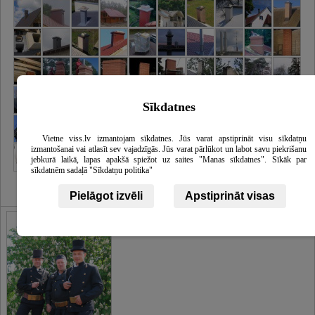
Sīkdatnes
Vietne viss.lv izmantojam sīkdatnes. Jūs varat apstiprināt visu sīkdatņu
izmantošanai vai atlasīt sev vajadzīgās. Jūs varat pārlūkot un labot savu piekrišanu
jebkurā laikā, lapas apakšā spiežot uz saites "Manas sīkdatnes". Sīkāk par
sīkdatnēm sadaļā "Sīkdatņu politika"
Pielāgot izvēli
Apstiprināt visas