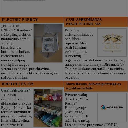
ELECTRIC ENERGY
CĒSU APBEDĪŠANAS
PAKALPOJUMI, SIA
„ELECTRIC
ENERGY Kandava“
Pagarbus
siūlo pilną elektros
atsisveikinimas be
montavimo darbų
papildomų
spektrą,
rūpesčių. Mes
instaliacijos,
pasirūpinsime
buitinės technikos
viskuo: pilnas
ir elektronikos
laidotuvių
remontą, silpnų
organizavimas, dokumentų tvarkymas,
srovių ir apsaugos
transportas ir reikmenys. Dirbame 24/7.
sistemų įrengimą, projektavimą,
Taip pat siūlome autentiškus tautinius
matavimus bei elektros ūkio saugumo
latviškus užtiesalus velionio atminimui
rizikos vertinimą.
pagerbti.
BRISTOLS ES, SIA
Maza Rasiņa, privātā pirmsskolas
izglītības iestāde
UAB „Bristols ES“
– audinių
Privatus vaikų
išparduotuvė ir
darželis „Maza
didmeninė prekyba
Rasiņa“
Rygoje. Kokybiška
Pardaugavoje
tekstilė siuvimui ir
(Zasulauke)
gamybai: medvilnė,
vaikams nuo 10
linas, šilkas, vilna,
mėn. iki 6 metų.
trikotažas ir kt.
Licencijuotos programos (LV/RU),