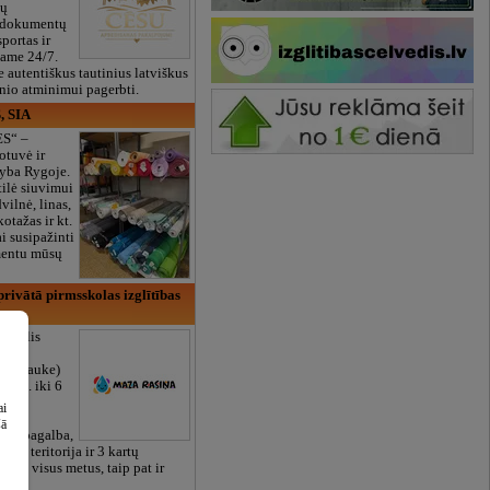
ių
 dokumentų
portas ir
bame 24/7.
e autentiškus tautinius latviškus
onio atminimui pagerbti.
, SIA
ES“ –
otuvė ir
yba Rygoje.
ilė siuvimui
vilnė, linas,
kotažas ir kt.
 susipažinti
imentu mūsų
rivātā pirmsskolas izglītības
arželis
Zasulauke)
 mėn. iki 6
otos
ai
RU),
šā
iali pagalba,
žalia teritorija ir 3 kartų
bame visus metus, taip pat ir