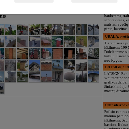
Bucefāls, užei
Butsefal užeigo
nts
banketams, stal
serviravimas, kar
maistas. Svečių
pirtis, baseinas.
URALA, sveči
Tikra rusiška pi
iškilmėms 100 
Didelė terasa 
kubilu. Esame v
nuo Rygos.
LATSIGN, SIA,
LATSIGN. Rekl
skaitmeninė sp
grafikos darbai
žiniasklaidoje, 
mašinų dizainas
Ūdensdzirnava
Poilsio centras 
malūno patalpos
iškilmėms. Sau
baseinu, liukso
su sūkurine voni