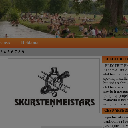
menys
Reklama
3
4
5
6
7
8
9
ELECTRIC 
„ELECTRIC E
Kandava“ siūlo
elektros monta
spektrą, instalia
buitinės technik
elektronikos re
srovių ir apsau
įrengimą, proje
matavimus bei e
saugumo rizikos
CĒSU APBED
Pagarbus atsisv
papildomų rūpe
pasirūpinsime v