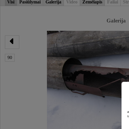
Visi
Pasiūlymai
Galerija
Video
Žemėlapis
Failai
Str
Galerija
90
a
s