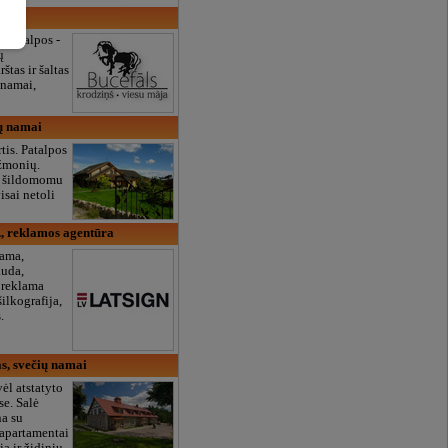
ga
s patalpos -
ų
štas ir šaltas
 namai,
ų namai
rtis. Patalpos
žmonių.
su šildomomu
isai netoli
 reklamos agentūra
ama,
auda,
, reklama
šilkografija,
.
s, svečių namai
vėl atstatyto
e. Salė
na su
 apartamentai
a ir židiniu.