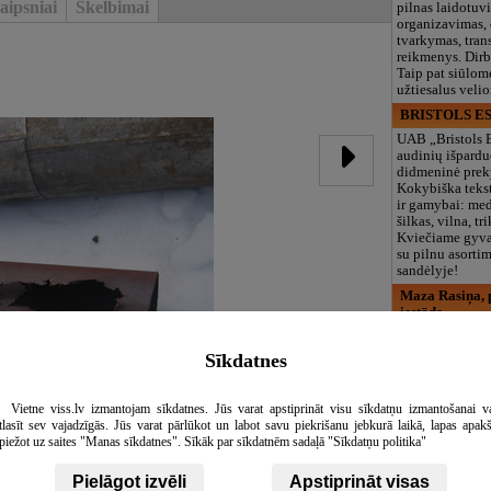
aipsniai
Skelbimai
pilnas laidotuv
organizavimas,
tvarkymas, trans
reikmenys. Dir
Taip pat siūlom
užtiesalus veli
BRISTOLS ES
UAB „Bristols 
audinių išpardu
didmeninė prek
Kokybiška tekst
ir gamybai: med
šilkas, vilna, tri
Kviečiame gyvai
su pilnu asort
sandėlyje!
Maza Rasiņa, p
iestāde
Privatus vaikų d
„Maza Rasiņa“
Sīkdatnes
Pardaugavoje (
vaikams nuo 10
metų. Licenciju
Vietne viss.lv izmantojam sīkdatnes. Jūs varat apstiprināt visu sīkdatņu izmantošanai v
programos (LV/
tlasīt sev vajadzīgās. Jūs varat pārlūkot un labot savu piekrišanu jebkurā laikā, lapas apak
logopedas, spec
piežot uz saites "Manas sīkdatnes". Sīkāk par sīkdatnēm sadaļā "Sīkdatņu politika"
būreliai, didelė 
maitinimas. Dir
Pielāgot izvēli
Apstiprināt visas
vasarą!