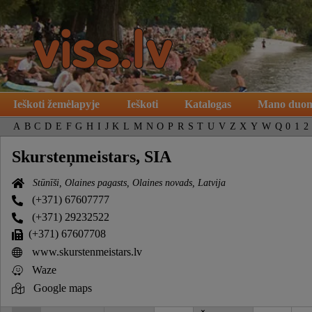
Ieškoti žemėlapyje
Ieškoti
Katalogas
Mano duo
A
B
C
D
E
F
G
H
I
J
K
L
M
N
O
P
R
S
T
U
V
Z
X
Y
W
Q
0
1
2
Skursteņmeistars, SIA
Stūnīši, Olaines pagasts, Olaines novads, Latvija
(+371) 67607777
(+371) 29232522
(+371) 67607708
www.skurstenmeistars.lv
Waze
Google maps