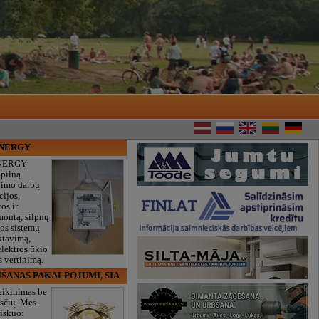
ENERGY
NERGY
 pilną
vimo darbų
cijos,
os ir
montą, silpnų
gos sistemų
ktavimą,
lektros ūkio
 vertinimą.
ĪŠANAS PAKALPOJUMI, SIA
eikinimas be
sčių. Mes
iskuo: