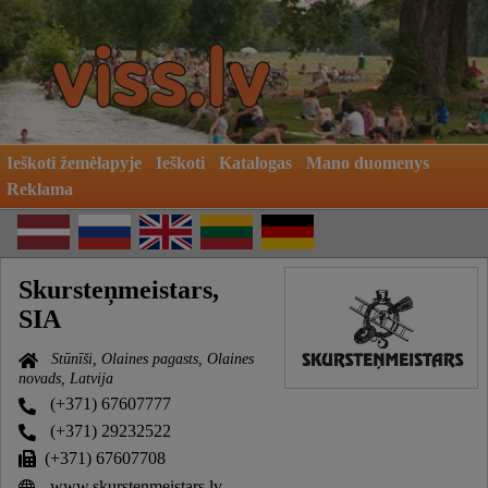
Ieškoti žemėlapyje
Ieškoti
Katalogas
Mano duomenys
Reklama
Skursteņmeistars,
SIA
Stūnīši, Olaines pagasts, Olaines
novads, Latvija
(+371) 67607777
(+371) 29232522
(+371) 67607708
www.skurstenmeistars.lv