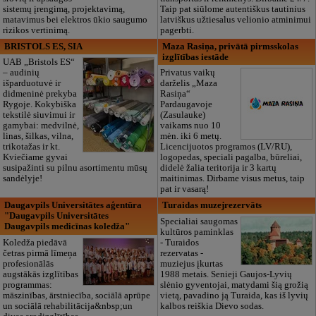
sistemų įrengimą, projektavimą,
Taip pat siūlome autentiškus tautinius
matavimus bei elektros ūkio saugumo
latviškus užtiesalus velionio atminimui
rizikos vertinimą.
pagerbti.
BRISTOLS ES, SIA
Maza Rasiņa, privātā pirmsskolas
izglītības iestāde
UAB „Bristols ES“
– audinių
Privatus vaikų
išparduotuvė ir
darželis „Maza
didmeninė prekyba
Rasiņa“
Rygoje. Kokybiška
Pardaugavoje
tekstilė siuvimui ir
(Zasulauke)
gamybai: medvilnė,
vaikams nuo 10
linas, šilkas, vilna,
mėn. iki 6 metų.
trikotažas ir kt.
Licencijuotos programos (LV/RU),
Kviečiame gyvai
logopedas, speciali pagalba, būreliai,
susipažinti su pilnu asortimentu mūsų
didelė žalia teritorija ir 3 kartų
sandėlyje!
maitinimas. Dirbame visus metus, taip
pat ir vasarą!
Daugavpils Universitātes aģentūra
Turaidas muzejrezervāts
"Daugavpils Universitātes
Specialiai saugomas
Daugavpils medicīnas koledža"
kultūros paminklas
Koledža piedāvā
- Turaidos
četras pirmā līmeņa
rezervatas -
profesionālās
muziejus įkurtas
augstākās izglītības
1988 metais. Senieji Gaujos-Lyvių
programmas:
slėnio gyventojai, matydami šią grožią
māszinības, ārstniecība, sociālā aprūpe
vietą, pavadino ją Turaida, kas iš lyvių
un sociālā rehabilitācija&nbsp;un
kalbos reiškia Dievo sodas.