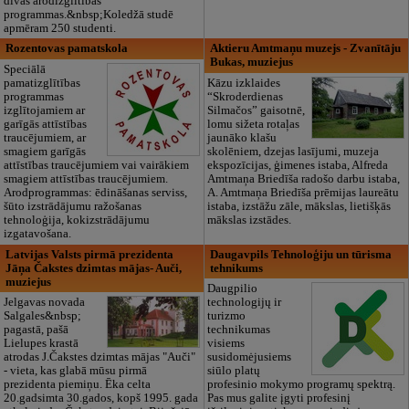
divas arodizglītības
programmas.&nbsp;Koledžā studē
apmēram 250 studenti.
Rozentovas pamatskola
Aktieru Amtmaņu muzejs - Zvanītāju
Bukas, muziejus
Speciālā
pamatizglītības
Kāzu izklaides
programmas
“Skroderdienas
izglītojamiem ar
Silmačos” gaisotnē,
garīgās attīstības
lomu sižeta rotaļas
traucējumiem, ar
jaunāko klašu
smagiem garīgās
skolēniem, dzejas lasījumi, muzeja
attīstības traucējumiem vai vairākiem
ekspozīcijas, ģimenes istaba, Alfreda
smagiem attīstības traucējumiem.
Amtmaņa Briedīša radošo darbu istaba,
Arodprogrammas: ēdināšanas serviss,
A. Amtmaņa Briedīša prēmijas laureātu
šūto izstrādājumu ražošanas
istaba, izstāžu zāle, mākslas, lietišķās
tehnoloģija, kokizstrādājumu
mākslas izstādes.
izgatavošana.
Latvijas Valsts pirmā prezidenta
Daugavpils Tehnoloģiju un tūrisma
Jāņa Čakstes dzimtas mājas- Auči,
tehnikums
muziejus
Daugpilio
Jelgavas novada
technologijų ir
Salgales&nbsp;
turizmo
pagastā, pašā
technikumas
Lielupes krastā
visiems
atrodas J.Čakstes dzimtas mājas "Auči"
susidomėjusiems
- vieta, kas glabā mūsu pirmā
siūlo platų
prezidenta piemiņu. Ēka celta
profesinio mokymo programų spektrą.
20.gadsimta 30.gados, kopš 1995. gada
Pas mus galite įgyti profesinį