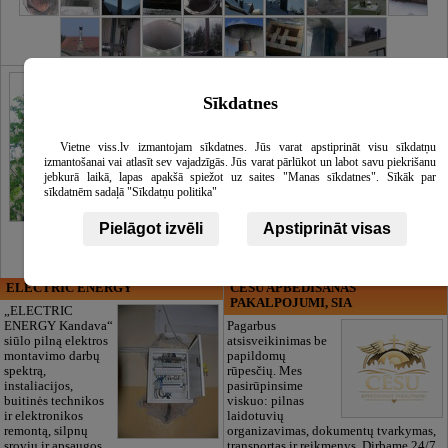
Sīkdatnes
Vietne viss.lv izmantojam sīkdatnes. Jūs varat apstiprināt visu sīkdatņu
izmantošanai vai atlasīt sev vajadzīgās. Jūs varat pārlūkot un labot savu piekrišanu
jebkurā laikā, lapas apakšā spiežot uz saites "Manas sīkdatnes". Sīkāk par
sīkdatnēm sadaļā "Sīkdatņu politika"
Pielāgot izvēli
Apstiprināt visas
ELECTRIC ENERGY
CĒSU APBEDĪŠANAS
PAKALPOJUMI, SIA
„ELECTRIC
ENERGY Kandava“
Pagarbus
siūlo pilną elektros
atsisveikinimas be
montavimo darbų
papildomų
spektrą,
rūpesčių. Mes
instaliacijos,
pasirūpinsime
buitinės technikos
viskuo: pilnas
ir elektronikos
laidotuvių
remontą, silpnų
organizavimas, dokumentų tvarkymas,
srovių ir apsaugos
transportas ir reikmenys. Dirbame 24/7.