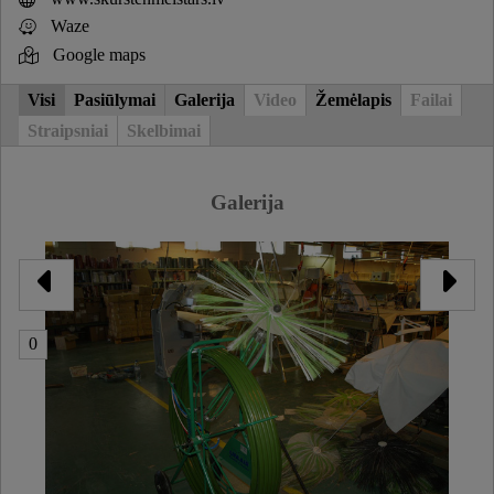
Waze
Google maps
Visi
Pasiūlymai
Galerija
Video
Žemėlapis
Failai
Straipsniai
Skelbimai
Galerija
0