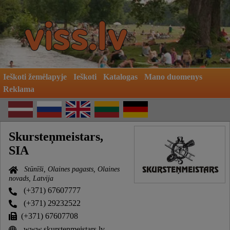
Ieškoti žemėlapyje
Ieškoti
Katalogas
Mano duomenys
Reklama
Skursteņmeistars,
SIA
Stūnīši, Olaines pagasts, Olaines
novads, Latvija
(+371) 67607777
(+371) 29232522
(+371) 67607708
www.skurstenmeistars.lv