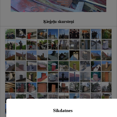
Ķieģeļu skursteņi
Sīkdatnes