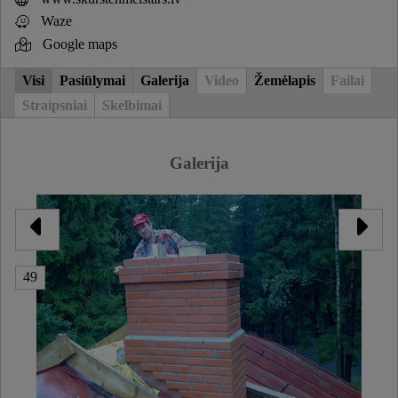
Waze
Google maps
Visi
Pasiūlymai
Galerija
Video
Žemėlapis
Failai
Straipsniai
Skelbimai
Galerija
49