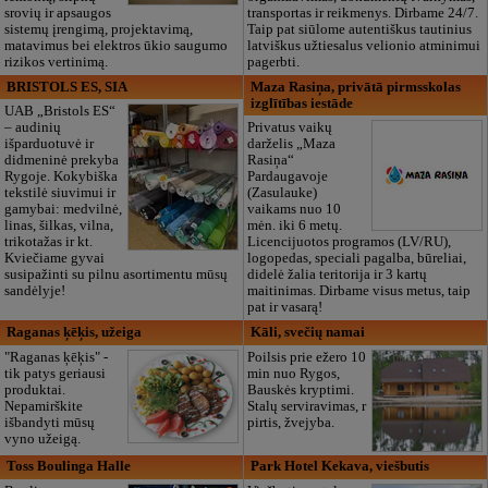
srovių ir apsaugos
transportas ir reikmenys. Dirbame 24/7.
sistemų įrengimą, projektavimą,
Taip pat siūlome autentiškus tautinius
matavimus bei elektros ūkio saugumo
latviškus užtiesalus velionio atminimui
rizikos vertinimą.
pagerbti.
BRISTOLS ES, SIA
Maza Rasiņa, privātā pirmsskolas
izglītības iestāde
UAB „Bristols ES“
– audinių
Privatus vaikų
išparduotuvė ir
darželis „Maza
didmeninė prekyba
Rasiņa“
Rygoje. Kokybiška
Pardaugavoje
tekstilė siuvimui ir
(Zasulauke)
gamybai: medvilnė,
vaikams nuo 10
linas, šilkas, vilna,
mėn. iki 6 metų.
trikotažas ir kt.
Licencijuotos programos (LV/RU),
Kviečiame gyvai
logopedas, speciali pagalba, būreliai,
susipažinti su pilnu asortimentu mūsų
didelė žalia teritorija ir 3 kartų
sandėlyje!
maitinimas. Dirbame visus metus, taip
pat ir vasarą!
Raganas ķēķis, užeiga
Kāli, svečių namai
"Raganas ķēķis" -
Poilsis prie ežero 10
tik patys geriausi
min nuo Rygos,
produktai.
Bauskės kryptimi.
Nepamirškite
Stalų serviravimas, r
išbandyti mūsų
pirtis, žvejyba.
vyno užeigą.
Toss Boulinga Halle
Park Hotel Kekava, viešbutis