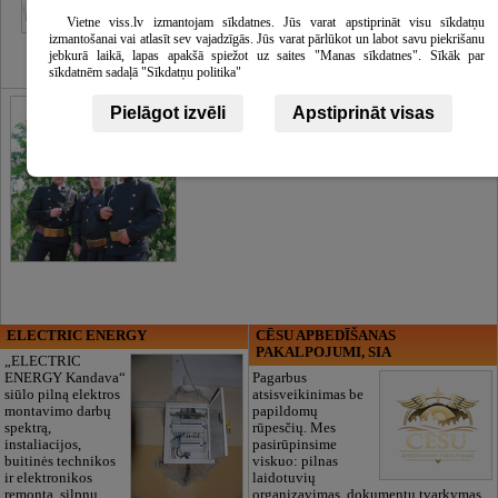
Vietne viss.lv izmantojam sīkdatnes. Jūs varat apstiprināt visu sīkdatņu
izmantošanai vai atlasīt sev vajadzīgās. Jūs varat pārlūkot un labot savu piekrišanu
jebkurā laikā, lapas apakšā spiežot uz saites "Manas sīkdatnes". Sīkāk par
sīkdatnēm sadaļā "Sīkdatņu politika"
Pielāgot izvēli
Apstiprināt visas
ELECTRIC ENERGY
CĒSU APBEDĪŠANAS
PAKALPOJUMI, SIA
„ELECTRIC
ENERGY Kandava“
Pagarbus
siūlo pilną elektros
atsisveikinimas be
montavimo darbų
papildomų
spektrą,
rūpesčių. Mes
instaliacijos,
pasirūpinsime
buitinės technikos
viskuo: pilnas
ir elektronikos
laidotuvių
remontą, silpnų
organizavimas, dokumentų tvarkymas,