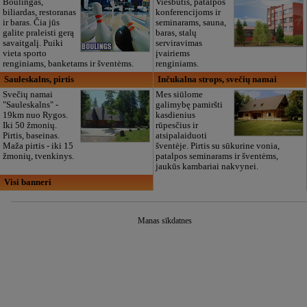
Boulingas,
Viešbutis, patalpos
biliardas, restoranas
konferencijoms ir
ir baras. Čia jūs
seminarams, sauna,
galite praleisti gerą
baras, stalų
savaitgalį. Puiki
serviravimas
vieta sporto
įvairiems
renginiams, banketams ir šventėms.
renginiams.
Sauleskalns, pirtis
Inčukalna strops, svečių namai
Svečių namai
Mes siūlome
"Sauleskalns" -
galimybę pamiršti
19km nuo Rygos.
kasdienius
Iki 50 žmonių.
rūpesčius ir
Pirtis, baseinas.
atsipalaiduoti
Maža pirtis - iki 15
šventėje. Pirtis su sūkurine vonia,
žmonių, tvenkinys.
patalpos seminarams ir šventėms,
jaukūs kambariai nakvynei.
Visi banneri
Manas sīkdatnes