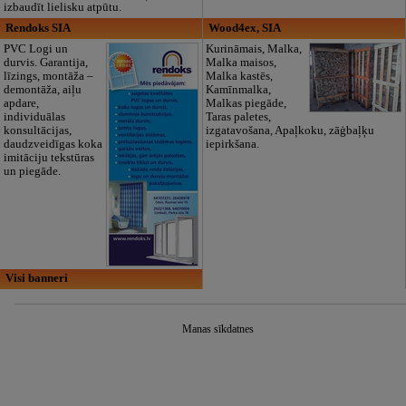
izbaudīt lielisku atpūtu.
Rendoks SIA
Wood4ex, SIA
PVC Logi un
Kurināmais, Malka,
durvis. Garantija,
Malka maisos,
līzings, montāža –
Malka kastēs,
demontāža, aiļu
Kamīnmalka,
apdare,
Malkas piegāde,
individuālas
Taras paletes,
konsultācijas,
izgatavošana, Apaļkoku, zāģbaļķu
daudzveidīgas koka
iepirkšana.
imitāciju tekstūras
un piegāde.
Visi banneri
Manas sīkdatnes