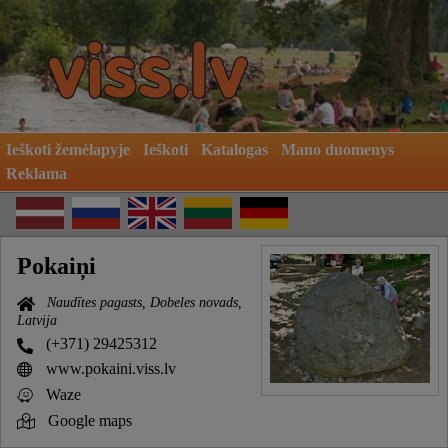
Ieškoti žemėlapyje
Ieškoti
Katalogas
Mano duomenys
Reklama
Pokaiņi
Naudītes pagasts, Dobeles novads,
Latvija
(+371) 29425312
www.pokaini.viss.lv
Waze
Google maps