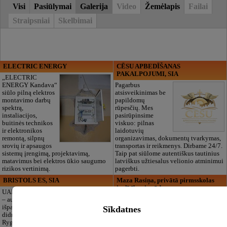
Visi
Pasiūlymai
Galerija
Video
Žemėlapis
Failai
Straipsniai
Skelbimai
ELECTRIC ENERGY
CĒSU APBEDĪŠANAS
PAKALPOJUMI, SIA
„ELECTRIC
ENERGY Kandava“
Pagarbus
siūlo pilną elektros
atsisveikinimas be
montavimo darbų
papildomų
spektrą,
rūpesčių. Mes
instaliacijos,
pasirūpinsime
buitinės technikos
viskuo: pilnas
ir elektronikos
laidotuvių
remontą, silpnų
organizavimas, dokumentų tvarkymas,
srovių ir apsaugos
transportas ir reikmenys. Dirbame 24/7.
sistemų įrengimą, projektavimą,
Taip pat siūlome autentiškus tautinius
matavimus bei elektros ūkio saugumo
latviškus užtiesalus velionio atminimui
rizikos vertinimą.
pagerbti.
BRISTOLS ES, SIA
Maza Rasiņa, privātā pirmsskolas
izglītības iestāde
UAB „Bristols ES“
– audinių
Privatus vaikų
išparduotuvė ir
darželis „Maza
Sīkdatnes
didmeninė prekyba
Rasiņa“
Rygoje. Kokybiška
Pardaugavoje