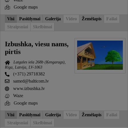
Google maps
Visi
Pasiūlymai
Galerija
Video
Žemėlapis
Failai
Straipsniai
Skelbimai
Izbushka, viesu nams,
pirtis
Latgales iela 268b (Ķengarags),
Rīga, Latvija, LV-1063
(+371) 29718382
samed@balticom.lv
www.izbushka.lv
Waze
Google maps
Visi
Pasiūlymai
Galerija
Video
Žemėlapis
Failai
Straipsniai
Skelbimai