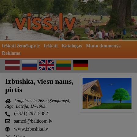
Ieškoti žemėlapyje
Ieškoti
Katalogas
Mano duomenys
Reklama
Izbushka, viesu nams,
pirtis
Latgales iela 268b (Ķengarags),
Rīga, Latvija, LV-1063
(+371) 29718382
samed@balticom.lv
www.izbushka.lv
Waze