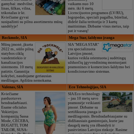
gamybai: medvilnė,
vaikams nuo 10
linas, šilkas, vilna,
mėn. iki 6 metų.
trikotažas ir kt.
Licencijuotos programos (LV/RU),
Kviečiame gyvai
logopedas, speciali pagalba, būreliai,
susipažinti su pilnu asortimentu mūsų
didelė žalia teritorija ir 3 kartų
sandėlyje!
maitinimas. Dirbame visus metus, taip
pat ir vasarą!
Rockmole, SIA
Mega Star, šaldymo įranga
Mūsų įmonė, įkurta
SIA "MEGA STAR"
2022 m., siūlo pilną
yra specializuota
statybos ciklą
Latvijos įmonė,
vandentiekio ir
kurios veikla orientuota į sudėtingų
kanalizacijos
užduočių įgyvendinimą montuojant
sistemoms. 10 metų
pramonines ir komercines šaldymo bei
patirtis. Garantija
kondicionavimo sistemas.
kokybei, naudojame geriausias
medžiagas. Apžiūra nemokama.
Valenas, SIA
Eco Tehnoloģijas, SIA
Kviečiame
SIA Eco technology
parduotuves
– jau 10 metų savo
bendradarbiauti.
pramonėje veikianti
Esame oficialus
įmonė. Dirbame su
Vokietijos
sertifikuota įranga ir
kompanijų Sassa
medžiagomis. Bendradarbiaujame su
Mode, CECEBA,
didžiausiais gamintojais, kurie jau
BUGATTI, TOM
daugelį metų yra išbandyti ir
TAILOR, SUSA-
pasitvirtino Latvijos rinkoje. Rasime