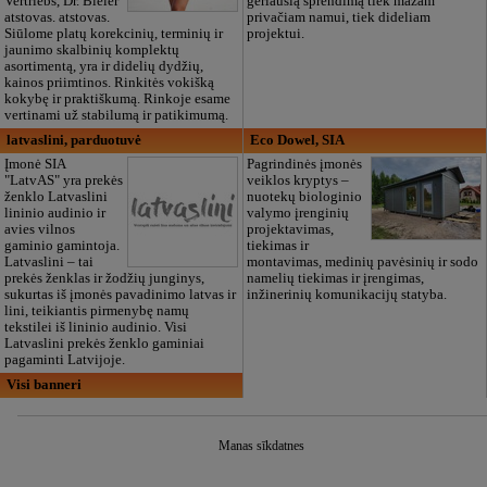
Vertriebs, Dr. Bieler
geriausią sprendimą tiek mažam
atstovas. atstovas.
privačiam namui, tiek dideliam
Siūlome platų korekcinių, terminių ir
projektui.
jaunimo skalbinių komplektų
asortimentą, yra ir didelių dydžių,
kainos priimtinos. Rinkitės vokišką
kokybę ir praktiškumą. Rinkoje esame
vertinami už stabilumą ir patikimumą.
latvaslini, parduotuvė
Eco Dowel, SIA
Įmonė SIA
Pagrindinės įmonės
"LatvAS" yra prekės
veiklos kryptys –
ženklo Latvaslini
nuotekų biologinio
lininio audinio ir
valymo įrenginių
avies vilnos
projektavimas,
gaminio gamintoja.
tiekimas ir
Latvaslini – tai
montavimas, medinių pavėsinių ir sodo
prekės ženklas ir žodžių junginys,
namelių tiekimas ir įrengimas,
sukurtas iš įmonės pavadinimo latvas ir
inžinerinių komunikacijų statyba.
lini, teikiantis pirmenybę namų
tekstilei iš lininio audinio. Visi
Latvaslini prekės ženklo gaminiai
pagaminti Latvijoje.
Visi banneri
Manas sīkdatnes