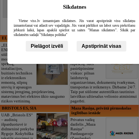
Sīkdatnes
Relaksacijos zonos
Saunos
Vietne viss.lv izmantojam sīkdatnes. Jūs varat apstiprināt visu sīkdatņu
izmantošanai vai atlasīt sev vajadzīgās. Jūs varat pārlūkot un labot savu piekrišanu
jebkurā laikā, lapas apakšā spiežot uz saites "Manas sīkdatnes". Sīkāk par
sīkdatnēm sadaļā "Sīkdatņu politika"
ELECTRIC ENERGY
CĒSU APBEDĪŠANAS
PAKALPOJUMI, SIA
„ELECTRIC
Pielāgot izvēli
Apstiprināt visas
ENERGY Kandava“
Pagarbus
siūlo pilną elektros
atsisveikinimas be
montavimo darbų
papildomų
spektrą,
rūpesčių. Mes
instaliacijos,
pasirūpinsime
buitinės technikos
viskuo: pilnas
ir elektronikos
laidotuvių
remontą, silpnų
organizavimas, dokumentų tvarkymas,
srovių ir apsaugos
transportas ir reikmenys. Dirbame 24/7.
sistemų įrengimą, projektavimą,
Taip pat siūlome autentiškus tautinius
matavimus bei elektros ūkio saugumo
latviškus užtiesalus velionio atminimui
rizikos vertinimą.
pagerbti.
BRISTOLS ES, SIA
Maza Rasiņa, privātā pirmsskolas
izglītības iestāde
UAB „Bristols ES“
– audinių
Privatus vaikų
išparduotuvė ir
darželis „Maza
didmeninė prekyba
Rasiņa“
Rygoje. Kokybiška
Pardaugavoje
tekstilė siuvimui ir
(Zasulauke)