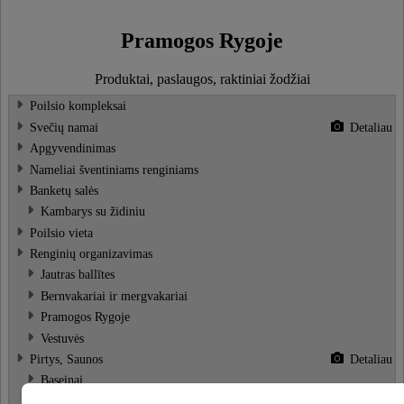
Pramogos Rygoje
Produktai, paslaugos, raktiniai žodžiai
Poilsio kompleksai
Svečių namai
Detaliau
Apgyvendinimas
Nameliai šventiniams renginiams
Banketų salės
Kambarys su židiniu
Poilsio vieta
Renginių organizavimas
Jautras ballītes
Bernvakariai ir mergvakariai
Pramogos Rygoje
Vestuvės
Pirtys, Saunos
Detaliau
Baseinai
Rusiška pirtis