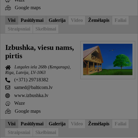
Google maps
Visi
Pasiūlymai
Galerija
Video
Žemėlapis
Failai
Straipsniai
Skelbimai
Izbushka, viesu nams,
pirtis
Latgales iela 268b (Ķengarags),
Rīga, Latvija, LV-1063
(+371) 29718382
samed@balticom.lv
www.izbushka.lv
Waze
Google maps
Visi
Pasiūlymai
Galerija
Video
Žemėlapis
Failai
Straipsniai
Skelbimai