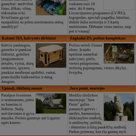
gamybai: medvilnė,
vaikams nuo 10
linas, šilkas, vilna,
mėn. iki 6 metų.
trikotažas ir kt.
Licencijuotos programos (LV/RU),
Kviečiame gyvai
logopedas, speciali pagalba, būreliai,
susipažinti su pilnu asortimentu mūsų
didelė žalia teritorija ir 3 kartų
sandėlyje!
maitinimas. Dirbame visus metus, taip
pat ir vasarą!
Kalumi SIA, kalvystės dirbiniai
Zāgkalni ZS, poilsio kompleksas
Kalvio paslaugos,
Poilsis netoli Usmas
grotelės ir įrankiai
ežero. Įvairūs
židiniui, geležies
rąstiniai nameliai
jungiamosios
nakvynei, pirtis,
detalės, vyriai, durų
vietos palapinėms,
rankenos, spynos,
treilerių pajungimas, vietos iškylai,
įrankiai medienai apdirbti, vartai,
žvejyba.
prancūziški balkonėliai ir daug
daugiau.
Upmaļi, iškilmių namai
Jura putni, muziejus
Patalpos šventėms
Medžio drožybos
ir seminarams, pirtis
muziejuje "Jura
su baseinu ir
Putni" galite
židiniu. Stalų
pamatyti gerves -
serviravimas ir gyva
meilės, harmonijos,
muzika. Poilsis gamtoje ant Ligatne
ištikimybės simbolį,
upės kranto.
ir amžinybę; pelėdą
- išminties ir kitų paukščių simbolį.
Parkas primena, kas čia gamtą myli.