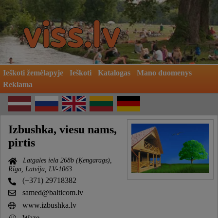
Ieškoti žemėlapyje
Ieškoti
Katalogas
Mano duomenys
Reklama
Izbushka, viesu nams,
pirtis
Latgales iela 268b (Ķengarags),
Rīga, Latvija, LV-1063
(+371) 29718382
samed@balticom.lv
www.izbushka.lv
Waze