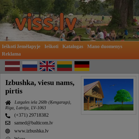
Ieškoti žemėlapyje
Ieškoti
Katalogas
Mano duomenys
Reklama
Izbushka, viesu nams,
pirtis
Latgales iela 268b (Ķengarags),
Rīga, Latvija, LV-1063
(+371) 29718382
samed@balticom.lv
www.izbushka.lv
Waze