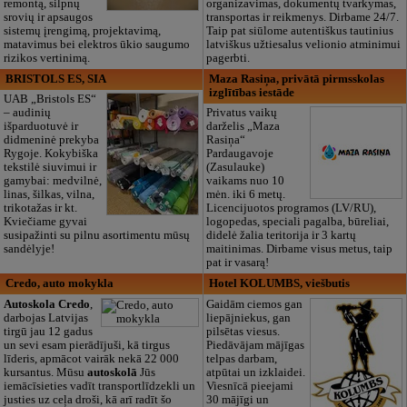
remontą, silpnų
organizavimas, dokumentų tvarkymas,
srovių ir apsaugos
transportas ir reikmenys. Dirbame 24/7.
sistemų įrengimą, projektavimą,
Taip pat siūlome autentiškus tautinius
matavimus bei elektros ūkio saugumo
latviškus užtiesalus velionio atminimui
rizikos vertinimą.
pagerbti.
BRISTOLS ES, SIA
Maza Rasiņa, privātā pirmsskolas
izglītības iestāde
UAB „Bristols ES“
– audinių
Privatus vaikų
išparduotuvė ir
darželis „Maza
didmeninė prekyba
Rasiņa“
Rygoje. Kokybiška
Pardaugavoje
tekstilė siuvimui ir
(Zasulauke)
gamybai: medvilnė,
vaikams nuo 10
linas, šilkas, vilna,
mėn. iki 6 metų.
trikotažas ir kt.
Licencijuotos programos (LV/RU),
Kviečiame gyvai
logopedas, speciali pagalba, būreliai,
susipažinti su pilnu asortimentu mūsų
didelė žalia teritorija ir 3 kartų
sandėlyje!
maitinimas. Dirbame visus metus, taip
pat ir vasarą!
Credo, auto mokykla
Hotel KOLUMBS, viešbutis
Autoskola Credo
,
Gaidām ciemos gan
darbojas Latvijas
liepājniekus, gan
tirgū jau 12 gadus
pilsētas viesus.
un sevi esam pierādījuši, kā tirgus
Piedāvājam mājīgas
līderis, apmācot vairāk nekā 22 000
telpas darbam,
kursantus. Mūsu
autoskolā
Jūs
atpūtai un izklaidei.
iemācīsieties vadīt transportlīdzekli un
Viesnīcā pieejami
justies uz ceļa droši, kā arī radīt šo
30 mājīgi un