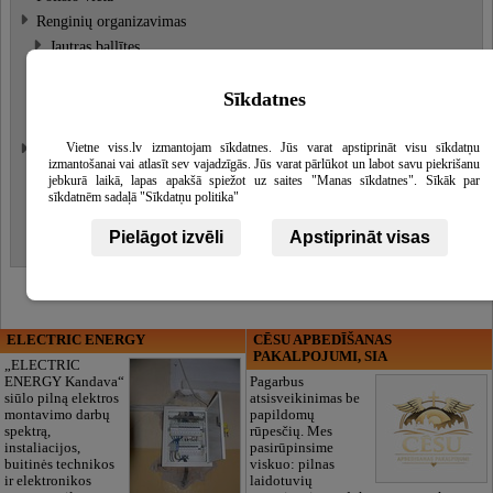
Renginių organizavimas
Jautras ballītes
Bernvakariai ir mergvakariai
Sīkdatnes
Pramogos Rygoje
Vestuvės
Vietne viss.lv izmantojam sīkdatnes. Jūs varat apstiprināt visu sīkdatņu
Pirtys, Saunos
Detaliau
izmantošanai vai atlasīt sev vajadzīgās. Jūs varat pārlūkot un labot savu piekrišanu
Baseinai
jebkurā laikā, lapas apakšā spiežot uz saites "Manas sīkdatnes". Sīkāk par
sīkdatnēm sadaļā "Sīkdatņu politika"
Rusiška pirtis
Relaksacijos zonos
Pielāgot izvēli
Apstiprināt visas
Saunos
ELECTRIC ENERGY
CĒSU APBEDĪŠANAS
PAKALPOJUMI, SIA
„ELECTRIC
ENERGY Kandava“
Pagarbus
siūlo pilną elektros
atsisveikinimas be
montavimo darbų
papildomų
spektrą,
rūpesčių. Mes
instaliacijos,
pasirūpinsime
buitinės technikos
viskuo: pilnas
ir elektronikos
laidotuvių