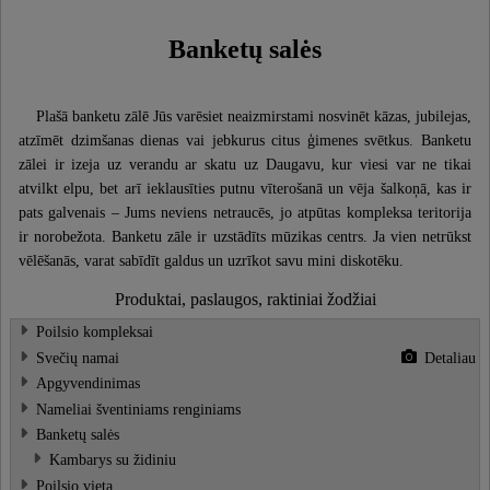
Banketų salės
Plašā banketu zālē Jūs varēsiet neaizmirstami nosvinēt kāzas, jubilejas,
atzīmēt dzimšanas dienas vai jebkurus citus ģimenes svētkus. Banketu
zālei ir izeja uz verandu ar skatu uz Daugavu, kur viesi var ne tikai
atvilkt elpu, bet arī ieklausīties putnu vīterošanā un vēja šalkoņā, kas ir
pats galvenais – Jums neviens netraucēs, jo atpūtas kompleksa teritorija
ir norobežota. Banketu zāle ir uzstādīts mūzikas centrs. Ja vien netrūkst
vēlēšanās, varat sabīdīt galdus un uzrīkot savu mini diskotēku.
Produktai, paslaugos, raktiniai žodžiai
Poilsio kompleksai
Svečių namai
Detaliau
Apgyvendinimas
Nameliai šventiniams renginiams
Banketų salės
Kambarys su židiniu
Poilsio vieta