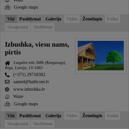
Google maps
Visi
Pasiūlymai
Galerija
Video
Žemėlapis
Failai
Straipsniai
Skelbimai
Izbushka, viesu nams,
pirtis
Latgales iela 268b (Ķengarags),
Rīga, Latvija, LV-1063
(+371) 29718382
samed@balticom.lv
www.izbushka.lv
Waze
Google maps
Visi
Pasiūlymai
Galerija
Video
Žemėlapis
Failai
Straipsniai
Skelbimai