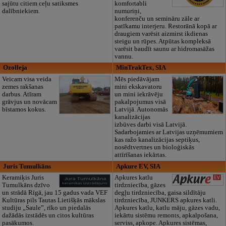
sajūtu citiem ceļu satiksmes
komfortabli
dalībniekiem.
numuriņi,
konferenču un semināru zāle ar
patīkamu interjeru. Restorānā kopā ar
draugiem varēsit aizmirst ikdienas
steigu un rūpes. Atpūtas kompleksā
varēsit baudīt saunu ar hidromasāžas
vannu.
Ozolleja
MinTrakTex, SIA
Veicam visa veida
Mēs piedāvājam
zemes rakšanas
mini ekskavatoru
darbus. Atīram
un mini iekrāvēju
grāvjus un novācam
pakalpojumus visā
bīstamos kokus.
Latvijā. Autonomās
kanalizācijas
izbūves darbi visā Latvijā.
Sadarbojamies ar Latvijas uzņēmumiem
kas ražo kanalizācijas septiķus,
nosēdtvertnes un bioloģiskās
attīrīšanas iekārtas.
Juris Tumulkāns
Apkure EV, SIA
Keramiķis Juris
Apkures katlu
Tumulkāns dzīvo
tirdzniecība, gāzes
un strādā Rīgā, jau 15 gadus vada VEF
degļu tirdzniecība, gaisa sildītāju
Kultūras pils Tautas Lietišķās mākslas
tirdzniecība, JUNKERS apkures katli.
studiju „Saule”, rīko un piedalās
Apkures katlu, katlu māju, gāzes vadu,
dažādās izstādēs un citos kultūras
iekārtu sistēmu remonts, apkalpošana,
pasākumos.
serviss, apkope. Apkures sistēmas,