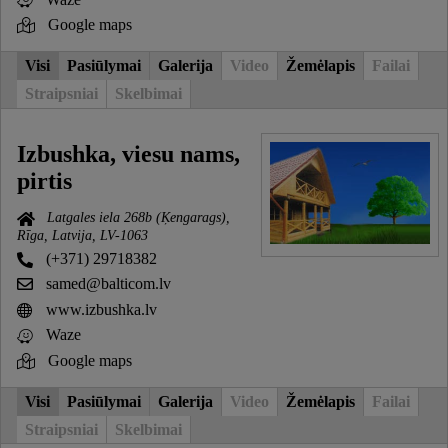
Google maps
Visi
Pasiūlymai
Galerija
Video
Žemėlapis
Failai
Straipsniai
Skelbimai
Izbushka, viesu nams,
pirtis
Latgales iela 268b (Ķengarags),
Rīga, Latvija, LV-1063
(+371) 29718382
samed@balticom.lv
www.izbushka.lv
Waze
Google maps
Visi
Pasiūlymai
Galerija
Video
Žemėlapis
Failai
Straipsniai
Skelbimai