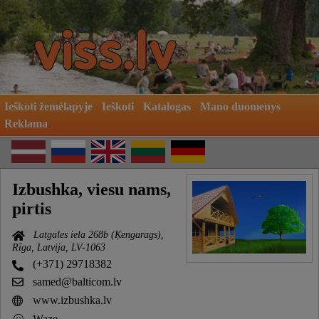
Ieškoti žemėlapyje
Ieškoti
Katalogas
Mano duomenys
Reklama
Izbushka, viesu nams,
pirtis
Latgales iela 268b (Ķengarags),
Rīga, Latvija, LV-1063
(+371) 29718382
samed@balticom.lv
www.izbushka.lv
Waze