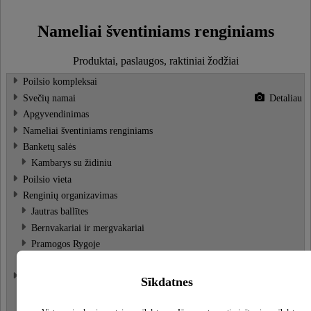
Nameliai šventiniams renginiams
Produktai, paslaugos, raktiniai žodžiai
Poilsio kompleksai
Svečių namai
Detaliau
Apgyvendinimas
Nameliai šventiniams renginiams
Banketų salės
Kambarys su židiniu
Poilsio vieta
Renginių organizavimas
Jautras ballītes
Bernvakariai ir mergvakariai
Pramogos Rygoje
Vestuvės
Pirtys, Saunos
Detaliau
Sīkdatnes
Baseinai
Rusiška pirtis