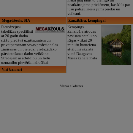
māka ļauj radīt to vienīgo un
neatkārtojamo priekšmetu, kas kļūs par
jūsu palīgu, nesīs jums prieku un
veiksmi.
Megadžouls, SIA
Zanzibāra, kempingai
Pieredzējusi
Kempings
takelāžas speciālisti
Zanzibāra atrodas
ar 20 gadu darba
pavisam netālu no
stāžu piedāvā uzņēmumiem un
Rīgas - tikai 20
privātpersonām savas profesionālās
minūšu brauciena
zināšanas un pieredzi visdažādāko
attālumā skaistā
pārvietošanas darbu veikšanai.
vietā Daugavas-
Strādājam ar atbildību un lielu
Misas kanāla malā
uzmanību pievēršam drošībai.
Visi banneri
Manas sīkdatnes