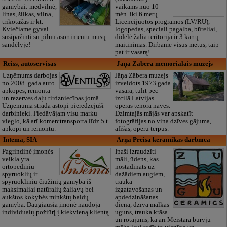
gamybai: medvilnė,
vaikams nuo 10
linas, šilkas, vilna,
mėn. iki 6 metų.
trikotažas ir kt.
Licencijuotos programos (LV/RU),
Kviečiame gyvai
logopedas, speciali pagalba, būreliai,
susipažinti su pilnu asortimentu mūsų
didelė žalia teritorija ir 3 kartų
sandėlyje!
maitinimas. Dirbame visus metus, taip
pat ir vasarą!
Reiss, autoservisas
Jāņa Zābera memoriālais muzejs
Uzņēmums darbojas
Jāņa Zābera muzejs
no 2008. gada auto
izveidots 1973.gada
apkopes, remonta
vasarā, tūlīt pēc
un rezerves daļu tirdzniecības jomā.
izcilā Latvijas
Uzņēmumā strādā astoņi pieredzējuši
operas tenora nāves.
darbinieki. Piedāvājam visu marku
Dzimtajās mājās var apskatīt
vieglo, kā arī komerctransporta līdz 5 t
fotogrāfijas no viņa dzīves gājuma,
apkopi un remontu.
afišas, operu tērpus.
Intema, SIA
Arņa Preisa keramikas darbnīca
Pagrindinė įmonės
Īpaši izraudzīti
veikla yra
māli, ūdens, kas
ortopedinių
nostādināts uz
spyruoklių ir
dažādiem augiem,
spyruoklinių čiužinių gamyba iš
trauka
maksimaliai natūralių žaliavų bei
izgatavošanas un
aukštos kokybės minkštų baldų
apdedzināšanas
gamyba. Daugiausia įmonė naudoja
diena, dzīvā malkas
individualų požiūrį į kiekvieną klientą.
uguns, trauka krāsa
un rotājums, kā arī Meistara burvju