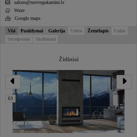
salons@norvegukamini.lv
Waze
Google maps
Visi
Pasiūlymai
Galerija
Video
Žemėlapis
Failai
Straipsniai
Skelbimai
Židiniai
63