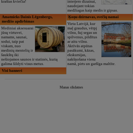
kraštas kviečia!
interjero dizainai,
naudojant tokias
medžiagas kaip medis ir gipsas.
Amatnieks Dainis Lēgenbergs,
Ķoņu dzirnavas, svečių namai
medžio apdirbimas
Vieta Latvijā, kur
Mediniai aksesuarai
maļ graudus, vērpj
jūsų virtuvei,
vilnu, šuj segas un
namams, saunai,
spilvenus, pildītus
sodui, taip pat
ar aitu vilnu.
viskam, nuo
Aktīvās atpūtas
medinių mentelių ir
pasākumi, kāzas,
šaukštų iki
ekskursijas,
nešiojamos saunos ir statinės, kurią
nakšņošana viesu
galima šildyti visus metus.
namā, pirts un garšīga maltīte.
Visi banneri
Manas sīkdatnes