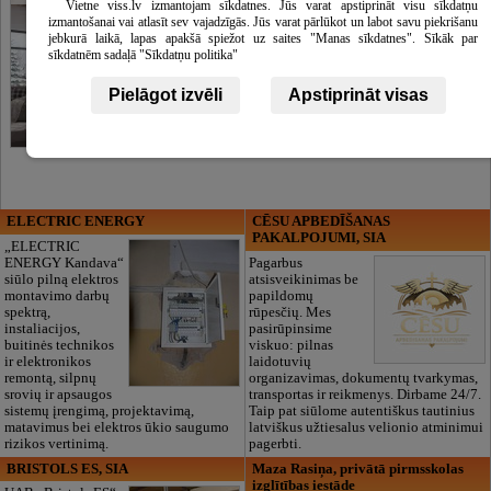
Vietne viss.lv izmantojam sīkdatnes. Jūs varat apstiprināt visu sīkdatņu
izmantošanai vai atlasīt sev vajadzīgās. Jūs varat pārlūkot un labot savu piekrišanu
jebkurā laikā, lapas apakšā spiežot uz saites "Manas sīkdatnes". Sīkāk par
sīkdatnēm sadaļā "Sīkdatņu politika"
Pielāgot izvēli
Apstiprināt visas
ELECTRIC ENERGY
CĒSU APBEDĪŠANAS
PAKALPOJUMI, SIA
„ELECTRIC
ENERGY Kandava“
Pagarbus
siūlo pilną elektros
atsisveikinimas be
montavimo darbų
papildomų
spektrą,
rūpesčių. Mes
instaliacijos,
pasirūpinsime
buitinės technikos
viskuo: pilnas
ir elektronikos
laidotuvių
remontą, silpnų
organizavimas, dokumentų tvarkymas,
srovių ir apsaugos
transportas ir reikmenys. Dirbame 24/7.
sistemų įrengimą, projektavimą,
Taip pat siūlome autentiškus tautinius
matavimus bei elektros ūkio saugumo
latviškus užtiesalus velionio atminimui
rizikos vertinimą.
pagerbti.
BRISTOLS ES, SIA
Maza Rasiņa, privātā pirmsskolas
izglītības iestāde