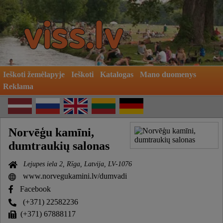
Ieškoti žemėlapyje
Ieškoti
Katalogas
Mano duomenys
Reklama
Norvēģu kamīni,
dumtraukių salonas
Lejupes iela 2, Rīga, Latvija, LV-1076
www.norvegukamini.lv/dumvadi
Facebook
(+371) 22582236
(+371) 67888117