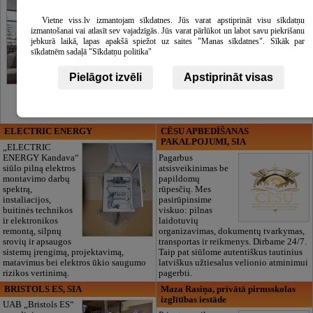
Vietne viss.lv izmantojam sīkdatnes. Jūs varat apstiprināt visu sīkdatņu
izmantošanai vai atlasīt sev vajadzīgās. Jūs varat pārlūkot un labot savu piekrišanu
jebkurā laikā, lapas apakšā spiežot uz saites "Manas sīkdatnes". Sīkāk par
sīkdatnēm sadaļā "Sīkdatņu politika"
Pielāgot izvēli
Apstiprināt visas
ELECTRIC ENERGY
CĒSU APBEDĪŠANAS
PAKALPOJUMI, SIA
„ELECTRIC
ENERGY Kandava“
Pagarbus
siūlo pilną elektros
atsisveikinimas be
montavimo darbų
papildomų
spektrą,
rūpesčių. Mes
instaliacijos,
pasirūpinsime
buitinės technikos
viskuo: pilnas
ir elektronikos
laidotuvių
remontą, silpnų
organizavimas, dokumentų tvarkymas,
srovių ir apsaugos
transportas ir reikmenys. Dirbame 24/7.
sistemų įrengimą, projektavimą,
Taip pat siūlome autentiškus tautinius
matavimus bei elektros ūkio saugumo
latviškus užtiesalus velionio atminimui
rizikos vertinimą.
pagerbti.
BRISTOLS ES, SIA
Maza Rasiņa, privātā pirmsskolas
izglītības iestāde
UAB „Bristols ES“