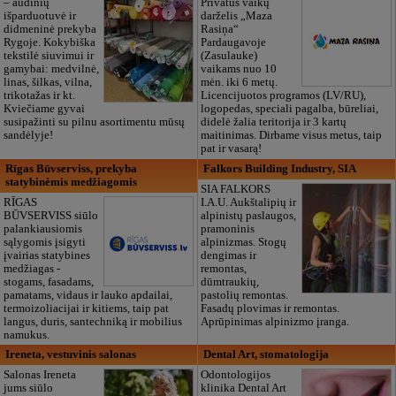
– audinių
Privatus vaikų
išparduotuvė ir
darželis „Maza
didmeninė prekyba
Rasiņa“
Rygoje. Kokybiška
Pardaugavoje
tekstilė siuvimui ir
(Zasulauke)
gamybai: medvilnė,
vaikams nuo 10
linas, šilkas, vilna,
mėn. iki 6 metų.
trikotažas ir kt.
Licencijuotos programos (LV/RU),
Kviečiame gyvai
logopedas, speciali pagalba, būreliai,
susipažinti su pilnu asortimentu mūsų
didelė žalia teritorija ir 3 kartų
sandėlyje!
maitinimas. Dirbame visus metus, taip
pat ir vasarą!
Rīgas Būvserviss, prekyba
Falkors Building Industry, SIA
statybinėmis medžiagomis
SIA FALKORS
RĪGAS
I.A.U. Aukštalipių ir
BŪVSERVISS siūlo
alpinistų paslaugos,
palankiausiomis
pramoninis
sąlygomis įsigyti
alpinizmas. Stogų
įvairias statybines
dengimas ir
medžiagas -
remontas,
stogams, fasadams,
dūmtraukių,
pamatams, vidaus ir lauko apdailai,
pastolių remontas.
termoizoliacijai ir kitiems, taip pat
Fasadų plovimas ir remontas.
langus, duris, santechniką ir mobilius
Aprūpinimas alpinizmo įranga.
namukus.
Ireneta, vestuvinis salonas
Dental Art, stomatologija
Salonas Ireneta
Odontologijos
jums siūlo
klinika Dental Art