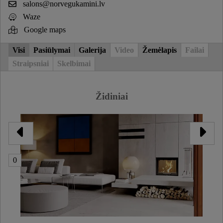
salons@norvegukamini.lv
Waze
Google maps
Visi
Pasiūlymai
Galerija
Video
Žemėlapis
Failai
Straipsniai
Skelbimai
Židiniai
0