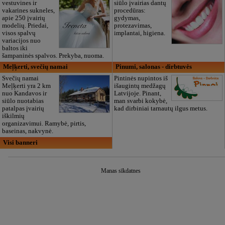
vestuvines ir
siūlo įvairias dantų
vakarines sukneles,
procedūras:
apie 250 įvairių
gydymas,
modelių. Priedai,
protezavimas,
visos spalvų
implantai, higiena.
variacijos nuo
baltos iki
šampaninės spalvos. Prekyba, nuoma.
Meļķerti, svečių namai
Pinumi, salonas - dirbtuvės
Svečių namai
Pintinės nupintos iš
Meļķerti yra 2 km
išaugintų medžagų
nuo Kandavos ir
Latvijoje. Pinant,
siūlo nuotabias
man svarbi kokybė,
patalpas įvairių
kad dirbiniai tarnautų ilgus metus.
iškilmių
organizavimui. Ramybė, pirtis,
baseinas, nakvynė.
Visi banneri
Manas sīkdatnes