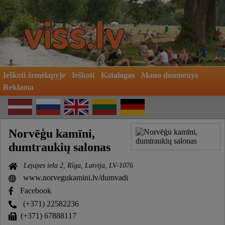
Ieškoti žemėlapyje
Ieškoti
Katalogas
Mano duomenys
Reklama
Norvēģu kamīni,
dumtraukių salonas
Lejupes iela 2, Rīga, Latvija, LV-1076
www.norvegukamini.lv/dumvadi
Facebook
(+371) 22582236
(+371) 67888117