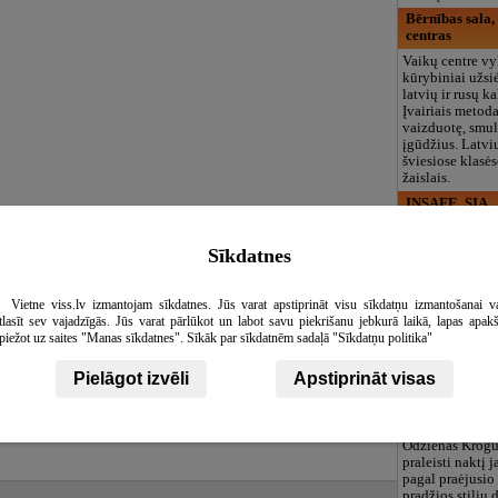
Bērnības sala,
centras
Vaikų centre vy
kūrybiniai užs
latvių ir rusų k
Įvairiais metod
vaizduotę, smul
įgūdžius. Latv
šviesiose klasės
žaislais.
INSAFE, SIA
Lielākais seifu
mēbeļu ražotājs
Sīkdatnes
izplatītājs. Mū
klāstā ir seifi u
mēbeles. Seifi ir
Vietne viss.lv izmantojam sīkdatnes. Jūs varat apstiprināt visu sīkdatņu izmantošanai v
neatkarīgās labo
tlasīt sev vajadzīgās. Jūs varat pārlūkot un labot savu piekrišanu jebkurā laikā, lapas apak
ieguvuši Eiropā
piežot uz saites "Manas sīkdatnes". Sīkāk par sīkdatnēm sadaļā "Sīkdatņu politika"
IMP.
Odzienas muiž
Pielāgot izvēli
Apstiprināt visas
Dvaro kompleks
įvairioms švent
seminarams ir r
Odzienas Krogu
praleisti naktį 
pagal praėjusio
pradžios stilių