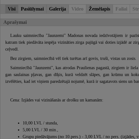
Visi
Pasiūlymai
Galerija
Video
Žemėlapis
Failai
Str
Aprašymai
Lauku saimniecība "Jaunzemi" Madonas novada iedzīvotājiem ir pazīst
katram tiek piedāvāta iespēja vizināties zirga pajūgā vai doties izjādē ar 
ceļvedī.
Bez zirgiem, saimniecībā vēl tiek turētas arī govis, truši, vistas un zosis.
Saimniecībā "Jaunzemi", kas atrodas Praulienas pagastā, zirgiem ir liela 
gan saulainas pļavas, gan dīķis, kurā veldzēt slāpes, gan krūmu un koku
izvēlēties, kad iet viņiem paredzētajā nojumē, kurā ir sagatavots siens un bar
Cena: Izjādes vai vizināšanās ar drošku un kamanām:
10,00 LVL / stunda,
5,00 LVL / 30 min.,
Grupu piedāvājums (no 10.pers.) - 3,00 LVL / no pers. (izjādes, vi