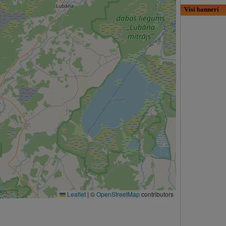
Visi banneri
Leaflet
|
©
OpenStreetMap
contributors