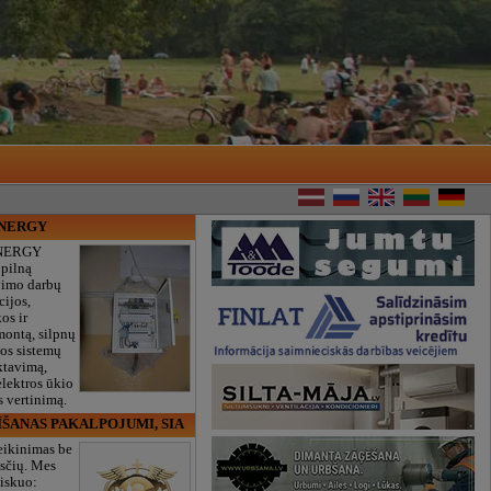
ENERGY
NERGY
 pilną
vimo darbų
cijos,
os ir
montą, silpnų
gos sistemų
ktavimą,
lektros ūkio
 vertinimą.
ĪŠANAS PAKALPOJUMI, SIA
eikinimas be
sčių. Mes
iskuo: