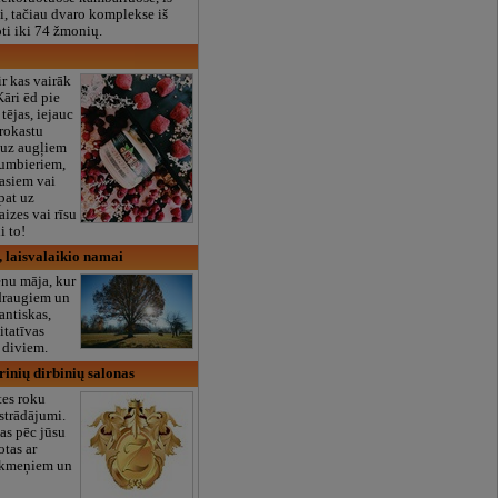
i, tačiau dvaro komplekse iš
oti iki 74 žmonių.
ir kas vairāk
Kāri ēd pie
 tējas, iejauc
brokastu
 uz augļiem
bumbieriem,
asiem vai
pat uz
izes vai rīsu
i to!
, laisvalaikio namai
nu māja, kur
 draugiem un
antiskas,
itatīvas
i diviem.
yrinių dirbinių salonas
tes roku
zstrādājumi.
tas pēc jūsu
otas ar
akmeņiem un