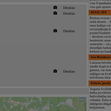
viso 9 kambaria
viso gali apsist
Detaliau
AGUZ, SIA
Detaliau
Riekstu sviests 
nekā deserts ... 
tases kafijas vai
iecienītākajās 
Detaliau
putrās!Uzsmērē
– āboliem vai 
banāniem, anan
zemenēm – vai 
dienišķās baltma
krekera un baud
Jost Residence
Luksusa brīvdie
sanākt kopā ar
ģimeni, vai rom
Detaliau
mājīgas un kval
brīvdienas tika
Zelts.lv, juvel
Augstas kvalitā
darba juvelieri
Individuālas ro
vēlmēm. Zelta r
dabīgiem dārg
briljantiem.