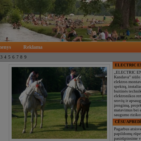
menys
Reklama
3
4
5
6
7
8
9
ELECTRIC 
„ELECTRIC E
Kandava“ siūlo
elektros monta
spektrą, instalia
buitinės technik
elektronikos re
srovių ir apsau
įrengimą, proje
matavimus bei e
saugumo rizikos
CĒSU APBED
Pagarbus atsisv
papildomų rūpe
pasirūpinsime v