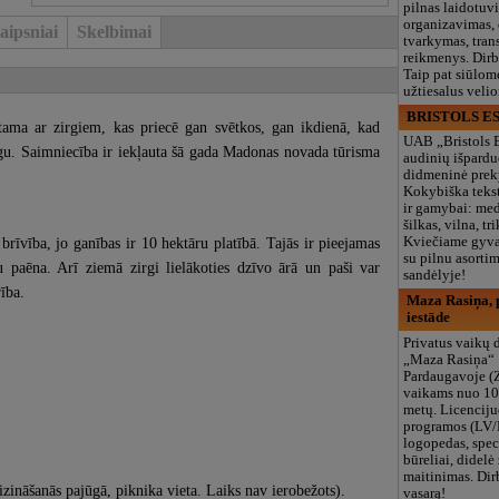
pilnas laidotuv
organizavimas,
aipsniai
Skelbimai
tvarkymas, trans
reikmenys. Dir
Taip pat siūlom
užtiesalus veli
BRISTOLS ES
ama ar zirgiem, kas priecē gan svētkos, gan ikdienā, kad
UAB „Bristols 
zirgu. Saimniecība ir iekļauta šā gada Madonas novada tūrisma
audinių išpardu
didmeninė prek
Kokybiška tekst
ir gamybai: med
šilkas, vilna, tri
brīvība, jo ganības ir 10 hektāru platībā. Tajās ir pieejamas
Kviečiame gyvai
su pilnu asort
 paēna. Arī ziemā zirgi lielākoties dzīvo ārā un paši var
sandėlyje!
ība.
Maza Rasiņa, p
iestāde
Privatus vaikų d
„Maza Rasiņa“
Pardaugavoje (
vaikams nuo 10
metų. Licenciju
programos (LV/
logopedas, spec
būreliai, didelė 
maitinimas. Dir
zināšanās pajūgā, piknika vieta. Laiks nav ierobežots).
vasarą!