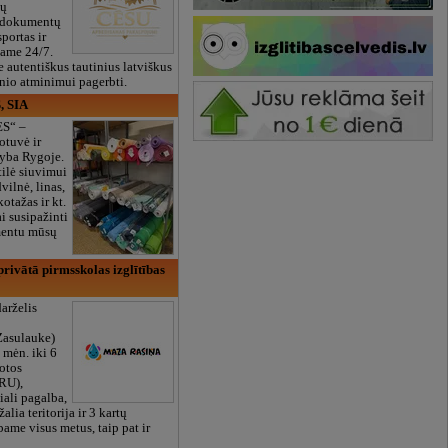
ių
 dokumentų
portas ir
bame 24/7.
e autentiškus tautinius latviškus
onio atminimui pagerbti.
, SIA
ES“ –
otuvė ir
yba Rygoje.
ilė siuvimui
vilnė, linas,
kotažas ir kt.
 susipažinti
imentu mūsų
rivātā pirmsskolas izglītības
arželis
Zasulauke)
 mėn. iki 6
otos
RU),
iali pagalba,
žalia teritorija ir 3 kartų
bame visus metus, taip pat ir