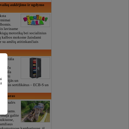
 vaikų auklėjimo ir ugdymo
ksta
iėmimai
albomis.
ais laviname
kiąją motoriką bei socialinius
ių kalbos mokome žaisdami
e su amžių atitinkančiais
 un metāla
 un
su preču
n metāla
 testēti
ai
ratorijās un
šā
 atzītus sertifikātus – ECB-S un
a, dvaras
as – salės
ėms,
enginiams.
smāja galite
jaukiuose,
 amžiaus
 dekoruotuose kambariuose, iš