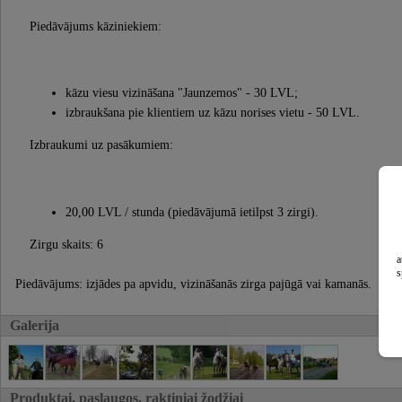
Piedāvājums kāziniekiem:
kāzu viesu vizināšana "Jaunzemos" - 30 LVL;
izbraukšana pie klientiem uz kāzu norises vietu - 50 LVL.
Izbraukumi uz pasākumiem:
20,00 LVL / stunda (piedāvājumā ietilpst 3 zirgi).
Zirgu skaits: 6
a
s
Piedāvājums: izjādes pa apvidu, vizināšanās zirga pajūgā vai kamanās.
Galerija
Produktai, paslaugos, raktiniai žodžiai