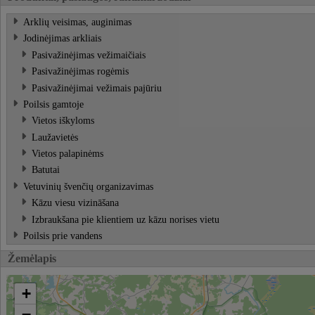
Arklių veisimas, auginimas
Jodinėjimas arkliais
Pasivažinėjimas vežimaičiais
Pasivažinėjimas rogėmis
Pasivažinėjimai vežimais pajūriu
Poilsis gamtoje
Vietos iškyloms
Laužavietės
Vietos palapinėms
Batutai
Vetuvinių švenčių organizavimas
Kāzu viesu vizināšana
Izbraukšana pie klientiem uz kāzu norises vietu
Poilsis prie vandens
Žemėlapis
+
−