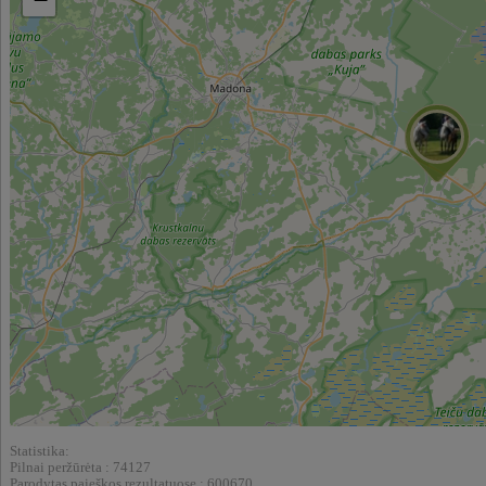
Statistika:
Pilnai peržūrėta : 74127
Parodytas paieškos rezultatuose : 600670