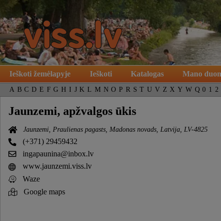
Ieškoti žemėlapyje
Ieškoti
Katalogas
Mano duo
A
B
C
D
E
F
G
H
I
J
K
L
M
N
O
P
R
S
T
U
V
Z
X
Y
W
Q
0
1
2
Jaunzemi, apžvalgos ūkis
Jaunzemi, Praulienas pagasts, Madonas novads, Latvija, LV-4825
(+371) 29459432
ingapaunina@inbox.lv
www.jaunzemi.viss.lv
Waze
Google maps