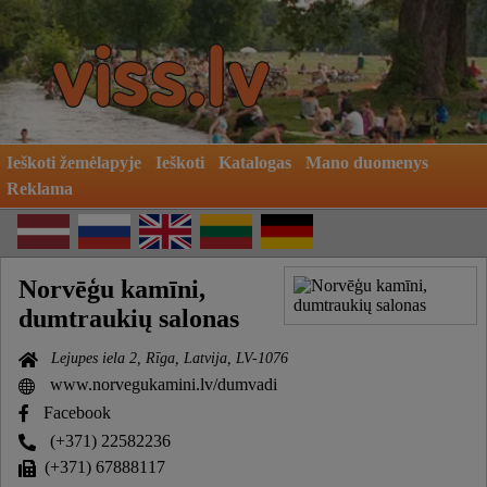
Ieškoti žemėlapyje
Ieškoti
Katalogas
Mano duomenys
Reklama
Norvēģu kamīni,
dumtraukių salonas
Lejupes iela 2, Rīga, Latvija, LV-1076
www.norvegukamini.lv/dumvadi
Facebook
(+371) 22582236
(+371) 67888117