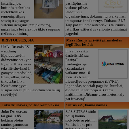
instaliacijos,
pasirūpinsime
buitinės technikos
viskuo: pilnas
ir elektronikos
laidotuvių
remontą, silpnų
organizavimas, dokumentų tvarkymas,
srovių ir apsaugos
transportas ir reikmenys. Dirbame 24/7.
sistemų įrengimą, projektavimą,
Taip pat siūlome autentiškus tautinius
matavimus bei elektros ūkio saugumo
latviškus užtiesalus velionio atminimui
rizikos vertinimą.
pagerbti.
BRISTOLS ES, SIA
Maza Rasiņa, privātā pirmsskolas
izglītības iestāde
UAB „Bristols ES“
– audinių
Privatus vaikų
išparduotuvė ir
darželis „Maza
didmeninė prekyba
Rasiņa“
Rygoje. Kokybiška
Pardaugavoje
tekstilė siuvimui ir
(Zasulauke)
gamybai: medvilnė,
vaikams nuo 10
linas, šilkas, vilna,
mėn. iki 6 metų.
trikotažas ir kt.
Licencijuotos programos (LV/RU),
Kviečiame gyvai
logopedas, speciali pagalba, būreliai,
susipažinti su pilnu asortimentu mūsų
didelė žalia teritorija ir 3 kartų
sandėlyje!
maitinimas. Dirbame visus metus, taip
pat ir vasarą!
Juku dzirnavas, poilsio kompleksas
Sutras Z/S, kaimo namas
Juku Dzirnavas
–
Z / S SUTRAS siūlo
tai gražus 85
poilsį kaimo
hektarų plotas
sodyboje su pirtimi:
ramios gamtos su
Poilsis lauke prie
įvairiomis
židinio ir laužo,