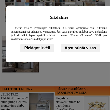
Sīkdatnes
Vietne viss.lv izmantojam sīkdatnes. Jūs varat apstiprināt visu sīkdatņu
izmantošanai vai atlasīt sev vajadzīgās. Jūs varat pārlūkot un labot savu piekrišanu
jebkurā laikā, lapas apakšā spiežot uz saites "Manas sīkdatnes". Sīkāk par
Židiniai
sīkdatnēm sadaļā "Sīkdatņu politika"
Pielāgot izvēli
Apstiprināt visas
ELECTRIC ENERGY
CĒSU APBEDĪŠANAS
PAKALPOJUMI, SIA
„ELECTRIC
ENERGY Kandava“
Pagarbus
siūlo pilną elektros
atsisveikinimas be
montavimo darbų
papildomų
spektrą,
rūpesčių. Mes