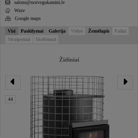
salons@norvegukamini.lv
Waze
Google maps
Visi
Pasiūlymai
Galerija
Video
Žemėlapis
Failai
Straipsniai
Skelbimai
Židiniai
44