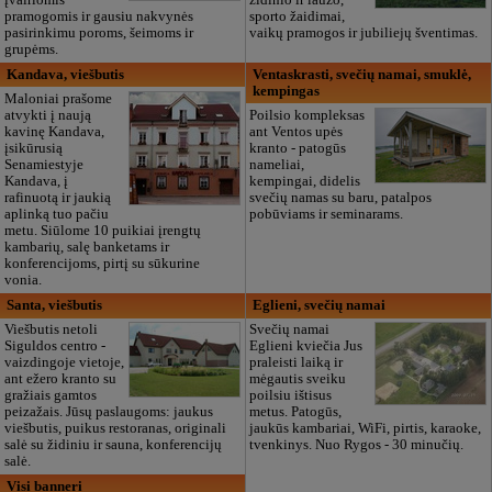
pramogomis ir gausiu nakvynės
sporto žaidimai,
pasirinkimu poroms, šeimoms ir
vaikų pramogos ir jubiliejų šventimas.
grupėms.
Kandava, viešbutis
Ventaskrasti, svečių namai, smuklė,
kempingas
Maloniai prašome
atvykti į naują
Poilsio kompleksas
kavinę Kandava,
ant Ventos upės
įsikūrusią
kranto - patogūs
Senamiestyje
nameliai,
Kandava, į
kempingai, didelis
rafinuotą ir jaukią
svečių namas su baru, patalpos
aplinką tuo pačiu
pobūviams ir seminarams.
metu. Siūlome 10 puikiai įrengtų
kambarių, salę banketams ir
konferencijoms, pirtį su sūkurine
vonia.
Santa, viešbutis
Eglieni, svečių namai
Viešbutis netoli
Svečių namai
Siguldos centro -
Eglieni kviečia Jus
vaizdingoje vietoje,
praleisti laiką ir
ant ežero kranto su
mėgautis sveiku
gražiais gamtos
poilsiu ištisus
peizažais. Jūsų paslaugoms: jaukus
metus. Patogūs,
viešbutis, puikus restoranas, originali
jaukūs kambariai, WiFi, pirtis, karaoke,
salė su židiniu ir sauna, konferencijų
tvenkinys. Nuo Rygos - 30 minučių.
salė.
Visi banneri