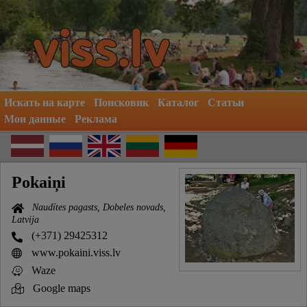
Искать на карте
Поисковик
Каталог
Статьи
Мои данные
Реклама
Pokaiņi
Naudītes pagasts, Dobeles novads,
Latvija
(+371) 29425312
www.pokaini.viss.lv
Waze
Google maps