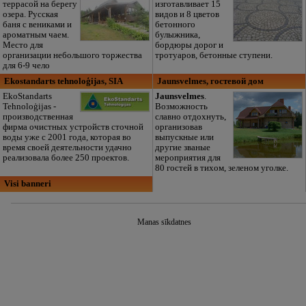
террасой на берегу
изготавливает 15
озера. Русская
видов и 8 цветов
баня с вениками и
бетонного
ароматным чаем.
булыжника,
Место для
бордюры дорог и
организации небольшого торжества
тротуаров, бетонные ступени.
для 6-9 чело
Ekostandarts tehnoloģijas, SIA
Jaunsvelmes, гостевой дом
EkoStandarts
Jaunsvelmes
.
Tehnoloģijas -
Возможность
производственная
славно отдохнуть,
фирма очистных устройств сточной
организовав
воды уже с 2001 года, которая во
выпускные или
время своей деятельности удачно
другие званые
реализовала более 250 проектов.
мероприятия для
80 гостей в тихом, зеленом уголке.
Visi banneri
Manas sīkdatnes