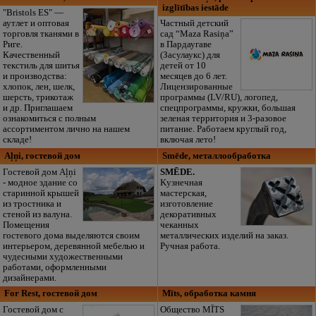
izglītības iestāde
"Bristols ES" —
аутлет и оптовая
Частный детский
торговля тканями в
сад “Maza Rasiņa”
Риге.
в Пардаугаве
Качественный
(Засулаукс) для
текстиль для шитья
детей от 10
и производства:
месяцев до 6 лет.
хлопок, лен, шелк,
Лицензированные
шерсть, трикотаж
программы (LV/RU), логопед,
и др. Приглашаем
спецпрограммы, кружки, большая
ознакомиться с полным
зеленая территория и 3-разовое
ассортиментом лично на нашем
питание. Работаем круглый год,
складе!
включая лето!
Aļņi, гостевой дом
Smēde, металлообработка
Гостевой дом Aļņi
SMĒDE.
- модное здание со
Kузнечная
старинной крышей
мастерская,
из тростника и
изготовление
стеной из валуна.
декоративных
Помещения
чеканных
гостевого дома выделяются своим
металлических изделий на заказ.
интерьером, деревянной мебелью и
Ручная работа.
чудесными художественными
работами, оформленными
дизайнерами.
For Rest, гостевой дом
Mīts, обработка камня
Гостевой дом с
Общество MĪTS