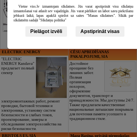
Vietne viss.lv izmantojam sīkdatnes. Jūs varat apstiprināt visu sīkdatņu
izmantošanai vai atlasīt sev vajadzīgās. Jūs varat pārlūkot un labot savu piekrišanu
jebkurā laikā, lapas apakšā spiežot uz saites "Manas sīkdatnes". Sīkāk par
sīkdatnēm sadaļā "Sīkdatņu politika"
Pielāgot izvēli
Apstiprināt visas
ELECTRIC ENERGY
CĒSU APBEDĪŠANAS
PAKALPOJUMI, SIA
"ELECTRIC
ENERGY Kandava"
Достойное
предлагает полный
прощание без
спектр
лишних забот.
Полная
организация
похорон,
оформление
документов, транспорт и
принадлежности. Мы доступны 24/7.
электромонтажных работ, ремонт
Также предлагаем качественные
проводки, бытовой техники и
национальные латышские покрывала
электроники, установку систем
для почтения памяти усопшего в
безопасности и слабых токов,
традиционном стиле.
проектирование, замеры и
обследование электрохозяйства на
риски безопасности.
BRISTOLS ES, SIA
Maza Rasiņa, privātā pirmsskolas