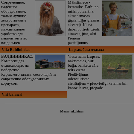
Современное,
Māksliniece -
надёжное
keramiķe. Darbi no
оборудование,
māla, porcelāna,
только лучшие
akmensmasas,
лекарственные
ģipša. Eļļas gleznas,
препараты,
akvareļi. Klusā
максимальное
daba, portreti, ziedi,
удобство для
ainavas, jūra, akti
пациентов и их
Pieņem
владельцев.
pasūtījumus.
Vila Baldininkas
Lapsas, база отдыха
БАЛДИНИНКАС
.
Viesu nams
Lapsas
,
Kомплекс для
naktsmājas, pirti,
отдыхающих на
baļļa, banketu zāle,
побережье
telts vietas.
Куршского залива, состоящий из
Piedāvājums
современно оборудованных
ūdenstūrisma
корпусов.
cienītajiem – piecvietīgi katamarāni,
kanoe laivas, piegāde.
Visi banneri
Manas sīkdatnes