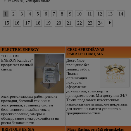
Pakavs AI, Ventspils filiāle
1
2
3
4
5
6
7
8
9
10
11
12
13
14
15
16
17
18
19
20
21
22
23
24
ELECTRIC ENERGY
CĒSU APBEDĪŠANAS
PAKALPOJUMI, SIA
"ELECTRIC
ENERGY Kandava"
Достойное
предлагает полный
прощание без
спектр
лишних забот.
Полная
организация
похорон,
оформление
документов, транспорт и
принадлежности. Мы доступны 24/7.
электромонтажных работ, ремонт
Также предлагаем качественные
проводки, бытовой техники и
национальные латышские покрывала
электроники, установку систем
для почтения памяти усопшего в
безопасности и слабых токов,
традиционном стиле.
проектирование, замеры и
обследование электрохозяйства на
риски безопасности.
BRISTOLS ES, SIA
Maza Rasiņa, privātā pirmsskolas