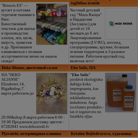
izglītības iestāde
"Bristols ES" —
аутлет и оптовая
Частный детский
торговля тканями в
сад “Maza Rasiņa”
Риге.
в Пардаугаве
Качественный
(Засулаукс) для
текстиль для шитья
детей от 10
и производства:
месяцев до 6 лет.
хлопок, лен, шелк,
Лицензированные
шерсть, трикотаж
программы (LV/RU), логопед,
и др. Приглашаем
спецпрограммы, кружки, большая
ознакомиться с полным
зеленая территория и 3-разовое
ассортиментом лично на нашем
питание. Работаем круглый год,
складе!
включая лето!
Deko Alianse, цветочный салон
Eko Solis, SIA
SIA "DEKO
"Eko Solis"
ALIANSE"
piedāvā ekoloģisku
Elizabetes 14,
dabīgu koka
Rīga&nbsp;7.
impregnantu, kas
марта работаем до
lietojams
iekšdarbiem un
ārdarbiem. Augu
izcelsmes produkts -
tas ir izgatavots no
linsēklu eļļas.
20:00&nbsp;8.марта работаем 8:00 -
19:00 Предлагаем доставку цветов -
67282841 www.dekoziedi.lv
Pļavnieki, ветеринарная клиника
Kristīne Boļšedvorova, художница