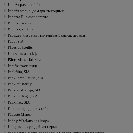
Pabažu pasta nodaļa
Pabažu stacija, дом для выходных
Pabērza R., veterinārārste
Pabērzi, кемпинг
Pabērzs, veikals
Pabiržės Vissvētās Trīsvienības baznīca, церковь
Pabo, SIA
Pāces doktorāts
Pāces pasta nodaļa
Pāces vilnas fabrika
Pacific, гостиница
Packfilm, SIA
PackForce Latvia, SIA
Packlett Baltija
Packlett-Baltija, SIA
Packlett-Rīga, SIA
Packmac, SIA
Pactum, юридическое бюро
Pädaste Manor
Paddy Whelans, īru krogs
Padegas, приусадебная ферма
Padejosim?, место проведения мероприятий и праздников