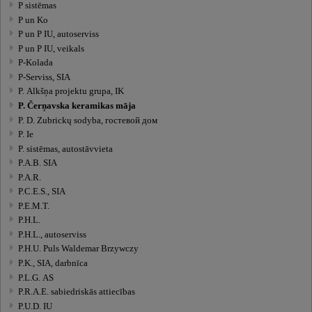
P sistēmas
P un Ko
P un P IU, autoserviss
P un P IU, veikals
P-Kolada
P-Serviss, SIA
P. Alkšņa projektu grupa, IK
P. Čerņavska keramikas māja
P. D. Zubrickų sodyba, гостевой дом
P. Ie
P. sistēmas, autostāvvieta
P.A.B. SIA
P.A.R.
P.C.E.S., SIA
P.E.M.T.
P.H.L.
P.H.L., autoserviss
P.H.U. Puls Waldemar Brzywczy
P.K., SIA, darbnīca
P.L.G. AS
P.R.A.E. sabiedriskās attiecības
P.U.D. IU