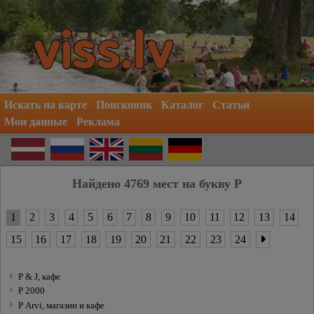
Искать на карте
Поисковик
Каталог
Статьи
Мои данные
Реклама
Найдено 4769 мест на букву P
1
2
3
4
5
6
7
8
9
10
11
12
13
14
15
16
17
18
19
20
21
22
23
24
P & J, кафе
P 2000
P Arvi, магазин и кафе