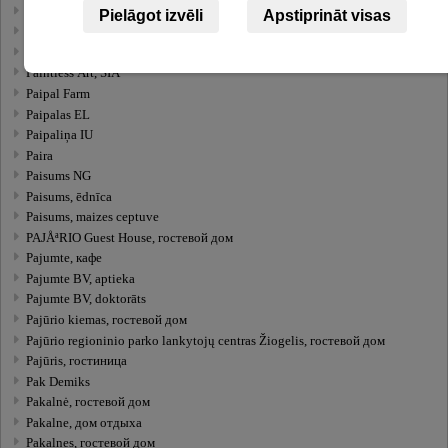
Paintball Adventures, veikals
Pielāgot izvēli
Apstiprināt visas
Paintballs, peintbola parks
Painter Pro, SIA
Paintless Art, SIA
Paipal Farm
Paipalas EL
Paipaliņa IU
Paira
Paisums NG
Paisums, ēdnīca
Paisums, maizes ceptuve
PAJÅªRIO Guest House, гостевой дом
Pajumte, кафе
Pajumte BV, aptieka
Pajumte BV, doktorāts
Pajūrio kiemas, гостевой дом
Pajūrio regioninio parko lankytojų centras Žiogelis, гостевой дом
Pajūris, гостиница
Pak Demiks
Pakalnė, гостевой дом
Pakalne, дом отдыха
Pakalnes, гостевой дом