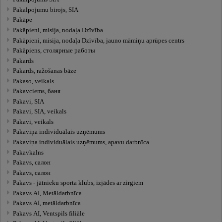
Pakalpojumu birojs, SIA
Pakāpe
Pakāpieni, misija, nodaļa Dzīvība
Pakāpieni, misija, nodaļa Dzīvība, jauno māmiņu aprūpes centrs
Pakāpiens, cтолярные работы
Pakards
Pakards, ražošanas bāze
Pakaso, veikals
Pakavciems, баня
Pakavi, SIA
Pakavi, SIA, veikals
Pakavi, veikals
Pakaviņa individuālais uzņēmums
Pakaviņa individuālais uzņēmums, apavu darbnīca
Pakavkalns
Pakavs, салон
Pakavs, салон
Pakavs - jātnieku sporta klubs, izjādes ar zirgiem
Pakavs AI, Metāldarbnīca
Pakavs AI, metāldarbnīca
Pakavs AI, Ventspils filiāle