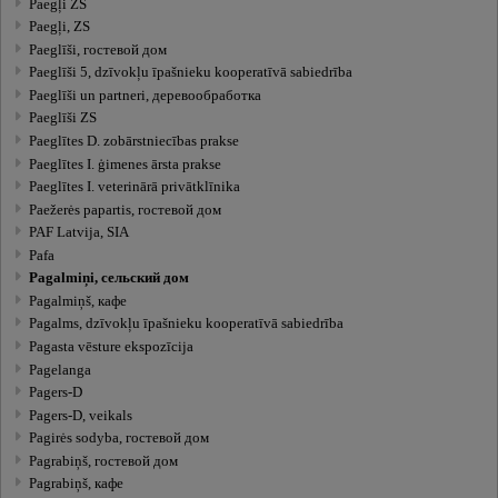
Paegļi ZS
Paegļi, ZS
Paeglīši, гостевой дом
Paeglīši 5, dzīvokļu īpašnieku kooperatīvā sabiedrība
Paeglīši un partneri, деревообработка
Paeglīši ZS
Paeglītes D. zobārstniecības prakse
Paeglītes I. ģimenes ārsta prakse
Paeglītes I. veterinārā privātklīnika
Paežerės papartis, гостевой дом
PAF Latvija, SIA
Pafa
Pagalmiņi, сельский дом
Pagalmiņš, кафе
Pagalms, dzīvokļu īpašnieku kooperatīvā sabiedrība
Pagasta vēsture ekspozīcija
Pagelanga
Pagers-D
Pagers-D, veikals
Pagirės sodyba, гостевой дом
Pagrabiņš, гостевой дом
Pagrabiņš, кафе