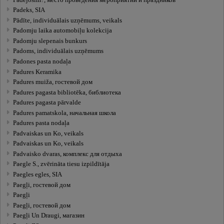
Padeks, SIA
Pādīte, individuālais uzņēmums, veikals
Padomju laika automobiļu kolekcija
Padomju slepenais bunkurs
Padoms, individuālais uzņēmums
Padones pasta nodaļa
Padures Keramika
Padures muiža, гостевой дом
Padures pagasta bibliotēka, библиотека
Padures pagasta pārvalde
Padures pamatskola, начальная школа
Padures pasta nodaļa
Padvaiskas un Ko, veikals
Padvaiskas un Ko, veikals
Padvaisko dvaras, комплекс для отдыха
Paegle S., zvērināta tiesu izpildītāja
Paegles egles, SIA
Paegļi, гостевой дом
Paegļi
Paegļi, гостевой дом
Paegļi Un Draugi, магазин