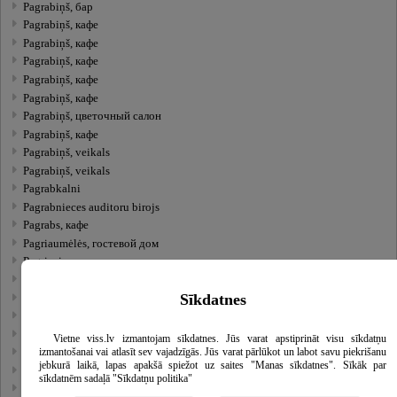
Pagrabiņš, бар
Pagrabiņš, кафе
Pagrabiņš, кафе
Pagrabiņš, кафе
Pagrabiņš, кафе
Pagrabiņš, кафе
Pagrabiņš, цветочный салон
Pagrabiņš, кафе
Pagrabiņš, veikals
Pagrabiņš, veikals
Pagrabkalni
Pagrabnieces auditoru birojs
Pagrabs, кафе
Pagriaumėlės, гостевой дом
Pagrieziens
Pagunda, гостиница
Sīkdatnes
Paičas I. zobārstniecības prakse
Paideri, центр для отдыха
Paija 1
Vietne viss.lv izmantojam sīkdatnes. Jūs varat apstiprināt visu sīkdatņu
izmantošanai vai atlasīt sev vajadzīgās. Jūs varat pārlūkot un labot savu piekrišanu
PAIJA VET, ветеринарная клиника
jebkurā laikā, lapas apakšā spiežot uz saites "Manas sīkdatnes". Sīkāk par
Paint Eco
sīkdatnēm sadaļā "Sīkdatņu politika"
Paint Plus, пейнтбол