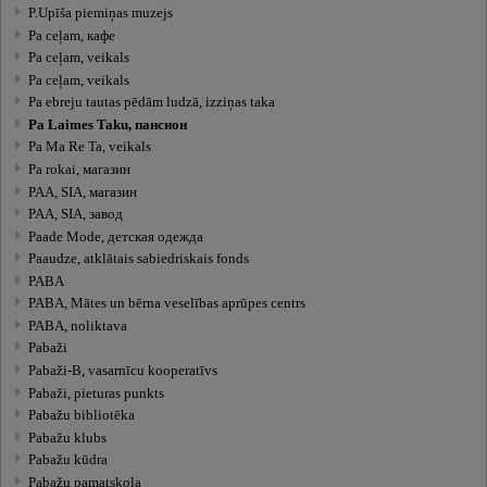
P.Upīša piemiņas muzejs
Pa ceļam, кафе
Pa ceļam, veikals
Pa ceļam, veikals
Pa ebreju tautas pēdām ludzā, izziņas taka
Pa Laimes Taku, пансион
Pa Ma Re Ta, veikals
Pa rokai, магазин
PAA, SIA, магазин
PAA, SIA, завод
Paade Mode, детская одежда
Paaudze, atklātais sabiedriskais fonds
PABA
PABA, Mātes un bērna veselības aprūpes centrs
PABA, noliktava
Pabaži
Pabaži-B, vasarnīcu kooperatīvs
Pabaži, pieturas punkts
Pabažu bibliotēka
Pabažu klubs
Pabažu kūdra
Pabažu pamatskola