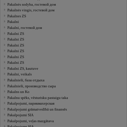
Pakalnės sodyba, гостевой дом
Pakalnės vingis, гостевой дом
Pakalnes ZS
Pakalni
Pakalni, гостевой дом
Pakalni ZS
Pakalni ZS
Pakalni ZS
Pakalni ZS
Pakalni ZS
Pakalni ZS
Pakalni ZS, kautuve
Pakalni, veikals
Pakalnieši, база отдыха
Pakalnieši, производство сыра
Pakalns un Ko
Pakalnu spēks, vēsturisku pastaigu taka
Pakalpojumi, парикмахерская
Pakalpojumi grāmatvedībā un finansēs
Pakalpojumi SIA
Pakalpojumi, veļas mazgātava
Pakalpojums SIA