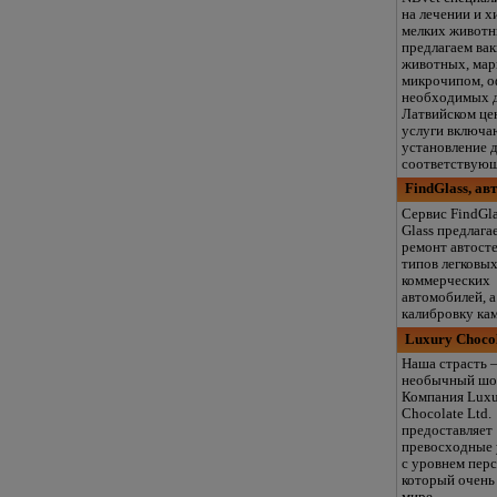
на лечении и 
мелких живот
предлагаем ва
животных, мар
микрочипом, 
необходимых д
Латвийском це
услуги включа
установление д
соответствующ
FindGlass, а
Сервис FindGla
Glass предлага
ремонт автосте
типов легковых
коммерческих
автомобилей, а
калибровку ка
Luxury Chocol
Наша страсть 
необычный шо
Компания Lux
Chocolate Ltd.
предоставляет
превосходные 
с уровнем пер
который очень