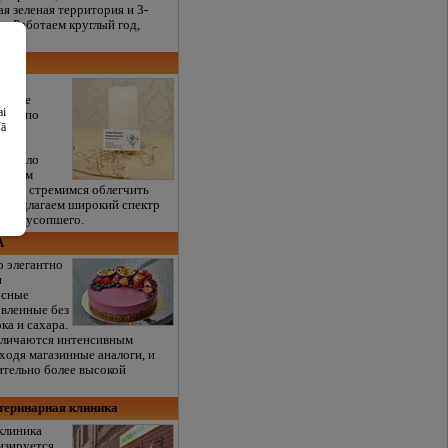
я зеленая территория и 3-
е. Работаем круглый год,
ляем
енные
ai
луги по
šā
ам,
тво.
 тяжело
лизким
этому стремимся облегчить
 предлагаем широкий спектр
ения усопшего.
A
 элегантно
и
усные
овленные без
ка и сахара.
тличаются интенсивным
ходя магазинные аналоги, и
ительно более высокой
етеринарная клиника
клиника
изируется