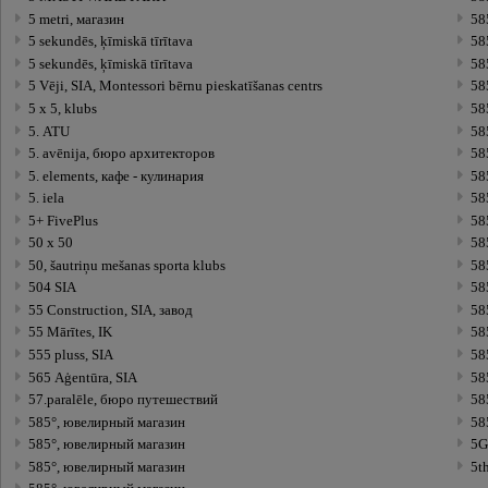
5 metri, магазин
58
5 sekundēs, ķīmiskā tīrītava
58
5 sekundēs, ķīmiskā tīrītava
58
5 Vēji, SIA, Montessori bērnu pieskatīšanas centrs
58
5 x 5, klubs
58
5. ATU
58
5. avēnija, бюро архитекторов
58
5. elements, кафе - кулинария
58
5. iela
58
5+ FivePlus
58
50 x 50
58
50, šautriņu mešanas sporta klubs
58
504 SIA
58
55 Construction, SIA, завод
58
55 Mārītes, IK
58
555 pluss, SIA
58
565 Aģentūra, SIA
58
57.paralēle, бюро путешествий
58
585°, ювелирный магазин
58
585°, ювелирный магазин
5G 
585°, ювелирный магазин
5t