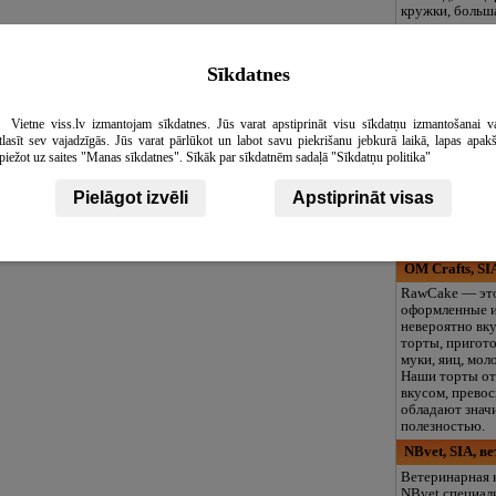
кружки, больша
разовое питани
включая лето!
Ikora, SIA
Sīkdatnes
Мы предостав
высококачеств
Vietne viss.lv izmantojam sīkdatnes. Jūs varat apstiprināt visu sīkdatņu izmantošanai v
ритуальные ус
tlasīt sev vajadzīgās. Jūs varat pārlūkot un labot savu piekrišanu jebkurā laikā, lapas apak
доступным цен
piežot uz saites "Manas sīkdatnes". Sīkāk par sīkdatnēm sadaļā "Sīkdatņu politika"
сохраняя качес
Понимаем, как
прощаться с б
Pielāgot izvēli
Apstiprināt visas
человеком, по
организацию и
услуг для почт
OM Crafts, SI
RawCake — это
оформленные 
невероятно вк
торты, пригот
муки, яиц, моло
Наши торты о
вкусом, превос
обладают знач
полезностью.
NBvet, SIA, в
Ветеринарная 
NBvet специал