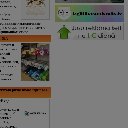
охорон,
кументов,
ти. Мы
. Также
чественные национальные
рывала для почтения памяти
адиционном стиле.
, SIA
 аутлет и
ля тканями
венный
итья и
хлопок, лен,
трикотаж и
м
с полным
 лично на
rivātā pirmsskolas izglītības
ий сад
в
сулаукс) для
сяцев до 6
ованные
/RU),
программы,