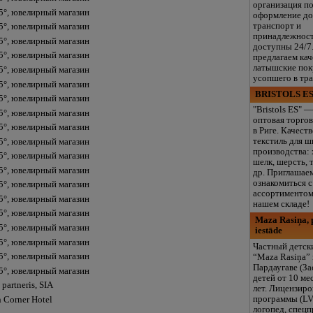
организация п
5°, ювелирный магазин
оформление до
транспорт и
5°, ювелирный магазин
принадлежнос
5°, ювелирный магазин
доступны 24/7
5°, ювелирный магазин
предлагаем ка
латышские пок
5°, ювелирный магазин
усопшего в тр
5°, ювелирный магазин
BRISTOLS ES
5°, ювелирный магазин
"Bristols ES" —
5°, ювелирный магазин
оптовая торгов
5°, ювелирный магазин
в Риге. Качест
текстиль для ш
5°, ювелирный магазин
производства: 
5°, ювелирный магазин
шелк, шерсть, 
5°, ювелирный магазин
др. Приглашае
ознакомиться 
5°, ювелирный магазин
ассортиментом
5°, ювелирный магазин
нашем складе!
5°, ювелирный магазин
Maza Rasiņa, p
5°, ювелирный магазин
iestāde
5°, ювелирный магазин
Частный детск
5°, ювелирный магазин
“Maza Rasiņa” 
Пардаугаве (За
5°, ювелирный магазин
детей от 10 ме
partneris, SIA
лет. Лицензир
программы (LV
h Corner Hotel
логопед, спец