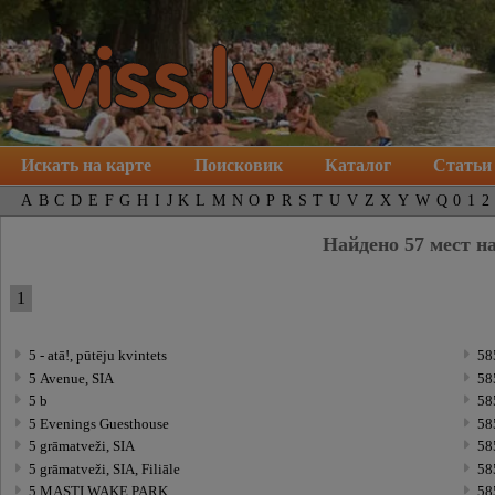
Искать на карте
Поисковик
Каталог
Статьи
A
B
C
D
E
F
G
H
I
J
K
L
M
N
O
P
R
S
T
U
V
Z
X
Y
W
Q
0
1
2
Найдено 57 мест на
1
5 - atā!, pūtēju kvintets
58
5 Avenue, SIA
58
5 b
58
5 Evenings Guesthouse
58
5 grāmatveži, SIA
58
5 grāmatveži, SIA, Filiāle
58
5 MASTI WAKE PARK
58