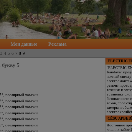
Мои данные
Реклама
3
4
5
6
7
8
9
ELECTRIC 
 букву 5
"ELECTRIC E
Kandava" пред
полный спектр
электромонтаж
ремонт провод
техники и элек
установку сис
5°, ювелирный магазин
безопасности 
5°, ювелирный магазин
токов, проекти
5°, ювелирный магазин
замеры и обсл
электрохозяйст
5°, ювелирный магазин
CĒSU APBED
5°, ювелирный магазин
5°, ювелирный магазин
Достойное про
лишних забот.
5°, ювелирный магазин