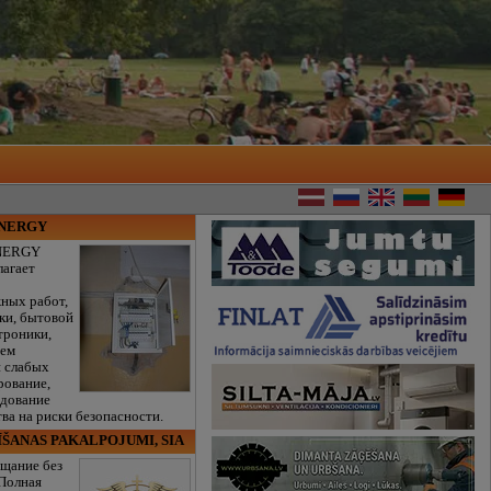
ENERGY
NERGY
лагает
ных работ,
ки, бытовой
троники,
тем
и слабых
рование,
едование
ва на риски безопасности.
ĪŠANAS PAKALPOJUMI, SIA
щание без
 Полная