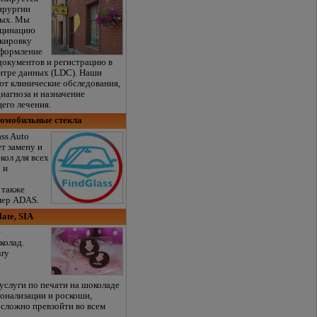
хирургии
ных. Мы
кцинацию
кировку
оформление
окументов и регистрацию в
нтре данных (LDC). Наши
ют клинические обследования,
иагноза и назначение
его лечения.
втомобильные стекла
ss Auto
ет замену и
кол для всех
 и
 также
мер ADAS.
ate, SIA
–
колад.
ury
услуги по печати на шоколаде
сонализации и роскоши,
 сложно превзойти во всем