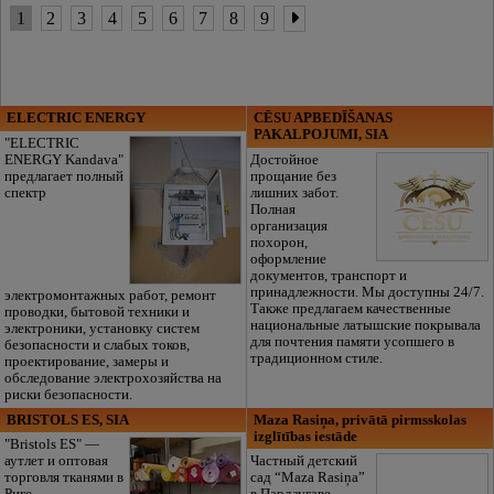
1
2
3
4
5
6
7
8
9
ELECTRIC ENERGY
CĒSU APBEDĪŠANAS
PAKALPOJUMI, SIA
"ELECTRIC
ENERGY Kandava"
Достойное
предлагает полный
прощание без
спектр
лишних забот.
Полная
организация
похорон,
оформление
документов, транспорт и
принадлежности. Мы доступны 24/7.
электромонтажных работ, ремонт
Также предлагаем качественные
проводки, бытовой техники и
национальные латышские покрывала
электроники, установку систем
для почтения памяти усопшего в
безопасности и слабых токов,
традиционном стиле.
проектирование, замеры и
обследование электрохозяйства на
риски безопасности.
BRISTOLS ES, SIA
Maza Rasiņa, privātā pirmsskolas
izglītības iestāde
"Bristols ES" —
аутлет и оптовая
Частный детский
торговля тканями в
сад “Maza Rasiņa”