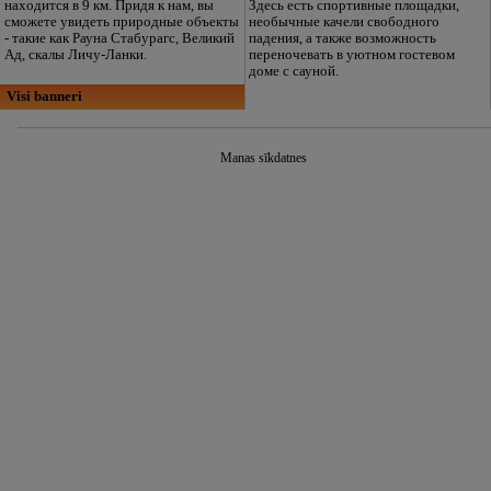
находится в 9 км. Придя к нам, вы
Здесь есть спортивные площадки,
сможете увидеть природные объекты
необычные качели свободного
- такие как Рауна Стабурагс, Великий
падения, а также возможность
Ад, скалы Личу-Ланки.
переночевать в уютном гостевом
доме с сауной.
Visi banneri
Manas sīkdatnes