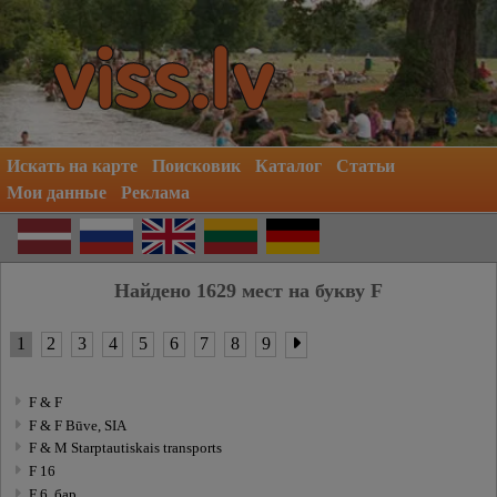
Искать на карте
Поисковик
Каталог
Статьи
Мои данные
Реклама
Найдено 1629 мест на букву F
1
2
3
4
5
6
7
8
9
F & F
F & F Būve, SIA
F & M Starptautiskais transports
F 16
F 6, бар