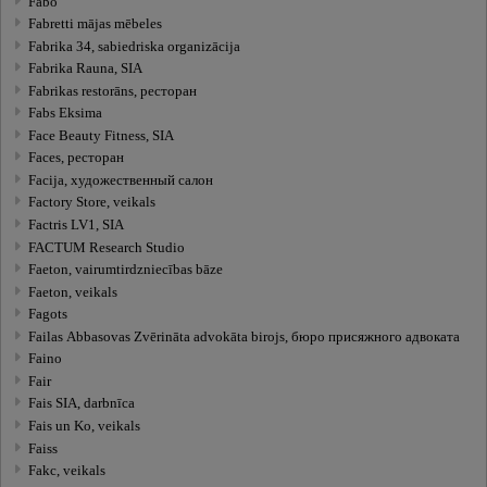
Fabo
Fabretti mājas mēbeles
Fabrika 34, sabiedriska organizācija
Fabrika Rauna, SIA
Fabrikas restorāns, ресторан
Fabs Eksima
Face Beauty Fitness, SIA
Faces, ресторан
Facija, художественный салон
Factory Store, veikals
Factris LV1, SIA
FACTUM Research Studio
Faeton, vairumtirdzniecības bāze
Faeton, veikals
Fagots
Failas Abbasovas Zvērināta advokāta birojs, бюро присяжного адвоката
Faino
Fair
Fais SIA, darbnīca
Fais un Ko, veikals
Faiss
Fakc, veikals