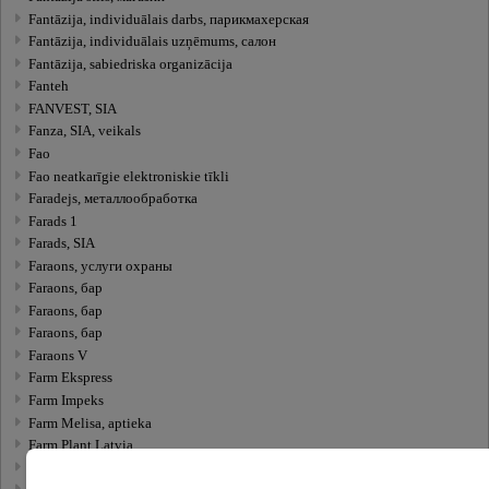
Fantāzija, individuālais darbs, парикмахерская
Fantāzija, individuālais uzņēmums, салон
Fantāzija, sabiedriska organizācija
Fanteh
FANVEST, SIA
Fanza, SIA, veikals
Fao
Fao neatkarīgie elektroniskie tīkli
Faradejs, металлообработка
Farads 1
Farads, SIA
Faraons, услуги охраны
Faraons, бар
Faraons, бар
Faraons, бар
Faraons V
Farm Ekspress
Farm Impeks
Farm Melisa, aptieka
Farm Plant Latvia
Farma