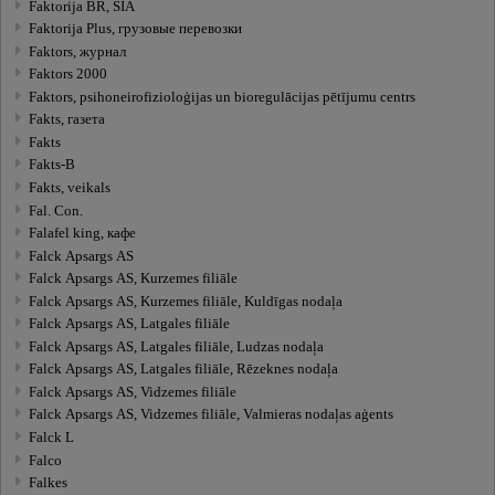
Faktorija BR, SIA
Faktorija Plus, грузовые перевозки
Faktors, журнал
Faktors 2000
Faktors, psihoneirofizioloģijas un bioregulācijas pētījumu centrs
Fakts, газета
Fakts
Fakts-B
Fakts, veikals
Fal. Con.
Falafel king, кафе
Falck Apsargs AS
Falck Apsargs AS, Kurzemes filiāle
Falck Apsargs AS, Kurzemes filiāle, Kuldīgas nodaļa
Falck Apsargs AS, Latgales filiāle
Falck Apsargs AS, Latgales filiāle, Ludzas nodaļa
Falck Apsargs AS, Latgales filiāle, Rēzeknes nodaļa
Falck Apsargs AS, Vidzemes filiāle
Falck Apsargs AS, Vidzemes filiāle, Valmieras nodaļas aģents
Falck L
Falco
Falkes