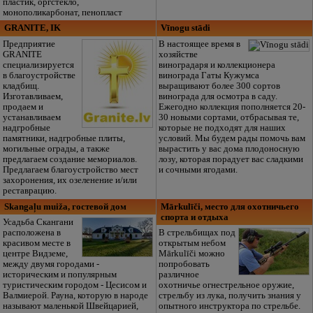
пластик, оргстекло,
монополикарбонат, пенопласт
GRANITE, IK
Vīnogu stādi
Предприятие
В настоящее время в
GRANITE
хозяйстве
специализируется
виноградаря и коллекционера
в благоустройстве
винограда Гаты Кужумса
кладбищ.
выращивают более 300 сортов
Изготавливаем,
винограда для осмотра в саду.
продаем и
Ежегодно коллекция пополняется 20-
устанавливаем
30 новыми сортами, отбрасывая те,
надгробные
которые не подходят для наших
памятники, надгробные плиты,
условий. Мы будем рады помочь вам
могильные ограды, а также
вырастить у вас дома плодоносную
предлагаем создание мемориалов.
лозу, которая порадует вас сладкими
Предлагаем благоустройство мест
и сочными ягодами.
захоронения, их озеленение и/или
реставрацию.
Skangaļu muiža, гостевой дом
Mārkulīči, место для охотничьего
спорта и отдыха
Усадьба Скангани
расположена в
В стрельбищах под
красивом месте в
открытым небом
центре Видземе,
Mārkulīči можно
между двумя городами -
попробовать
историческим и популярным
различное
туристическим городом - Цесисом и
охотничье огнестрельное оружие,
Валмиерой. Рауна, которую в народе
стрельбу из лука, получить знания у
называют маленькой Швейцарией,
опытного инструктора по стрельбе.