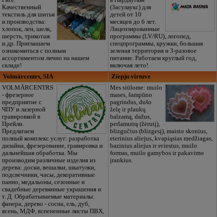
Риге.
в Пардаугаве
Качественный
(Засулаукс) для
текстиль для шитья
детей от 10
и производства:
месяцев до 6 лет.
хлопок, лен, шелк,
Лицензированные
шерсть, трикотаж
программы (LV/RU), логопед,
и др. Приглашаем
спецпрограммы, кружки, большая
ознакомиться с полным
зеленая территория и 3-разовое
ассортиментом лично на нашем
питание. Работаем круглый год,
складе!
включая лето!
Volmārcentrs, SIA
Ziepju virtuve
VOLMĀRCENTRS
Mes siūlome: muilo
- фрезерное
mases, šampūno
предприятие с
pagrindus, dušo
ЧПУ и лазерной
želę ir plaukų
гравировкой в
balzamą, dažus,
Прейли.
perlamutrą (žėrutį),
Предлагаем
blizgučius (blizgesį), maisto skonius,
полный комплекс услуг: разработка
eterinius aliejus, kvapiąsias medžiagas,
дизайна, фрезерование, гравировка и
bazinius aliejus ir sviestus, muilo
дальнейшая обработка. Мы
formas, muilo gamybos ir pakavimo
производим различные изделия из
įrankius.
дерева: доски, вешалки, шкатулки,
подсвечники, часы, декоративные
панно, медальоны, сезонные и
свадебные деревянные украшения и
т. Д. Обрабатываемые материалы:
фанера, дерево - сосна, ель, дуб,
ясень, МДФ, вспененные листы ПВХ,