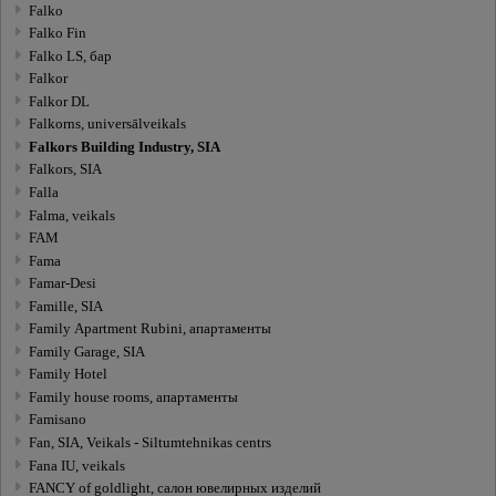
Falko
Falko Fin
Falko LS, бар
Falkor
Falkor DL
Falkorns, universālveikals
Falkors Building Industry, SIA
Falkors, SIA
Falla
Falma, veikals
FAM
Fama
Famar-Desi
Famille, SIA
Family Apartment Rubini, апартаменты
Family Garage, SIA
Family Hotel
Family house rooms, апартаменты
Famisano
Fan, SIA, Veikals - Siltumtehnikas centrs
Fana IU, veikals
FANCY of goldlight, салон ювелирных изделий