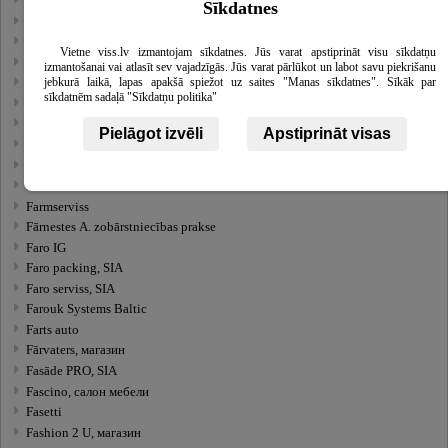
Farma Balt Aptieka, аптека
Sīkdatnes
Farma Balt Aptieka, SIA, аптека
Farma Latvija
Vietne viss.lv izmantojam sīkdatnes. Jūs varat apstiprināt visu sīkdatņu
Farma Marketing serviss
izmantošanai vai atlasīt sev vajadzīgās. Jūs varat pārlūkot un labot savu piekrišanu
jebkurā laikā, lapas apakšā spiežot uz saites "Manas sīkdatnes". Sīkāk par
Farmaceits
sīkdatnēm sadaļā "Sīkdatņu politika"
Farmācijas muzejs
Farmaks
Pielāgot izvēli
Apstiprināt visas
Farmedika, Zāļu lieltirgotava
Farmeko, SIA
Farmona.lv
Farmserviss
Fārnestes A. zobārstniecības prakse
Faro IG
Faro packing, SIA
Faro serviss, SIA
Farouk Systems Baltic
Farts auto
Fārvaters, магазин
Fasāde PRO, SIA
Fascino, салон мебели
Fasetti
Fashion 2 U, магазин