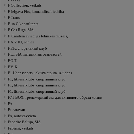
F Collection, veikals
F Jelgava Firs, komandītsabiedrība
F Trans
F un G konsultants
F-Gas Riga, SIA
F. Candera aviācijas tehnikas muzejs,
F.A.V. IU, ēdnīca
F.F.F., спортивный клуб
F.L., SIA, магазин автозапчастей
F.O.T.
F.V.-K.
F1 Ūdenssports - aktīvā atpūta uz ūdens
F1, fitnesa klubs, спортивный клуб
F1, fitnesa klubs, спортивный клуб
F1, fitnesa klubs, спортивный клуб
F7T BOX, тренажерный зал для активного образа жизни
FA
Fa caravan
FA, autostāvvieta
Faberlic Baltija, SIA
Fabiani, veikals