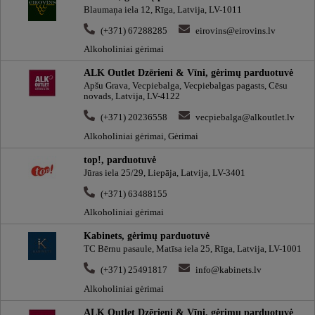
Blaumaņa iela 12, Rīga, Latvija, LV-1011
(+371) 67288285
eirovins@eirovins.lv
Alkoholiniai gėrimai
ALK Outlet Dzērieni & Vīni, gėrimų parduotuvė
Apšu Grava, Vecpiebalga, Vecpiebalgas pagasts, Cēsu
novads, Latvija, LV-4122
(+371) 20236558
vecpiebalga@alkoutlet.lv
Alkoholiniai gėrimai, Gėrimai
top!, parduotuvė
Jūras iela 25/29, Liepāja, Latvija, LV-3401
(+371) 63488155
Alkoholiniai gėrimai
Kabinets, gėrimų parduotuvė
TC Bērnu pasaule, Matīsa iela 25, Rīga, Latvija, LV-1001
(+371) 25491817
info@kabinets.lv
Alkoholiniai gėrimai
ALK Outlet Dzērieni & Vīni, gėrimų parduotuvė