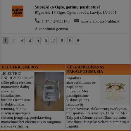
SuperAlko Ogre, gėrimų parduotuvė
Rīgas iela 17, Ogre, Ogres novads, Latvija, LV-5001
(+371) 27033148
superalko.ogre@aldar.lv
Alkoholiniai gėrimai
1
2
3
4
5
6
7
8
9
ELECTRIC ENERGY
CĒSU APBEDĪŠANAS
PAKALPOJUMI, SIA
„ELECTRIC
ENERGY Kandava“
Pagarbus
siūlo pilną elektros
atsisveikinimas be
montavimo darbų
papildomų
spektrą,
rūpesčių. Mes
instaliacijos,
pasirūpinsime
buitinės technikos
viskuo: pilnas
ir elektronikos
laidotuvių
remontą, silpnų
organizavimas, dokumentų tvarkymas,
srovių ir apsaugos
transportas ir reikmenys. Dirbame 24/7.
sistemų įrengimą, projektavimą,
Taip pat siūlome autentiškus tautinius
matavimus bei elektros ūkio saugumo
latviškus užtiesalus velionio atminimui
rizikos vertinimą.
pagerbti.