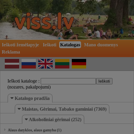
Ieškoti žemėlapyje
Ieškoti
Katalogas
Mano duomenys
Reklama
Ieškoti kataloge :
(nozares, pakalpojumi)
Katalogo pradžia
Maistas, Gėrimai, Tabako gaminiai (7369)
Alkoholiniai gėrimai (252)
Alaus daryklos, alaus gamyba (1)