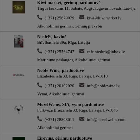
Kiwi market, gėrimų parduotuvė
Tirgus laukums 11, Subate, Augšdaugavas novads, Latvija
(+371) 25679979
kiwi@kiwimarket.lv
Alkoholiniai gėrimai, Gėrimų prekyba
Niedrēs, kavinė
Brīvības iela 39a, Rīga, Latvija
(+371) 25564747
cafe.niedres@inbox.lv
Maitinimo paslaugos, Alkoholiniai gėrimai
Noble Wine, parduotuvė
Elizabetes iela 33, Rīga, Latvija, LV-1010
(+371) 20102020
info@noblewine.lv
Vynai, Alkoholiniai gėrimai
MozelWeins, SIA, vyno parduotuvė
Pulkveža Brieža iela 33, Rīga, Latvija, LV-1045
(+371) 28808611
info@moselweins.com
Alkoholiniai gėrimai
Eirovīns, gėrimų parduotuvė