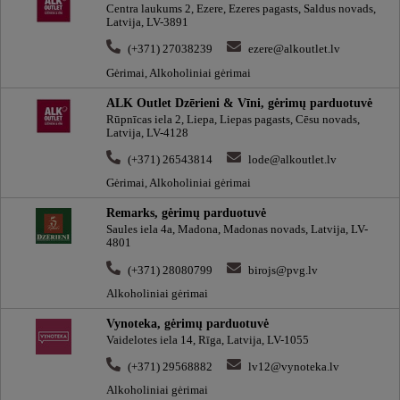
Centra laukums 2, Ezere, Ezeres pagasts, Saldus novads,
Latvija, LV-3891
(+371) 27038239
ezere@alkoutlet.lv
Gėrimai, Alkoholiniai gėrimai
ALK Outlet Dzērieni & Vīni, gėrimų parduotuvė
Rūpnīcas iela 2, Liepa, Liepas pagasts, Cēsu novads,
Latvija, LV-4128
(+371) 26543814
lode@alkoutlet.lv
Gėrimai, Alkoholiniai gėrimai
Remarks, gėrimų parduotuvė
Saules iela 4a, Madona, Madonas novads, Latvija, LV-
4801
(+371) 28080799
birojs@pvg.lv
Alkoholiniai gėrimai
Vynoteka, gėrimų parduotuvė
Vaidelotes iela 14, Rīga, Latvija, LV-1055
(+371) 29568882
lv12@vynoteka.lv
Alkoholiniai gėrimai