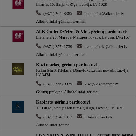
Imantas 15. līnija 7, Rīga, Latvija, LV-1029
(+371) 26448385
imantas15@alkoutlet.lv
Alkoholiniai gėrimai, Gėrimai
ALK Outlet Dzērieni & Vīni, gėrimų parduotuvė
Lielā iela 26, Mārupe, Mārupes novads, Latvija, LV-2167
(+371) 25742759
marupe.liela@alkoutlet.lv
Alkoholiniai gėrimai, Gėrimai
Kiwi market, gėrimų parduotuvė
Raiņa iela 3, Priekule, Dienvidkurzemes novads, Latvija,
LV-3434
(+371) 25679979
kiwi@kiwimarket.lv
Gėrimų prekyba, Alkoholiniai gėrimai
Kabinets, gėrimų parduotuvė
TC Origo, Stacijas laukums 2, Rīga, Latvija, LV-1050
(+371) 25491817
info@kabinets.lv
Alkoholiniai gėrimai
LB SPIRITS & WINE OUTLET, gėrimų parduotuvė