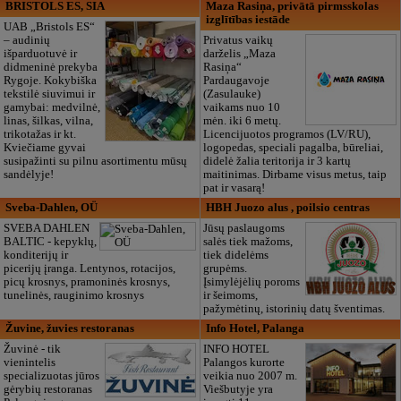
BRISTOLS ES, SIA
Maza Rasiņa, privātā pirmsskolas
izglītības iestāde
UAB „Bristols ES“
– audinių
Privatus vaikų
išparduotuvė ir
darželis „Maza
didmeninė prekyba
Rasiņa“
Rygoje. Kokybiška
Pardaugavoje
tekstilė siuvimui ir
(Zasulauke)
gamybai: medvilnė,
vaikams nuo 10
linas, šilkas, vilna,
mėn. iki 6 metų.
trikotažas ir kt.
Licencijuotos programos (LV/RU),
Kviečiame gyvai
logopedas, speciali pagalba, būreliai,
susipažinti su pilnu asortimentu mūsų
didelė žalia teritorija ir 3 kartų
sandėlyje!
maitinimas. Dirbame visus metus, taip
pat ir vasarą!
Sveba-Dahlen, OÜ
HBH Juozo alus , poilsio centras
SVEBA DAHLEN
Jūsų paslaugoms
BALTIC - kepyklų,
salės tiek mažoms,
konditerijų ir
tiek didelėms
picerijų įranga. Lentynos, rotacijos,
grupėms.
picų krosnys, pramoninės krosnys,
Įsimylėjėlių poroms
tunelinės, rauginimo krosnys
ir šeimoms,
pažymėtinų, istorinių datų šventimas.
Žuvine, žuvies restoranas
Info Hotel, Palanga
Žuvinė - tik
INFO HOTEL
vienintelis
Palangos kurorte
specializuotas jūros
veikia nuo 2007 m.
gėrybių restoranas
Viešbutyje yra