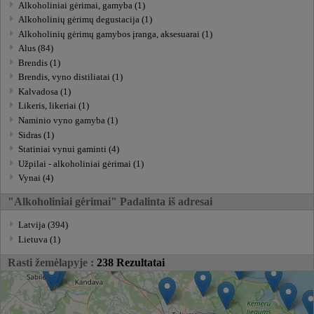
Alkoholiniai gėrimai, gamyba (1)
Alkoholinių gėrimų degustacija (1)
Alkoholinių gėrimų gamybos įranga, aksesuarai (1)
Alus (84)
Brendis (1)
Brendis, vyno distiliatai (1)
Kalvadosa (1)
Likeris, likeriai (1)
Naminio vyno gamyba (1)
Sidras (1)
Statiniai vynui gaminti (4)
Užpilai - alkoholiniai gėrimai (1)
Vynai (4)
"Alkoholiniai gėrimai" Padalinta iš adresai
Latvija (394)
Lietuva (1)
Rasti žemėlapyje :
238 Rezultatai