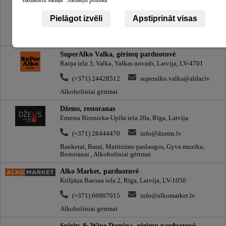
Krišjāņa Valdemāra iela 13, Talsi, Talsu novads, Latvija,
LV-3201
Pielāgot izvēli
Apstiprināt visas
(+371) 29429834
talsi@alkoutlet.lv
Alkoholiniai gėrimai, Gėrimai
SuperAlko Valka, gėrimų parduotuvė
Raiņa iela 3, Valka, Valkas novads, Latvija, LV-4701
(+371) 24428512
superalko.valka@aldar.lv
Alkoholiniai gėrimai
Džems, restoranas
Ernesta Birznieka-Upīša iela 20a, Rīga, Latvija
(+371) 28444470
info@dzems.lv
Banketai, Barai, Maitinimo paslaugos, Gyva muzika,
Restoranai , Alkoholiniai gėrimai
Alko Market, parduotuvė
Krišjāņa Barona iela 2, Rīga, Latvija, LV-1050
(+371) 66907015
info@alkomarket.lv
Alkoholiniai gėrimai
Spirits & Wine Domina, gėrimų parduotuvė