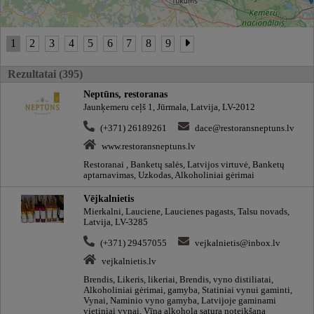
1
2
3
4
5
6
7
8
9
Rezultatai (395)
Neptūns, restoranas
Jaunķemeru ceļš 1, Jūrmala, Latvija, LV-2012
(+371) 26189261
dace@restoransneptuns.lv
www.restoransneptuns.lv
Restoranai , Banketų salės, Latvijos virtuvė, Banketų
aptarnavimas, Uzkodas, Alkoholiniai gėrimai
Vējkalnietis
Mierkalni, Lauciene, Laucienes pagasts, Talsu novads,
Latvija, LV-3285
(+371) 29457055
vejkalnietis@inbox.lv
vejkalnietis.lv
Brendis, Likeris, likeriai, Brendis, vyno distiliatai,
Alkoholiniai gėrimai, gamyba, Statiniai vynui gaminti,
Vynai, Naminio vyno gamyba, Latvijoje gaminami
vietiniai vynai, Vīna alkohola satura noteikšana