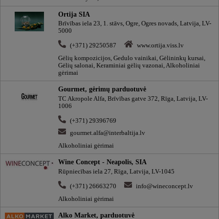
Ortija SIA
Brīvības iela 23, 1. stāvs, Ogre, Ogres novads, Latvija, LV-
5000
(+371) 29250587
www.ortija.viss.lv
Gėlių kompozicijos, Gedulo vainikai, Gėlininkų kursai,
Gėlių salonai, Keraminiai gėlių vazonai, Alkoholiniai
gėrimai
Gourmet, gėrimų parduotuvė
TC Akropole Alfa, Brīvības gatve 372, Rīga, Latvija, LV-
1006
(+371) 29396769
gourmet.alfa@interbaltija.lv
Alkoholiniai gėrimai
Wine Concept - Neapolis, SIA
Rūpniecības iela 27, Rīga, Latvija, LV-1045
(+371) 26663270
info@wineconcept.lv
Alkoholiniai gėrimai
Alko Market, parduotuvė