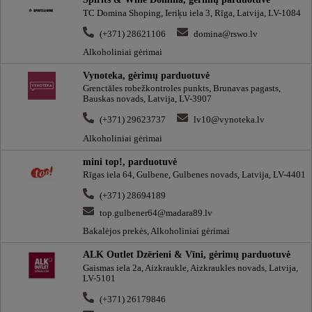
TC Domina Shoping, Ieriķu iela 3, Rīga, Latvija, LV-1084
(+371) 28621106
domina@rswo.lv
Alkoholiniai gėrimai
Vynoteka, gėrimų parduotuvė
Grenctāles robežkontroles punkts, Brunavas pagasts,
Bauskas novads, Latvija, LV-3907
(+371) 29623737
lv10@vynoteka.lv
Alkoholiniai gėrimai
mini top!, parduotuvė
Rīgas iela 64, Gulbene, Gulbenes novads, Latvija, LV-4401
(+371) 28694189
top.gulbener64@madara89.lv
Bakalėjos prekės, Alkoholiniai gėrimai
ALK Outlet Dzērieni & Vīni, gėrimų parduotuvė
Gaismas iela 2a, Aizkraukle, Aizkraukles novads, Latvija,
LV-5101
(+371) 26179846