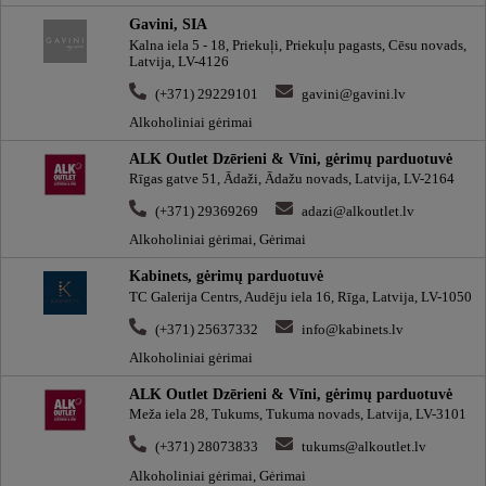
Gavini, SIA
Kalna iela 5 - 18, Priekuļi, Priekuļu pagasts, Cēsu novads,
Latvija, LV-4126
(+371) 29229101
gavini@gavini.lv
Alkoholiniai gėrimai
ALK Outlet Dzērieni & Vīni, gėrimų parduotuvė
Rīgas gatve 51, Ādaži, Ādažu novads, Latvija, LV-2164
(+371) 29369269
adazi@alkoutlet.lv
Alkoholiniai gėrimai, Gėrimai
Kabinets, gėrimų parduotuvė
TC Galerija Centrs, Audēju iela 16, Rīga, Latvija, LV-1050
(+371) 25637332
info@kabinets.lv
Alkoholiniai gėrimai
ALK Outlet Dzērieni & Vīni, gėrimų parduotuvė
Meža iela 28, Tukums, Tukuma novads, Latvija, LV-3101
(+371) 28073833
tukums@alkoutlet.lv
Alkoholiniai gėrimai, Gėrimai