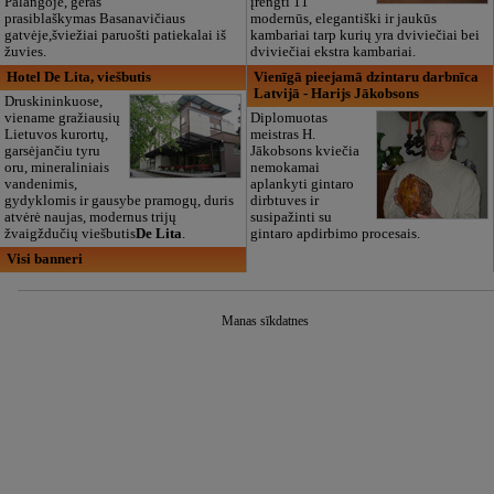
Palangoje, geras
įrengti 11
prasiblaškymas Basanavičiaus
modernūs, elegantiški ir jaukūs
gatvėje,šviežiai paruošti patiekalai iš
kambariai tarp kurių yra dviviečiai bei
žuvies.
dviviečiai ekstra kambariai.
Hotel De Lita, viešbutis
Vienīgā pieejamā dzintaru darbnīca
Latvijā - Harijs Jākobsons
Druskininkuose,
viename gražiausių
Diplomuotas
Lietuvos kurortų,
meistras H.
garsėjančiu tyru
Jākobsons kviečia
oru, mineraliniais
nemokamai
vandenimis,
aplankyti gintaro
gydyklomis ir gausybe pramogų, duris
dirbtuves ir
atvėrė naujas, modernus trijų
susipažinti su
žvaigždučių viešbutis
De Lita
.
gintaro apdirbimo procesais.
Visi banneri
Manas sīkdatnes