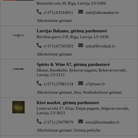
Burtnieku iela 39, Rīga, Latvija, LV-1084
(+371) 63510011
info@alkomarket.lv
Alkoholiniai gėrimai
Latvijas Balzams, gėrimų parduotuvė
Brīvības gatve 218, Rīga, Latvija, LV-1039
(+371) 67545503
info@lbveikali.lv
Alkoholiniai gėrimai
Spirits & Wine A7, gėrimų parduotuvė
Džutas, Krustkalni, Ķekavas pagasts, Ķekavas novads,
Latvija, LV-2111
(+371) 27881154
a7@rswo.lv
Alkoholiniai gėrimai, Alus, Nealkoholiniai gėrimai
Kiwi market, gėrimų parduotuvė
Lietuvas iela 27, Eleja, Elejas pagasts, Jelgavas novads,
Latvija, LV-3023
(+371) 25679979
kiwi@kiwimarket.lv
Alkoholiniai gėrimai, Gėrimų prekyba