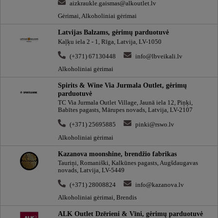
aizkraukle.gaismas@alkoutlet.lv
Gėrimai, Alkoholiniai gėrimai
Latvijas Balzams, gėrimų parduotuvė
Kaļķu iela 2 - 1, Rīga, Latvija, LV-1050
(+371) 67130448
info@lbveikali.lv
Alkoholiniai gėrimai
Spirits & Wine Via Jurmala Outlet, gėrimų
parduotuvė
TC Via Jurmala Outlet Village, Jaunā iela 12, Piņķi,
Babītes pagasts, Mārupes novads, Latvija, LV-2107
(+371) 25695885
pinki@rswo.lv
Alkoholiniai gėrimai
Kazanova moonshine, brendžio fabrikas
Tauriņi, Romaniški, Kalkūnes pagasts, Augšdaugavas
novads, Latvija, LV-5449
(+371) 28008824
info@kazanova.lv
Alkoholiniai gėrimai, Brendis
ALK Outlet Dzērieni & Vīni, gėrimų parduotuvė