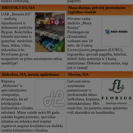
rizikos vertinimą.
pagerbti.
BRISTOLS ES, SIA
Maza Rasiņa, privātā pirmsskolas
izglītības iestāde
UAB „Bristols ES“
– audinių
Privatus vaikų
išparduotuvė ir
darželis „Maza
didmeninė prekyba
Rasiņa“
Rygoje. Kokybiška
Pardaugavoje
tekstilė siuvimui ir
(Zasulauke)
gamybai: medvilnė,
vaikams nuo 10
linas, šilkas, vilna,
mėn. iki 6 metų.
trikotažas ir kt.
Licencijuotos programos (LV/RU),
Kviečiame gyvai
logopedas, speciali pagalba, būreliai,
susipažinti su pilnu asortimentu mūsų
didelė žalia teritorija ir 3 kartų
sandėlyje!
maitinimas. Dirbame visus metus, taip
pat ir vasarą!
Hidrolats, SIA, metalo apdirbimas
Florius, SIA
Rūpnīca
Galvenā mūsu
„Hidrolats" ir
uzņēmuma
specializējusies
pamatnozare ir
vienpusēju,
profesionāla dārza
divpusēju, kā arī
ierīkošana, kopšana,
teleskopisko
labiekārtošana. Mēs
hidraulisko cilindru
esam šeit, lai padarītu mūsu apkārtējo
ražošanā. Mūsu vairāk nekā 60 gadu
vidi skaistāku un baudāmāku.
uzkrātā bagātā pieredze, speciālas
iekārtas un tehnika dod iespēju
izgatavot augstas kvalitātes un dažāda
izmēra hidrauliskos cilindrus.