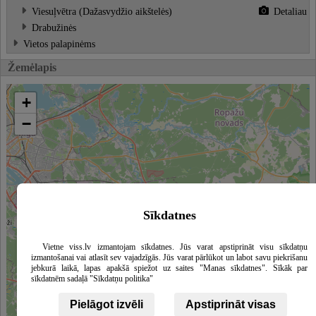
Viesuļvētra (Dažasvydžio aikštelės)
Detaliau
Drabužinės
Vietos palapinėms
Žemėlapis
+
−
Sīkdatnes
Vietne viss.lv izmantojam sīkdatnes. Jūs varat apstiprināt visu sīkdatņu
izmantošanai vai atlasīt sev vajadzīgās. Jūs varat pārlūkot un labot savu piekrišanu
jebkurā laikā, lapas apakšā spiežot uz saites "Manas sīkdatnes". Sīkāk par
sīkdatnēm sadaļā "Sīkdatņu politika"
Pielāgot izvēli
Apstiprināt visas