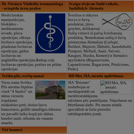
Dr. Viestura Vīndedža traumatologa
Svaigu zivju un Sushi veikals,
- ortopēda ārsta prakse
Sushifish.lv Jūrmala
Medicīniskās
Šviežios ir rūkytos
manipulācijas,
žuvys ir žuvų
blokādes -
produktai, jūros
medikamentu
gėrybės, delikatesai.
ievade, pleca
Sušių virtuvė iš pačių šviežiausių
operācijas, elkoņa
produktų. Nemokamas sušių ir žuvų
locītavu operācijas,
pristatymas Jūrmaloje (Lielupė,
plaukstas locītavas
Bulduri, Majuori, Dubulti, Jaundubulti,
operācijas, gūžas
Pumpuri, Melluži, Asari, Vaivari,
locītavas un
Kauguri, Sluoka, Kemeri) ir Jūrmalos
augšstilba operācijas,&nbsp;ceļa
apylinkėse (Bigaunciems,
locītavas operācijas, potītes un pēdas
Lapmežciems, Ragaciems, Priežciems,
operācijas
Pinki).
Svētku pils, svečių namai
RD Met, SIA, metalo apdirbimas
Viesu nams Svētku
SIA "Brizmet"
Pils atrodas Atpūtas
nodarbojas ar
vietā “4 Saules” un
metālapstrādi un
mūsu viesiem
metālizstrādājumu
iespējams
ražošanu pēc pasūtījuma. Virpošanas un
relaksēties pirtī, doties laivu
frēzēšanas darbi. Pie mums strādā
braucienos, grillēt smaržīgus ēdienus
speciālisti ar lielu pieredzi
un pavadīt laiku kopā pie dabas,
mētālapstrādes jomā.
baudot sauli, siltumu un vasaras
smaržu.
Visi banneri