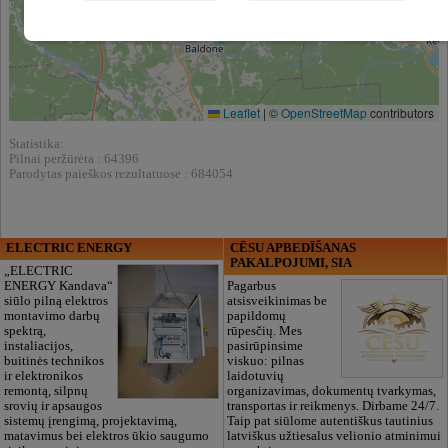
Leaflet
|
©
OpenStreetMap
contributors
Statistika:
Pilnai peržūrėta : 64396
Parodytas paieškos rezultatuose : 684054
ELECTRIC ENERGY
CĒSU APBEDĪŠANAS
PAKALPOJUMI, SIA
„ELECTRIC
ENERGY Kandava“
Pagarbus
siūlo pilną elektros
atsisveikinimas be
montavimo darbų
papildomų
spektrą,
rūpesčių. Mes
instaliacijos,
pasirūpinsime
buitinės technikos
viskuo: pilnas
ir elektronikos
laidotuvių
remontą, silpnų
organizavimas, dokumentų tvarkymas,
srovių ir apsaugos
transportas ir reikmenys. Dirbame 24/7.
sistemų įrengimą, projektavimą,
Taip pat siūlome autentiškus tautinius
matavimus bei elektros ūkio saugumo
latviškus užtiesalus velionio atminimui