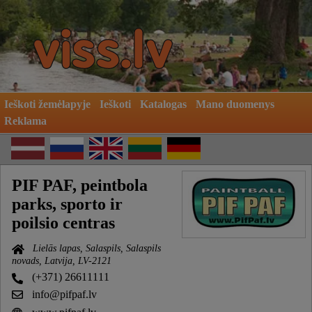
Ieškoti žemėlapyje
Ieškoti
Katalogas
Mano duomenys
Reklama
PIF PAF, peintbola
parks, sporto ir
poilsio centras
Lielās lapas, Salaspils, Salaspils
novads, Latvija, LV-2121
(+371) 26611111
info@pifpaf.lv