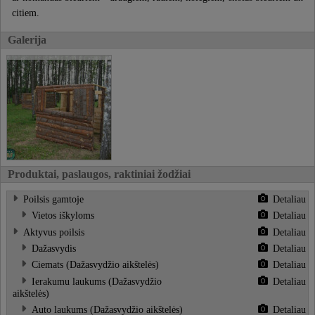
citiem.
Galerija
Produktai, paslaugos, raktiniai žodžiai
Poilsis gamtoje
Detaliau
Vietos iškyloms
Detaliau
Aktyvus poilsis
Detaliau
Dažasvydis
Detaliau
Ciemats (Dažasvydžio aikštelės)
Detaliau
Ierakumu laukums (Dažasvydžio
Detaliau
aikštelės)
Auto laukums (Dažasvydžio aikštelės)
Detaliau