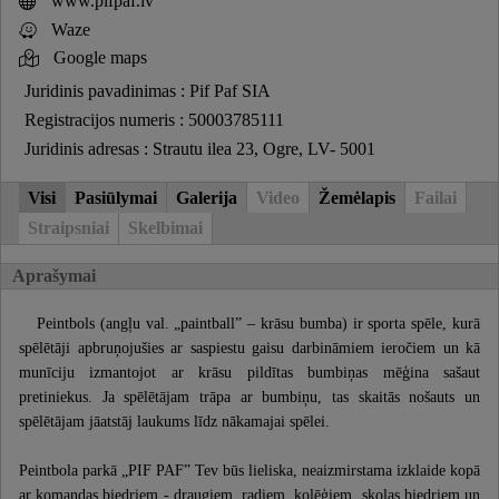
www.pifpaf.lv
Waze
Google maps
Juridinis pavadinimas : Pif Paf SIA
Registracijos numeris : 50003785111
Juridinis adresas : Strautu ilea 23, Ogre, LV- 5001
Visi
Pasiūlymai
Galerija
Video
Žemėlapis
Failai
Straipsniai
Skelbimai
Aprašymai
Peintbols (angļu val. „paintball” – krāsu bumba) ir sporta spēle, kurā
spēlētāji apbruņojušies ar saspiestu gaisu darbināmiem ieročiem un kā
munīciju izmantojot ar krāsu pildītas bumbiņas mēģina sašaut
pretiniekus. Ja spēlētājam trāpa ar bumbiņu, tas skaitās nošauts un
spēlētājam jāatstāj laukums līdz nākamajai spēlei.
Peintbola parkā „PIF PAF” Tev būs lieliska, neaizmirstama izklaide kopā
ar komandas biedriem - draugiem, radiem, kolēģiem, skolas biedriem un