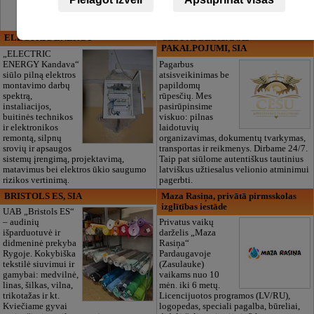
ELECTRIC ENERGY
CĒSU APBEDĪŠANAS
PAKALPOJUMI, SIA
„ELECTRIC
ENERGY Kandava“
Pagarbus
siūlo pilną elektros
atsisveikinimas be
montavimo darbų
papildomų
spektrą,
rūpesčių. Mes
instaliacijos,
pasirūpinsime
buitinės technikos
viskuo: pilnas
ir elektronikos
laidotuvių
remontą, silpnų
organizavimas, dokumentų tvarkymas,
srovių ir apsaugos
transportas ir reikmenys. Dirbame 24/7.
sistemų įrengimą, projektavimą,
Taip pat siūlome autentiškus tautinius
matavimus bei elektros ūkio saugumo
latviškus užtiesalus velionio atminimui
rizikos vertinimą.
pagerbti.
BRISTOLS ES, SIA
Maza Rasiņa, privātā pirmsskolas
izglītības iestāde
UAB „Bristols ES“
– audinių
Privatus vaikų
išparduotuvė ir
darželis „Maza
didmeninė prekyba
Rasiņa“
Rygoje. Kokybiška
Pardaugavoje
tekstilė siuvimui ir
(Zasulauke)
gamybai: medvilnė,
vaikams nuo 10
linas, šilkas, vilna,
mėn. iki 6 metų.
trikotažas ir kt.
Licencijuotos programos (LV/RU),
Kviečiame gyvai
logopedas, speciali pagalba, būreliai,