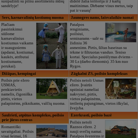
susipažinti su pilnu asortimentu mūsų
didelė žalia teritorija ir 3 kartų
sandėlyje!
maitinimas. Dirbame visus metus, taip
pat ir vasarą!
Sers, karnavalinių kostiumų nuoma
Jaunogres nams, laisvalaikio namai
Plačiam
Patalpos
pasirinkimui
renginiams,
siūlome
poilsiui,
karnavalinius
seminarams - salė su
kostiumus vaikams
židiniu 36
ir suaugusiems
asmenims. Pirtis, šiltas baseinas su
(apdarai, kostiumai,
tėkme ir filtruotas vanduo. Teniso
kaukės, atributai
kortai. Specialus pasiūlymas dviems -
kostiumams,
30 Ls (darbo dienomis). 35 km nuo
perukai).
Rygos.
Dižāpas, kempingai
Zāgkalni ZS, poilsio kompleksas
Poilsis prie ežero
Poilsis netoli Usmas
USMAS,
ežero. Įvairūs
penkiavietis
rąstiniai nameliai
namelis, čigoniška
nakvynei, pirtis,
pirtis, vietos
vietos palapinėms,
palapinėms, piknikams, valčių nuoma.
treilerių pajungimas, vietos iškylai,
žvejyba.
Saulrieti, atpūtas komplekss, poilsio
Ezerkrasti, poilsio bazė
prie jūros centras
Poilsis netoli
Romantiški
Raznos ežero. 2
savaitgaliai. Poilsis
nauji svečių namai.
visai šeimai, 16
Patalpos šventėms ir