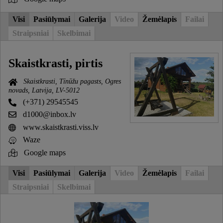
Visi
Pasiūlymai
Galerija
Video
Žemėlapis
Failai
Straipsniai
Skelbimai
Skaistkrasti, pirtis
Skaistkrasti, Tīnūžu pagasts, Ogres
novads, Latvija, LV-5012
(+371) 29545545
d1000@inbox.lv
www.skaistkrasti.viss.lv
Waze
Google maps
Visi
Pasiūlymai
Galerija
Video
Žemėlapis
Failai
Straipsniai
Skelbimai