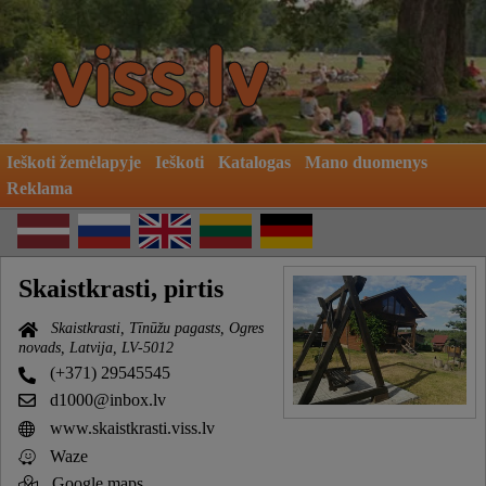
Ieškoti žemėlapyje
Ieškoti
Katalogas
Mano duomenys
Reklama
Skaistkrasti, pirtis
Skaistkrasti, Tīnūžu pagasts, Ogres
novads, Latvija, LV-5012
(+371) 29545545
d1000@inbox.lv
www.skaistkrasti.viss.lv
Waze
Google maps