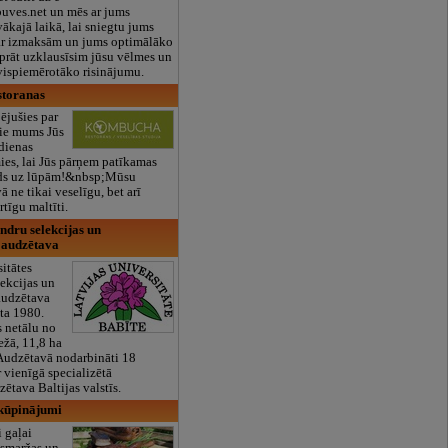
uves.net un mēs ar jums
ākajā laikā, lai sniegtu jums
r izmaksām un jums optimālāko
prāt uzklausīsim jūsu vēlmes un
vispiemērotāko risinājumu.
toranas
ējušies par
pie mums Jūs
kdienas
ies, lai Jūs pārņem patīkamas
ids uz lūpām!&nbsp;Mūsu
ā ne tikai veselīgu, bet arī
tīgu maltīti.
ndru selekcijas un
 audzētava
sitātes
ekcijas un
audzētava
ta 1980.
s netālu no
ežā, 11,8 ha
Audzētavā nodarbināti 18
r vienīgā specializētā
ētava Baltijas valstīs.
 kūpinājumi
 gaļai