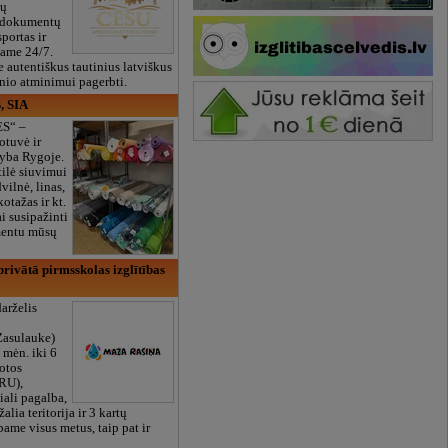
ių
 dokumentų
portas ir
bame 24/7.
e autentiškus tautinius latviškus
onio atminimui pagerbti.
, SIA
ES“ –
otuvė ir
yba Rygoje.
ilė siuvimui
vilnė, linas,
kotažas ir kt.
 susipažinti
imentu mūsų
rivātā pirmsskolas izglītības
arželis
Zasulauke)
 mėn. iki 6
otos
RU),
iali pagalba,
žalia teritorija ir 3 kartų
bame visus metus, taip pat ir