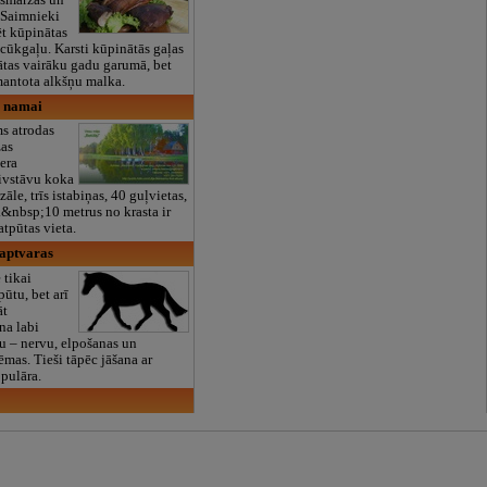
s smaržas un
. Saimnieki
t kūpinātas
 cūkgaļu. Karsti kūpinātās gaļas
dātas vairāku gadu garumā, bet
mantota alkšņu malka.
ų namai
s atrodas
zas
era
ivstāvu koka
zāle, trīs istabiņas, 40 guļvietas,
.&nbsp;10 metrus no krasta ir
atpūtas vieta.
 aptvaras
 tikai
ūtu, bet arī
āt
na labi
u – nervu, elpošanas un
ēmas. Tieši tāpēc jāšana ar
opulāra.