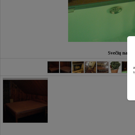
Svečių nama
a
s