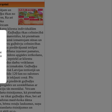
 rąstai
dājam un
ļķu ēkas no
em, Ka ari
oka
Veicam
 katra klienta individuālām
lmēm. Guļbaļķu ēkas celtniecībā
īgos materiālus, kā piemēram
 blīvējumā izmantojam sūnas un
sentēvu guļbūvju celtniecības
u cenu piedāvājumā ietilpst
 uzstādīšana izņemot pamatus,
ai
iju un ūdens apgādes ierīkošanu,
šā
eikt, iepriekš ar klientu
 papildus darbu veikšanas
pildus izmaksām. Guļbaļķu
am visā Latvijas teritorijā un
vumi līdz 120 km no ražotnes
ierā ir iekļauti cenā. Pēc
 varam piedāvāt guļbaļķu
piegādes un uzstādīšanas ar
ciju tās montāžai. Veicam
arta risinājumus, kā piemēram
ne tikai guļbaļķu ēkas, bet arī
ražotas masīvkoka dārza
s, bērnu rotaļu laukumus, suņu
estandarta risinājumus un
t sūtīt uz e-