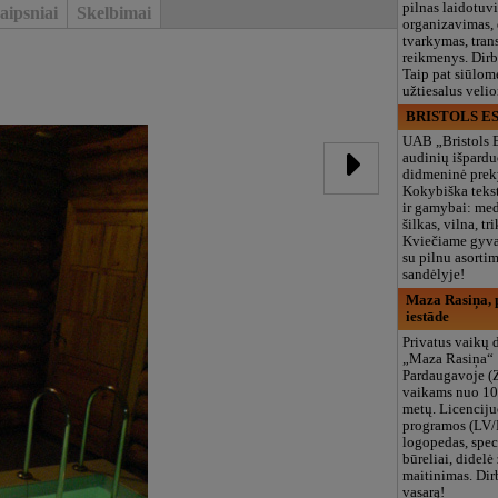
pilnas laidotuv
aipsniai
Skelbimai
organizavimas,
tvarkymas, trans
reikmenys. Dir
Taip pat siūlom
užtiesalus veli
BRISTOLS ES
UAB „Bristols 
audinių išpardu
didmeninė prek
Kokybiška tekst
ir gamybai: med
šilkas, vilna, tri
Kviečiame gyvai
su pilnu asort
sandėlyje!
Maza Rasiņa, p
iestāde
Privatus vaikų d
„Maza Rasiņa“
Pardaugavoje (
vaikams nuo 10
metų. Licenciju
programos (LV/
logopedas, spec
būreliai, didelė 
maitinimas. Dir
vasarą!