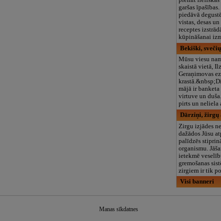
piemīt lieliska
garšas īpašības
piedāvā degustē
vistas, desas un
receptes izstrā
kūpināšanai iz
Bekiški, sveči
Mūsu viesu nam
skaistā vietā, Il
Geraņimovas ez
krastā.&nbsp;D
mājā ir banketa 
virtuve un duša
pirts un neliela 
Dārziņi, žirgų
Zirgu izjādes ne
dažādos Jūsu atp
palīdzēs stiprin
organismu. Jāša
ietekmē veselīb
gremošanas sist
zirgiem ir tik p
Visi banneri
Manas sīkdatnes