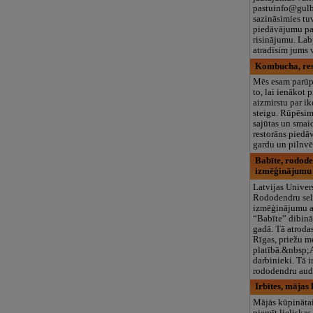
pastuinfo@gulb
sazināsimies tuv
piedāvājumu pa
risinājumu. Lab
atradīsim jums 
Kombucha, res
Mēs esam parūp
to, lai ienākot 
aizmirstu par i
steigu. Rūpēsim
sajūtas un sma
restorāns piedāv
gardu un pilnvēr
Babīte, rodode
izmēģinājumu
Latvijas Univer
Rododendru sel
izmēģinājumu 
“Babīte” dibinā
gadā. Tā atroda
Rīgas, priežu m
platībā.&nbsp;
darbinieki. Tā i
rododendru audz
Irbītes, mājas
Mājās kūpinātai