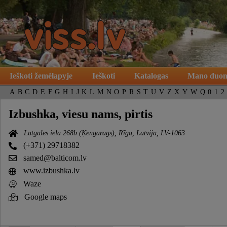
Ieškoti žemėlapyje
Ieškoti
Katalogas
Mano duo
A
B
C
D
E
F
G
H
I
J
K
L
M
N
O
P
R
S
T
U
V
Z
X
Y
W
Q
0
1
2
Izbushka, viesu nams, pirtis
Latgales iela 268b (Ķengarags), Rīga, Latvija, LV-1063
(+371) 29718382
samed@balticom.lv
www.izbushka.lv
Waze
Google maps