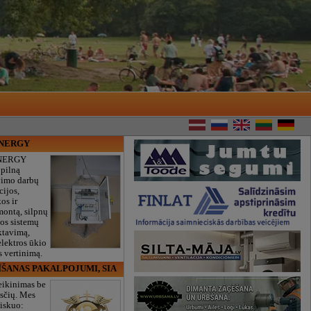
ENERGY
NERGY
 pilną
vimo darbų
cijos,
os ir
montą, silpnų
gos sistemų
ktavimą,
lektros ūkio
 vertinimą.
ĪŠANAS PAKALPOJUMI, SIA
eikinimas be
sčių. Mes
iskuo: