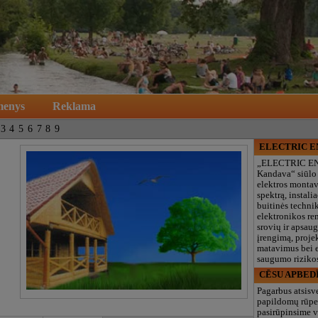
menys
Reklama
3
4
5
6
7
8
9
ELECTRIC 
„ELECTRIC E
Kandava“ siūlo
elektros monta
spektrą, instalia
buitinės technik
elektronikos re
srovių ir apsau
įrengimą, proje
matavimus bei e
saugumo rizikos
CĒSU APBED
Pagarbus atsisv
papildomų rūpe
pasirūpinsime v