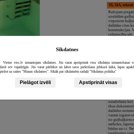
IS, SIA, tekinti
Ražojam piegā
uzstādām guļba
virpotiem baļķi
dažādas citas k
konstrukcijas. 
celtniecību pēc
prasībām un vē
izmantojam dab
starp guļbaļķu
Sīkdatnes
i
ēkas ceļam pēc 
tradīcijām. Mūs
pilnīga celtnes
Vietne viss.lv izmantojam sīkdatnes. Jūs varat apstiprināt visu sīkdatņu izmantošanai v
elektroinstalāc
tlasīt sev vajadzīgās. Jūs varat pārlūkot un labot savu piekrišanu jebkurā laikā, lapas apak
ko varam arī pav
piežot uz saites "Manas sīkdatnes". Sīkāk par sīkdatnēm sadaļā "Sīkdatņu politika"
vienojoties par
apjomiem un pa
Pielāgot izvēli
Apstiprināt visas
uzstādīšanu veic
transporta izde
kas atrodas Valm
klienta vēlmēm
uzražošanu bez 
ēkas dokumentā
dažādus nestand
varam izgatavot 
no guļbaļķiem 
mēbeles, lapene
būdas un t.t. N
jautājumus varie