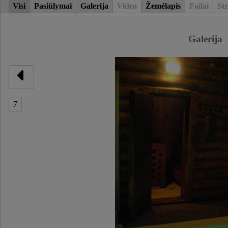
Visi
Pasiūlymai
Galerija
Video
Žemėlapis
Failai
Str
Galerija
7