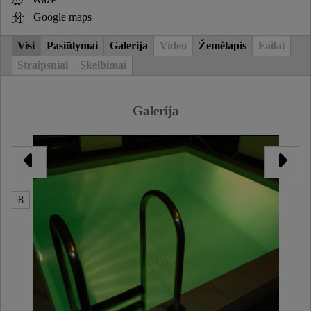
Google maps
Visi
Pasiūlymai
Galerija
Video
Žemėlapis
Failai
Straipsniai
Skelbimai
Galerija
8