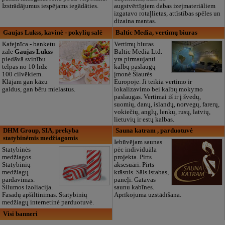
Izstrādājumus iespējams iegādāties.
augstvērtīgiem dabas izejmateriāliem
izgatavo rotaļlietas, attīstības spēles un
dizaina mantas.
Gaujas Lukss, kavinė - pokylių salė
Baltic Media, vertimų biuras
Kafejnīca - banketu
Vertimų biuras
zāle
Gaujas Lukss
Baltic Media Ltd.
piedāvā svinību
yra pirmaujanti
telpas no 10 līdz
kalbų paslaugų
100 cilvēkiem.
įmonė Šiaurės
Klājam gan kāzu
Europoje. Ji teikia vertimo ir
galdus, gan bēru mielastus.
lokalizavimo bei kalbų mokymo
paslaugas. Vertimai iš ir į švedų,
suomių, danų, islandų, norvegų, farerų,
vokiečių, anglų, lenkų, rusų, latvių,
lietuvių ir estų kalbas.
DHM Group, SIA, prekyba
Sauna katram , parduotuvė
statybinėmis medžiagomis
Iebūvējam saunas
Statybinės
pēc individuāla
medžiagos.
projekta. Pirts
Statybinių
aksesuāri. Pirts
medžiagų
krāsnis. Sāls istabas,
pardavimas.
paneļi. Gatavas
Šilumos izoliacija.
saunu kabīnes.
Fasadų apšiltinimas. Statybinių
Aprīkojuma uzstādīšana.
medžiagų internetinė parduotuvė.
Visi banneri