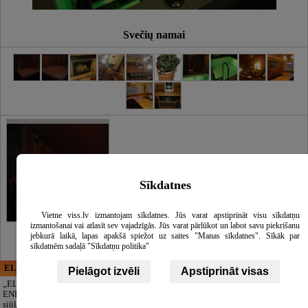
Svečių namai
Sīkdatnes
Vietne viss.lv izmantojam sīkdatnes. Jūs varat apstiprināt visu sīkdatņu
izmantošanai vai atlasīt sev vajadzīgās. Jūs varat pārlūkot un labot savu piekrišanu
jebkurā laikā, lapas apakšā spiežot uz saites "Manas sīkdatnes". Sīkāk par
sīkdatnēm sadaļā "Sīkdatņu politika"
ELECTRIC ENERGY
CĒSU APBEDĪŠANAS
Pielāgot izvēli
Apstiprināt visas
PAKALPOJUMI, SIA
„ELECTRIC
ENERGY Kandava“
Pagarbus
siūlo pilną elektros
atsisveikinimas be