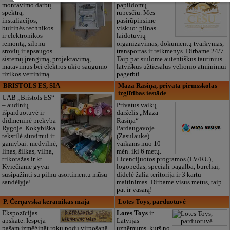
montavimo darbų
papildomų
spektrą,
rūpesčių. Mes
instaliacijos,
pasirūpinsime
buitinės technikos
viskuo: pilnas
ir elektronikos
laidotuvių
remontą, silpnų
organizavimas, dokumentų tvarkymas,
srovių ir apsaugos
transportas ir reikmenys. Dirbame 24/7.
sistemų įrengimą, projektavimą,
Taip pat siūlome autentiškus tautinius
matavimus bei elektros ūkio saugumo
latviškus užtiesalus velionio atminimui
rizikos vertinimą.
pagerbti.
BRISTOLS ES, SIA
Maza Rasiņa, privātā pirmsskolas
izglītības iestāde
UAB „Bristols ES“
– audinių
Privatus vaikų
išparduotuvė ir
darželis „Maza
didmeninė prekyba
Rasiņa“
Rygoje. Kokybiška
Pardaugavoje
tekstilė siuvimui ir
(Zasulauke)
gamybai: medvilnė,
vaikams nuo 10
linas, šilkas, vilna,
mėn. iki 6 metų.
trikotažas ir kt.
Licencijuotos programos (LV/RU),
Kviečiame gyvai
logopedas, speciali pagalba, būreliai,
susipažinti su pilnu asortimentu mūsų
didelė žalia teritorija ir 3 kartų
sandėlyje!
maitinimas. Dirbame visus metus, taip
pat ir vasarą!
P. Čerņavska keramikas māja
Lotes Toys, parduotuvė
Ekspozīcijas
Lotes Toys
ir
apskate. Iespēja
Latvijas
pašam izmēģināt roku podu virpošanā.
uzņēmums, kurš no