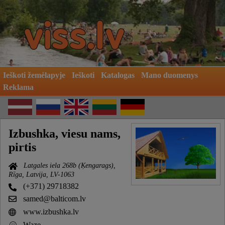
Ieškoti žemėlapyje
Ieškoti
Katalogas
Mano duomenys
Reklama
Izbushka, viesu nams,
pirtis
Latgales iela 268b (Ķengarags),
Rīga, Latvija, LV-1063
(+371) 29718382
samed@balticom.lv
www.izbushka.lv
Waze