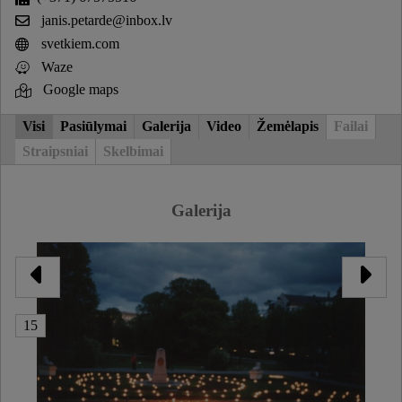
janis.petarde@inbox.lv
svetkiem.com
Waze
Google maps
Visi
Pasiūlymai
Galerija
Video
Žemėlapis
Failai
Straipsniai
Skelbimai
Galerija
15