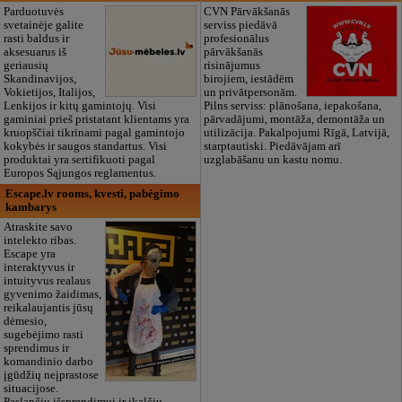
Parduotuvės
CVN Pārvākšanās
svetainėje galite
serviss piedāvā
rasti baldus ir
profesionālus
aksesuarus iš
pārvākšanās
geriausių
risinājumus
Skandinavijos,
birojiem, iestādēm
Vokietijos, Italijos,
un privātpersonām.
Lenkijos ir kitų gamintojų. Visi
Pilns serviss: plānošana, iepakošana,
gaminiai prieš pristatant klientams yra
pārvadājumi, montāža, demontāža un
kruopščiai tikrinami pagal gamintojo
utilizācija. Pakalpojumi Rīgā, Latvijā,
kokybės ir saugos standartus. Visi
starptautiski. Piedāvājam arī
produktai yra sertifikuoti pagal
uzglabāšanu un kastu nomu.
Europos Sąjungos reglamentus.
Escape.lv rooms, kvesti, pabėgimo
kambarys
Atraskite savo
intelekto ribas.
Escape yra
interaktyvus ir
intuityvus realaus
gyvenimo žaidimas,
reikalaujantis jūsų
dėmesio,
sugebėjimo rasti
sprendimus ir
komandinio darbo
įgūdžių neįprastose
situacijose.