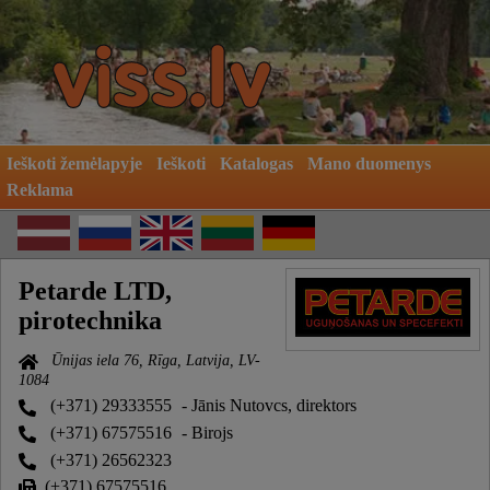
Ieškoti žemėlapyje
Ieškoti
Katalogas
Mano duomenys
Reklama
Petarde LTD,
pirotechnika
Ūnijas iela 76, Rīga, Latvija, LV-
1084
(+371) 29333555
- Jānis Nutovcs, direktors
(+371) 67575516
- Birojs
(+371) 26562323
(+371) 67575516