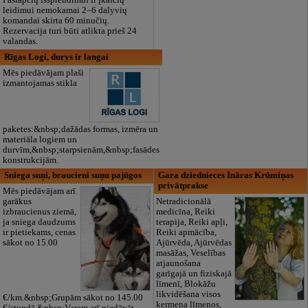
Paslapčių išsprendimui ir įkalčių
leidimui nemokamai 2–6 dalyvių
komandai skirta 60 minučių.
Rezervacija turi būti atlikta prieš 24
valandas.
Rīgas Logi, durys ir langai
Mēs piedāvājam plaši
izmantojamas stikla
paketes:&nbsp;dažādas formas, izmēra un
materiāla logiem un
durvīm,&nbsp;starpsienām,&nbsp;fasādes
konstrukcijām.
Sniega suņi, braucieni suņu pajūgos
Gara dziednieces Ināras Krūmiņas
privātprakse
Mēs piedāvājam arī
garākus
Netradicionālā
izbraucienus ziemā,
medicīna, Reiki
ja sniega daudzums
terapija, Reiki apļi,
ir pietiekams, cenas
Reiki apmācība,
sākot no 15.00
Ajūrvēda, Ajūrvēdas
masāžas, Veselības
atjaunošana
garīgajā un fiziskajā
līmenī, Blokāžu
likvidēšana visos
€/km.&nbsp;Grupām sākot no 145.00
ķermeņa līmeņos,