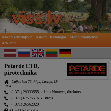
Ieškoti žemėlapyje
Ieškoti
Katalogas
Mano duomenys
Reklama
Petarde LTD,
pirotechnika
Ūnijas iela 76, Rīga, Latvija, LV-
1084
(+371) 29333555
- Jānis Nutovcs, direktors
(+371) 67575516
- Birojs
(+371) 26562323
(+371) 67575516