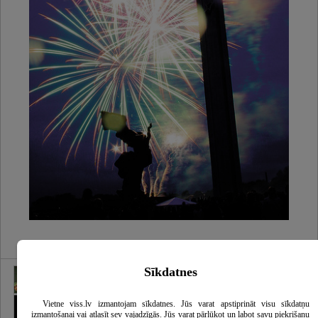
Fejerverkų renginių organizavimas
Sīkdatnes
Vietne viss.lv izmantojam sīkdatnes. Jūs varat apstiprināt visu sīkdatņu
izmantošanai vai atlasīt sev vajadzīgās. Jūs varat pārlūkot un labot savu piekrišanu