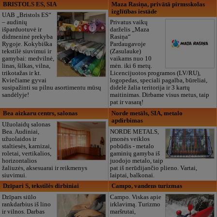
BRISTOLS ES, SIA
Maza Rasiņa, privātā pirmsskolas
izglītības iestāde
UAB „Bristols ES“
– audinių
Privatus vaikų
išparduotuvė ir
darželis „Maza
didmeninė prekyba
Rasiņa“
Rygoje. Kokybiška
Pardaugavoje
tekstilė siuvimui ir
(Zasulauke)
gamybai: medvilnė,
vaikams nuo 10
linas, šilkas, vilna,
mėn. iki 6 metų.
trikotažas ir kt.
Licencijuotos programos (LV/RU),
Kviečiame gyvai
logopedas, speciali pagalba, būreliai,
susipažinti su pilnu asortimentu mūsų
didelė žalia teritorija ir 3 kartų
sandėlyje!
maitinimas. Dirbame visus metus, taip
pat ir vasarą!
Bea aizkaru centrs, salonas
Norde metāls, SIA, metalo
apdirbimas
Užuolaidų salonas
Bea. Audiniai,
NORDE METALS,
užuolaidos ir
įmonės veiklos
staltiesės, karnizai,
pobūdis - metalo
roletai, vertikalios,
gaminių gamyba iš
horizontalios
juodojo metalo, taip
žaliuzės, aksesuarai ir reikmenys
pat iš nerūdijančio plieno. Vartai,
siuvimui.
laiptai, balkonai.
Dzīpari S, tekstilės dirbiniai
Campo, vandens turizmas
Dzīpars siūlo
Campo. Viskas apie
rankdarbius iš lino
irklavimą. Turizmo
ir vilnos. Darbas
maršrutai,