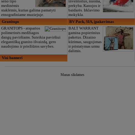
seno tipo
inventorius, nuoma,
medinėmis
prekyba. Kanojos ir
staklėmis, kurias galima pamatyti
baidarės. Irklavimo
etnografiniame muziejuje.
mokykla.
Granitops
BV Pack, SIA, įpakavimas
GRANITOPS - atsparios
BALT WARRANT
polimerinės medžiagos
gamina popierinius
dangų paviršiams. Suteikia paviršiui
paketus. Dizaino
elegantišką granito išvaizdą, gero
kūrimas, saugojimas
naudojimo ir priežiūros savybes.
ir pristatymas urmu
dalimis.
Visi banneri
Manas sīkdatnes