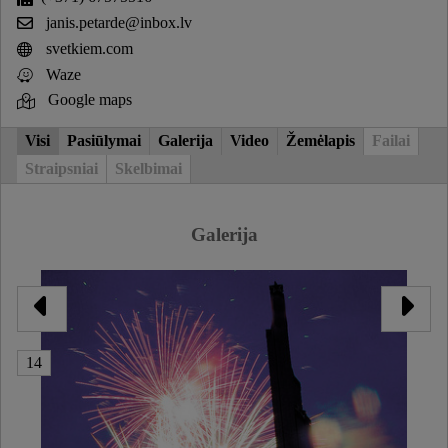
janis.petarde@inbox.lv
svetkiem.com
Waze
Google maps
Visi
Pasiūlymai
Galerija
Video
Žemėlapis
Failai
Straipsniai
Skelbimai
Galerija
14