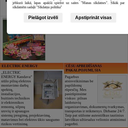
jebkurā laikā, lapas apakšā spiežot uz saites "Manas sīkdatnes". Sīkāk par
sīkdatnēm sadaļā "Sīkdatņu politika"
Pielāgot izvēli
Apstiprināt visas
ELECTRIC ENERGY
CĒSU APBEDĪŠANAS
PAKALPOJUMI, SIA
„ELECTRIC
ENERGY Kandava“
Pagarbus
siūlo pilną elektros
atsisveikinimas be
montavimo darbų
papildomų
spektrą,
rūpesčių. Mes
instaliacijos,
pasirūpinsime
buitinės technikos
viskuo: pilnas
ir elektronikos
laidotuvių
remontą, silpnų
organizavimas, dokumentų tvarkymas,
srovių ir apsaugos
transportas ir reikmenys. Dirbame 24/7.
sistemų įrengimą, projektavimą,
Taip pat siūlome autentiškus tautinius
matavimus bei elektros ūkio saugumo
latviškus užtiesalus velionio atminimui
rizikos vertinimą.
pagerbti.