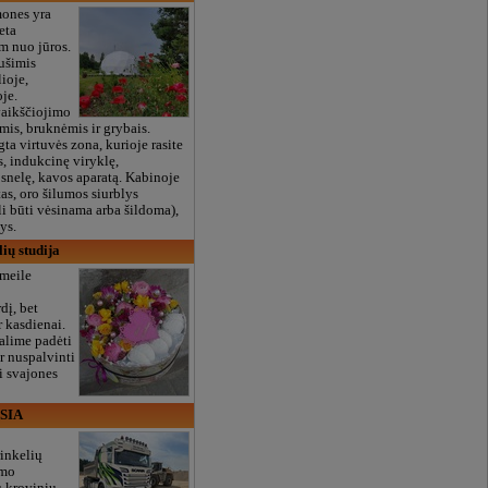
ones yra
eta
m nuo jūros.
ušimis
ioje,
oje.
vaikščiojimo
mis, bruknėmis ir grybais.
ta virtuvės zona, kurioje rasite
s, indukcinę viryklę,
nelę, kavos aparatą. Kabinoje
tas, oro šilumos siurblys
li būti vėsinama arba šildoma),
ys.
ių studija
 meile
dį, bet
r kasdienai.
lime padėti
ir nuspalvinti
i svajones
 SIA
inkelių
imo