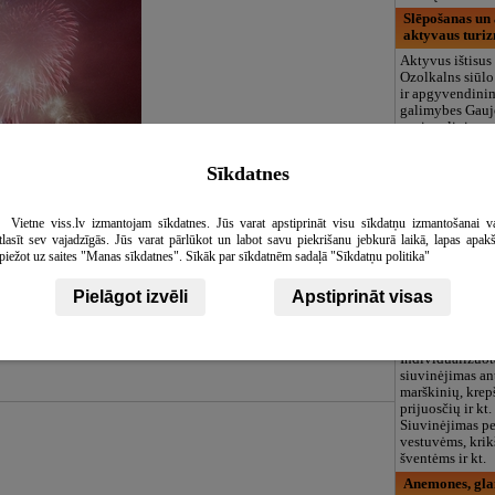
Slēpošanas un 
aktyvaus turi
Aktyvus ištisus
Ozolkalns siūlo
ir apgyvendini
galimybes Gauj
nacionaliniame 
Cesių. Žiemą či
slidinėjimo ir s
Sīkdatnes
trasos, kurių il
metrų. Kalvoje 
krėslinis keltuv
Vietne viss.lv izmantojam sīkdatnes. Jūs varat apstiprināt visu sīkdatņu izmantošanai v
inkariniai kelt
tlasīt sev vajadzīgās. Jūs varat pārlūkot un labot savu piekrišanu jebkurā laikā, lapas apak
instruktoriaus 
piežot uz saites "Manas sīkdatnes". Sīkāk par sīkdatnēm sadaļā "Sīkdatņu politika"
Elīna Sila Art
ganizavimas
Medžiaginės sau
Pielāgot izvēli
Apstiprināt visas
sauskelnės kūdi
vaikams. Siuvi
paslaugos.
Individualizuot
siuvinėjimas an
marškinių, krep
prijuosčių ir kt
Siuvinėjimas p
vestuvėms, kri
šventėms ir kt.
Anemones, gl