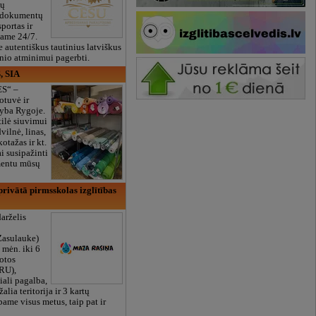
ių
 dokumentų
portas ir
bame 24/7.
e autentiškus tautinius latviškus
onio atminimui pagerbti.
, SIA
ES“ –
otuvė ir
yba Rygoje.
ilė siuvimui
vilnė, linas,
kotažas ir kt.
 susipažinti
imentu mūsų
rivātā pirmsskolas izglītības
arželis
Zasulauke)
 mėn. iki 6
otos
RU),
iali pagalba,
žalia teritorija ir 3 kartų
bame visus metus, taip pat ir