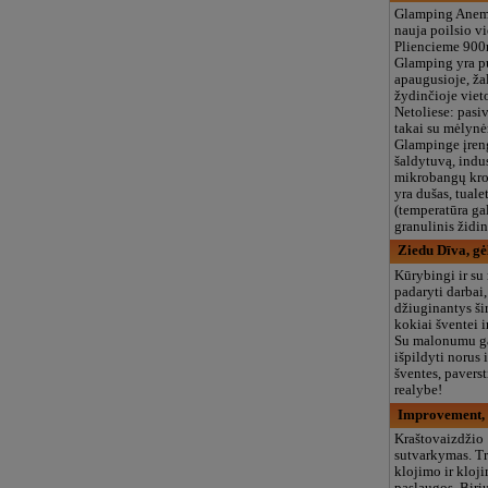
Glamping Anem
nauja poilsio vi
Pliencieme 900
Glamping yra p
apaugusioje, žal
žydinčioje viet
Netoliese: pasi
takai su mėlynė
Glampinge įreng
šaldytuvą, indu
mikrobangų kros
yra dušas, tuale
(temperatūra ga
granulinis židin
Ziedu Dīva, gėl
Kūrybingi ir su
padaryti darbai,
džiuginantys šir
kokiai šventei i
Su malonumu ga
išpildyti norus 
šventes, paverst
realybe!
Improvement,
Kraštovaizdžio
sutvarkymas. Tr
klojimo ir kloj