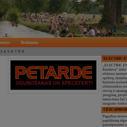
menys
Reklama
3
4
5
6
7
8
9
ELECTRIC 
„ELECTRIC E
Kandava“ siūlo
elektros monta
spektrą, instalia
buitinės technik
elektronikos re
srovių ir apsau
įrengimą, proje
matavimus bei e
saugumo rizikos
CĒSU APBED
Pagarbus atsisv
papildomų rūpe
pasirūpinsime v