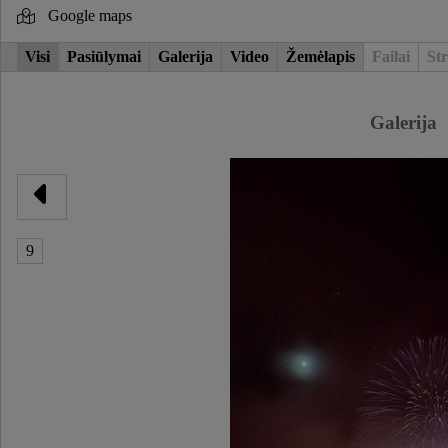
Google maps
Visi
Pasiūlymai
Galerija
Video
Žemėlapis
Failai
Str
Galerija
9