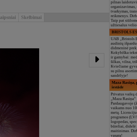
pilnas laidotuv
organizavimas,
tvarkymas, trans
reikmenys. Dir
aipsniai
Skelbimai
Taip pat siūlom
užtiesalus veli
BRISTOLS ES
UAB „Bristols 
audinių išpardu
didmeninė prek
Kokybiška tekst
ir gamybai: med
šilkas, vilna, tri
Kviečiame gyvai
su pilnu asort
sandėlyje!
Maza Rasiņa, p
iestāde
Privatus vaikų d
„Maza Rasiņa“
Pardaugavoje (
vaikams nuo 10
metų. Licenciju
programos (LV/
logopedas, spec
būreliai, didelė 
maitinimas. Dir
vasarą!