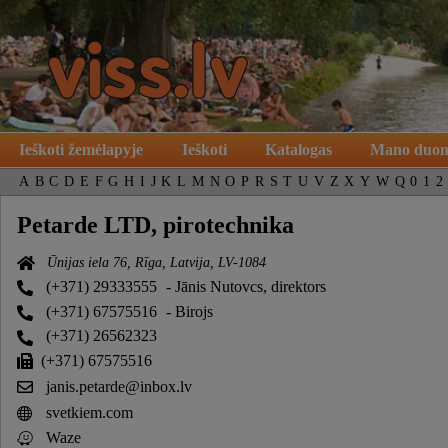
Ieškoti žemėlapyje
Ieškoti
Katalogas
Mano duo
A
B
C
D
E
F
G
H
I
J
K
L
M
N
O
P
R
S
T
U
V
Z
X
Y
W
Q
0
1
2
Petarde LTD, pirotechnika
Ūnijas iela 76, Rīga, Latvija, LV-1084
(+371) 29333555
- Jānis Nutovcs, direktors
(+371) 67575516
- Birojs
(+371) 26562323
(+371) 67575516
janis.petarde@inbox.lv
svetkiem.com
Waze