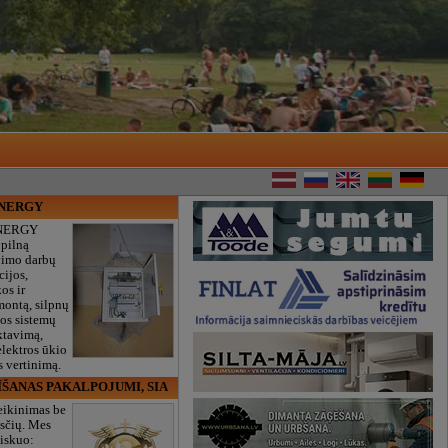
ENERGY
NERGY
 pilną
vimo darbų
cijos,
os ir
montą, silpnų
gos sistemų
ktavimą,
lektros ūkio
 vertinimą.
ĪŠANAS PAKALPOJUMI, SIA
eikinimas be
sčių. Mes
iskuo: