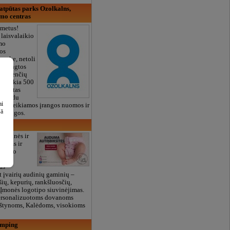
atpūtas parks Ozolkalns,
zmo centras
 metus!
 laisvalaikio
mo
os
parke, netoli
a įrengtos
nieglenčių
gis siekia 500
įrengtas
as ir du
ai
uvai, teikiamos įrangos nuomos ir
šā
paslaugos.
skelnės ir
kiams ir
nėjimo
as
t įvairių audinių gaminių –
šių, kepurių, rankšluosčių,
. Įmonės logotipo siuvinėjimas.
ersonalizuotoms dovanoms
kštynoms, Kalėdoms, visokioms
amping