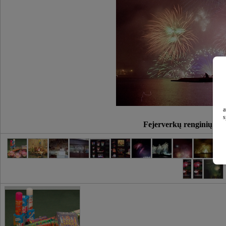
a
s
Fejerverkų renginių or